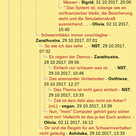
Wasser
-
Sigrid
,
31.10.2017, 20:00
" Das System ist, solange wie es
vorfinanzierbar bleibt, die Besicherung
steht und die Simulationskraft
ausreichend.....
-
Olivia
,
02.11.2017,
15:40
Schwarmfaktor immer unschlagbar
-
Zarathustra
,
29.10.2017, 07:01
So wie ich das sehe ...
-
NST
,
29.10.2017,
07:32
Es regiert der Demos
-
Zarathustra
,
29.10.2017, 09:56
Einfach nur schauen was ist ....
-
NST
,
29.10.2017, 10:48
Das aneinander Vorbeireden
-
Ostfriese
,
29.10.2017, 12:27
Das Thema ist nicht ganz einfach
-
NST
,
29.10.2017, 13:33
Zeit ist dem Ashi also nicht ein Anker?
(mL)
-
vegan
,
29.10.2017, 13:39
Nun, "mein" Computer gehört ganz sicher
nicht mir! Vielleicht ist das ja bei Euch anders.
-
Olivia
,
02.11.2017, 16:12
Dir sind die Regeln für ein Schwarmverhalten
nicht geläufig
-
Ashitaka
,
29.10.2017, 13:33