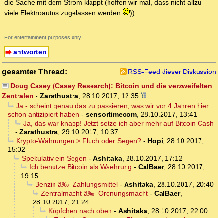
die Sache mit dem Strom klappt (hoffen wir mal, dass nicht allzu
viele Elektroautos zugelassen werden
)).......
--
For entertainment purposes only.
antworten
gesamter Thread:
RSS-Feed dieser Diskussion
Doug Casey (Casey Research): Bitcoin und die verzweifelten
Zentralen
-
Zarathustra
,
28.10.2017, 12:35
Ja - scheint genau das zu passieren, was wir vor 4 Jahren hier
schon antizipiert haben
-
sensortimecom
,
28.10.2017, 13:41
Ja, das war knapp! Jetzt setze ich aber mehr auf Bitcoin Cash
-
Zarathustra
,
29.10.2017, 10:37
Krypto-Währungen > Fluch oder Segen?
-
Hopi
,
28.10.2017,
15:02
Spekulativ ein Segen
-
Ashitaka
,
28.10.2017, 17:12
Ich benutze Bitcoin als Waehrung
-
CalBaer
,
28.10.2017,
19:15
Benzin â‰ Zahlungsmittel
-
Ashitaka
,
28.10.2017, 20:40
Zentralmacht â‰ Ordnungsmacht
-
CalBaer
,
28.10.2017, 21:24
Köpfchen nach oben
-
Ashitaka
,
28.10.2017, 22:00