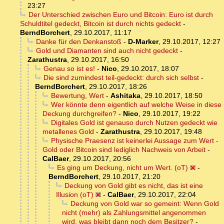
23:27
Der Unterschied zwischen Euro und Bitcoin: Euro ist durch
Schuldtitel gedeckt, Bitcoin ist durch nichts gedeckt
-
BerndBorchert
,
29.10.2017, 11:17
Danke für den Denkanstoß
-
D-Marker
,
29.10.2017, 12:27
Gold und Diamanten sind auch nicht gedeckt
-
Zarathustra
,
29.10.2017, 16:50
Genau so ist es!
-
Nico
,
29.10.2017, 18:07
Die sind zumindest teil-gedeckt: durch sich selbst
-
BerndBorchert
,
29.10.2017, 18:26
Bewertung, Wert
-
Ashitaka
,
29.10.2017, 18:50
Wer könnte denn eigentlich auf welche Weise in diese
Deckung durchgreifen?
-
Nico
,
29.10.2017, 19:22
Digitales Gold ist genauso durch Nutzen gedeckt wie
metallenes Gold
-
Zarathustra
,
29.10.2017, 19:48
Physische Praesenz ist keinerlei Aussage zum Wert -
Gold oder Bitcoin sind lediglich Nachweis von Arbeit
-
CalBaer
,
29.10.2017, 20:56
Es ging um Deckung, nicht um Wert. (oT)
-
BerndBorchert
,
29.10.2017, 21:20
Deckung von Gold gibt es nicht, das ist eine
Illusion (oT)
-
CalBaer
,
29.10.2017, 22:04
Deckung von Gold war so gemeint: Wenn Gold
nicht (mehr) als Zahlungsmittel angenommen
wird, was bleibt dann noch dem Besitzer?
-