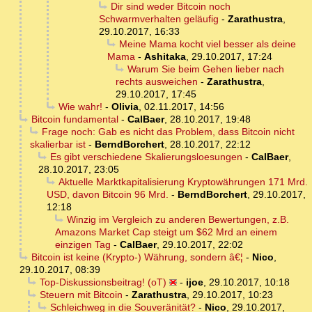
Dir sind weder Bitcoin noch
Schwarmverhalten geläufig
-
Zarathustra
,
29.10.2017, 16:33
Meine Mama kocht viel besser als deine
Mama
-
Ashitaka
,
29.10.2017, 17:24
Warum Sie beim Gehen lieber nach
rechts ausweichen
-
Zarathustra
,
29.10.2017, 17:45
Wie wahr!
-
Olivia
,
02.11.2017, 14:56
Bitcoin fundamental
-
CalBaer
,
28.10.2017, 19:48
Frage noch: Gab es nicht das Problem, dass Bitcoin nicht
skalierbar ist
-
BerndBorchert
,
28.10.2017, 22:12
Es gibt verschiedene Skalierungsloesungen
-
CalBaer
,
28.10.2017, 23:05
Aktuelle Marktkapitalisierung Kryptowährungen 171 Mrd.
USD, davon Bitcoin 96 Mrd.
-
BerndBorchert
,
29.10.2017,
12:18
Winzig im Vergleich zu anderen Bewertungen, z.B.
Amazons Market Cap steigt um $62 Mrd an einem
einzigen Tag
-
CalBaer
,
29.10.2017, 22:02
Bitcoin ist keine (Krypto-) Währung, sondern â€¦
-
Nico
,
29.10.2017, 08:39
Top-Diskussionsbeitrag! (oT)
-
ijoe
,
29.10.2017, 10:18
Steuern mit Bitcoin
-
Zarathustra
,
29.10.2017, 10:23
Schleichweg in die Souveränität?
-
Nico
,
29.10.2017,