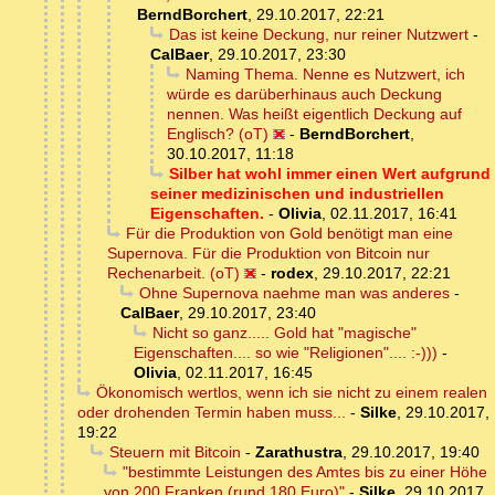
BerndBorchert
,
29.10.2017, 22:21
Das ist keine Deckung, nur reiner Nutzwert
-
CalBaer
,
29.10.2017, 23:30
Naming Thema. Nenne es Nutzwert, ich
würde es darüberhinaus auch Deckung
nennen. Was heißt eigentlich Deckung auf
Englisch? (oT)
-
BerndBorchert
,
30.10.2017, 11:18
Silber hat wohl immer einen Wert aufgrund
seiner medizinischen und industriellen
Eigenschaften.
-
Olivia
,
02.11.2017, 16:41
Für die Produktion von Gold benötigt man eine
Supernova. Für die Produktion von Bitcoin nur
Rechenarbeit. (oT)
-
rodex
,
29.10.2017, 22:21
Ohne Supernova naehme man was anderes
-
CalBaer
,
29.10.2017, 23:40
Nicht so ganz..... Gold hat "magische"
Eigenschaften.... so wie "Religionen".... :-)))
-
Olivia
,
02.11.2017, 16:45
Ökonomisch wertlos, wenn ich sie nicht zu einem realen
oder drohenden Termin haben muss...
-
Silke
,
29.10.2017,
19:22
Steuern mit Bitcoin
-
Zarathustra
,
29.10.2017, 19:40
"bestimmte Leistungen des Amtes bis zu einer Höhe
von 200 Franken (rund 180 Euro)"
-
Silke
,
29.10.2017,