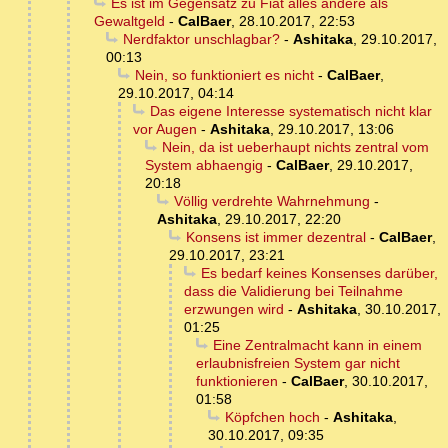
Es ist im Gegensatz zu Fiat alles andere als
Gewaltgeld
-
CalBaer
,
28.10.2017, 22:53
Nerdfaktor unschlagbar?
-
Ashitaka
,
29.10.2017,
00:13
Nein, so funktioniert es nicht
-
CalBaer
,
29.10.2017, 04:14
Das eigene Interesse systematisch nicht klar
vor Augen
-
Ashitaka
,
29.10.2017, 13:06
Nein, da ist ueberhaupt nichts zentral vom
System abhaengig
-
CalBaer
,
29.10.2017,
20:18
Völlig verdrehte Wahrnehmung
-
Ashitaka
,
29.10.2017, 22:20
Konsens ist immer dezentral
-
CalBaer
,
29.10.2017, 23:21
Es bedarf keines Konsenses darüber,
dass die Validierung bei Teilnahme
erzwungen wird
-
Ashitaka
,
30.10.2017,
01:25
Eine Zentralmacht kann in einem
erlaubnisfreien System gar nicht
funktionieren
-
CalBaer
,
30.10.2017,
01:58
Köpfchen hoch
-
Ashitaka
,
30.10.2017, 09:35