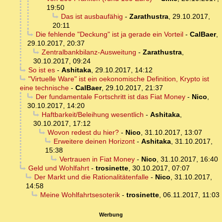
19:50
Das ist ausbaufähig
-
Zarathustra
,
29.10.2017,
20:11
Die fehlende "Deckung" ist ja gerade ein Vorteil
-
CalBaer
,
29.10.2017, 20:37
Zentralbankbilanz-Ausweitung
-
Zarathustra
,
30.10.2017, 09:24
So ist es
-
Ashitaka
,
29.10.2017, 14:12
"Virtuelle Ware" ist ein oekonomische Definition, Krypto ist
eine technische
-
CalBaer
,
29.10.2017, 21:37
Der fundamentale Fortschritt ist das Fiat Money
-
Nico
,
30.10.2017, 14:20
Haftbarkeit/Beleihung wesentlich
-
Ashitaka
,
30.10.2017, 17:12
Wovon redest du hier?
-
Nico
,
31.10.2017, 13:07
Erweitere deinen Horizont
-
Ashitaka
,
31.10.2017,
15:38
Vertrauen in Fiat Money
-
Nico
,
31.10.2017, 16:40
Geld und Wohlfahrt
-
trosinette
,
30.10.2017, 07:07
Der Markt und die Rationalitätenfalle
-
Nico
,
31.10.2017,
14:58
Meine Wohlfahrtsesoterik
-
trosinette
,
06.11.2017, 11:03
Werbung