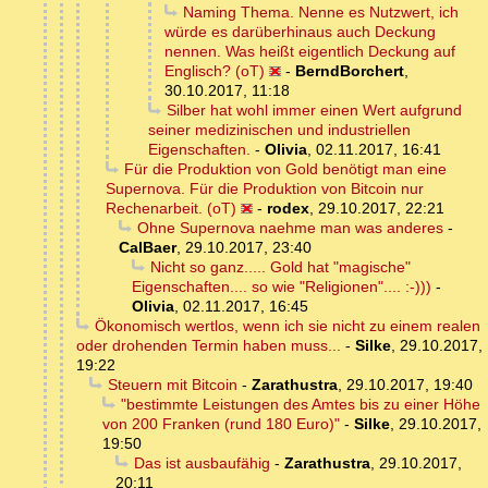
Naming Thema. Nenne es Nutzwert, ich
würde es darüberhinaus auch Deckung
nennen. Was heißt eigentlich Deckung auf
Englisch? (oT)
-
BerndBorchert
,
30.10.2017, 11:18
Silber hat wohl immer einen Wert aufgrund
seiner medizinischen und industriellen
Eigenschaften.
-
Olivia
,
02.11.2017, 16:41
Für die Produktion von Gold benötigt man eine
Supernova. Für die Produktion von Bitcoin nur
Rechenarbeit. (oT)
-
rodex
,
29.10.2017, 22:21
Ohne Supernova naehme man was anderes
-
CalBaer
,
29.10.2017, 23:40
Nicht so ganz..... Gold hat "magische"
Eigenschaften.... so wie "Religionen".... :-)))
-
Olivia
,
02.11.2017, 16:45
Ökonomisch wertlos, wenn ich sie nicht zu einem realen
oder drohenden Termin haben muss...
-
Silke
,
29.10.2017,
19:22
Steuern mit Bitcoin
-
Zarathustra
,
29.10.2017, 19:40
"bestimmte Leistungen des Amtes bis zu einer Höhe
von 200 Franken (rund 180 Euro)"
-
Silke
,
29.10.2017,
19:50
Das ist ausbaufähig
-
Zarathustra
,
29.10.2017,
20:11