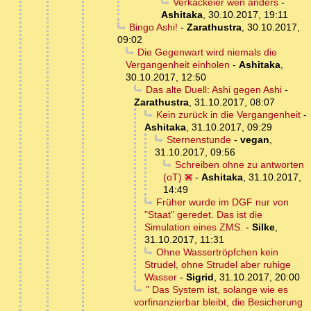
Verkackeier wen anders
-
Ashitaka
,
30.10.2017, 19:11
Bingo Ashi!
-
Zarathustra
,
30.10.2017,
09:02
Die Gegenwart wird niemals die
Vergangenheit einholen
-
Ashitaka
,
30.10.2017, 12:50
Das alte Duell: Ashi gegen Ashi
-
Zarathustra
,
31.10.2017, 08:07
Kein zurück in die Vergangenheit
-
Ashitaka
,
31.10.2017, 09:29
Sternenstunde
-
vegan
,
31.10.2017, 09:56
Schreiben ohne zu antworten
(oT)
-
Ashitaka
,
31.10.2017,
14:49
Früher wurde im DGF nur von
"Staat" geredet. Das ist die
Simulation eines ZMS.
-
Silke
,
31.10.2017, 11:31
Ohne Wassertröpfchen kein
Strudel, ohne Strudel aber ruhige
Wasser
-
Sigrid
,
31.10.2017, 20:00
" Das System ist, solange wie es
vorfinanzierbar bleibt, die Besicherung