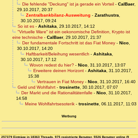
Die fehlende "Deckung" ist ja gerade ein Vorteil
-
CalBaer
,
29.10.2017, 20:37
Zentralbankbilanz-Ausweitung
-
Zarathustra
,
30.10.2017, 09:24
So ist es
-
Ashitaka
,
29.10.2017, 14:12
"Virtuelle Ware" ist ein oekonomische Definition, Krypto ist
eine technische
-
CalBaer
,
29.10.2017, 21:37
Der fundamentale Fortschritt ist das Fiat Money
-
Nico
,
30.10.2017, 14:20
Haftbarkeit/Beleihung wesentlich
-
Ashitaka
,
30.10.2017, 17:12
Wovon redest du hier?
-
Nico
,
31.10.2017, 13:07
Erweitere deinen Horizont
-
Ashitaka
,
31.10.2017,
15:38
Vertrauen in Fiat Money
-
Nico
,
31.10.2017, 16:40
Geld und Wohlfahrt
-
trosinette
,
30.10.2017, 07:07
Der Markt und die Rationalitätenfalle
-
Nico
,
31.10.2017,
14:58
Meine Wohlfahrtsesoterik
-
trosinette
,
06.11.2017, 11:03
Werbung
257379 Einträge in 18363 Threads, 975 registrierte Benutzer, 5526 Benutzer online (9