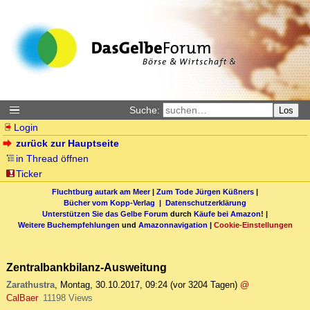
Suche:
Los
Login
zurück zur Hauptseite
in Thread öffnen
Ticker
Fluchtburg autark am Meer
|
Zum Tode Jürgen Küßners
|
Bücher vom Kopp-Verlag |
Datenschutzerklärung
Unterstützen Sie das Gelbe Forum
durch
Käufe bei Amazon
! |
Weitere Buchempfehlungen
und
Amazonnavigation
|
Cookie-Einstellungen
Zentralbankbilanz-Ausweitung
Zarathustra
,
Montag, 30.10.2017, 09:24
(vor 3204 Tagen)
@
CalBaer
11198 Views