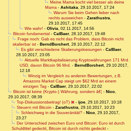
Meine Mama kocht viel besser als deine
Mama
-
Ashitaka
,
29.10.2017, 17:24
Warum Sie beim Gehen lieber nach
rechts ausweichen
-
Zarathustra
,
29.10.2017, 17:45
Wie wahr!
-
Olivia
,
02.11.2017, 14:56
Bitcoin fundamental
-
CalBaer
,
28.10.2017, 19:48
Frage noch: Gab es nicht das Problem, dass Bitcoin nicht
skalierbar ist
-
BerndBorchert
,
28.10.2017, 22:12
Es gibt verschiedene Skalierungsloesungen
-
CalBaer
,
28.10.2017, 23:05
Aktuelle Marktkapitalisierung Kryptowährungen 171 Mrd.
USD, davon Bitcoin 96 Mrd.
-
BerndBorchert
,
29.10.2017,
12:18
Winzig im Vergleich zu anderen Bewertungen, z.B.
Amazons Market Cap steigt um $62 Mrd an einem
einzigen Tag
-
CalBaer
,
29.10.2017, 22:02
Bitcoin ist keine (Krypto-) Währung, sondern â€¦
-
Nico
,
29.10.2017, 08:39
Top-Diskussionsbeitrag! (oT)
-
ijoe
,
29.10.2017, 10:18
Steuern mit Bitcoin
-
Zarathustra
,
29.10.2017, 10:23
Schleichweg in die Souveränität?
-
Nico
,
29.10.2017,
23:27
Der Unterschied zwischen Euro und Bitcoin: Euro ist durch
Schuldtitel gedeckt, Bitcoin ist durch nichts gedeckt
-