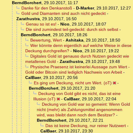
BerndBorchert
,
29.10.2017, 11:17
Danke für den Denkanstoß
-
D-Marker
,
29.10.2017, 12:27
Gold und Diamanten sind auch nicht gedeckt
-
Zarathustra
,
29.10.2017, 16:50
Genau so ist es!
-
Nico
,
29.10.2017, 18:07
Die sind zumindest teil-gedeckt: durch sich selbst
-
BerndBorchert
,
29.10.2017, 18:26
Bewertung, Wert
-
Ashitaka
,
29.10.2017, 18:50
Wer könnte denn eigentlich auf welche Weise in diese
Deckung durchgreifen?
-
Nico
,
29.10.2017, 19:22
Digitales Gold ist genauso durch Nutzen gedeckt wie
metallenes Gold
-
Zarathustra
,
29.10.2017, 19:48
Physische Praesenz ist keinerlei Aussage zum Wert -
Gold oder Bitcoin sind lediglich Nachweis von Arbeit
-
CalBaer
,
29.10.2017, 20:56
Es ging um Deckung, nicht um Wert. (oT)
-
BerndBorchert
,
29.10.2017, 21:20
Deckung von Gold gibt es nicht, das ist eine
Illusion (oT)
-
CalBaer
,
29.10.2017, 22:04
Deckung von Gold war so gemeint: Wenn Gold
nicht (mehr) als Zahlungsmittel angenommen
wird, was bleibt dann noch dem Besitzer?
-
BerndBorchert
,
29.10.2017, 22:21
Das ist keine Deckung, nur reiner Nutzwert
-
CalBaer
,
29.10.2017, 23:30