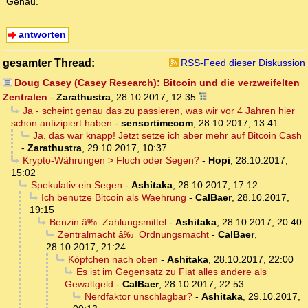
Genau.
antworten
gesamter Thread:
RSS-Feed dieser Diskussion
Doug Casey (Casey Research): Bitcoin und die verzweifelten
Zentralen
-
Zarathustra
,
28.10.2017, 12:35
Ja - scheint genau das zu passieren, was wir vor 4 Jahren hier
schon antizipiert haben
-
sensortimecom
,
28.10.2017, 13:41
Ja, das war knapp! Jetzt setze ich aber mehr auf Bitcoin Cash
-
Zarathustra
,
29.10.2017, 10:37
Krypto-Währungen > Fluch oder Segen?
-
Hopi
,
28.10.2017,
15:02
Spekulativ ein Segen
-
Ashitaka
,
28.10.2017, 17:12
Ich benutze Bitcoin als Waehrung
-
CalBaer
,
28.10.2017,
19:15
Benzin â‰ Zahlungsmittel
-
Ashitaka
,
28.10.2017, 20:40
Zentralmacht â‰ Ordnungsmacht
-
CalBaer
,
28.10.2017, 21:24
Köpfchen nach oben
-
Ashitaka
,
28.10.2017, 22:00
Es ist im Gegensatz zu Fiat alles andere als
Gewaltgeld
-
CalBaer
,
28.10.2017, 22:53
Nerdfaktor unschlagbar?
-
Ashitaka
,
29.10.2017,