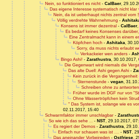
Nein, so funktioniert es nicht
-
CalBaer
,
29.10.2
Das eigene Interesse systematisch nicht klar
Nein, da ist ueberhaupt nichts zentral vo
Völlig verdrehte Wahrnehmung
-
Ashitak
Konsens ist immer dezentral
-
CalBaer
Es bedarf keines Konsenses darüber,
Eine Zentralmacht kann in einem er
Köpfchen hoch
-
Ashitaka
,
30.10
Sorry, da muss nichts erlaubt 
Verkackeier wen anders
-
Ash
Bingo Ashi!
-
Zarathustra
,
30.10.2017, 
Die Gegenwart wird niemals die Verg
Das alte Duell: Ashi gegen Ashi
-
Za
Kein zurück in die Vergangenheit
Sternenstunde
-
vegan
,
31.10.
Schreiben ohne zu antworten
Früher wurde im DGF nur von "Sta
Ohne Wassertröpfchen kein Strud
" Das System ist, solange wie es vor
02.11.2017, 15:40
Schwarmfaktor immer unschlagbar
-
Zarathust
So wie ich das sehe ...
-
NST
,
29.10.2017, 07
Es regiert der Demos
-
Zarathustra
,
29.10.
Einfach nur schauen was ist ....
-
NST
,
29
Das aneinander Vorbeireden
-
Ostfriese
,
2