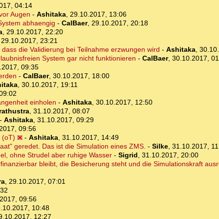
017, 04:14
 vor Augen
-
Ashitaka
,
29.10.2017, 13:06
m System abhaengig
-
CalBaer
,
29.10.2017, 20:18
a
,
29.10.2017, 22:20
,
29.10.2017, 23:21
 dass die Validierung bei Teilnahme erzwungen wird
-
Ashitaka
,
30.10
laubnisfreien System gar nicht funktionieren
-
CalBaer
,
30.10.2017, 01
.2017, 09:35
werden
-
CalBaer
,
30.10.2017, 18:00
itaka
,
30.10.2017, 19:11
09:02
angenheit einholen
-
Ashitaka
,
30.10.2017, 12:50
rathustra
,
31.10.2017, 08:07
-
Ashitaka
,
31.10.2017, 09:29
2017, 09:56
 (oT)
-
Ashitaka
,
31.10.2017, 14:49
at" geredet. Das ist die Simulation eines ZMS.
-
Silke
,
31.10.2017, 11
el, ohne Strudel aber ruhige Wasser
-
Sigrid
,
31.10.2017, 20:00
finanzierbar bleibt, die Besicherung steht und die Simulationskraft ausr
ra
,
29.10.2017, 07:01
:32
2017, 09:56
.10.2017, 10:48
9.10.2017, 12:27