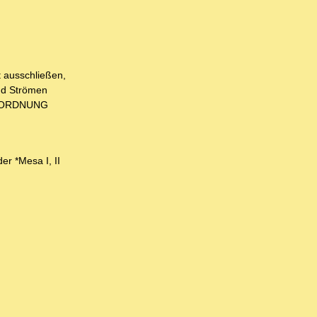
t ausschließen,
nd Strömen
T-ORDNUNG
r *Mesa I, II