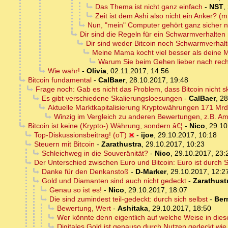
Das Thema ist nicht ganz einfach
-
NST
,
Zeit ist dem Ashi also nicht ein Anker? (m
Nun, "mein" Computer gehört ganz sicher nich
Dir sind die Regeln für ein Schwarmverhalten 
Dir sind weder Bitcoin noch Schwarmverhalt
Meine Mama kocht viel besser als deine
Warum Sie beim Gehen lieber nach rec
Wie wahr!
-
Olivia
,
02.11.2017, 14:56
Bitcoin fundamental
-
CalBaer
,
28.10.2017, 19:48
Frage noch: Gab es nicht das Problem, dass Bitcoin nicht ska
Es gibt verschiedene Skalierungsloesungen
-
CalBaer
,
28
Aktuelle Marktkapitalisierung Kryptowährungen 171 Mrd
Winzig im Vergleich zu anderen Bewertungen, z.B. A
Bitcoin ist keine (Krypto-) Währung, sondern â€¦
-
Nico
,
29.10
Top-Diskussionsbeitrag! (oT)
-
ijoe
,
29.10.2017, 10:18
Steuern mit Bitcoin
-
Zarathustra
,
29.10.2017, 10:23
Schleichweg in die Souveränität?
-
Nico
,
29.10.2017, 23:
Der Unterschied zwischen Euro und Bitcoin: Euro ist durch Sc
Danke für den Denkanstoß
-
D-Marker
,
29.10.2017, 12:2
Gold und Diamanten sind auch nicht gedeckt
-
Zarathust
Genau so ist es!
-
Nico
,
29.10.2017, 18:07
Die sind zumindest teil-gedeckt: durch sich selbst
-
Ber
Bewertung, Wert
-
Ashitaka
,
29.10.2017, 18:50
Wer könnte denn eigentlich auf welche Weise in die
Digitales Gold ist genauso durch Nutzen gedeckt wie