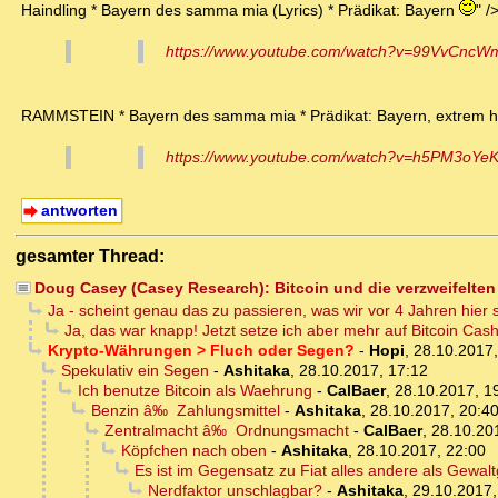
Haindling * Bayern des samma mia (Lyrics) * Prädikat: Bayern
" /
https://www.youtube.com/watch?v=99VvCnc
RAMMSTEIN * Bayern des samma mia * Prädikat: Bayern, extrem h
https://www.youtube.com/watch?v=h5PM3oYe
antworten
gesamter Thread:
Doug Casey (Casey Research): Bitcoin und die verzweifelten
Ja - scheint genau das zu passieren, was wir vor 4 Jahren hier 
Ja, das war knapp! Jetzt setze ich aber mehr auf Bitcoin Cas
Krypto-Währungen > Fluch oder Segen?
-
Hopi
,
28.10.2017,
Spekulativ ein Segen
-
Ashitaka
,
28.10.2017, 17:12
Ich benutze Bitcoin als Waehrung
-
CalBaer
,
28.10.2017, 1
Benzin â‰ Zahlungsmittel
-
Ashitaka
,
28.10.2017, 20:4
Zentralmacht â‰ Ordnungsmacht
-
CalBaer
,
28.10.20
Köpfchen nach oben
-
Ashitaka
,
28.10.2017, 22:00
Es ist im Gegensatz zu Fiat alles andere als Gewalt
Nerdfaktor unschlagbar?
-
Ashitaka
,
29.10.2017,