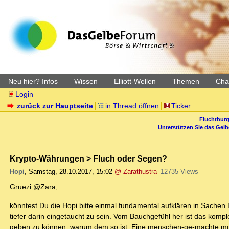
Neu hier? Infos
Wissen
Elliott-Wellen
Themen
Char
Login
zurück zur Hauptseite
in Thread öffnen
Ticker
Fluchtburg
Unterstützen Sie das Gel
Krypto-Währungen > Fluch oder Segen?
Hopi
,
Samstag, 28.10.2017, 15:02
@ Zarathustra
12735 Views
Gruezi @Zara,
könntest Du die Hopi bitte einmal fundamental aufklären in Sachen 
tiefer darin eingetaucht zu sein. Vom Bauchgefühl her ist das komple
geben zu können, warum dem so ist. Eine menschen-ge-machte 