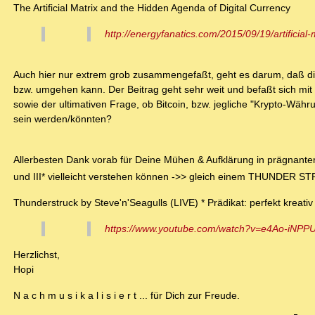
The Artificial Matrix and the Hidden Agenda of Digital Currency
http://energyfanatics.com/2015/09/19/artificial
Auch hier nur extrem grob zusammengefaßt, geht es darum, daß die 
bzw. umgehen kann. Der Beitrag geht sehr weit und befaßt sich 
sowie der ultimativen Frage, ob Bitcoin, bzw. jegliche "Krypto-Wä
sein werden/könnten?
Allerbesten Dank vorab für Deine Mühen & Aufklärung in prägnante
und III* vielleicht verstehen können ->> gleich einem THUNDER 
Thunderstruck by Steve'n'Seagulls (LIVE) * Prädikat: perfekt kreativ
https://www.youtube.com/watch?v=e4Ao-iNPP
Herzlichst,
Hopi
N a c h m u s i k a l i s i e r t ... für Dich zur Freude.