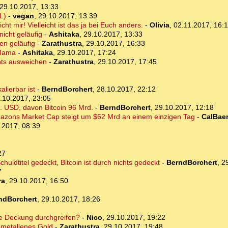
29.10.2017, 13:33
L)
-
vegan
,
29.10.2017, 13:39
t mir! Vielleicht ist das ja bei Euch anders.
-
Olivia
,
02.11.2017, 16:
nicht geläufig
-
Ashitaka
,
29.10.2017, 13:33
en geläufig
-
Zarathustra
,
29.10.2017, 16:33
 Mama
-
Ashitaka
,
29.10.2017, 17:24
hts ausweichen
-
Zarathustra
,
29.10.2017, 17:45
lierbar ist
-
BerndBorchert
,
28.10.2017, 22:12
.10.2017, 23:05
. USD, davon Bitcoin 96 Mrd.
-
BerndBorchert
,
29.10.2017, 12:18
mazons Market Cap steigt um $62 Mrd an einem einzigen Tag
-
CalBae
.2017, 08:39
27
huldtitel gedeckt, Bitcoin ist durch nichts gedeckt
-
BerndBorchert
,
2
7
ra
,
29.10.2017, 16:50
ndBorchert
,
29.10.2017, 18:26
se Deckung durchgreifen?
-
Nico
,
29.10.2017, 19:22
 metallenes Gold
-
Zarathustra
,
29.10.2017, 19:48