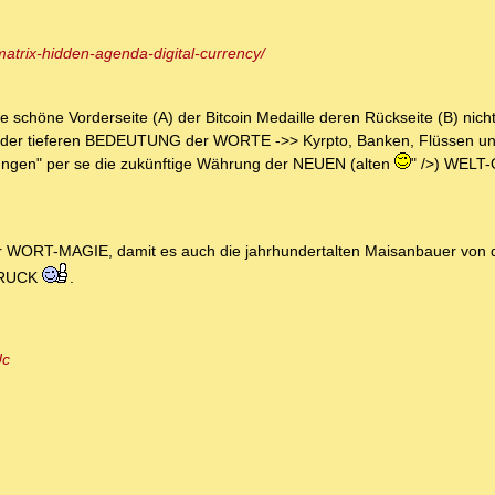
-matrix-hidden-agenda-digital-currency/
schöne Vorderseite (A) der Bitcoin Medaille deren Rückseite (B) nich
mit der tieferen BEDEUTUNG der WORTE ->> Kyrpto, Banken, Flüssen u
hrungen" per se die zukünftige Währung der NEUEN (alten
" />) WEL
r WORT-MAGIE, damit es auch die jahrhundertalten Maisanbauer von de
STRUCK
.
Uc