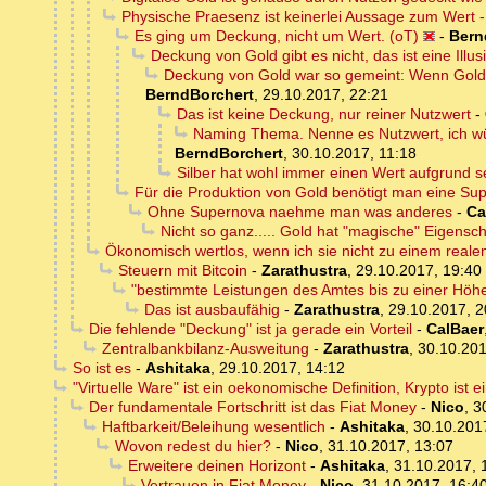
Physische Praesenz ist keinerlei Aussage zum Wert - 
Es ging um Deckung, nicht um Wert. (oT)
-
Bern
Deckung von Gold gibt es nicht, das ist eine Illus
Deckung von Gold war so gemeint: Wenn Gold 
BerndBorchert
,
29.10.2017, 22:21
Das ist keine Deckung, nur reiner Nutzwert
-
Naming Thema. Nenne es Nutzwert, ich wü
BerndBorchert
,
30.10.2017, 11:18
Silber hat wohl immer einen Wert aufgrund se
Für die Produktion von Gold benötigt man eine Sup
Ohne Supernova naehme man was anderes
-
Ca
Nicht so ganz..... Gold hat "magische" Eigenschaf
Ökonomisch wertlos, wenn ich sie nicht zu einem real
Steuern mit Bitcoin
-
Zarathustra
,
29.10.2017, 19:40
"bestimmte Leistungen des Amtes bis zu einer Höh
Das ist ausbaufähig
-
Zarathustra
,
29.10.2017, 2
Die fehlende "Deckung" ist ja gerade ein Vorteil
-
CalBaer
Zentralbankbilanz-Ausweitung
-
Zarathustra
,
30.10.201
So ist es
-
Ashitaka
,
29.10.2017, 14:12
"Virtuelle Ware" ist ein oekonomische Definition, Krypto ist 
Der fundamentale Fortschritt ist das Fiat Money
-
Nico
,
3
Haftbarkeit/Beleihung wesentlich
-
Ashitaka
,
30.10.201
Wovon redest du hier?
-
Nico
,
31.10.2017, 13:07
Erweitere deinen Horizont
-
Ashitaka
,
31.10.2017, 
Vertrauen in Fiat Money
-
Nico
,
31.10.2017, 16:4