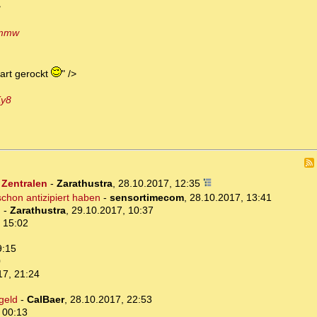
>
Wmmw
art gerockt
" />
Ky8
 Zentralen
-
Zarathustra
,
28.10.2017, 12:35
schon antizipiert haben
-
sensortimecom
,
28.10.2017, 13:41
h
-
Zarathustra
,
29.10.2017, 10:37
 15:02
9:15
0
17, 21:24
geld
-
CalBaer
,
28.10.2017, 22:53
 00:13