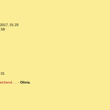
.2017, 01:25
:58
:31
eichend.....
-
Olivia
,