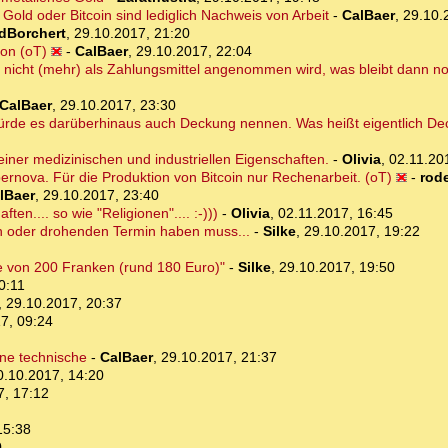
Gold oder Bitcoin sind lediglich Nachweis von Arbeit
-
CalBaer
,
29.10.
dBorchert
,
29.10.2017, 21:20
ion (oT)
-
CalBaer
,
29.10.2017, 22:04
nicht (mehr) als Zahlungsmittel angenommen wird, was bleibt dann n
CalBaer
,
29.10.2017, 23:30
rde es darüberhinaus auch Deckung nennen. Was heißt eigentlich Dec
iner medizinischen und industriellen Eigenschaften.
-
Olivia
,
02.11.20
ernova. Für die Produktion von Bitcoin nur Rechenarbeit. (oT)
-
rod
lBaer
,
29.10.2017, 23:40
ten.... so wie "Religionen".... :-)))
-
Olivia
,
02.11.2017, 16:45
en oder drohenden Termin haben muss...
-
Silke
,
29.10.2017, 19:22
e von 200 Franken (rund 180 Euro)"
-
Silke
,
29.10.2017, 19:50
0:11
,
29.10.2017, 20:37
7, 09:24
eine technische
-
CalBaer
,
29.10.2017, 21:37
0.10.2017, 14:20
7, 17:12
15:38
0