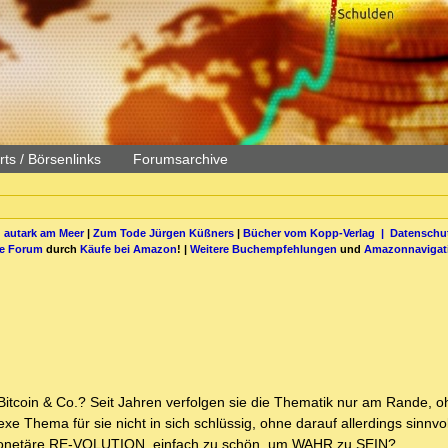
ts / Börsenlinks
Forumsarchive
 autark am Meer
|
Zum Tode Jürgen Küßners
|
Bücher vom Kopp-Verlag |
Datenschut
be Forum
durch
Käufe bei Amazon
! |
Weitere Buchempfehlungen
und
Amazonnavigat
Bitcoin & Co.? Seit Jahren verfolgen sie die Thematik nur am Rande, 
xe Thema für sie nicht in sich schlüssig, ohne darauf allerdings sinnvo
monetäre RE-VOLUTION, einfach zu schön, um WAHR zu SEIN?