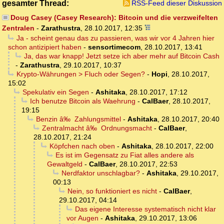
gesamter Thread:
RSS-Feed dieser Diskussion
Doug Casey (Casey Research): Bitcoin und die verzweifelten
Zentralen
-
Zarathustra
,
28.10.2017, 12:35
Ja - scheint genau das zu passieren, was wir vor 4 Jahren hier
schon antizipiert haben
-
sensortimecom
,
28.10.2017, 13:41
Ja, das war knapp! Jetzt setze ich aber mehr auf Bitcoin Cash
-
Zarathustra
,
29.10.2017, 10:37
Krypto-Währungen > Fluch oder Segen?
-
Hopi
,
28.10.2017,
15:02
Spekulativ ein Segen
-
Ashitaka
,
28.10.2017, 17:12
Ich benutze Bitcoin als Waehrung
-
CalBaer
,
28.10.2017,
19:15
Benzin â‰ Zahlungsmittel
-
Ashitaka
,
28.10.2017, 20:40
Zentralmacht â‰ Ordnungsmacht
-
CalBaer
,
28.10.2017, 21:24
Köpfchen nach oben
-
Ashitaka
,
28.10.2017, 22:00
Es ist im Gegensatz zu Fiat alles andere als
Gewaltgeld
-
CalBaer
,
28.10.2017, 22:53
Nerdfaktor unschlagbar?
-
Ashitaka
,
29.10.2017,
00:13
Nein, so funktioniert es nicht
-
CalBaer
,
29.10.2017, 04:14
Das eigene Interesse systematisch nicht klar
vor Augen
-
Ashitaka
,
29.10.2017, 13:06