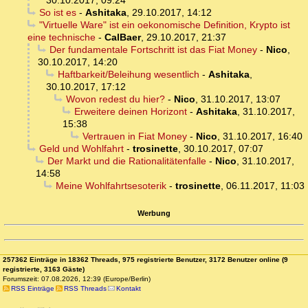
30.10.2017, 09:24
So ist es
-
Ashitaka
,
29.10.2017, 14:12
"Virtuelle Ware" ist ein oekonomische Definition, Krypto ist
eine technische
-
CalBaer
,
29.10.2017, 21:37
Der fundamentale Fortschritt ist das Fiat Money
-
Nico
,
30.10.2017, 14:20
Haftbarkeit/Beleihung wesentlich
-
Ashitaka
,
30.10.2017, 17:12
Wovon redest du hier?
-
Nico
,
31.10.2017, 13:07
Erweitere deinen Horizont
-
Ashitaka
,
31.10.2017,
15:38
Vertrauen in Fiat Money
-
Nico
,
31.10.2017, 16:40
Geld und Wohlfahrt
-
trosinette
,
30.10.2017, 07:07
Der Markt und die Rationalitätenfalle
-
Nico
,
31.10.2017,
14:58
Meine Wohlfahrtsesoterik
-
trosinette
,
06.11.2017, 11:03
Werbung
257362 Einträge in 18362 Threads, 975 registrierte Benutzer, 3172 Benutzer online (9
registrierte, 3163 Gäste)
Forumszeit: 07.08.2026, 12:39 (Europe/Berlin)
RSS Einträge
RSS Threads
Kontakt