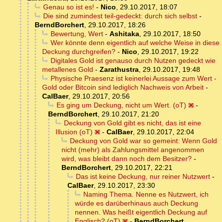
Genau so ist es!
-
Nico
,
29.10.2017, 18:07
Die sind zumindest teil-gedeckt: durch sich selbst
-
BerndBorchert
,
29.10.2017, 18:26
Bewertung, Wert
-
Ashitaka
,
29.10.2017, 18:50
Wer könnte denn eigentlich auf welche Weise in diese
Deckung durchgreifen?
-
Nico
,
29.10.2017, 19:22
Digitales Gold ist genauso durch Nutzen gedeckt wie
metallenes Gold
-
Zarathustra
,
29.10.2017, 19:48
Physische Praesenz ist keinerlei Aussage zum Wert -
Gold oder Bitcoin sind lediglich Nachweis von Arbeit
-
CalBaer
,
29.10.2017, 20:56
Es ging um Deckung, nicht um Wert. (oT)
-
BerndBorchert
,
29.10.2017, 21:20
Deckung von Gold gibt es nicht, das ist eine
Illusion (oT)
-
CalBaer
,
29.10.2017, 22:04
Deckung von Gold war so gemeint: Wenn Gold
nicht (mehr) als Zahlungsmittel angenommen
wird, was bleibt dann noch dem Besitzer?
-
BerndBorchert
,
29.10.2017, 22:21
Das ist keine Deckung, nur reiner Nutzwert
-
CalBaer
,
29.10.2017, 23:30
Naming Thema. Nenne es Nutzwert, ich
würde es darüberhinaus auch Deckung
nennen. Was heißt eigentlich Deckung auf
Englisch? (oT)
-
BerndBorchert
,