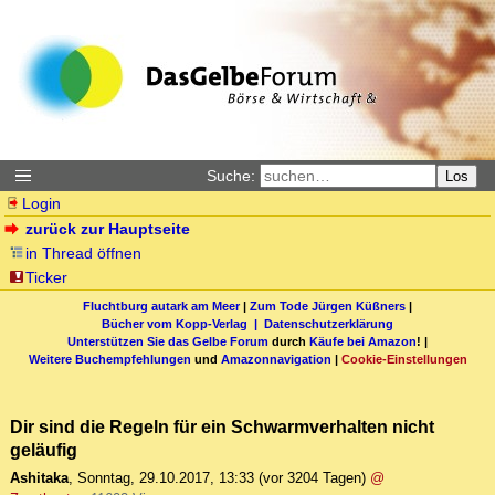
Suche:
Los
Login
zurück zur Hauptseite
in Thread öffnen
Ticker
Fluchtburg autark am Meer
|
Zum Tode Jürgen Küßners
|
Bücher vom Kopp-Verlag |
Datenschutzerklärung
Unterstützen Sie das Gelbe Forum
durch
Käufe bei Amazon
! |
Weitere Buchempfehlungen
und
Amazonnavigation
|
Cookie-Einstellungen
Dir sind die Regeln für ein Schwarmverhalten nicht
geläufig
Ashitaka
,
Sonntag, 29.10.2017, 13:33
(vor 3204 Tagen)
@