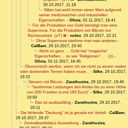
30.10.2017, 11:18
Silber hat wohl immer einen Wert aufgrund
seiner medizinischen und industriellen
Eigenschaften.
-
Olivia
,
02.11.2017, 16:41
Für die Produktion von Gold benötigt man eine
Supernova. Für die Produktion von Bitcoin nur
Rechenarbeit. (oT)
-
rodex
,
29.10.2017, 22:21
Ohne Supernova naehme man was anderes
-
CalBaer
,
29.10.2017, 23:40
Nicht so ganz..... Gold hat "magische"
Eigenschaften.... so wie "Religionen".... :-)))
-
Olivia
,
02.11.2017, 16:45
Ökonomisch wertlos, wenn ich sie nicht zu einem realen
oder drohenden Termin haben muss...
-
Silke
,
29.10.2017,
19:22
Steuern mit Bitcoin
-
Zarathustra
,
29.10.2017, 19:40
"bestimmte Leistungen des Amtes bis zu einer Höhe
von 200 Franken (rund 180 Euro)"
-
Silke
,
29.10.2017,
19:50
Das ist ausbaufähig
-
Zarathustra
,
29.10.2017,
20:11
Die fehlende "Deckung" ist ja gerade ein Vorteil
-
CalBaer
,
29.10.2017, 20:37
Zentralbankbilanz-Ausweitung
-
Zarathustra
,