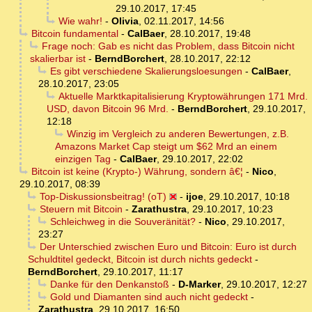
29.10.2017, 17:45
Wie wahr!
-
Olivia
,
02.11.2017, 14:56
Bitcoin fundamental
-
CalBaer
,
28.10.2017, 19:48
Frage noch: Gab es nicht das Problem, dass Bitcoin nicht
skalierbar ist
-
BerndBorchert
,
28.10.2017, 22:12
Es gibt verschiedene Skalierungsloesungen
-
CalBaer
,
28.10.2017, 23:05
Aktuelle Marktkapitalisierung Kryptowährungen 171 Mrd.
USD, davon Bitcoin 96 Mrd.
-
BerndBorchert
,
29.10.2017,
12:18
Winzig im Vergleich zu anderen Bewertungen, z.B.
Amazons Market Cap steigt um $62 Mrd an einem
einzigen Tag
-
CalBaer
,
29.10.2017, 22:02
Bitcoin ist keine (Krypto-) Währung, sondern â€¦
-
Nico
,
29.10.2017, 08:39
Top-Diskussionsbeitrag! (oT)
-
ijoe
,
29.10.2017, 10:18
Steuern mit Bitcoin
-
Zarathustra
,
29.10.2017, 10:23
Schleichweg in die Souveränität?
-
Nico
,
29.10.2017,
23:27
Der Unterschied zwischen Euro und Bitcoin: Euro ist durch
Schuldtitel gedeckt, Bitcoin ist durch nichts gedeckt
-
BerndBorchert
,
29.10.2017, 11:17
Danke für den Denkanstoß
-
D-Marker
,
29.10.2017, 12:27
Gold und Diamanten sind auch nicht gedeckt
-
Zarathustra
,
29.10.2017, 16:50