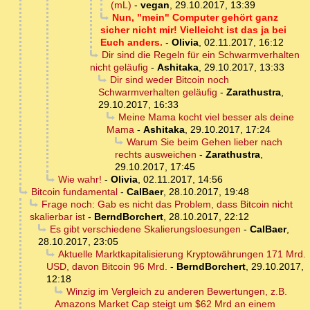
(mL)
-
vegan
,
29.10.2017, 13:39
Nun, "mein" Computer gehört ganz
sicher nicht mir! Vielleicht ist das ja bei
Euch anders.
-
Olivia
,
02.11.2017, 16:12
Dir sind die Regeln für ein Schwarmverhalten
nicht geläufig
-
Ashitaka
,
29.10.2017, 13:33
Dir sind weder Bitcoin noch
Schwarmverhalten geläufig
-
Zarathustra
,
29.10.2017, 16:33
Meine Mama kocht viel besser als deine
Mama
-
Ashitaka
,
29.10.2017, 17:24
Warum Sie beim Gehen lieber nach
rechts ausweichen
-
Zarathustra
,
29.10.2017, 17:45
Wie wahr!
-
Olivia
,
02.11.2017, 14:56
Bitcoin fundamental
-
CalBaer
,
28.10.2017, 19:48
Frage noch: Gab es nicht das Problem, dass Bitcoin nicht
skalierbar ist
-
BerndBorchert
,
28.10.2017, 22:12
Es gibt verschiedene Skalierungsloesungen
-
CalBaer
,
28.10.2017, 23:05
Aktuelle Marktkapitalisierung Kryptowährungen 171 Mrd.
USD, davon Bitcoin 96 Mrd.
-
BerndBorchert
,
29.10.2017,
12:18
Winzig im Vergleich zu anderen Bewertungen, z.B.
Amazons Market Cap steigt um $62 Mrd an einem