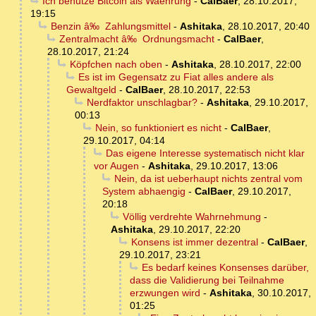
Ich benutze Bitcoin als Waehrung
-
CalBaer
,
28.10.2017,
19:15
Benzin â‰ Zahlungsmittel
-
Ashitaka
,
28.10.2017, 20:40
Zentralmacht â‰ Ordnungsmacht
-
CalBaer
,
28.10.2017, 21:24
Köpfchen nach oben
-
Ashitaka
,
28.10.2017, 22:00
Es ist im Gegensatz zu Fiat alles andere als
Gewaltgeld
-
CalBaer
,
28.10.2017, 22:53
Nerdfaktor unschlagbar?
-
Ashitaka
,
29.10.2017,
00:13
Nein, so funktioniert es nicht
-
CalBaer
,
29.10.2017, 04:14
Das eigene Interesse systematisch nicht klar
vor Augen
-
Ashitaka
,
29.10.2017, 13:06
Nein, da ist ueberhaupt nichts zentral vom
System abhaengig
-
CalBaer
,
29.10.2017,
20:18
Völlig verdrehte Wahrnehmung
-
Ashitaka
,
29.10.2017, 22:20
Konsens ist immer dezentral
-
CalBaer
,
29.10.2017, 23:21
Es bedarf keines Konsenses darüber,
dass die Validierung bei Teilnahme
erzwungen wird
-
Ashitaka
,
30.10.2017,
01:25