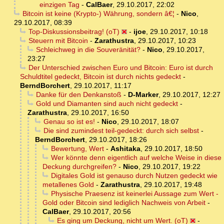
einzigen Tag
-
CalBaer
,
29.10.2017, 22:02
Bitcoin ist keine (Krypto-) Währung, sondern â€¦
-
Nico
,
29.10.2017, 08:39
Top-Diskussionsbeitrag! (oT)
-
ijoe
,
29.10.2017, 10:18
Steuern mit Bitcoin
-
Zarathustra
,
29.10.2017, 10:23
Schleichweg in die Souveränität?
-
Nico
,
29.10.2017,
23:27
Der Unterschied zwischen Euro und Bitcoin: Euro ist durch
Schuldtitel gedeckt, Bitcoin ist durch nichts gedeckt
-
BerndBorchert
,
29.10.2017, 11:17
Danke für den Denkanstoß
-
D-Marker
,
29.10.2017, 12:27
Gold und Diamanten sind auch nicht gedeckt
-
Zarathustra
,
29.10.2017, 16:50
Genau so ist es!
-
Nico
,
29.10.2017, 18:07
Die sind zumindest teil-gedeckt: durch sich selbst
-
BerndBorchert
,
29.10.2017, 18:26
Bewertung, Wert
-
Ashitaka
,
29.10.2017, 18:50
Wer könnte denn eigentlich auf welche Weise in diese
Deckung durchgreifen?
-
Nico
,
29.10.2017, 19:22
Digitales Gold ist genauso durch Nutzen gedeckt wie
metallenes Gold
-
Zarathustra
,
29.10.2017, 19:48
Physische Praesenz ist keinerlei Aussage zum Wert -
Gold oder Bitcoin sind lediglich Nachweis von Arbeit
-
CalBaer
,
29.10.2017, 20:56
Es ging um Deckung, nicht um Wert. (oT)
-