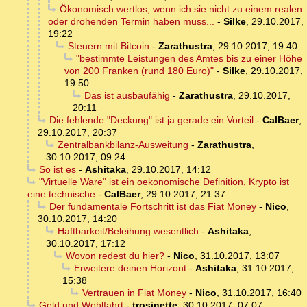
Ökonomisch wertlos, wenn ich sie nicht zu einem realen
oder drohenden Termin haben muss...
-
Silke
,
29.10.2017,
19:22
Steuern mit Bitcoin
-
Zarathustra
,
29.10.2017, 19:40
"bestimmte Leistungen des Amtes bis zu einer Höhe
von 200 Franken (rund 180 Euro)"
-
Silke
,
29.10.2017,
19:50
Das ist ausbaufähig
-
Zarathustra
,
29.10.2017,
20:11
Die fehlende "Deckung" ist ja gerade ein Vorteil
-
CalBaer
,
29.10.2017, 20:37
Zentralbankbilanz-Ausweitung
-
Zarathustra
,
30.10.2017, 09:24
So ist es
-
Ashitaka
,
29.10.2017, 14:12
"Virtuelle Ware" ist ein oekonomische Definition, Krypto ist
eine technische
-
CalBaer
,
29.10.2017, 21:37
Der fundamentale Fortschritt ist das Fiat Money
-
Nico
,
30.10.2017, 14:20
Haftbarkeit/Beleihung wesentlich
-
Ashitaka
,
30.10.2017, 17:12
Wovon redest du hier?
-
Nico
,
31.10.2017, 13:07
Erweitere deinen Horizont
-
Ashitaka
,
31.10.2017,
15:38
Vertrauen in Fiat Money
-
Nico
,
31.10.2017, 16:40
Geld und Wohlfahrt
-
trosinette
,
30.10.2017, 07:07