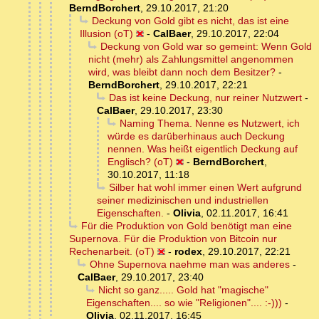
BerndBorchert
,
29.10.2017, 21:20
Deckung von Gold gibt es nicht, das ist eine
Illusion (oT)
-
CalBaer
,
29.10.2017, 22:04
Deckung von Gold war so gemeint: Wenn Gold
nicht (mehr) als Zahlungsmittel angenommen
wird, was bleibt dann noch dem Besitzer?
-
BerndBorchert
,
29.10.2017, 22:21
Das ist keine Deckung, nur reiner Nutzwert
-
CalBaer
,
29.10.2017, 23:30
Naming Thema. Nenne es Nutzwert, ich
würde es darüberhinaus auch Deckung
nennen. Was heißt eigentlich Deckung auf
Englisch? (oT)
-
BerndBorchert
,
30.10.2017, 11:18
Silber hat wohl immer einen Wert aufgrund
seiner medizinischen und industriellen
Eigenschaften.
-
Olivia
,
02.11.2017, 16:41
Für die Produktion von Gold benötigt man eine
Supernova. Für die Produktion von Bitcoin nur
Rechenarbeit. (oT)
-
rodex
,
29.10.2017, 22:21
Ohne Supernova naehme man was anderes
-
CalBaer
,
29.10.2017, 23:40
Nicht so ganz..... Gold hat "magische"
Eigenschaften.... so wie "Religionen".... :-)))
-
Olivia
,
02.11.2017, 16:45