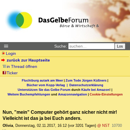
Suche:
Los
Login
zurück zur Hauptseite
in Thread öffnen
Ticker
Fluchtburg autark am Meer
|
Zum Tode Jürgen Küßners
|
Bücher vom Kopp-Verlag |
Datenschutzerklärung
Unterstützen Sie das Gelbe Forum
durch
Käufe bei Amazon
! |
Weitere Buchempfehlungen
und
Amazonnavigation
|
Cookie-Einstellungen
Nun, "mein" Computer gehört ganz sicher nicht mir!
Vielleicht ist das ja bei Euch anders.
Olivia
,
Donnerstag, 02.11.2017, 16:12
(vor 3201 Tagen)
@ NST
10700