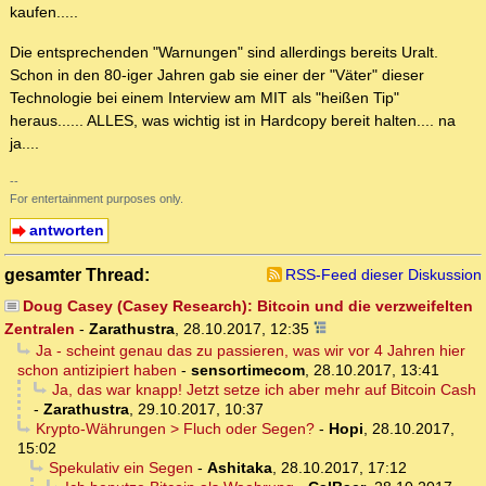
kaufen.....
Die entsprechenden "Warnungen" sind allerdings bereits Uralt.
Schon in den 80-iger Jahren gab sie einer der "Väter" dieser
Technologie bei einem Interview am MIT als "heißen Tip"
heraus...... ALLES, was wichtig ist in Hardcopy bereit halten.... na
ja....
--
For entertainment purposes only.
antworten
gesamter Thread:
RSS-Feed dieser Diskussion
Doug Casey (Casey Research): Bitcoin und die verzweifelten
Zentralen
-
Zarathustra
,
28.10.2017, 12:35
Ja - scheint genau das zu passieren, was wir vor 4 Jahren hier
schon antizipiert haben
-
sensortimecom
,
28.10.2017, 13:41
Ja, das war knapp! Jetzt setze ich aber mehr auf Bitcoin Cash
-
Zarathustra
,
29.10.2017, 10:37
Krypto-Währungen > Fluch oder Segen?
-
Hopi
,
28.10.2017,
15:02
Spekulativ ein Segen
-
Ashitaka
,
28.10.2017, 17:12