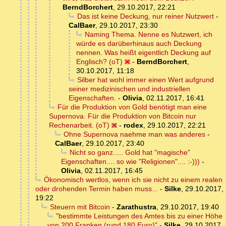
BerndBorchert
,
29.10.2017, 22:21
Das ist keine Deckung, nur reiner Nutzwert
-
CalBaer
,
29.10.2017, 23:30
Naming Thema. Nenne es Nutzwert, ich
würde es darüberhinaus auch Deckung
nennen. Was heißt eigentlich Deckung auf
Englisch? (oT)
-
BerndBorchert
,
30.10.2017, 11:18
Silber hat wohl immer einen Wert aufgrund
seiner medizinischen und industriellen
Eigenschaften.
-
Olivia
,
02.11.2017, 16:41
Für die Produktion von Gold benötigt man eine
Supernova. Für die Produktion von Bitcoin nur
Rechenarbeit. (oT)
-
rodex
,
29.10.2017, 22:21
Ohne Supernova naehme man was anderes
-
CalBaer
,
29.10.2017, 23:40
Nicht so ganz..... Gold hat "magische"
Eigenschaften.... so wie "Religionen".... :-)))
-
Olivia
,
02.11.2017, 16:45
Ökonomisch wertlos, wenn ich sie nicht zu einem realen
oder drohenden Termin haben muss...
-
Silke
,
29.10.2017,
19:22
Steuern mit Bitcoin
-
Zarathustra
,
29.10.2017, 19:40
"bestimmte Leistungen des Amtes bis zu einer Höhe
von 200 Franken (rund 180 Euro)"
-
Silke
,
29.10.2017,