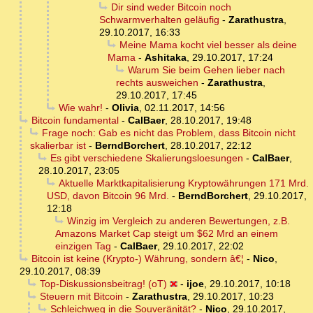
Dir sind weder Bitcoin noch
Schwarmverhalten geläufig
-
Zarathustra
,
29.10.2017, 16:33
Meine Mama kocht viel besser als deine
Mama
-
Ashitaka
,
29.10.2017, 17:24
Warum Sie beim Gehen lieber nach
rechts ausweichen
-
Zarathustra
,
29.10.2017, 17:45
Wie wahr!
-
Olivia
,
02.11.2017, 14:56
Bitcoin fundamental
-
CalBaer
,
28.10.2017, 19:48
Frage noch: Gab es nicht das Problem, dass Bitcoin nicht
skalierbar ist
-
BerndBorchert
,
28.10.2017, 22:12
Es gibt verschiedene Skalierungsloesungen
-
CalBaer
,
28.10.2017, 23:05
Aktuelle Marktkapitalisierung Kryptowährungen 171 Mrd.
USD, davon Bitcoin 96 Mrd.
-
BerndBorchert
,
29.10.2017,
12:18
Winzig im Vergleich zu anderen Bewertungen, z.B.
Amazons Market Cap steigt um $62 Mrd an einem
einzigen Tag
-
CalBaer
,
29.10.2017, 22:02
Bitcoin ist keine (Krypto-) Währung, sondern â€¦
-
Nico
,
29.10.2017, 08:39
Top-Diskussionsbeitrag! (oT)
-
ijoe
,
29.10.2017, 10:18
Steuern mit Bitcoin
-
Zarathustra
,
29.10.2017, 10:23
Schleichweg in die Souveränität?
-
Nico
,
29.10.2017,