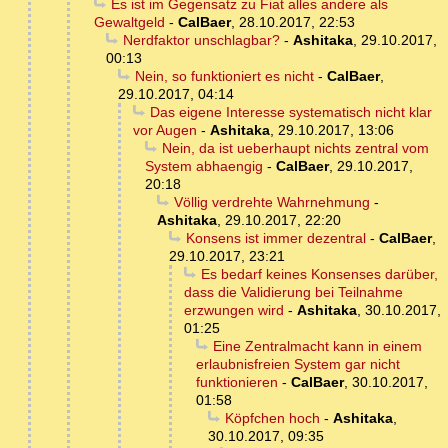
Es ist im Gegensatz zu Fiat alles andere als
Gewaltgeld
-
CalBaer
,
28.10.2017, 22:53
Nerdfaktor unschlagbar?
-
Ashitaka
,
29.10.2017,
00:13
Nein, so funktioniert es nicht
-
CalBaer
,
29.10.2017, 04:14
Das eigene Interesse systematisch nicht klar
vor Augen
-
Ashitaka
,
29.10.2017, 13:06
Nein, da ist ueberhaupt nichts zentral vom
System abhaengig
-
CalBaer
,
29.10.2017,
20:18
Völlig verdrehte Wahrnehmung
-
Ashitaka
,
29.10.2017, 22:20
Konsens ist immer dezentral
-
CalBaer
,
29.10.2017, 23:21
Es bedarf keines Konsenses darüber,
dass die Validierung bei Teilnahme
erzwungen wird
-
Ashitaka
,
30.10.2017,
01:25
Eine Zentralmacht kann in einem
erlaubnisfreien System gar nicht
funktionieren
-
CalBaer
,
30.10.2017,
01:58
Köpfchen hoch
-
Ashitaka
,
30.10.2017, 09:35