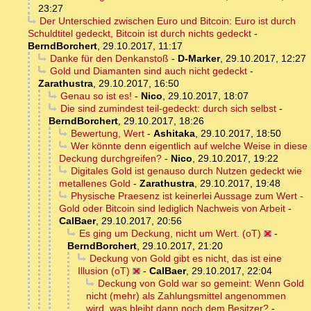
23:27
Der Unterschied zwischen Euro und Bitcoin: Euro ist durch
Schuldtitel gedeckt, Bitcoin ist durch nichts gedeckt
-
BerndBorchert
,
29.10.2017, 11:17
Danke für den Denkanstoß
-
D-Marker
,
29.10.2017, 12:27
Gold und Diamanten sind auch nicht gedeckt
-
Zarathustra
,
29.10.2017, 16:50
Genau so ist es!
-
Nico
,
29.10.2017, 18:07
Die sind zumindest teil-gedeckt: durch sich selbst
-
BerndBorchert
,
29.10.2017, 18:26
Bewertung, Wert
-
Ashitaka
,
29.10.2017, 18:50
Wer könnte denn eigentlich auf welche Weise in diese
Deckung durchgreifen?
-
Nico
,
29.10.2017, 19:22
Digitales Gold ist genauso durch Nutzen gedeckt wie
metallenes Gold
-
Zarathustra
,
29.10.2017, 19:48
Physische Praesenz ist keinerlei Aussage zum Wert -
Gold oder Bitcoin sind lediglich Nachweis von Arbeit
-
CalBaer
,
29.10.2017, 20:56
Es ging um Deckung, nicht um Wert. (oT)
-
BerndBorchert
,
29.10.2017, 21:20
Deckung von Gold gibt es nicht, das ist eine
Illusion (oT)
-
CalBaer
,
29.10.2017, 22:04
Deckung von Gold war so gemeint: Wenn Gold
nicht (mehr) als Zahlungsmittel angenommen
wird, was bleibt dann noch dem Besitzer?
-