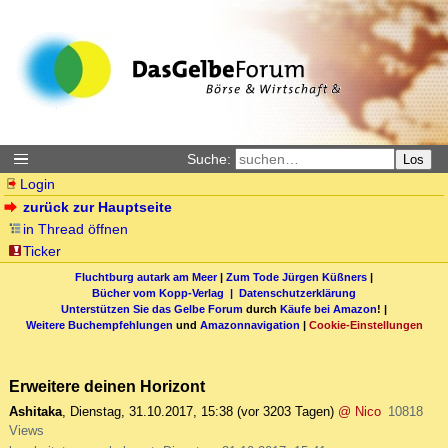
Suche:
Los
Login
zurück zur Hauptseite
in Thread öffnen
Ticker
Fluchtburg autark am Meer
|
Zum Tode Jürgen Küßners
|
Bücher vom Kopp-Verlag |
Datenschutzerklärung
Unterstützen Sie das Gelbe Forum
durch
Käufe bei Amazon
! |
Weitere Buchempfehlungen
und
Amazonnavigation
|
Cookie-Einstellungen
Erweitere deinen Horizont
Ashitaka
,
Dienstag, 31.10.2017, 15:38
(vor 3203 Tagen)
@ Nico
10818
Views