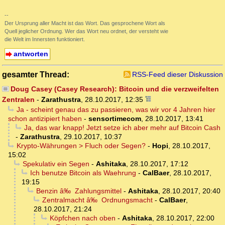
--
Der Ursprung aller Macht ist das Wort. Das gesprochene Wort als
Quell jeglicher Ordnung. Wer das Wort neu ordnet, der versteht wie
die Welt im Innersten funktioniert.
antworten
gesamter Thread:
RSS-Feed dieser Diskussion
Doug Casey (Casey Research): Bitcoin und die verzweifelten
Zentralen
-
Zarathustra
,
28.10.2017, 12:35
Ja - scheint genau das zu passieren, was wir vor 4 Jahren hier
schon antizipiert haben
-
sensortimecom
,
28.10.2017, 13:41
Ja, das war knapp! Jetzt setze ich aber mehr auf Bitcoin Cash
-
Zarathustra
,
29.10.2017, 10:37
Krypto-Währungen > Fluch oder Segen?
-
Hopi
,
28.10.2017,
15:02
Spekulativ ein Segen
-
Ashitaka
,
28.10.2017, 17:12
Ich benutze Bitcoin als Waehrung
-
CalBaer
,
28.10.2017,
19:15
Benzin â‰ Zahlungsmittel
-
Ashitaka
,
28.10.2017, 20:40
Zentralmacht â‰ Ordnungsmacht
-
CalBaer
,
28.10.2017, 21:24
Köpfchen nach oben
-
Ashitaka
,
28.10.2017, 22:00