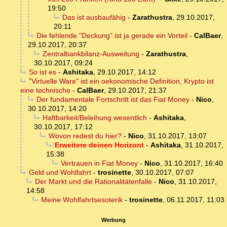
19:50
Das ist ausbaufähig
-
Zarathustra
,
29.10.2017,
20:11
Die fehlende "Deckung" ist ja gerade ein Vorteil
-
CalBaer
,
29.10.2017, 20:37
Zentralbankbilanz-Ausweitung
-
Zarathustra
,
30.10.2017, 09:24
So ist es
-
Ashitaka
,
29.10.2017, 14:12
"Virtuelle Ware" ist ein oekonomische Definition, Krypto ist
eine technische
-
CalBaer
,
29.10.2017, 21:37
Der fundamentale Fortschritt ist das Fiat Money
-
Nico
,
30.10.2017, 14:20
Haftbarkeit/Beleihung wesentlich
-
Ashitaka
,
30.10.2017, 17:12
Wovon redest du hier?
-
Nico
,
31.10.2017, 13:07
Erweitere deinen Horizont
-
Ashitaka
,
31.10.2017,
15:38
Vertrauen in Fiat Money
-
Nico
,
31.10.2017, 16:40
Geld und Wohlfahrt
-
trosinette
,
30.10.2017, 07:07
Der Markt und die Rationalitätenfalle
-
Nico
,
31.10.2017,
14:58
Meine Wohlfahrtsesoterik
-
trosinette
,
06.11.2017, 11:03
Werbung