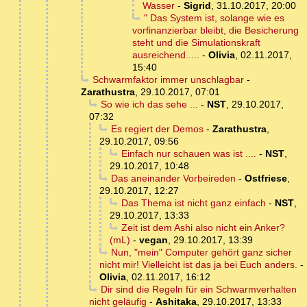
Wasser
-
Sigrid
,
31.10.2017, 20:00
" Das System ist, solange wie es
vorfinanzierbar bleibt, die Besicherung
steht und die Simulationskraft
ausreichend.....
-
Olivia
,
02.11.2017,
15:40
Schwarmfaktor immer unschlagbar
-
Zarathustra
,
29.10.2017, 07:01
So wie ich das sehe ...
-
NST
,
29.10.2017,
07:32
Es regiert der Demos
-
Zarathustra
,
29.10.2017, 09:56
Einfach nur schauen was ist ....
-
NST
,
29.10.2017, 10:48
Das aneinander Vorbeireden
-
Ostfriese
,
29.10.2017, 12:27
Das Thema ist nicht ganz einfach
-
NST
,
29.10.2017, 13:33
Zeit ist dem Ashi also nicht ein Anker?
(mL)
-
vegan
,
29.10.2017, 13:39
Nun, "mein" Computer gehört ganz sicher
nicht mir! Vielleicht ist das ja bei Euch anders.
-
Olivia
,
02.11.2017, 16:12
Dir sind die Regeln für ein Schwarmverhalten
nicht geläufig
-
Ashitaka
,
29.10.2017, 13:33