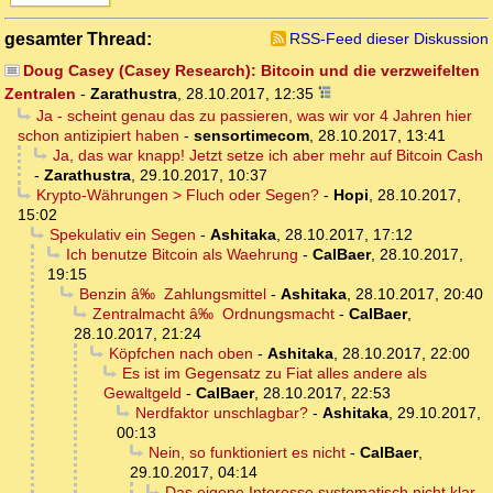
gesamter Thread:
RSS-Feed dieser Diskussion
Doug Casey (Casey Research): Bitcoin und die verzweifelten
Zentralen
-
Zarathustra
,
28.10.2017, 12:35
Ja - scheint genau das zu passieren, was wir vor 4 Jahren hier
schon antizipiert haben
-
sensortimecom
,
28.10.2017, 13:41
Ja, das war knapp! Jetzt setze ich aber mehr auf Bitcoin Cash
-
Zarathustra
,
29.10.2017, 10:37
Krypto-Währungen > Fluch oder Segen?
-
Hopi
,
28.10.2017,
15:02
Spekulativ ein Segen
-
Ashitaka
,
28.10.2017, 17:12
Ich benutze Bitcoin als Waehrung
-
CalBaer
,
28.10.2017,
19:15
Benzin â‰ Zahlungsmittel
-
Ashitaka
,
28.10.2017, 20:40
Zentralmacht â‰ Ordnungsmacht
-
CalBaer
,
28.10.2017, 21:24
Köpfchen nach oben
-
Ashitaka
,
28.10.2017, 22:00
Es ist im Gegensatz zu Fiat alles andere als
Gewaltgeld
-
CalBaer
,
28.10.2017, 22:53
Nerdfaktor unschlagbar?
-
Ashitaka
,
29.10.2017,
00:13
Nein, so funktioniert es nicht
-
CalBaer
,
29.10.2017, 04:14
Das eigene Interesse systematisch nicht klar