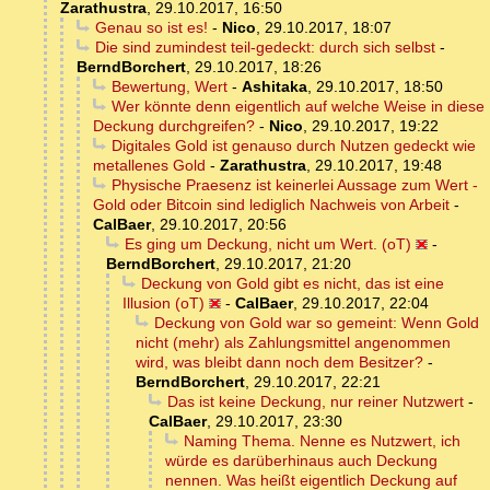
Zarathustra
,
29.10.2017, 16:50
Genau so ist es!
-
Nico
,
29.10.2017, 18:07
Die sind zumindest teil-gedeckt: durch sich selbst
-
BerndBorchert
,
29.10.2017, 18:26
Bewertung, Wert
-
Ashitaka
,
29.10.2017, 18:50
Wer könnte denn eigentlich auf welche Weise in diese
Deckung durchgreifen?
-
Nico
,
29.10.2017, 19:22
Digitales Gold ist genauso durch Nutzen gedeckt wie
metallenes Gold
-
Zarathustra
,
29.10.2017, 19:48
Physische Praesenz ist keinerlei Aussage zum Wert -
Gold oder Bitcoin sind lediglich Nachweis von Arbeit
-
CalBaer
,
29.10.2017, 20:56
Es ging um Deckung, nicht um Wert. (oT)
-
BerndBorchert
,
29.10.2017, 21:20
Deckung von Gold gibt es nicht, das ist eine
Illusion (oT)
-
CalBaer
,
29.10.2017, 22:04
Deckung von Gold war so gemeint: Wenn Gold
nicht (mehr) als Zahlungsmittel angenommen
wird, was bleibt dann noch dem Besitzer?
-
BerndBorchert
,
29.10.2017, 22:21
Das ist keine Deckung, nur reiner Nutzwert
-
CalBaer
,
29.10.2017, 23:30
Naming Thema. Nenne es Nutzwert, ich
würde es darüberhinaus auch Deckung
nennen. Was heißt eigentlich Deckung auf