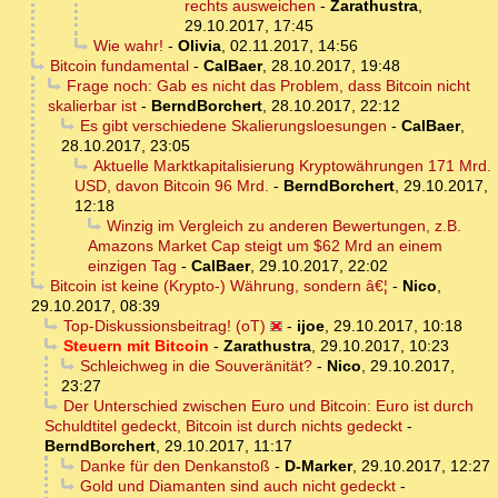
rechts ausweichen
-
Zarathustra
,
29.10.2017, 17:45
Wie wahr!
-
Olivia
,
02.11.2017, 14:56
Bitcoin fundamental
-
CalBaer
,
28.10.2017, 19:48
Frage noch: Gab es nicht das Problem, dass Bitcoin nicht
skalierbar ist
-
BerndBorchert
,
28.10.2017, 22:12
Es gibt verschiedene Skalierungsloesungen
-
CalBaer
,
28.10.2017, 23:05
Aktuelle Marktkapitalisierung Kryptowährungen 171 Mrd.
USD, davon Bitcoin 96 Mrd.
-
BerndBorchert
,
29.10.2017,
12:18
Winzig im Vergleich zu anderen Bewertungen, z.B.
Amazons Market Cap steigt um $62 Mrd an einem
einzigen Tag
-
CalBaer
,
29.10.2017, 22:02
Bitcoin ist keine (Krypto-) Währung, sondern â€¦
-
Nico
,
29.10.2017, 08:39
Top-Diskussionsbeitrag! (oT)
-
ijoe
,
29.10.2017, 10:18
Steuern mit Bitcoin
-
Zarathustra
,
29.10.2017, 10:23
Schleichweg in die Souveränität?
-
Nico
,
29.10.2017,
23:27
Der Unterschied zwischen Euro und Bitcoin: Euro ist durch
Schuldtitel gedeckt, Bitcoin ist durch nichts gedeckt
-
BerndBorchert
,
29.10.2017, 11:17
Danke für den Denkanstoß
-
D-Marker
,
29.10.2017, 12:27
Gold und Diamanten sind auch nicht gedeckt
-