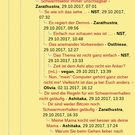
Schwarmfaktor immer unschlagbar
-
Zarathustra
,
29.10.2017, 07:01
So wie ich das sehe ...
-
NST
,
29.10.2017,
07:32
Es regiert der Demos
-
Zarathustra
,
29.10.2017, 09:56
Einfach nur schauen was ist ....
-
NST
,
29.10.2017, 10:48
Das aneinander Vorbeireden
-
Ostfriese
,
29.10.2017, 12:27
Das Thema ist nicht ganz einfach
-
NST
,
29.10.2017, 13:33
Zeit ist dem Ashi also nicht ein Anker?
(mL)
-
vegan
,
29.10.2017, 13:39
Nun, "mein" Computer gehört ganz sicher
nicht mir! Vielleicht ist das ja bei Euch anders.
-
Olivia
,
02.11.2017, 16:12
Dir sind die Regeln für ein Schwarmverhalten
nicht geläufig
-
Ashitaka
,
29.10.2017, 13:33
Dir sind weder Bitcoin noch
Schwarmverhalten geläufig
-
Zarathustra
,
29.10.2017, 16:33
Meine Mama kocht viel besser als deine
Mama
-
Ashitaka
,
29.10.2017, 17:24
Warum Sie beim Gehen lieber nach