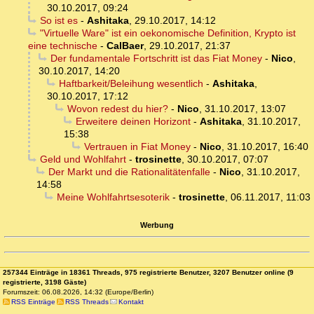
30.10.2017, 09:24
So ist es
-
Ashitaka
,
29.10.2017, 14:12
"Virtuelle Ware" ist ein oekonomische Definition, Krypto ist
eine technische
-
CalBaer
,
29.10.2017, 21:37
Der fundamentale Fortschritt ist das Fiat Money
-
Nico
,
30.10.2017, 14:20
Haftbarkeit/Beleihung wesentlich
-
Ashitaka
,
30.10.2017, 17:12
Wovon redest du hier?
-
Nico
,
31.10.2017, 13:07
Erweitere deinen Horizont
-
Ashitaka
,
31.10.2017,
15:38
Vertrauen in Fiat Money
-
Nico
,
31.10.2017, 16:40
Geld und Wohlfahrt
-
trosinette
,
30.10.2017, 07:07
Der Markt und die Rationalitätenfalle
-
Nico
,
31.10.2017,
14:58
Meine Wohlfahrtsesoterik
-
trosinette
,
06.11.2017, 11:03
Werbung
257344 Einträge in 18361 Threads, 975 registrierte Benutzer, 3207 Benutzer online (9
registrierte, 3198 Gäste)
Forumszeit: 06.08.2026, 14:32 (Europe/Berlin)
RSS Einträge
RSS Threads
Kontakt