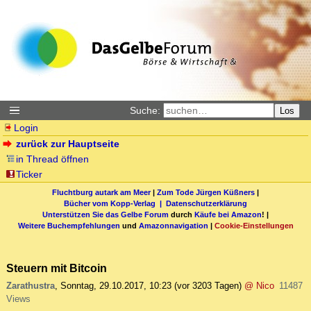
Suche:
Los
Login
zurück zur Hauptseite
in Thread öffnen
Ticker
Fluchtburg autark am Meer
|
Zum Tode Jürgen Küßners
|
Bücher vom Kopp-Verlag |
Datenschutzerklärung
Unterstützen Sie das Gelbe Forum
durch
Käufe bei Amazon
! |
Weitere Buchempfehlungen
und
Amazonnavigation
|
Cookie-Einstellungen
Steuern mit Bitcoin
Zarathustra
,
Sonntag, 29.10.2017, 10:23
(vor 3203 Tagen)
@ Nico
11487
Views