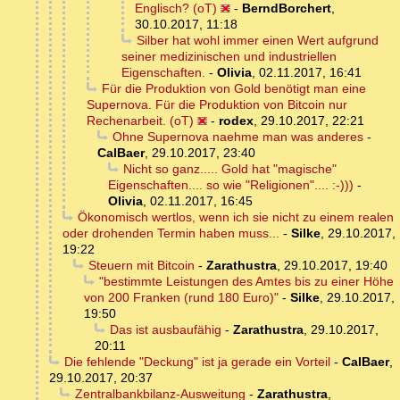
Englisch? (oT)
-
BerndBorchert
,
30.10.2017, 11:18
Silber hat wohl immer einen Wert aufgrund
seiner medizinischen und industriellen
Eigenschaften.
-
Olivia
,
02.11.2017, 16:41
Für die Produktion von Gold benötigt man eine
Supernova. Für die Produktion von Bitcoin nur
Rechenarbeit. (oT)
-
rodex
,
29.10.2017, 22:21
Ohne Supernova naehme man was anderes
-
CalBaer
,
29.10.2017, 23:40
Nicht so ganz..... Gold hat "magische"
Eigenschaften.... so wie "Religionen".... :-)))
-
Olivia
,
02.11.2017, 16:45
Ökonomisch wertlos, wenn ich sie nicht zu einem realen
oder drohenden Termin haben muss...
-
Silke
,
29.10.2017,
19:22
Steuern mit Bitcoin
-
Zarathustra
,
29.10.2017, 19:40
"bestimmte Leistungen des Amtes bis zu einer Höhe
von 200 Franken (rund 180 Euro)"
-
Silke
,
29.10.2017,
19:50
Das ist ausbaufähig
-
Zarathustra
,
29.10.2017,
20:11
Die fehlende "Deckung" ist ja gerade ein Vorteil
-
CalBaer
,
29.10.2017, 20:37
Zentralbankbilanz-Ausweitung
-
Zarathustra
,