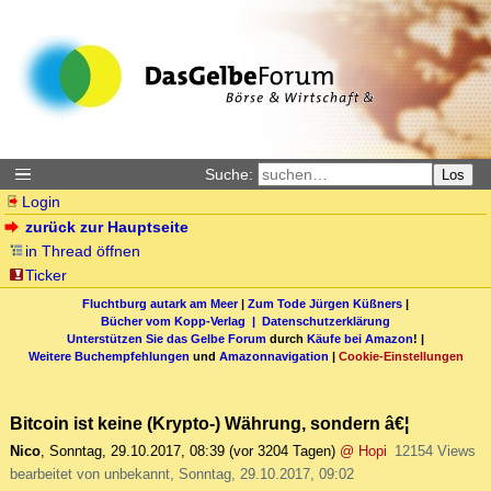
Suche:
Los
Login
zurück zur Hauptseite
in Thread öffnen
Ticker
Fluchtburg autark am Meer
|
Zum Tode Jürgen Küßners
|
Bücher vom Kopp-Verlag |
Datenschutzerklärung
Unterstützen Sie das Gelbe Forum
durch
Käufe bei Amazon
! |
Weitere Buchempfehlungen
und
Amazonnavigation
|
Cookie-Einstellungen
Bitcoin ist keine (Krypto-) Währung, sondern â€¦
Nico
,
Sonntag, 29.10.2017, 08:39
(vor 3204 Tagen)
@ Hopi
12154 Views
bearbeitet von unbekannt, Sonntag, 29.10.2017, 09:02