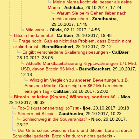
Meine Mama kocht viel besser als deine
Mama
-
Ashitaka
,
29.10.2017, 17:24
Warum Sie beim Gehen lieber nach
rechts ausweichen
-
Zarathustra
,
29.10.2017, 17:45
Wie wahr!
-
Olivia
,
02.11.2017, 14:56
Bitcoin fundamental
-
CalBaer
,
28.10.2017, 19:48
Frage noch: Gab es nicht das Problem, dass Bitcoin nicht
skalierbar ist
-
BerndBorchert
,
28.10.2017, 22:12
Es gibt verschiedene Skalierungsloesungen
-
CalBaer
,
28.10.2017, 23:05
Aktuelle Marktkapitalisierung Kryptowährungen 171 Mrd.
USD, davon Bitcoin 96 Mrd.
-
BerndBorchert
,
29.10.2017,
12:18
Winzig im Vergleich zu anderen Bewertungen, z.B.
Amazons Market Cap steigt um $62 Mrd an einem
einzigen Tag
-
CalBaer
,
29.10.2017, 22:02
Bitcoin ist keine (Krypto-) Währung, sondern â€¦
-
Nico
,
29.10.2017, 08:39
Top-Diskussionsbeitrag! (oT)
-
ijoe
,
29.10.2017, 10:18
Steuern mit Bitcoin
-
Zarathustra
,
29.10.2017, 10:23
Schleichweg in die Souveränität?
-
Nico
,
29.10.2017,
23:27
Der Unterschied zwischen Euro und Bitcoin: Euro ist durch
Schuldtitel gedeckt, Bitcoin ist durch nichts gedeckt
-