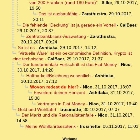
von 200 Franken (rund 180 Euro)"
-
Silke
,
29.10.2017,
19:50
Das ist ausbaufähig
-
Zarathustra
,
29.10.2017,
20:11
Die fehlende "Deckung" ist ja gerade ein Vorteil
-
CalBaer
,
29.10.2017, 20:37
Zentralbankbilanz-Ausweitung
-
Zarathustra
,
30.10.2017, 09:24
So ist es
-
Ashitaka
,
29.10.2017, 14:12
"Virtuelle Ware" ist ein oekonomische Definition, Krypto ist
eine technische
-
CalBaer
,
29.10.2017, 21:37
Der fundamentale Fortschritt ist das Fiat Money
-
Nico
,
30.10.2017, 14:20
Haftbarkeit/Beleihung wesentlich
-
Ashitaka
,
30.10.2017, 17:12
Wovon redest du hier?
-
Nico
,
31.10.2017, 13:07
Erweitere deinen Horizont
-
Ashitaka
,
31.10.2017,
15:38
Vertrauen in Fiat Money
-
Nico
,
31.10.2017, 16:40
Geld und Wohlfahrt
-
trosinette
,
30.10.2017, 07:07
Der Markt und die Rationalitätenfalle
-
Nico
,
31.10.2017,
14:58
Meine Wohlfahrtsesoterik
-
trosinette
,
06.11.2017, 11:03
Werbung