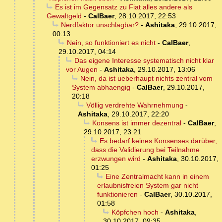
Es ist im Gegensatz zu Fiat alles andere als
Gewaltgeld
-
CalBaer
,
28.10.2017, 22:53
Nerdfaktor unschlagbar?
-
Ashitaka
,
29.10.2017,
00:13
Nein, so funktioniert es nicht
-
CalBaer
,
29.10.2017, 04:14
Das eigene Interesse systematisch nicht klar
vor Augen
-
Ashitaka
,
29.10.2017, 13:06
Nein, da ist ueberhaupt nichts zentral vom
System abhaengig
-
CalBaer
,
29.10.2017,
20:18
Völlig verdrehte Wahrnehmung
-
Ashitaka
,
29.10.2017, 22:20
Konsens ist immer dezentral
-
CalBaer
,
29.10.2017, 23:21
Es bedarf keines Konsenses darüber,
dass die Validierung bei Teilnahme
erzwungen wird
-
Ashitaka
,
30.10.2017,
01:25
Eine Zentralmacht kann in einem
erlaubnisfreien System gar nicht
funktionieren
-
CalBaer
,
30.10.2017,
01:58
Köpfchen hoch
-
Ashitaka
,
30.10.2017, 09:35