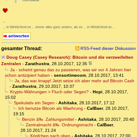
--
... in Wirklichkeit ist ... immer alles ganz anders, als es ... in Wirklichkeit ist ...
antworten
gesamter Thread:
RSS-Feed dieser Diskussion
Doug Casey (Casey Research): Bitcoin und die verzweifelten
Zentralen
-
Zarathustra
,
28.10.2017, 12:35
Ja - scheint genau das zu passieren, was wir vor 4 Jahren hier
schon antizipiert haben
-
sensortimecom
,
28.10.2017, 13:41
Ja, das war knapp! Jetzt setze ich aber mehr auf Bitcoin Cash
-
Zarathustra
,
29.10.2017, 10:37
Krypto-Währungen > Fluch oder Segen?
-
Hopi
,
28.10.2017,
15:02
Spekulativ ein Segen
-
Ashitaka
,
28.10.2017, 17:12
Ich benutze Bitcoin als Waehrung
-
CalBaer
,
28.10.2017,
19:15
Benzin â‰ Zahlungsmittel
-
Ashitaka
,
28.10.2017, 20:40
Zentralmacht â‰ Ordnungsmacht
-
CalBaer
,
28.10.2017, 21:24
Köpfchen nach oben
-
Ashitaka
,
28.10.2017, 22:00