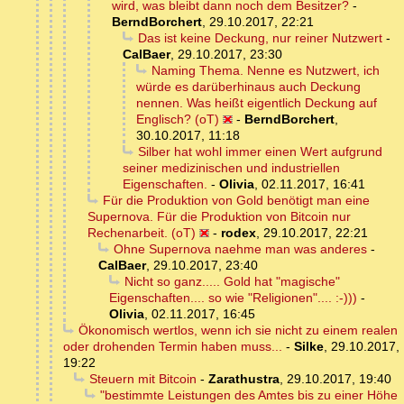
wird, was bleibt dann noch dem Besitzer?
-
BerndBorchert
,
29.10.2017, 22:21
Das ist keine Deckung, nur reiner Nutzwert
-
CalBaer
,
29.10.2017, 23:30
Naming Thema. Nenne es Nutzwert, ich
würde es darüberhinaus auch Deckung
nennen. Was heißt eigentlich Deckung auf
Englisch? (oT)
-
BerndBorchert
,
30.10.2017, 11:18
Silber hat wohl immer einen Wert aufgrund
seiner medizinischen und industriellen
Eigenschaften.
-
Olivia
,
02.11.2017, 16:41
Für die Produktion von Gold benötigt man eine
Supernova. Für die Produktion von Bitcoin nur
Rechenarbeit. (oT)
-
rodex
,
29.10.2017, 22:21
Ohne Supernova naehme man was anderes
-
CalBaer
,
29.10.2017, 23:40
Nicht so ganz..... Gold hat "magische"
Eigenschaften.... so wie "Religionen".... :-)))
-
Olivia
,
02.11.2017, 16:45
Ökonomisch wertlos, wenn ich sie nicht zu einem realen
oder drohenden Termin haben muss...
-
Silke
,
29.10.2017,
19:22
Steuern mit Bitcoin
-
Zarathustra
,
29.10.2017, 19:40
"bestimmte Leistungen des Amtes bis zu einer Höhe