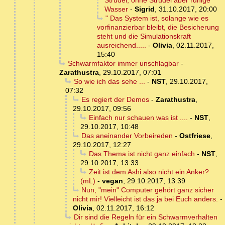
Strudel, ohne Strudel aber ruhige
Wasser
-
Sigrid
,
31.10.2017, 20:00
" Das System ist, solange wie es
vorfinanzierbar bleibt, die Besicherung
steht und die Simulationskraft
ausreichend.....
-
Olivia
,
02.11.2017,
15:40
Schwarmfaktor immer unschlagbar
-
Zarathustra
,
29.10.2017, 07:01
So wie ich das sehe ...
-
NST
,
29.10.2017,
07:32
Es regiert der Demos
-
Zarathustra
,
29.10.2017, 09:56
Einfach nur schauen was ist ....
-
NST
,
29.10.2017, 10:48
Das aneinander Vorbeireden
-
Ostfriese
,
29.10.2017, 12:27
Das Thema ist nicht ganz einfach
-
NST
,
29.10.2017, 13:33
Zeit ist dem Ashi also nicht ein Anker?
(mL)
-
vegan
,
29.10.2017, 13:39
Nun, "mein" Computer gehört ganz sicher
nicht mir! Vielleicht ist das ja bei Euch anders.
-
Olivia
,
02.11.2017, 16:12
Dir sind die Regeln für ein Schwarmverhalten