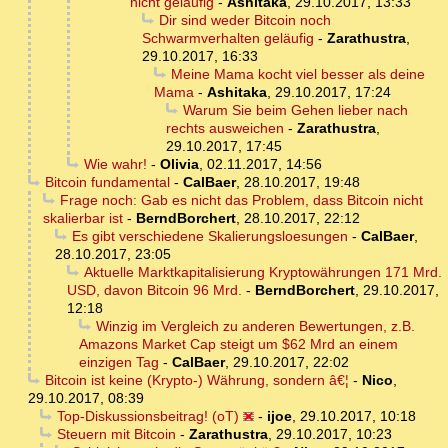
nicht geläufig
-
Ashitaka
,
29.10.2017, 13:33
Dir sind weder Bitcoin noch
Schwarmverhalten geläufig
-
Zarathustra
,
29.10.2017, 16:33
Meine Mama kocht viel besser als deine
Mama
-
Ashitaka
,
29.10.2017, 17:24
Warum Sie beim Gehen lieber nach
rechts ausweichen
-
Zarathustra
,
29.10.2017, 17:45
Wie wahr!
-
Olivia
,
02.11.2017, 14:56
Bitcoin fundamental
-
CalBaer
,
28.10.2017, 19:48
Frage noch: Gab es nicht das Problem, dass Bitcoin nicht
skalierbar ist
-
BerndBorchert
,
28.10.2017, 22:12
Es gibt verschiedene Skalierungsloesungen
-
CalBaer
,
28.10.2017, 23:05
Aktuelle Marktkapitalisierung Kryptowährungen 171 Mrd.
USD, davon Bitcoin 96 Mrd.
-
BerndBorchert
,
29.10.2017,
12:18
Winzig im Vergleich zu anderen Bewertungen, z.B.
Amazons Market Cap steigt um $62 Mrd an einem
einzigen Tag
-
CalBaer
,
29.10.2017, 22:02
Bitcoin ist keine (Krypto-) Währung, sondern â€¦
-
Nico
,
29.10.2017, 08:39
Top-Diskussionsbeitrag! (oT)
-
ijoe
,
29.10.2017, 10:18
Steuern mit Bitcoin
-
Zarathustra
,
29.10.2017, 10:23