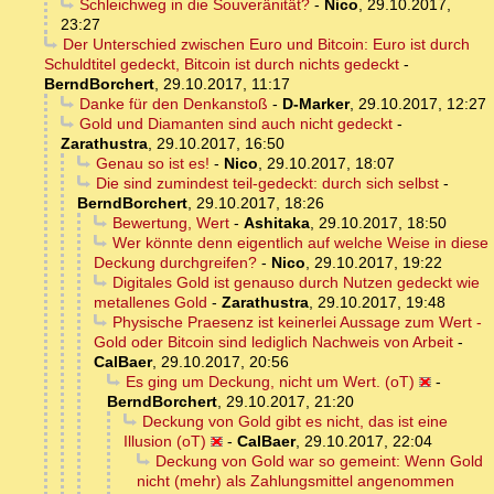
Schleichweg in die Souveränität?
-
Nico
,
29.10.2017,
23:27
Der Unterschied zwischen Euro und Bitcoin: Euro ist durch
Schuldtitel gedeckt, Bitcoin ist durch nichts gedeckt
-
BerndBorchert
,
29.10.2017, 11:17
Danke für den Denkanstoß
-
D-Marker
,
29.10.2017, 12:27
Gold und Diamanten sind auch nicht gedeckt
-
Zarathustra
,
29.10.2017, 16:50
Genau so ist es!
-
Nico
,
29.10.2017, 18:07
Die sind zumindest teil-gedeckt: durch sich selbst
-
BerndBorchert
,
29.10.2017, 18:26
Bewertung, Wert
-
Ashitaka
,
29.10.2017, 18:50
Wer könnte denn eigentlich auf welche Weise in diese
Deckung durchgreifen?
-
Nico
,
29.10.2017, 19:22
Digitales Gold ist genauso durch Nutzen gedeckt wie
metallenes Gold
-
Zarathustra
,
29.10.2017, 19:48
Physische Praesenz ist keinerlei Aussage zum Wert -
Gold oder Bitcoin sind lediglich Nachweis von Arbeit
-
CalBaer
,
29.10.2017, 20:56
Es ging um Deckung, nicht um Wert. (oT)
-
BerndBorchert
,
29.10.2017, 21:20
Deckung von Gold gibt es nicht, das ist eine
Illusion (oT)
-
CalBaer
,
29.10.2017, 22:04
Deckung von Gold war so gemeint: Wenn Gold
nicht (mehr) als Zahlungsmittel angenommen