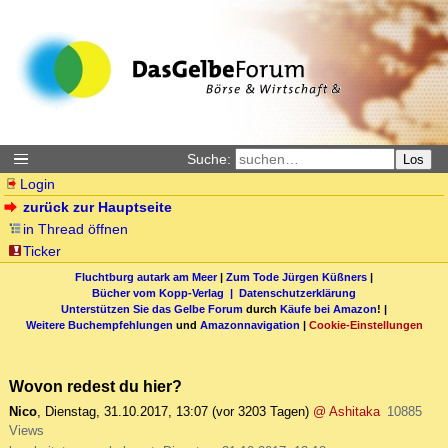
Suche:
Los
Login
zurück zur Hauptseite
in Thread öffnen
Ticker
Fluchtburg autark am Meer
|
Zum Tode Jürgen Küßners
|
Bücher vom Kopp-Verlag |
Datenschutzerklärung
Unterstützen Sie das Gelbe Forum
durch
Käufe bei Amazon
! |
Weitere Buchempfehlungen
und
Amazonnavigation
|
Cookie-Einstellungen
Wovon redest du hier?
Nico
,
Dienstag, 31.10.2017, 13:07
(vor 3203 Tagen)
@ Ashitaka
10885
Views