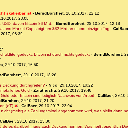
t skalierbar ist
-
BerndBorchert
,
28.10.2017, 22:12
.10.2017, 23:05
. USD, davon Bitcoin 96 Mrd.
-
BerndBorchert
,
29.10.2017, 12:18
mazons Market Cap steigt um $62 Mrd an einem einzigen Tag
-
CalBae
.2017, 08:39
27
huldtitel gedeckt, Bitcoin ist durch nichts gedeckt
-
BerndBorchert
,
2
7
ra
,
29.10.2017, 16:50
ndBorchert
,
29.10.2017, 18:26
se Deckung durchgreifen?
-
Nico
,
29.10.2017, 19:22
 metallenes Gold
-
Zarathustra
,
29.10.2017, 19:48
Gold oder Bitcoin sind lediglich Nachweis von Arbeit
-
CalBaer
,
29.10.
dBorchert
,
29.10.2017, 21:20
ion (oT)
-
CalBaer
,
29.10.2017, 22:04
nicht (mehr) als Zahlungsmittel angenommen wird, was bleibt dann n
CalBaer
,
29.10.2017, 23:30
rde es darüberhinaus auch Deckung nennen. Was heißt eigentlich Dec