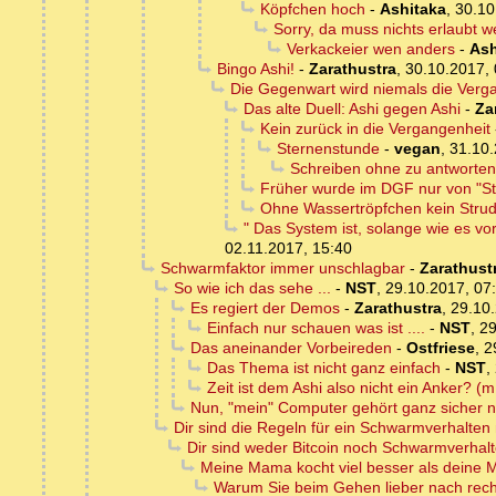
Köpfchen hoch
-
Ashitaka
,
30.10
Sorry, da muss nichts erlaubt 
Verkackeier wen anders
-
Ash
Bingo Ashi!
-
Zarathustra
,
30.10.2017, 
Die Gegenwart wird niemals die Verg
Das alte Duell: Ashi gegen Ashi
-
Za
Kein zurück in die Vergangenheit
Sternenstunde
-
vegan
,
31.10.
Schreiben ohne zu antworten
Früher wurde im DGF nur von "Sta
Ohne Wassertröpfchen kein Strud
" Das System ist, solange wie es vor
02.11.2017, 15:40
Schwarmfaktor immer unschlagbar
-
Zarathust
So wie ich das sehe ...
-
NST
,
29.10.2017, 07
Es regiert der Demos
-
Zarathustra
,
29.10.
Einfach nur schauen was ist ....
-
NST
,
29
Das aneinander Vorbeireden
-
Ostfriese
,
2
Das Thema ist nicht ganz einfach
-
NST
,
Zeit ist dem Ashi also nicht ein Anker? (m
Nun, "mein" Computer gehört ganz sicher nich
Dir sind die Regeln für ein Schwarmverhalten 
Dir sind weder Bitcoin noch Schwarmverhalt
Meine Mama kocht viel besser als deine
Warum Sie beim Gehen lieber nach rec