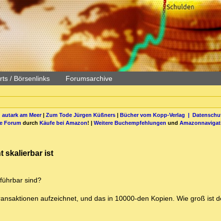
ts / Börsenlinks
Forumsarchive
 autark am Meer
|
Zum Tode Jürgen Küßners
|
Bücher vom Kopp-Verlag |
Datenschut
be Forum
durch
Käufe bei Amazon
! |
Weitere Buchempfehlungen
und
Amazonnavigat
 skalierbar ist
führbar sind?
e Transaktionen aufzeichnet, und das in 10000-den Kopien. Wie groß ist 