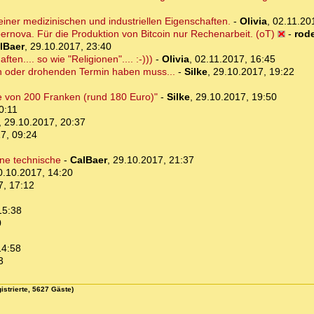
iner medizinischen und industriellen Eigenschaften.
-
Olivia
,
02.11.20
ernova. Für die Produktion von Bitcoin nur Rechenarbeit. (oT)
-
rod
lBaer
,
29.10.2017, 23:40
ten.... so wie "Religionen".... :-)))
-
Olivia
,
02.11.2017, 16:45
en oder drohenden Termin haben muss...
-
Silke
,
29.10.2017, 19:22
e von 200 Franken (rund 180 Euro)"
-
Silke
,
29.10.2017, 19:50
0:11
,
29.10.2017, 20:37
7, 09:24
eine technische
-
CalBaer
,
29.10.2017, 21:37
0.10.2017, 14:20
7, 17:12
15:38
0
14:58
3
istrierte, 5627 Gäste)