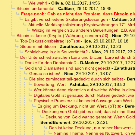
Wie wahr!
-
Olivia
,
02.11.2017, 14:56
Bitcoin fundamental
-
CalBaer
,
28.10.2017, 19:48
Frage noch: Gab es nicht das Problem, dass Bitcoin nich
Es gibt verschiedene Skalierungsloesungen
-
CalBaer
,
28
Aktuelle Marktkapitalisierung Kryptowährungen 171 Mrd
Winzig im Vergleich zu anderen Bewertungen, z.B. A
Bitcoin ist keine (Krypto-) Währung, sondern â€¦
-
Nico
,
29.10
Top-Diskussionsbeitrag! (oT)
-
ijoe
,
29.10.2017, 10:18
Steuern mit Bitcoin
-
Zarathustra
,
29.10.2017, 10:23
Schleichweg in die Souveränität?
-
Nico
,
29.10.2017, 23:
Der Unterschied zwischen Euro und Bitcoin: Euro ist durch Sc
Danke für den Denkanstoß
-
D-Marker
,
29.10.2017, 12:2
Gold und Diamanten sind auch nicht gedeckt
-
Zarathust
Genau so ist es!
-
Nico
,
29.10.2017, 18:07
Die sind zumindest teil-gedeckt: durch sich selbst
-
Ber
Bewertung, Wert
-
Ashitaka
,
29.10.2017, 18:50
Wer könnte denn eigentlich auf welche Weise in die
Digitales Gold ist genauso durch Nutzen gedeckt wie
Physische Praesenz ist keinerlei Aussage zum Wert - 
Es ging um Deckung, nicht um Wert. (oT)
-
Bern
Deckung von Gold gibt es nicht, das ist eine Illus
Deckung von Gold war so gemeint: Wenn Gold 
BerndBorchert
,
29.10.2017, 22:21
Das ist keine Deckung, nur reiner Nutzwert
-
Naming Thema. Nenne es Nutzwert, ich wü