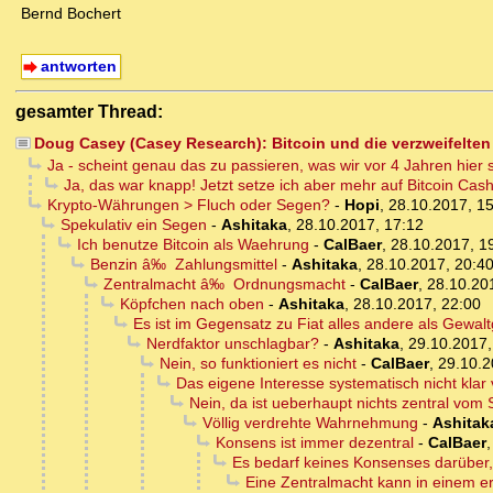
Bernd Bochert
antworten
gesamter Thread:
Doug Casey (Casey Research): Bitcoin und die verzweifelten
Ja - scheint genau das zu passieren, was wir vor 4 Jahren hier 
Ja, das war knapp! Jetzt setze ich aber mehr auf Bitcoin Cas
Krypto-Währungen > Fluch oder Segen?
-
Hopi
,
28.10.2017, 1
Spekulativ ein Segen
-
Ashitaka
,
28.10.2017, 17:12
Ich benutze Bitcoin als Waehrung
-
CalBaer
,
28.10.2017, 1
Benzin â‰ Zahlungsmittel
-
Ashitaka
,
28.10.2017, 20:4
Zentralmacht â‰ Ordnungsmacht
-
CalBaer
,
28.10.20
Köpfchen nach oben
-
Ashitaka
,
28.10.2017, 22:00
Es ist im Gegensatz zu Fiat alles andere als Gewalt
Nerdfaktor unschlagbar?
-
Ashitaka
,
29.10.2017,
Nein, so funktioniert es nicht
-
CalBaer
,
29.10.2
Das eigene Interesse systematisch nicht klar
Nein, da ist ueberhaupt nichts zentral vo
Völlig verdrehte Wahrnehmung
-
Ashitak
Konsens ist immer dezentral
-
CalBaer
Es bedarf keines Konsenses darüber,
Eine Zentralmacht kann in einem er