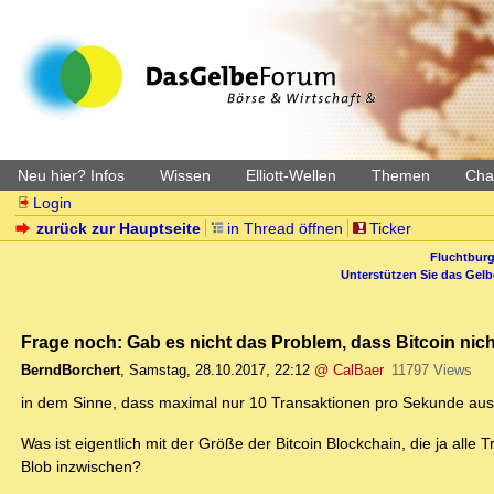
Neu hier? Infos
Wissen
Elliott-Wellen
Themen
Char
Login
zurück zur Hauptseite
in Thread öffnen
Ticker
Fluchtburg
Unterstützen Sie das Gel
Frage noch: Gab es nicht das Problem, dass Bitcoin nicht
BerndBorchert
,
Samstag, 28.10.2017, 22:12
@ CalBaer
11797 Views
in dem Sinne, dass maximal nur 10 Transaktionen pro Sekunde aus
Was ist eigentlich mit der Größe der Bitcoin Blockchain, die ja all
Blob inzwischen?