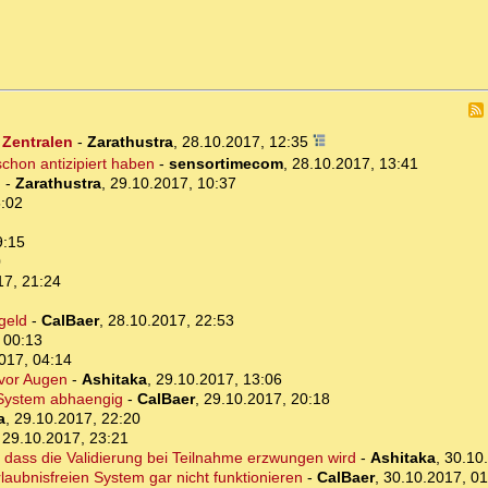
 Zentralen
-
Zarathustra
,
28.10.2017, 12:35
schon antizipiert haben
-
sensortimecom
,
28.10.2017, 13:41
h
-
Zarathustra
,
29.10.2017, 10:37
5:02
9:15
0
17, 21:24
geld
-
CalBaer
,
28.10.2017, 22:53
 00:13
017, 04:14
 vor Augen
-
Ashitaka
,
29.10.2017, 13:06
m System abhaengig
-
CalBaer
,
29.10.2017, 20:18
a
,
29.10.2017, 22:20
,
29.10.2017, 23:21
 dass die Validierung bei Teilnahme erzwungen wird
-
Ashitaka
,
30.10
laubnisfreien System gar nicht funktionieren
-
CalBaer
,
30.10.2017, 01