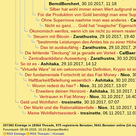
BerndBorchert
,
30.10.2017, 11:18
Silber hat wohl immer einen Wert aufgrund se
Für die Produktion von Gold benötigt man eine Sup
Ohne Supernova naehme man was anderes
-
Ca
Nicht so ganz..... Gold hat "magische" Eigenschaf
Ökonomisch wertlos, wenn ich sie nicht zu einem real
Steuern mit Bitcoin
-
Zarathustra
,
29.10.2017, 19:40
"bestimmte Leistungen des Amtes bis zu einer Höh
Das ist ausbaufähig
-
Zarathustra
,
29.10.2017, 2
Die fehlende "Deckung" ist ja gerade ein Vorteil
-
CalBaer
Zentralbankbilanz-Ausweitung
-
Zarathustra
,
30.10.201
So ist es
-
Ashitaka
,
29.10.2017, 14:12
"Virtuelle Ware" ist ein oekonomische Definition, Krypto ist 
Der fundamentale Fortschritt ist das Fiat Money
-
Nico
,
3
Haftbarkeit/Beleihung wesentlich
-
Ashitaka
,
30.10.201
Wovon redest du hier?
-
Nico
,
31.10.2017, 13:07
Erweitere deinen Horizont
-
Ashitaka
,
31.10.2017, 
Vertrauen in Fiat Money
-
Nico
,
31.10.2017, 16:4
Geld und Wohlfahrt
-
trosinette
,
30.10.2017, 07:07
Der Markt und die Rationalitätenfalle
-
Nico
,
31.10.2017, 
Meine Wohlfahrtsesoterik
-
trosinette
,
06.11.2017, 11:0
257382 Einträge in 18364 Threads, 975 registrierte Benutzer, 5641 Benutzer online (14 reg
Forumszeit: 08.08.2026, 10:24 (Europe/Berlin)
RSS Einträge
RSS Threads
Kontakt