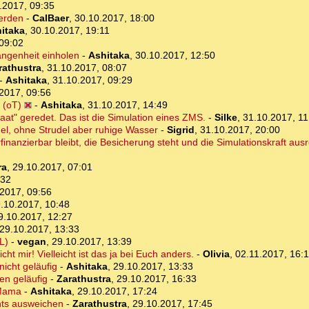
.2017, 09:35
werden
-
CalBaer
,
30.10.2017, 18:00
itaka
,
30.10.2017, 19:11
09:02
angenheit einholen
-
Ashitaka
,
30.10.2017, 12:50
rathustra
,
31.10.2017, 08:07
-
Ashitaka
,
31.10.2017, 09:29
2017, 09:56
 (oT)
-
Ashitaka
,
31.10.2017, 14:49
at" geredet. Das ist die Simulation eines ZMS.
-
Silke
,
31.10.2017, 11
el, ohne Strudel aber ruhige Wasser
-
Sigrid
,
31.10.2017, 20:00
finanzierbar bleibt, die Besicherung steht und die Simulationskraft ausr
ra
,
29.10.2017, 07:01
:32
2017, 09:56
.10.2017, 10:48
9.10.2017, 12:27
29.10.2017, 13:33
L)
-
vegan
,
29.10.2017, 13:39
t mir! Vielleicht ist das ja bei Euch anders.
-
Olivia
,
02.11.2017, 16:
nicht geläufig
-
Ashitaka
,
29.10.2017, 13:33
en geläufig
-
Zarathustra
,
29.10.2017, 16:33
 Mama
-
Ashitaka
,
29.10.2017, 17:24
hts ausweichen
-
Zarathustra
,
29.10.2017, 17:45