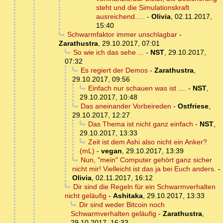
steht und die Simulationskraft
ausreichend.....
-
Olivia
,
02.11.2017,
15:40
Schwarmfaktor immer unschlagbar
-
Zarathustra
,
29.10.2017, 07:01
So wie ich das sehe ...
-
NST
,
29.10.2017,
07:32
Es regiert der Demos
-
Zarathustra
,
29.10.2017, 09:56
Einfach nur schauen was ist ....
-
NST
,
29.10.2017, 10:48
Das aneinander Vorbeireden
-
Ostfriese
,
29.10.2017, 12:27
Das Thema ist nicht ganz einfach
-
NST
,
29.10.2017, 13:33
Zeit ist dem Ashi also nicht ein Anker?
(mL)
-
vegan
,
29.10.2017, 13:39
Nun, "mein" Computer gehört ganz sicher
nicht mir! Vielleicht ist das ja bei Euch anders.
-
Olivia
,
02.11.2017, 16:12
Dir sind die Regeln für ein Schwarmverhalten
nicht geläufig
-
Ashitaka
,
29.10.2017, 13:33
Dir sind weder Bitcoin noch
Schwarmverhalten geläufig
-
Zarathustra
,
29.10.2017, 16:33