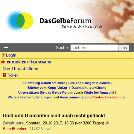
Suche:
Los
Login
zurück zur Hauptseite
in Thread öffnen
Ticker
Fluchtburg autark am Meer
|
Zum Tode Jürgen Küßners
|
Bücher vom Kopp-Verlag |
Datenschutzerklärung
Unterstützen Sie das Gelbe Forum
durch
Käufe bei Amazon
! |
Weitere Buchempfehlungen
und
Amazonnavigation
|
Cookie-Einstellungen
Gold und Diamanten sind auch nicht gedeckt
Zarathustra
,
Sonntag, 29.10.2017, 16:50
(vor 3206 Tagen)
@
BerndBorchert
11462 Views