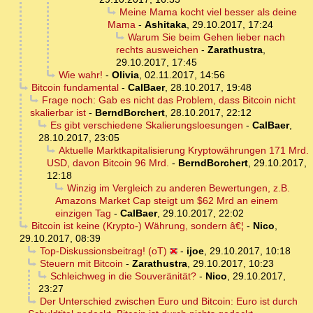
Meine Mama kocht viel besser als deine
Mama
-
Ashitaka
,
29.10.2017, 17:24
Warum Sie beim Gehen lieber nach
rechts ausweichen
-
Zarathustra
,
29.10.2017, 17:45
Wie wahr!
-
Olivia
,
02.11.2017, 14:56
Bitcoin fundamental
-
CalBaer
,
28.10.2017, 19:48
Frage noch: Gab es nicht das Problem, dass Bitcoin nicht
skalierbar ist
-
BerndBorchert
,
28.10.2017, 22:12
Es gibt verschiedene Skalierungsloesungen
-
CalBaer
,
28.10.2017, 23:05
Aktuelle Marktkapitalisierung Kryptowährungen 171 Mrd.
USD, davon Bitcoin 96 Mrd.
-
BerndBorchert
,
29.10.2017,
12:18
Winzig im Vergleich zu anderen Bewertungen, z.B.
Amazons Market Cap steigt um $62 Mrd an einem
einzigen Tag
-
CalBaer
,
29.10.2017, 22:02
Bitcoin ist keine (Krypto-) Währung, sondern â€¦
-
Nico
,
29.10.2017, 08:39
Top-Diskussionsbeitrag! (oT)
-
ijoe
,
29.10.2017, 10:18
Steuern mit Bitcoin
-
Zarathustra
,
29.10.2017, 10:23
Schleichweg in die Souveränität?
-
Nico
,
29.10.2017,
23:27
Der Unterschied zwischen Euro und Bitcoin: Euro ist durch