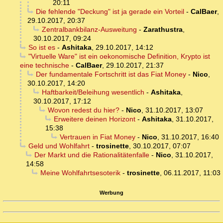
20:11
Die fehlende "Deckung" ist ja gerade ein Vorteil
-
CalBaer
,
29.10.2017, 20:37
Zentralbankbilanz-Ausweitung
-
Zarathustra
,
30.10.2017, 09:24
So ist es
-
Ashitaka
,
29.10.2017, 14:12
"Virtuelle Ware" ist ein oekonomische Definition, Krypto ist
eine technische
-
CalBaer
,
29.10.2017, 21:37
Der fundamentale Fortschritt ist das Fiat Money
-
Nico
,
30.10.2017, 14:20
Haftbarkeit/Beleihung wesentlich
-
Ashitaka
,
30.10.2017, 17:12
Wovon redest du hier?
-
Nico
,
31.10.2017, 13:07
Erweitere deinen Horizont
-
Ashitaka
,
31.10.2017,
15:38
Vertrauen in Fiat Money
-
Nico
,
31.10.2017, 16:40
Geld und Wohlfahrt
-
trosinette
,
30.10.2017, 07:07
Der Markt und die Rationalitätenfalle
-
Nico
,
31.10.2017,
14:58
Meine Wohlfahrtsesoterik
-
trosinette
,
06.11.2017, 11:03
Werbung