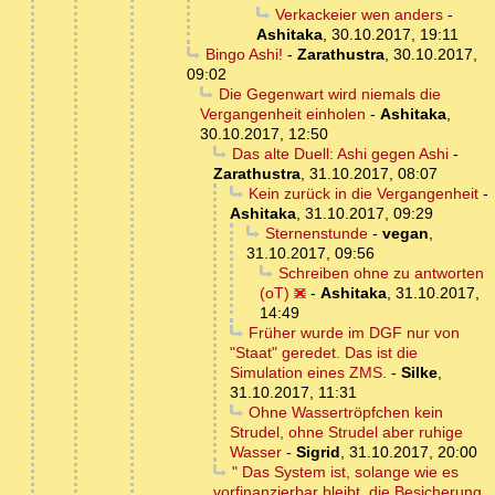
Verkackeier wen anders
-
Ashitaka
,
30.10.2017, 19:11
Bingo Ashi!
-
Zarathustra
,
30.10.2017,
09:02
Die Gegenwart wird niemals die
Vergangenheit einholen
-
Ashitaka
,
30.10.2017, 12:50
Das alte Duell: Ashi gegen Ashi
-
Zarathustra
,
31.10.2017, 08:07
Kein zurück in die Vergangenheit
-
Ashitaka
,
31.10.2017, 09:29
Sternenstunde
-
vegan
,
31.10.2017, 09:56
Schreiben ohne zu antworten
(oT)
-
Ashitaka
,
31.10.2017,
14:49
Früher wurde im DGF nur von
"Staat" geredet. Das ist die
Simulation eines ZMS.
-
Silke
,
31.10.2017, 11:31
Ohne Wassertröpfchen kein
Strudel, ohne Strudel aber ruhige
Wasser
-
Sigrid
,
31.10.2017, 20:00
" Das System ist, solange wie es
vorfinanzierbar bleibt, die Besicherung