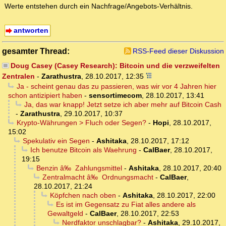
Werte entstehen durch ein Nachfrage/Angebots-Verhältnis.
antworten
gesamter Thread:
RSS-Feed dieser Diskussion
Doug Casey (Casey Research): Bitcoin und die verzweifelten
Zentralen
-
Zarathustra
,
28.10.2017, 12:35
Ja - scheint genau das zu passieren, was wir vor 4 Jahren hier
schon antizipiert haben
-
sensortimecom
,
28.10.2017, 13:41
Ja, das war knapp! Jetzt setze ich aber mehr auf Bitcoin Cash
-
Zarathustra
,
29.10.2017, 10:37
Krypto-Währungen > Fluch oder Segen?
-
Hopi
,
28.10.2017,
15:02
Spekulativ ein Segen
-
Ashitaka
,
28.10.2017, 17:12
Ich benutze Bitcoin als Waehrung
-
CalBaer
,
28.10.2017,
19:15
Benzin â‰ Zahlungsmittel
-
Ashitaka
,
28.10.2017, 20:40
Zentralmacht â‰ Ordnungsmacht
-
CalBaer
,
28.10.2017, 21:24
Köpfchen nach oben
-
Ashitaka
,
28.10.2017, 22:00
Es ist im Gegensatz zu Fiat alles andere als
Gewaltgeld
-
CalBaer
,
28.10.2017, 22:53
Nerdfaktor unschlagbar?
-
Ashitaka
,
29.10.2017,