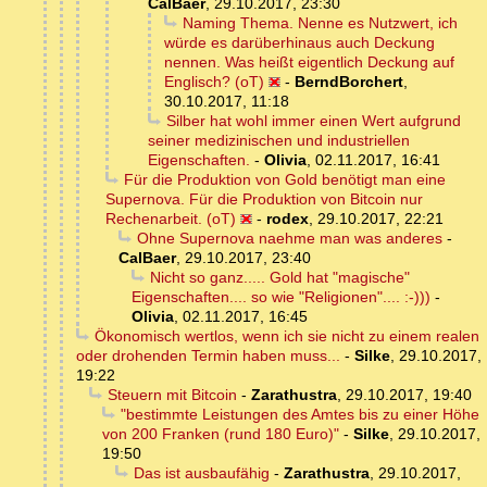
CalBaer
,
29.10.2017, 23:30
Naming Thema. Nenne es Nutzwert, ich
würde es darüberhinaus auch Deckung
nennen. Was heißt eigentlich Deckung auf
Englisch? (oT)
-
BerndBorchert
,
30.10.2017, 11:18
Silber hat wohl immer einen Wert aufgrund
seiner medizinischen und industriellen
Eigenschaften.
-
Olivia
,
02.11.2017, 16:41
Für die Produktion von Gold benötigt man eine
Supernova. Für die Produktion von Bitcoin nur
Rechenarbeit. (oT)
-
rodex
,
29.10.2017, 22:21
Ohne Supernova naehme man was anderes
-
CalBaer
,
29.10.2017, 23:40
Nicht so ganz..... Gold hat "magische"
Eigenschaften.... so wie "Religionen".... :-)))
-
Olivia
,
02.11.2017, 16:45
Ökonomisch wertlos, wenn ich sie nicht zu einem realen
oder drohenden Termin haben muss...
-
Silke
,
29.10.2017,
19:22
Steuern mit Bitcoin
-
Zarathustra
,
29.10.2017, 19:40
"bestimmte Leistungen des Amtes bis zu einer Höhe
von 200 Franken (rund 180 Euro)"
-
Silke
,
29.10.2017,
19:50
Das ist ausbaufähig
-
Zarathustra
,
29.10.2017,