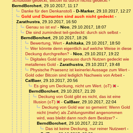
Schuldtitel gedeckt, Bitcoin ist durch nichts gedeckt
-
BerndBorchert
,
29.10.2017, 11:17
Danke für den Denkanstoß
-
D-Marker
,
29.10.2017, 12:27
Gold und Diamanten sind auch nicht gedeckt
-
Zarathustra
,
29.10.2017, 16:50
Genau so ist es!
-
Nico
,
29.10.2017, 18:07
Die sind zumindest teil-gedeckt: durch sich selbst
-
BerndBorchert
,
29.10.2017, 18:26
Bewertung, Wert
-
Ashitaka
,
29.10.2017, 18:50
Wer könnte denn eigentlich auf welche Weise in diese
Deckung durchgreifen?
-
Nico
,
29.10.2017, 19:22
Digitales Gold ist genauso durch Nutzen gedeckt wie
metallenes Gold
-
Zarathustra
,
29.10.2017, 19:48
Physische Praesenz ist keinerlei Aussage zum Wert -
Gold oder Bitcoin sind lediglich Nachweis von Arbeit
-
CalBaer
,
29.10.2017, 20:56
Es ging um Deckung, nicht um Wert. (oT)
-
BerndBorchert
,
29.10.2017, 21:20
Deckung von Gold gibt es nicht, das ist eine
Illusion (oT)
-
CalBaer
,
29.10.2017, 22:04
Deckung von Gold war so gemeint: Wenn Gold
nicht (mehr) als Zahlungsmittel angenommen
wird, was bleibt dann noch dem Besitzer?
-
BerndBorchert
,
29.10.2017, 22:21
Das ist keine Deckung, nur reiner Nutzwert
-