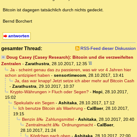
Bitcoin ist dagegen tatsächlich durch nichts gedeckt.
Bernd Borchert
antworten
gesamter Thread:
RSS-Feed dieser Diskussion
Doug Casey (Casey Research): Bitcoin und die verzweifelten
Zentralen
-
Zarathustra
,
28.10.2017, 12:35
Ja - scheint genau das zu passieren, was wir vor 4 Jahren hier
schon antizipiert haben
-
sensortimecom
,
28.10.2017, 13:41
Ja, das war knapp! Jetzt setze ich aber mehr auf Bitcoin Cash
-
Zarathustra
,
29.10.2017, 10:37
Krypto-Währungen > Fluch oder Segen?
-
Hopi
,
28.10.2017,
15:02
Spekulativ ein Segen
-
Ashitaka
,
28.10.2017, 17:12
Ich benutze Bitcoin als Waehrung
-
CalBaer
,
28.10.2017,
19:15
Benzin â‰ Zahlungsmittel
-
Ashitaka
,
28.10.2017, 20:40
Zentralmacht â‰ Ordnungsmacht
-
CalBaer
,
28.10.2017, 21:24
Köpfchen nach oben
-
Ashitaka
,
28.10.2017, 22:00