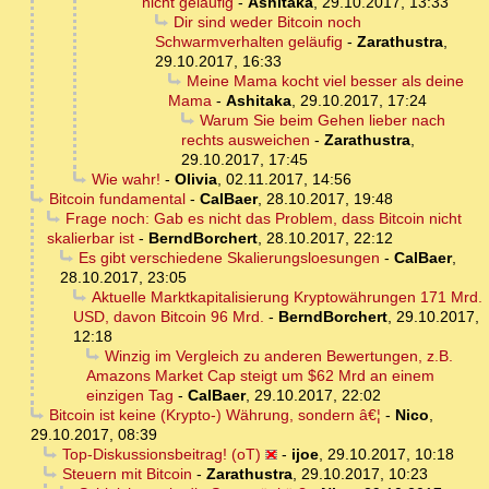
nicht geläufig
-
Ashitaka
,
29.10.2017, 13:33
Dir sind weder Bitcoin noch
Schwarmverhalten geläufig
-
Zarathustra
,
29.10.2017, 16:33
Meine Mama kocht viel besser als deine
Mama
-
Ashitaka
,
29.10.2017, 17:24
Warum Sie beim Gehen lieber nach
rechts ausweichen
-
Zarathustra
,
29.10.2017, 17:45
Wie wahr!
-
Olivia
,
02.11.2017, 14:56
Bitcoin fundamental
-
CalBaer
,
28.10.2017, 19:48
Frage noch: Gab es nicht das Problem, dass Bitcoin nicht
skalierbar ist
-
BerndBorchert
,
28.10.2017, 22:12
Es gibt verschiedene Skalierungsloesungen
-
CalBaer
,
28.10.2017, 23:05
Aktuelle Marktkapitalisierung Kryptowährungen 171 Mrd.
USD, davon Bitcoin 96 Mrd.
-
BerndBorchert
,
29.10.2017,
12:18
Winzig im Vergleich zu anderen Bewertungen, z.B.
Amazons Market Cap steigt um $62 Mrd an einem
einzigen Tag
-
CalBaer
,
29.10.2017, 22:02
Bitcoin ist keine (Krypto-) Währung, sondern â€¦
-
Nico
,
29.10.2017, 08:39
Top-Diskussionsbeitrag! (oT)
-
ijoe
,
29.10.2017, 10:18
Steuern mit Bitcoin
-
Zarathustra
,
29.10.2017, 10:23