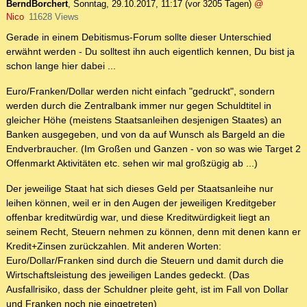
BerndBorchert
,
Sonntag, 29.10.2017, 11:17
(vor 3205 Tagen)
@
Nico
11628 Views
Gerade in einem Debitismus-Forum sollte dieser Unterschied
erwähnt werden - Du solltest ihn auch eigentlich kennen, Du bist ja
schon lange hier dabei ...
Euro/Franken/Dollar werden nicht einfach "gedruckt", sondern
werden durch die Zentralbank immer nur gegen Schuldtitel in
gleicher Höhe (meistens Staatsanleihen desjenigen Staates) an
Banken ausgegeben, und von da auf Wunsch als Bargeld an die
Endverbraucher. (Im Großen und Ganzen - von so was wie Target 2
Offenmarkt Aktivitäten etc. sehen wir mal großzügig ab ...)
Der jeweilige Staat hat sich dieses Geld per Staatsanleihe nur
leihen können, weil er in den Augen der jeweiligen Kreditgeber
offenbar kreditwürdig war, und diese Kreditwürdigkeit liegt an
seinem Recht, Steuern nehmen zu können, denn mit denen kann er
Kredit+Zinsen zurückzahlen. Mit anderen Worten:
Euro/Dollar/Franken sind durch die Steuern und damit durch die
Wirtschaftsleistung des jeweiligen Landes gedeckt. (Das
Ausfallrisiko, dass der Schuldner pleite geht, ist im Fall von Dollar
und Franken noch nie eingetreten)