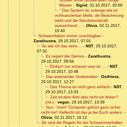
Strudel, ohne Strudel aber ruhige
Wasser
-
Sigrid
,
31.10.2017, 20:00
" Das System ist, solange wie es
vorfinanzierbar bleibt, die Besicherung
steht und die Simulationskraft
ausreichend.....
-
Olivia
,
02.11.2017,
15:40
Schwarmfaktor immer unschlagbar
-
Zarathustra
,
29.10.2017, 07:01
So wie ich das sehe ...
-
NST
,
29.10.2017,
07:32
Es regiert der Demos
-
Zarathustra
,
29.10.2017, 09:56
Einfach nur schauen was ist ....
-
NST
,
29.10.2017, 10:48
Das aneinander Vorbeireden
-
Ostfriese
,
29.10.2017, 12:27
Das Thema ist nicht ganz einfach
-
NST
,
29.10.2017, 13:33
Zeit ist dem Ashi also nicht ein Anker?
(mL)
-
vegan
,
29.10.2017, 13:39
Nun, "mein" Computer gehört ganz sicher
nicht mir! Vielleicht ist das ja bei Euch anders.
-
Olivia
,
02.11.2017, 16:12
Dir sind die Regeln für ein Schwarmverhalten