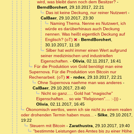
wird, was bleibt dann noch dem Besitzer?
-
BerndBorchert
,
29.10.2017, 22:21
Das ist keine Deckung, nur reiner Nutzwert
-
CalBaer
,
29.10.2017, 23:30
Naming Thema. Nenne es Nutzwert, ich
würde es darüberhinaus auch Deckung
nennen. Was heißt eigentlich Deckung auf
Englisch? (oT)
-
BerndBorchert
,
30.10.2017, 11:18
Silber hat wohl immer einen Wert aufgrund
seiner medizinischen und industriellen
Eigenschaften.
-
Olivia
,
02.11.2017, 16:41
Für die Produktion von Gold benötigt man eine
Supernova. Für die Produktion von Bitcoin nur
Rechenarbeit. (oT)
-
rodex
,
29.10.2017, 22:21
Ohne Supernova naehme man was anderes
-
CalBaer
,
29.10.2017, 23:40
Nicht so ganz..... Gold hat "magische"
Eigenschaften.... so wie "Religionen".... :-)))
-
Olivia
,
02.11.2017, 16:45
Ökonomisch wertlos, wenn ich sie nicht zu einem realen
oder drohenden Termin haben muss...
-
Silke
,
29.10.2017,
19:22
Steuern mit Bitcoin
-
Zarathustra
,
29.10.2017, 19:40
"bestimmte Leistungen des Amtes bis zu einer Höhe