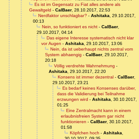
Es ist im Gegensatz zu Fiat alles andere als
Gewaltgeld
-
CalBaer
,
28.10.2017, 22:53
Nerdfaktor unschlagbar?
-
Ashitaka
,
29.10.2017,
00:13
Nein, so funktioniert es nicht
-
CalBaer
,
29.10.2017, 04:14
Das eigene Interesse systematisch nicht klar
vor Augen
-
Ashitaka
,
29.10.2017, 13:06
Nein, da ist ueberhaupt nichts zentral vom
System abhaengig
-
CalBaer
,
29.10.2017,
20:18
Völlig verdrehte Wahrnehmung
-
Ashitaka
,
29.10.2017, 22:20
Konsens ist immer dezentral
-
CalBaer
,
29.10.2017, 23:21
Es bedarf keines Konsenses darüber,
dass die Validierung bei Teilnahme
erzwungen wird
-
Ashitaka
,
30.10.2017,
01:25
Eine Zentralmacht kann in einem
erlaubnisfreien System gar nicht
funktionieren
-
CalBaer
,
30.10.2017,
01:58
Köpfchen hoch
-
Ashitaka
,
30.10.2017, 09:35