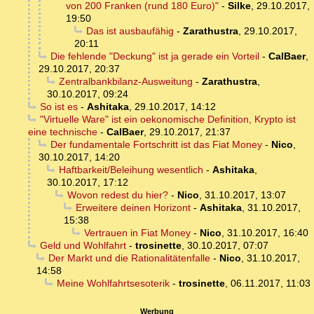
von 200 Franken (rund 180 Euro)"
-
Silke
,
29.10.2017,
19:50
Das ist ausbaufähig
-
Zarathustra
,
29.10.2017,
20:11
Die fehlende "Deckung" ist ja gerade ein Vorteil
-
CalBaer
,
29.10.2017, 20:37
Zentralbankbilanz-Ausweitung
-
Zarathustra
,
30.10.2017, 09:24
So ist es
-
Ashitaka
,
29.10.2017, 14:12
"Virtuelle Ware" ist ein oekonomische Definition, Krypto ist
eine technische
-
CalBaer
,
29.10.2017, 21:37
Der fundamentale Fortschritt ist das Fiat Money
-
Nico
,
30.10.2017, 14:20
Haftbarkeit/Beleihung wesentlich
-
Ashitaka
,
30.10.2017, 17:12
Wovon redest du hier?
-
Nico
,
31.10.2017, 13:07
Erweitere deinen Horizont
-
Ashitaka
,
31.10.2017,
15:38
Vertrauen in Fiat Money
-
Nico
,
31.10.2017, 16:40
Geld und Wohlfahrt
-
trosinette
,
30.10.2017, 07:07
Der Markt und die Rationalitätenfalle
-
Nico
,
31.10.2017,
14:58
Meine Wohlfahrtsesoterik
-
trosinette
,
06.11.2017, 11:03
Werbung