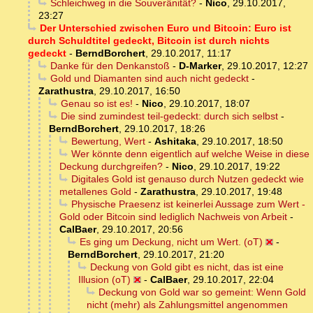
Schleichweg in die Souveränität?
-
Nico
,
29.10.2017,
23:27
Der Unterschied zwischen Euro und Bitcoin: Euro ist
durch Schuldtitel gedeckt, Bitcoin ist durch nichts
gedeckt
-
BerndBorchert
,
29.10.2017, 11:17
Danke für den Denkanstoß
-
D-Marker
,
29.10.2017, 12:27
Gold und Diamanten sind auch nicht gedeckt
-
Zarathustra
,
29.10.2017, 16:50
Genau so ist es!
-
Nico
,
29.10.2017, 18:07
Die sind zumindest teil-gedeckt: durch sich selbst
-
BerndBorchert
,
29.10.2017, 18:26
Bewertung, Wert
-
Ashitaka
,
29.10.2017, 18:50
Wer könnte denn eigentlich auf welche Weise in diese
Deckung durchgreifen?
-
Nico
,
29.10.2017, 19:22
Digitales Gold ist genauso durch Nutzen gedeckt wie
metallenes Gold
-
Zarathustra
,
29.10.2017, 19:48
Physische Praesenz ist keinerlei Aussage zum Wert -
Gold oder Bitcoin sind lediglich Nachweis von Arbeit
-
CalBaer
,
29.10.2017, 20:56
Es ging um Deckung, nicht um Wert. (oT)
-
BerndBorchert
,
29.10.2017, 21:20
Deckung von Gold gibt es nicht, das ist eine
Illusion (oT)
-
CalBaer
,
29.10.2017, 22:04
Deckung von Gold war so gemeint: Wenn Gold
nicht (mehr) als Zahlungsmittel angenommen