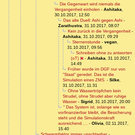
Die Gegenwart wird niemals die
Vergangenheit einholen
-
Ashitaka
,
30.10.2017, 12:50
Das alte Duell: Ashi gegen Ashi
-
Zarathustra
,
31.10.2017, 08:07
Kein zurück in die Vergangenheit
-
Ashitaka
,
31.10.2017, 09:29
Sternenstunde
-
vegan
,
31.10.2017, 09:56
Schreiben ohne zu antworten
(oT)
-
Ashitaka
,
31.10.2017,
14:49
Früher wurde im DGF nur von
"Staat" geredet. Das ist die
Simulation eines ZMS.
-
Silke
,
31.10.2017, 11:31
Ohne Wassertröpfchen kein
Strudel, ohne Strudel aber ruhige
Wasser
-
Sigrid
,
31.10.2017, 20:00
" Das System ist, solange wie es
vorfinanzierbar bleibt, die Besicherung
steht und die Simulationskraft
ausreichend.....
-
Olivia
,
02.11.2017,
15:40
Schwarmfaktor immer unschlagbar
-