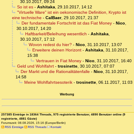
30.10.2017, 09:24
So ist es
-
Ashitaka
,
29.10.2017, 14:12
"Virtuelle Ware" ist ein oekonomische Definition, Krypto ist
eine technische
-
CalBaer
,
29.10.2017, 21:37
Der fundamentale Fortschritt ist das Fiat Money
-
Nico
,
30.10.2017, 14:20
Haftbarkeit/Beleihung wesentlich
-
Ashitaka
,
30.10.2017, 17:12
Wovon redest du hier?
-
Nico
,
31.10.2017, 13:07
Erweitere deinen Horizont
-
Ashitaka
,
31.10.2017,
15:38
Vertrauen in Fiat Money
-
Nico
,
31.10.2017, 16:40
Geld und Wohlfahrt
-
trosinette
,
30.10.2017, 07:07
Der Markt und die Rationalitätenfalle
-
Nico
,
31.10.2017,
14:58
Meine Wohlfahrtsesoterik
-
trosinette
,
06.11.2017, 11:03
Werbung
257385 Einträge in 18364 Threads, 975 registrierte Benutzer, 4890 Benutzer online (9
registrierte, 4881 Gäste)
Forumszeit: 08.08.2026, 15:16 (Europe/Berlin)
RSS Einträge
RSS Threads
Kontakt