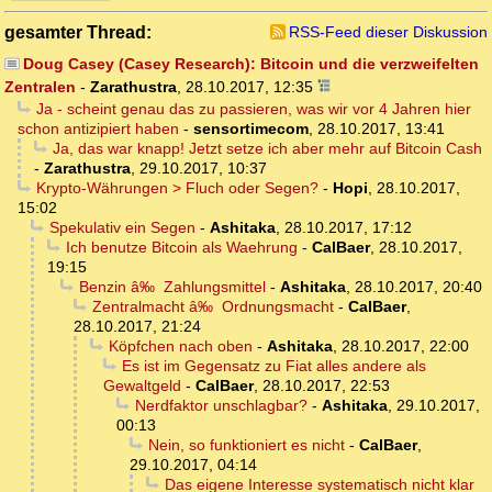
gesamter Thread:
RSS-Feed dieser Diskussion
Doug Casey (Casey Research): Bitcoin und die verzweifelten
Zentralen
-
Zarathustra
,
28.10.2017, 12:35
Ja - scheint genau das zu passieren, was wir vor 4 Jahren hier
schon antizipiert haben
-
sensortimecom
,
28.10.2017, 13:41
Ja, das war knapp! Jetzt setze ich aber mehr auf Bitcoin Cash
-
Zarathustra
,
29.10.2017, 10:37
Krypto-Währungen > Fluch oder Segen?
-
Hopi
,
28.10.2017,
15:02
Spekulativ ein Segen
-
Ashitaka
,
28.10.2017, 17:12
Ich benutze Bitcoin als Waehrung
-
CalBaer
,
28.10.2017,
19:15
Benzin â‰ Zahlungsmittel
-
Ashitaka
,
28.10.2017, 20:40
Zentralmacht â‰ Ordnungsmacht
-
CalBaer
,
28.10.2017, 21:24
Köpfchen nach oben
-
Ashitaka
,
28.10.2017, 22:00
Es ist im Gegensatz zu Fiat alles andere als
Gewaltgeld
-
CalBaer
,
28.10.2017, 22:53
Nerdfaktor unschlagbar?
-
Ashitaka
,
29.10.2017,
00:13
Nein, so funktioniert es nicht
-
CalBaer
,
29.10.2017, 04:14
Das eigene Interesse systematisch nicht klar