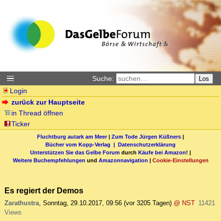
Suche:
Los
Login
zurück zur Hauptseite
in Thread öffnen
Ticker
Fluchtburg autark am Meer
|
Zum Tode Jürgen Küßners
|
Bücher vom Kopp-Verlag |
Datenschutzerklärung
Unterstützen Sie das Gelbe Forum
durch
Käufe bei Amazon
! |
Weitere Buchempfehlungen
und
Amazonnavigation
|
Cookie-Einstellungen
Es regiert der Demos
Zarathustra
,
Sonntag, 29.10.2017, 09:56
(vor 3205 Tagen)
@ NST
11421
Views