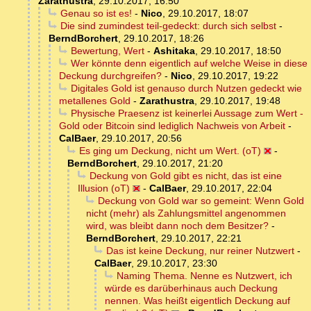
Zarathustra
,
29.10.2017, 16:50
Genau so ist es!
-
Nico
,
29.10.2017, 18:07
Die sind zumindest teil-gedeckt: durch sich selbst
-
BerndBorchert
,
29.10.2017, 18:26
Bewertung, Wert
-
Ashitaka
,
29.10.2017, 18:50
Wer könnte denn eigentlich auf welche Weise in diese
Deckung durchgreifen?
-
Nico
,
29.10.2017, 19:22
Digitales Gold ist genauso durch Nutzen gedeckt wie
metallenes Gold
-
Zarathustra
,
29.10.2017, 19:48
Physische Praesenz ist keinerlei Aussage zum Wert -
Gold oder Bitcoin sind lediglich Nachweis von Arbeit
-
CalBaer
,
29.10.2017, 20:56
Es ging um Deckung, nicht um Wert. (oT)
-
BerndBorchert
,
29.10.2017, 21:20
Deckung von Gold gibt es nicht, das ist eine
Illusion (oT)
-
CalBaer
,
29.10.2017, 22:04
Deckung von Gold war so gemeint: Wenn Gold
nicht (mehr) als Zahlungsmittel angenommen
wird, was bleibt dann noch dem Besitzer?
-
BerndBorchert
,
29.10.2017, 22:21
Das ist keine Deckung, nur reiner Nutzwert
-
CalBaer
,
29.10.2017, 23:30
Naming Thema. Nenne es Nutzwert, ich
würde es darüberhinaus auch Deckung
nennen. Was heißt eigentlich Deckung auf