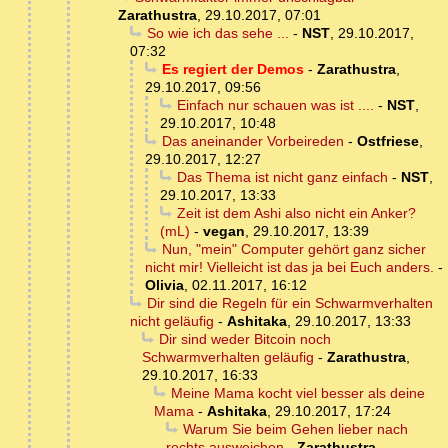
Zarathustra
,
29.10.2017, 07:01
So wie ich das sehe ...
-
NST
,
29.10.2017,
07:32
Es regiert der Demos
-
Zarathustra
,
29.10.2017, 09:56
Einfach nur schauen was ist ....
-
NST
,
29.10.2017, 10:48
Das aneinander Vorbeireden
-
Ostfriese
,
29.10.2017, 12:27
Das Thema ist nicht ganz einfach
-
NST
,
29.10.2017, 13:33
Zeit ist dem Ashi also nicht ein Anker?
(mL)
-
vegan
,
29.10.2017, 13:39
Nun, "mein" Computer gehört ganz sicher
nicht mir! Vielleicht ist das ja bei Euch anders.
-
Olivia
,
02.11.2017, 16:12
Dir sind die Regeln für ein Schwarmverhalten
nicht geläufig
-
Ashitaka
,
29.10.2017, 13:33
Dir sind weder Bitcoin noch
Schwarmverhalten geläufig
-
Zarathustra
,
29.10.2017, 16:33
Meine Mama kocht viel besser als deine
Mama
-
Ashitaka
,
29.10.2017, 17:24
Warum Sie beim Gehen lieber nach
rechts ausweichen
-
Zarathustra
,