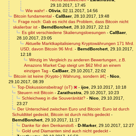
29.10.2017, 17:45
Wie wahr!
-
Olivia
,
02.11.2017, 14:56
Bitcoin fundamental
-
CalBaer
,
28.10.2017, 19:48
Frage noch: Gab es nicht das Problem, dass Bitcoin nicht
skalierbar ist
-
BerndBorchert
,
28.10.2017, 22:12
Es gibt verschiedene Skalierungsloesungen
-
CalBaer
,
28.10.2017, 23:05
Aktuelle Marktkapitalisierung Kryptowährungen 171 Mrd.
USD, davon Bitcoin 96 Mrd.
-
BerndBorchert
,
29.10.2017,
12:18
Winzig im Vergleich zu anderen Bewertungen, z.B.
Amazons Market Cap steigt um $62 Mrd an einem
einzigen Tag
-
CalBaer
,
29.10.2017, 22:02
Bitcoin ist keine (Krypto-) Währung, sondern â€¦
-
Nico
,
29.10.2017, 08:39
Top-Diskussionsbeitrag! (oT)
-
ijoe
,
29.10.2017, 10:18
Steuern mit Bitcoin
-
Zarathustra
,
29.10.2017, 10:23
Schleichweg in die Souveränität?
-
Nico
,
29.10.2017,
23:27
Der Unterschied zwischen Euro und Bitcoin: Euro ist durch
Schuldtitel gedeckt, Bitcoin ist durch nichts gedeckt
-
BerndBorchert
,
29.10.2017, 11:17
Danke für den Denkanstoß
-
D-Marker
,
29.10.2017, 12:27
Gold und Diamanten sind auch nicht gedeckt
-