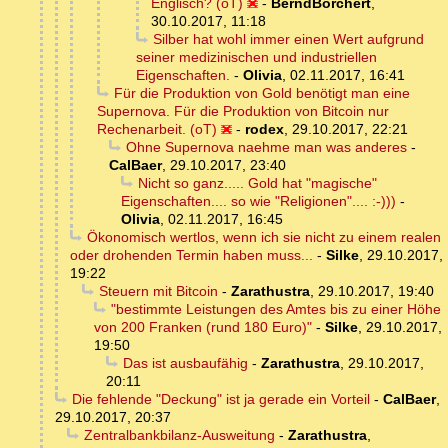
Englisch? (oT)
-
BerndBorchert
,
30.10.2017, 11:18
Silber hat wohl immer einen Wert aufgrund
seiner medizinischen und industriellen
Eigenschaften.
-
Olivia
,
02.11.2017, 16:41
Für die Produktion von Gold benötigt man eine
Supernova. Für die Produktion von Bitcoin nur
Rechenarbeit. (oT)
-
rodex
,
29.10.2017, 22:21
Ohne Supernova naehme man was anderes
-
CalBaer
,
29.10.2017, 23:40
Nicht so ganz..... Gold hat "magische"
Eigenschaften.... so wie "Religionen".... :-)))
-
Olivia
,
02.11.2017, 16:45
Ökonomisch wertlos, wenn ich sie nicht zu einem realen
oder drohenden Termin haben muss...
-
Silke
,
29.10.2017,
19:22
Steuern mit Bitcoin
-
Zarathustra
,
29.10.2017, 19:40
"bestimmte Leistungen des Amtes bis zu einer Höhe
von 200 Franken (rund 180 Euro)"
-
Silke
,
29.10.2017,
19:50
Das ist ausbaufähig
-
Zarathustra
,
29.10.2017,
20:11
Die fehlende "Deckung" ist ja gerade ein Vorteil
-
CalBaer
,
29.10.2017, 20:37
Zentralbankbilanz-Ausweitung
-
Zarathustra
,