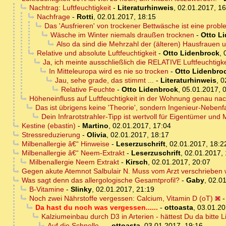
Nachtrag: Luftfeuchtigkeit
-
Literaturhinweis
,
02.01.2017, 16
Nachfrage
-
Rotti
,
02.01.2017, 18:15
Das 'Ausfrieren' von trockener Bettwäsche ist eine prob
Wäsche im Winter niemals draußen trocknen
-
Otto L
Also da sind die Mehrzahl der (älteren) Hausfrauen 
Relative und absolute Luftfeuchtigkeit
-
Otto Lidenbrock
,
Ja, ich meinte ausschließlich die RELATIVE Luftfeuchtigke
In Mitteleuropa wird es nie so trocken
-
Otto Lidenbro
Jau, sehe grade, das stimmt ...
-
Literaturhinweis
,
0
Relative Feuchte
-
Otto Lidenbrock
,
05.01.2017, 
Höheneinfluss auf Luftfeuchtigkeit in der Wohnung genau n
Das ist übrigens keine 'Theorie', sondern Ingenieur-Nebe
Dein Infrarotstrahler-Tipp ist wertvoll für Eigentümer und 
Kestine (ebastin)
-
Martino
,
02.01.2017, 17:04
Stressreduzierung
-
Olivia
,
02.01.2017, 18:17
Milbenallergie â€“ Hinweise
-
Leserzuschrift
,
02.01.2017, 18:2
Milbenallergie â€“ Neem-Extrakt
-
Leserzuschrift
,
02.01.2017, 
Milbenallergie Neem Extrakt
-
Kirsch
,
02.01.2017, 20:07
Gegen akute Atemnot Salbulair N. Muss vom Arzt verschrieben
Was sagt denn das allergologische Gesamtprofil?
-
Gaby
,
02.01
B-Vitamine
-
Slinky
,
02.01.2017, 21:19
Noch zwei Nährstoffe vergessen: Calcium, Vitamin D (oT)
Da hast du noch was vergessen......
-
ottoasta
,
03.01.20
Kalziumeinbau durch D3 in Arterien - hättest Du da bitte L
Auf die Schnelle...
-
ottoasta
,
03.01.2017, 19:16