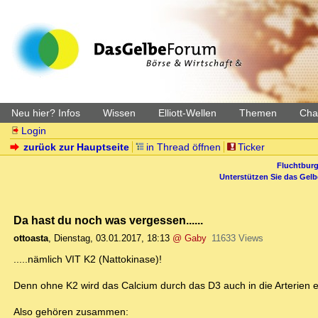
Neu hier? Infos
Wissen
Elliott-Wellen
Themen
Char
Login
zurück zur Hauptseite
in Thread öffnen
Ticker
Fluchtburg
Unterstützen Sie das Gel
Da hast du noch was vergessen......
ottoasta
,
Dienstag, 03.01.2017, 18:13
@ Gaby
11633 Views
.....nämlich VIT K2 (Nattokinase)!
Denn ohne K2 wird das Calcium durch das D3 auch in die Arterien e
Also gehören zusammen: