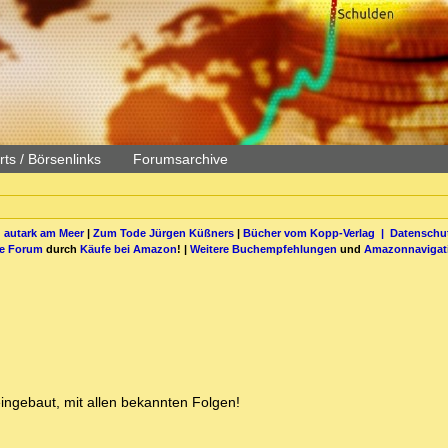
ts / Börsenlinks
Forumsarchive
 autark am Meer
|
Zum Tode Jürgen Küßners
|
Bücher vom Kopp-Verlag |
Datenschut
be Forum
durch
Käufe bei Amazon
! |
Weitere Buchempfehlungen
und
Amazonnavigat
ingebaut, mit allen bekannten Folgen!