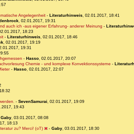
:57
lematische Angelegenheit
-
Literaturhinweis
,
02.01.2017, 18:41
idenbrock
,
02.01.2017, 19:31
und auch ich -aus eigener Erfahrung- anderer Meinung
-
Literaturhinw
02.01.2017, 18:23
it
-
Literaturhinweis
,
02.01.2017, 18:46
ck
,
02.01.2017, 19:19
2.01.2017, 19:31
09:55
achgemessen
-
Hasso
,
02.01.2017, 20:07
nfachvorlesung Chemie - und komplexe Konvektionssysteme
-
Literatur
Mieter
-
Hasso
,
02.01.2017, 22:07
2
18:32
 werden.
-
SevenSamurai
,
02.01.2017, 19:09
.2017, 19:43
-
Gaby
,
03.01.2017, 08:08
17, 18:13
iteratur zu? Merci! (oT)
-
Gaby
,
03.01.2017, 18:30