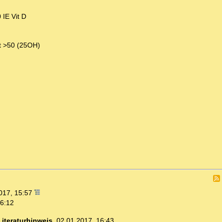
 IE Vit D
bt >50 (25OH)
017, 15:57
16:12
Literaturhinweis
,
02.01.2017, 16:43