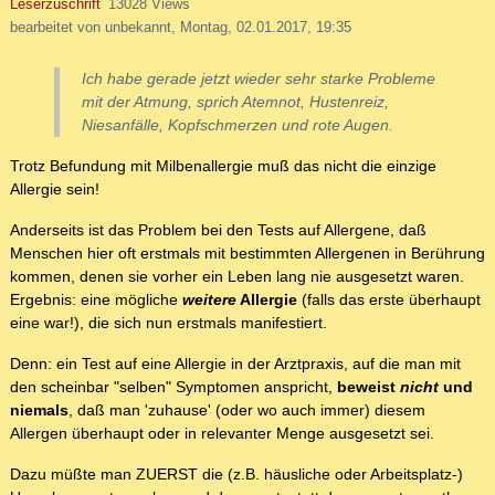
Leserzuschrift
13028 Views
bearbeitet von unbekannt, Montag, 02.01.2017, 19:35
Ich habe gerade jetzt wieder sehr starke Probleme
mit der Atmung, sprich Atemnot, Hustenreiz,
Niesanfälle, Kopfschmerzen und rote Augen.
Trotz Befundung mit Milbenallergie muß das nicht die einzige
Allergie sein!
Anderseits ist das Problem bei den Tests auf Allergene, daß
Menschen hier oft erstmals mit bestimmten Allergenen in Berührung
kommen, denen sie vorher ein Leben lang nie ausgesetzt waren.
Ergebnis: eine mögliche
weitere
Allergie
(falls das erste überhaupt
eine war!), die sich nun erstmals manifestiert.
Denn: ein Test auf eine Allergie in der Arztpraxis, auf die man mit
den scheinbar "selben" Symptomen anspricht,
beweist
nicht
und
niemals
, daß man 'zuhause' (oder wo auch immer) diesem
Allergen überhaupt oder in relevanter Menge ausgesetzt sei.
Dazu müßte man ZUERST die (z.B. häusliche oder Arbeitsplatz-)