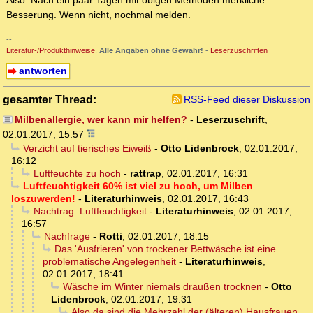
Also: Nach ein paar Tagen mit obigen Methoden merkliche
Besserung. Wenn nicht, nochmal melden.
--
Literatur-/Produkthinweise
.
Alle Angaben ohne Gewähr!
-
Leserzuschriften
antworten
gesamter Thread:
RSS-Feed dieser Diskussion
Milbenallergie, wer kann mir helfen?
-
Leserzuschrift
,
02.01.2017, 15:57
Verzicht auf tierisches Eiweiß
-
Otto Lidenbrock
,
02.01.2017,
16:12
Luftfeuchte zu hoch
-
rattrap
,
02.01.2017, 16:31
Luftfeuchtigkeit 60% ist viel zu hoch, um Milben
loszuwerden!
-
Literaturhinweis
,
02.01.2017, 16:43
Nachtrag: Luftfeuchtigkeit
-
Literaturhinweis
,
02.01.2017,
16:57
Nachfrage
-
Rotti
,
02.01.2017, 18:15
Das 'Ausfrieren' von trockener Bettwäsche ist eine
problematische Angelegenheit
-
Literaturhinweis
,
02.01.2017, 18:41
Wäsche im Winter niemals draußen trocknen
-
Otto
Lidenbrock
,
02.01.2017, 19:31
Also da sind die Mehrzahl der (älteren) Hausfrauen