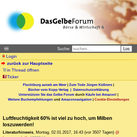
Suche:
Los
Login
zurück zur Hauptseite
in Thread öffnen
Ticker
Fluchtburg autark am Meer
|
Zum Tode Jürgen Küßners
|
Bücher vom Kopp-Verlag |
Datenschutzerklärung
Unterstützen Sie das Gelbe Forum
durch
Käufe bei Amazon
! |
Weitere Buchempfehlungen
und
Amazonnavigation
|
Cookie-Einstellungen
Luftfeuchtigkeit 60% ist viel zu hoch, um Milben
loszuwerden!
Literaturhinweis
,
Montag, 02.01.2017, 16:43
(vor 3507 Tagen)
@