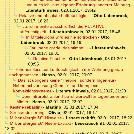
und auch ich -aus eigener Erfahrung- anderer Meinung
-
Literaturhinweis
,
02.01.2017, 19:42
Relative und absolute Luftfeuchtigkeit
-
Otto Lidenbrock
,
02.01.2017, 18:23
Ja, ich meinte ausschließlich die RELATIVE
Luftfeuchtigkeit
-
Literaturhinweis
,
02.01.2017, 18:46
In Mitteleuropa wird es nie so trocken
-
Otto
Lidenbrock
,
02.01.2017, 19:19
Jau, sehe grade, das stimmt ...
-
Literaturhinweis
,
02.01.2017, 19:31
Relative Feuchte
-
Otto Lidenbrock
,
05.01.2017,
09:55
Höheneinfluss auf Luftfeuchtigkeit in der Wohnung genau
nachgemessen
-
Hasso
,
02.01.2017, 20:07
Das ist übrigens keine 'Theorie', sondern Ingenieur-
Nebenfachvorlesung Chemie - und komplexe
Konvektionssysteme
-
Literaturhinweis
,
02.01.2017, 21:29
Dein Infrarotstrahler-Tipp ist wertvoll für Eigentümer und
Mieter
-
Hasso
,
02.01.2017, 22:07
Kestine (ebastin)
-
Martino
,
02.01.2017, 17:04
Stressreduzierung
-
Olivia
,
02.01.2017, 18:17
Milbenallergie â€“ Hinweise
-
Leserzuschrift
,
02.01.2017, 18:22
Milbenallergie â€“ Neem-Extrakt
-
Leserzuschrift
,
02.01.2017,
18:32