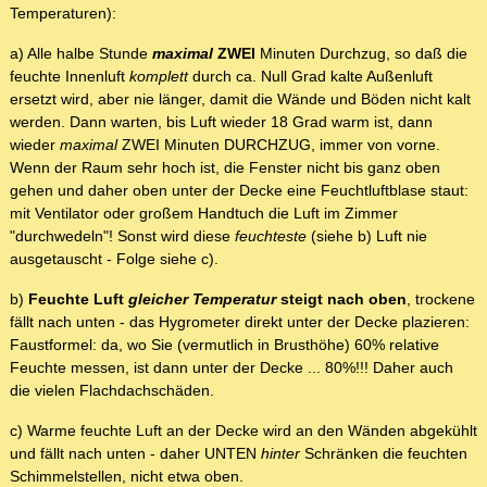
Temperaturen):
a) Alle halbe Stunde
maximal
ZWEI
Minuten Durchzug, so daß die
feuchte Innenluft
komplett
durch ca. Null Grad kalte Außenluft
ersetzt wird, aber nie länger, damit die Wände und Böden nicht kalt
werden. Dann warten, bis Luft wieder 18 Grad warm ist, dann
wieder
maximal
ZWEI Minuten DURCHZUG, immer von vorne.
Wenn der Raum sehr hoch ist, die Fenster nicht bis ganz oben
gehen und daher oben unter der Decke eine Feuchtluftblase staut:
mit Ventilator oder großem Handtuch die Luft im Zimmer
"durchwedeln"! Sonst wird diese
feuchteste
(siehe b) Luft nie
ausgetauscht - Folge siehe c).
b)
Feuchte Luft
gleicher Temperatur
steigt nach oben
, trockene
fällt nach unten - das Hygrometer direkt unter der Decke plazieren:
Faustformel: da, wo Sie (vermutlich in Brusthöhe) 60% relative
Feuchte messen, ist dann unter der Decke ... 80%!!! Daher auch
die vielen Flachdachschäden.
c) Warme feuchte Luft an der Decke wird an den Wänden abgekühlt
und fällt nach unten - daher UNTEN
hinter
Schränken die feuchten
Schimmelstellen, nicht etwa oben.