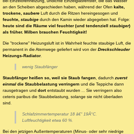
bei Einzelofenheizung, undichte Einzelglasfenster, die das Wasser
an den Scheiben abgeschieden haben, während der Ofen
kalte,
trockene,
saubere
Luft durch die Ritzen hereingesogen und
feuchte,
staubige
durch den Kamin wieder abgegeben hat. Folge:
heute sind die Räume viel feuchter (und tendenziell
staubiger
)
als früher. Milben brauchen Feuchtigkeit!
Die "trockene" Heizungsluft ist in Wahrheit feuchte staubige Luft, die
permanent in die Atemwege geliefert wird von der
Dreckschleuder
Heizungs-Radiator
.
wenig Staubfänger
Staubfänger heißen so, weil sie Staub fangen
, dadurch
zuerst
einmal
die Staubbelastung verringern
und die Teppiche dann
rausgetragen und
dort
entstaubt wurden ... Sie verringern also
ceteris paribus die Staubbelastung, solange sie nicht überladen
sind.
Schlafzimmertemperatur 18 â€“ 19Â°C.
Luftfeuchtigkeit etwa 60 %.
Bei den jetzigen Außentemperaturen (Minus- oder sehr niedrige