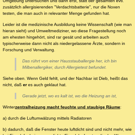
Umgebung untersuchen und dann erst, statt der gesamten evtl.
zusätzlich allergisierenden "Verdachtsbatterie", nur die Noxen
testen, die man auch in relevanter Menge gefunden hat.
Leider ist die medizinische Ausbildung keine Wissenschaft (wie man
hieran sieht) und Umweltmediziner, wo diese Fragestellung noch
am ehesten hingehört, sind rar gesät und arbeiten auch
typischerweise dann nicht als niedergelassene Ärzte, sondern in
Forschung und Verwaltung.
Das rührt von einer Hausstauballergie her, ich bin
Milbenallergiker, durch Allergietest befundet.
Siehe oben. Wenn Geld fehlt, und der Nachbar ist Dieb, heißt das
nicht, daß
er
es auch geklaut hat.
Gerade jetzt, wo es kalt ist, wo die Heizung an ist,
Winter
zentralheizung macht feuchte und staubige Räume
:
a) durch die Luftumwälzung mittels Radiatoren
b) dadurch, daß die Fenster heute luftdicht sind und nicht mehr, wie