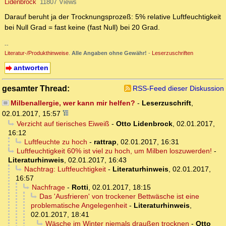
Lidenbrock
11807 Views
Darauf beruht ja der Trocknungsprozeß: 5% relative Luftfeuchtigkeit
bei Null Grad = fast keine (fast Null) bei 20 Grad.
--
Literatur-/Produkthinweise
.
Alle Angaben ohne Gewähr!
-
Leserzuschriften
antworten
gesamter Thread:
RSS-Feed dieser Diskussion
Milbenallergie, wer kann mir helfen?
-
Leserzuschrift
,
02.01.2017, 15:57
Verzicht auf tierisches Eiweiß
-
Otto Lidenbrock
,
02.01.2017,
16:12
Luftfeuchte zu hoch
-
rattrap
,
02.01.2017, 16:31
Luftfeuchtigkeit 60% ist viel zu hoch, um Milben loszuwerden!
-
Literaturhinweis
,
02.01.2017, 16:43
Nachtrag: Luftfeuchtigkeit
-
Literaturhinweis
,
02.01.2017,
16:57
Nachfrage
-
Rotti
,
02.01.2017, 18:15
Das 'Ausfrieren' von trockener Bettwäsche ist eine
problematische Angelegenheit
-
Literaturhinweis
,
02.01.2017, 18:41
Wäsche im Winter niemals draußen trocknen
-
Otto