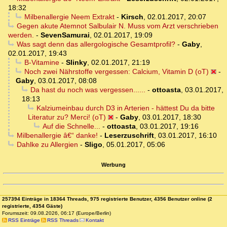
18:32
Milbenallergie Neem Extrakt
-
Kirsch
,
02.01.2017, 20:07
Gegen akute Atemnot Salbulair N. Muss vom Arzt verschrieben
werden.
-
SevenSamurai
,
02.01.2017, 19:09
Was sagt denn das allergologische Gesamtprofil?
-
Gaby
,
02.01.2017, 19:43
B-Vitamine
-
Slinky
,
02.01.2017, 21:19
Noch zwei Nährstoffe vergessen: Calcium, Vitamin D (oT)
-
Gaby
,
03.01.2017, 08:08
Da hast du noch was vergessen......
-
ottoasta
,
03.01.2017,
18:13
Kalziumeinbau durch D3 in Arterien - hättest Du da bitte
Literatur zu? Merci! (oT)
-
Gaby
,
03.01.2017, 18:30
Auf die Schnelle...
-
ottoasta
,
03.01.2017, 19:16
Milbenallergie â€“ danke!
-
Leserzuschrift
,
03.01.2017, 16:10
Dahlke zu Allergien
-
Sligo
,
05.01.2017, 05:06
Werbung
257394 Einträge in 18364 Threads, 975 registrierte Benutzer, 4356 Benutzer online (2
registrierte, 4354 Gäste)
Forumszeit: 09.08.2026, 06:17 (Europe/Berlin)
RSS Einträge
RSS Threads
Kontakt