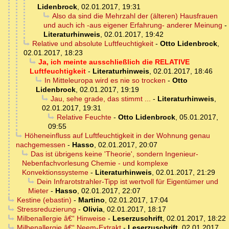
Lidenbrock
,
02.01.2017, 19:31
Also da sind die Mehrzahl der (älteren) Hausfrauen
und auch ich -aus eigener Erfahrung- anderer Meinung
-
Literaturhinweis
,
02.01.2017, 19:42
Relative und absolute Luftfeuchtigkeit
-
Otto Lidenbrock
,
02.01.2017, 18:23
Ja, ich meinte ausschließlich die RELATIVE
Luftfeuchtigkeit
-
Literaturhinweis
,
02.01.2017, 18:46
In Mitteleuropa wird es nie so trocken
-
Otto
Lidenbrock
,
02.01.2017, 19:19
Jau, sehe grade, das stimmt ...
-
Literaturhinweis
,
02.01.2017, 19:31
Relative Feuchte
-
Otto Lidenbrock
,
05.01.2017,
09:55
Höheneinfluss auf Luftfeuchtigkeit in der Wohnung genau
nachgemessen
-
Hasso
,
02.01.2017, 20:07
Das ist übrigens keine 'Theorie', sondern Ingenieur-
Nebenfachvorlesung Chemie - und komplexe
Konvektionssysteme
-
Literaturhinweis
,
02.01.2017, 21:29
Dein Infrarotstrahler-Tipp ist wertvoll für Eigentümer und
Mieter
-
Hasso
,
02.01.2017, 22:07
Kestine (ebastin)
-
Martino
,
02.01.2017, 17:04
Stressreduzierung
-
Olivia
,
02.01.2017, 18:17
Milbenallergie â€“ Hinweise
-
Leserzuschrift
,
02.01.2017, 18:22
Milbenallergie â€“ Neem-Extrakt
-
Leserzuschrift
,
02.01.2017,