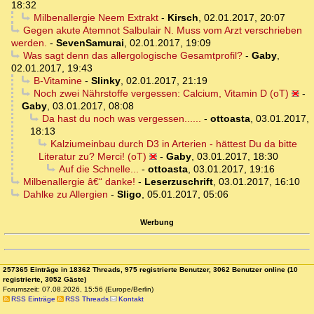
18:32
Milbenallergie Neem Extrakt
-
Kirsch
,
02.01.2017, 20:07
Gegen akute Atemnot Salbulair N. Muss vom Arzt verschrieben
werden.
-
SevenSamurai
,
02.01.2017, 19:09
Was sagt denn das allergologische Gesamtprofil?
-
Gaby
,
02.01.2017, 19:43
B-Vitamine
-
Slinky
,
02.01.2017, 21:19
Noch zwei Nährstoffe vergessen: Calcium, Vitamin D (oT)
-
Gaby
,
03.01.2017, 08:08
Da hast du noch was vergessen......
-
ottoasta
,
03.01.2017,
18:13
Kalziumeinbau durch D3 in Arterien - hättest Du da bitte
Literatur zu? Merci! (oT)
-
Gaby
,
03.01.2017, 18:30
Auf die Schnelle...
-
ottoasta
,
03.01.2017, 19:16
Milbenallergie â€“ danke!
-
Leserzuschrift
,
03.01.2017, 16:10
Dahlke zu Allergien
-
Sligo
,
05.01.2017, 05:06
Werbung
257365 Einträge in 18362 Threads, 975 registrierte Benutzer, 3062 Benutzer online (10
registrierte, 3052 Gäste)
Forumszeit: 07.08.2026, 15:56 (Europe/Berlin)
RSS Einträge
RSS Threads
Kontakt