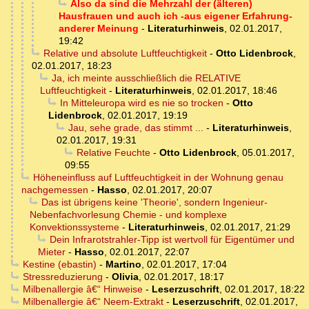
Also da sind die Mehrzahl der (älteren)
Hausfrauen und auch ich -aus eigener Erfahrung-
anderer Meinung
-
Literaturhinweis
,
02.01.2017,
19:42
Relative und absolute Luftfeuchtigkeit
-
Otto Lidenbrock
,
02.01.2017, 18:23
Ja, ich meinte ausschließlich die RELATIVE
Luftfeuchtigkeit
-
Literaturhinweis
,
02.01.2017, 18:46
In Mitteleuropa wird es nie so trocken
-
Otto
Lidenbrock
,
02.01.2017, 19:19
Jau, sehe grade, das stimmt ...
-
Literaturhinweis
,
02.01.2017, 19:31
Relative Feuchte
-
Otto Lidenbrock
,
05.01.2017,
09:55
Höheneinfluss auf Luftfeuchtigkeit in der Wohnung genau
nachgemessen
-
Hasso
,
02.01.2017, 20:07
Das ist übrigens keine 'Theorie', sondern Ingenieur-
Nebenfachvorlesung Chemie - und komplexe
Konvektionssysteme
-
Literaturhinweis
,
02.01.2017, 21:29
Dein Infrarotstrahler-Tipp ist wertvoll für Eigentümer und
Mieter
-
Hasso
,
02.01.2017, 22:07
Kestine (ebastin)
-
Martino
,
02.01.2017, 17:04
Stressreduzierung
-
Olivia
,
02.01.2017, 18:17
Milbenallergie â€“ Hinweise
-
Leserzuschrift
,
02.01.2017, 18:22
Milbenallergie â€“ Neem-Extrakt
-
Leserzuschrift
,
02.01.2017,