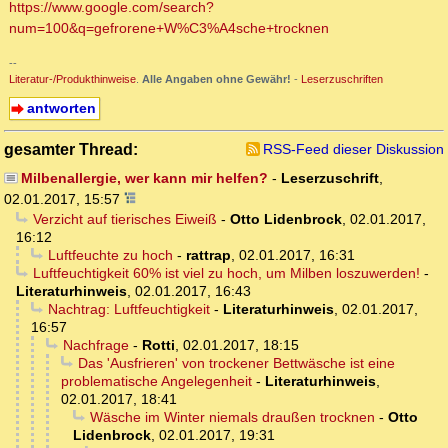
https://www.google.com/search?
num=100&q=gefrorene+W%C3%A4sche+trocknen
--
Literatur-/Produkthinweise
.
Alle Angaben ohne Gewähr!
-
Leserzuschriften
antworten
gesamter Thread:
RSS-Feed dieser Diskussion
Milbenallergie, wer kann mir helfen?
-
Leserzuschrift
,
02.01.2017, 15:57
Verzicht auf tierisches Eiweiß
-
Otto Lidenbrock
,
02.01.2017,
16:12
Luftfeuchte zu hoch
-
rattrap
,
02.01.2017, 16:31
Luftfeuchtigkeit 60% ist viel zu hoch, um Milben loszuwerden!
-
Literaturhinweis
,
02.01.2017, 16:43
Nachtrag: Luftfeuchtigkeit
-
Literaturhinweis
,
02.01.2017,
16:57
Nachfrage
-
Rotti
,
02.01.2017, 18:15
Das 'Ausfrieren' von trockener Bettwäsche ist eine
problematische Angelegenheit
-
Literaturhinweis
,
02.01.2017, 18:41
Wäsche im Winter niemals draußen trocknen
-
Otto
Lidenbrock
,
02.01.2017, 19:31