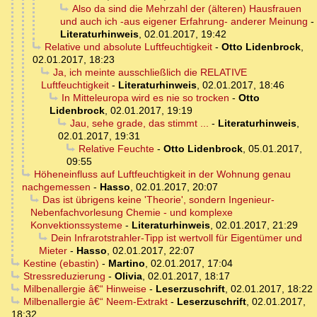
Also da sind die Mehrzahl der (älteren) Hausfrauen
und auch ich -aus eigener Erfahrung- anderer Meinung
-
Literaturhinweis
,
02.01.2017, 19:42
Relative und absolute Luftfeuchtigkeit
-
Otto Lidenbrock
,
02.01.2017, 18:23
Ja, ich meinte ausschließlich die RELATIVE
Luftfeuchtigkeit
-
Literaturhinweis
,
02.01.2017, 18:46
In Mitteleuropa wird es nie so trocken
-
Otto
Lidenbrock
,
02.01.2017, 19:19
Jau, sehe grade, das stimmt ...
-
Literaturhinweis
,
02.01.2017, 19:31
Relative Feuchte
-
Otto Lidenbrock
,
05.01.2017,
09:55
Höheneinfluss auf Luftfeuchtigkeit in der Wohnung genau
nachgemessen
-
Hasso
,
02.01.2017, 20:07
Das ist übrigens keine 'Theorie', sondern Ingenieur-
Nebenfachvorlesung Chemie - und komplexe
Konvektionssysteme
-
Literaturhinweis
,
02.01.2017, 21:29
Dein Infrarotstrahler-Tipp ist wertvoll für Eigentümer und
Mieter
-
Hasso
,
02.01.2017, 22:07
Kestine (ebastin)
-
Martino
,
02.01.2017, 17:04
Stressreduzierung
-
Olivia
,
02.01.2017, 18:17
Milbenallergie â€“ Hinweise
-
Leserzuschrift
,
02.01.2017, 18:22
Milbenallergie â€“ Neem-Extrakt
-
Leserzuschrift
,
02.01.2017,
18:32