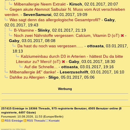
Milbenallergie Neem Extrakt
-
Kirsch
,
02.01.2017, 20:07
Gegen akute Atemnot Salbulair N. Muss vom Arzt verschrieben
werden.
-
SevenSamurai
,
02.01.2017, 19:09
Was sagt denn das allergologische Gesamtprofil?
-
Gaby
,
02.01.2017, 19:43
B-Vitamine
-
Slinky
,
02.01.2017, 21:19
Noch zwei Nährstoffe vergessen: Calcium, Vitamin D (oT)
-
Gaby
,
03.01.2017, 08:08
Da hast du noch was vergessen......
-
ottoasta
,
03.01.2017,
18:13
Kalziumeinbau durch D3 in Arterien - hättest Du da bitte
Literatur zu? Merci! (oT)
-
Gaby
,
03.01.2017, 18:30
Auf die Schnelle...
-
ottoasta
,
03.01.2017, 19:16
Milbenallergie â€“ danke!
-
Leserzuschrift
,
03.01.2017, 16:10
Dahlke zu Allergien
-
Sligo
,
05.01.2017, 05:06
Werbung
257415 Einträge in 18366 Threads, 975 registrierte Benutzer, 4505 Benutzer online (8
registrierte, 4497 Gäste)
Forumszeit: 10.08.2026, 11:53 (Europe/Berlin)
RSS Einträge
RSS Threads
Kontakt
powered by my little forum