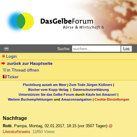
Suche:
Los
Login
zurück zur Hauptseite
in Thread öffnen
Ticker
Fluchtburg autark am Meer
|
Zum Tode Jürgen Küßners
|
Bücher vom Kopp-Verlag |
Datenschutzerklärung
Unterstützen Sie das Gelbe Forum
durch
Käufe bei Amazon
! |
Weitere Buchempfehlungen
und
Amazonnavigation
|
Cookie-Einstellungen
Nachfrage
Rotti
,
Pampa
,
Montag, 02.01.2017, 18:15
(vor 3507 Tagen)
@
Literaturhinweis
11850 Views