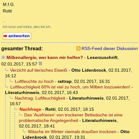
M.f.G.
Rotti
--
Ich esse und trinke, also bin ich.
antworten
gesamter Thread:
RSS-Feed dieser Diskussion
Milbenallergie, wer kann mir helfen?
-
Leserzuschrift
,
02.01.2017, 15:57
Verzicht auf tierisches Eiweiß
-
Otto Lidenbrock
,
02.01.2017,
16:12
Luftfeuchte zu hoch
-
rattrap
,
02.01.2017, 16:31
Luftfeuchtigkeit 60% ist viel zu hoch, um Milben loszuwerden!
-
Literaturhinweis
,
02.01.2017, 16:43
Nachtrag: Luftfeuchtigkeit
-
Literaturhinweis
,
02.01.2017,
16:57
Nachfrage
-
Rotti
,
02.01.2017, 18:15
Das 'Ausfrieren' von trockener Bettwäsche ist eine
problematische Angelegenheit
-
Literaturhinweis
,
02.01.2017, 18:41
Wäsche im Winter niemals draußen trocknen
-
Otto
Lidenbrock
,
02.01.2017, 19:31