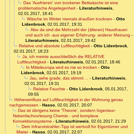
Das 'Ausfrieren' von trockener Bettwäsche ist eine
problematische Angelegenheit
-
Literaturhinweis
,
02.01.2017, 18:41
Wäsche im Winter niemals draußen trocknen
-
Otto
Lidenbrock
,
02.01.2017, 19:31
Also da sind die Mehrzahl der (älteren) Hausfrauen
und auch ich -aus eigener Erfahrung- anderer Meinung
-
Literaturhinweis
,
02.01.2017, 19:42
Relative und absolute Luftfeuchtigkeit
-
Otto Lidenbrock
,
02.01.2017, 18:23
Ja, ich meinte ausschließlich die RELATIVE
Luftfeuchtigkeit
-
Literaturhinweis
,
02.01.2017, 18:46
In Mitteleuropa wird es nie so trocken
-
Otto
Lidenbrock
,
02.01.2017, 19:19
Jau, sehe grade, das stimmt ...
-
Literaturhinweis
,
02.01.2017, 19:31
Relative Feuchte
-
Otto Lidenbrock
,
05.01.2017,
09:55
Höheneinfluss auf Luftfeuchtigkeit in der Wohnung genau
nachgemessen
-
Hasso
,
02.01.2017, 20:07
Das ist übrigens keine 'Theorie', sondern Ingenieur-
Nebenfachvorlesung Chemie - und komplexe
Konvektionssysteme
-
Literaturhinweis
,
02.01.2017, 21:29
Dein Infrarotstrahler-Tipp ist wertvoll für Eigentümer und
Mieter
-
Hasso
,
02.01.2017, 22:07