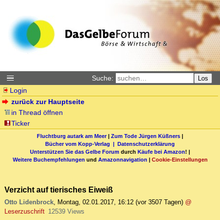
Suche:
Los
Login
zurück zur Hauptseite
in Thread öffnen
Ticker
Fluchtburg autark am Meer
|
Zum Tode Jürgen Küßners
|
Bücher vom Kopp-Verlag |
Datenschutzerklärung
Unterstützen Sie das Gelbe Forum
durch
Käufe bei Amazon
! |
Weitere Buchempfehlungen
und
Amazonnavigation
|
Cookie-Einstellungen
Verzicht auf tierisches Eiweiß
Otto Lidenbrock
,
Montag, 02.01.2017, 16:12
(vor 3507 Tagen)
@
Leserzuschrift
12539 Views