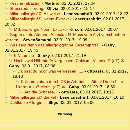
Kestine (ebastin)
-
Martino
,
02.01.2017, 17:04
Stressreduzierung
-
Olivia
,
02.01.2017, 18:17
Milbenallergie â€“ Hinweise
-
Leserzuschrift
,
02.01.2017, 18:22
Milbenallergie â€“ Neem-Extrakt
-
Leserzuschrift
,
02.01.2017,
18:32
Milbenallergie Neem Extrakt
-
Kirsch
,
02.01.2017, 20:07
Gegen akute Atemnot Salbulair N. Muss vom Arzt verschrieben
werden.
-
SevenSamurai
,
02.01.2017, 19:09
Was sagt denn das allergologische Gesamtprofil?
-
Gaby
,
02.01.2017, 19:43
B-Vitamine
-
Slinky
,
02.01.2017, 21:19
Noch zwei Nährstoffe vergessen: Calcium, Vitamin D (oT)
-
Gaby
,
03.01.2017, 08:08
Da hast du noch was vergessen......
-
ottoasta
,
03.01.2017,
18:13
Kalziumeinbau durch D3 in Arterien - hättest Du da bitte
Literatur zu? Merci! (oT)
-
Gaby
,
03.01.2017, 18:30
Auf die Schnelle...
-
ottoasta
,
03.01.2017, 19:16
Milbenallergie â€“ danke!
-
Leserzuschrift
,
03.01.2017, 16:10
Dahlke zu Allergien
-
Sligo
,
05.01.2017, 05:06
Werbung