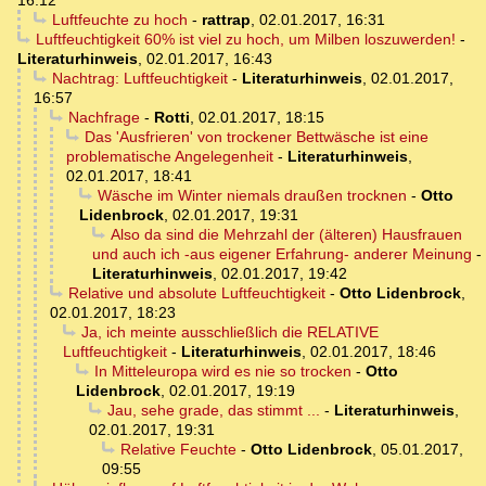
16:12
Luftfeuchte zu hoch
-
rattrap
,
02.01.2017, 16:31
Luftfeuchtigkeit 60% ist viel zu hoch, um Milben loszuwerden!
-
Literaturhinweis
,
02.01.2017, 16:43
Nachtrag: Luftfeuchtigkeit
-
Literaturhinweis
,
02.01.2017,
16:57
Nachfrage
-
Rotti
,
02.01.2017, 18:15
Das 'Ausfrieren' von trockener Bettwäsche ist eine
problematische Angelegenheit
-
Literaturhinweis
,
02.01.2017, 18:41
Wäsche im Winter niemals draußen trocknen
-
Otto
Lidenbrock
,
02.01.2017, 19:31
Also da sind die Mehrzahl der (älteren) Hausfrauen
und auch ich -aus eigener Erfahrung- anderer Meinung
-
Literaturhinweis
,
02.01.2017, 19:42
Relative und absolute Luftfeuchtigkeit
-
Otto Lidenbrock
,
02.01.2017, 18:23
Ja, ich meinte ausschließlich die RELATIVE
Luftfeuchtigkeit
-
Literaturhinweis
,
02.01.2017, 18:46
In Mitteleuropa wird es nie so trocken
-
Otto
Lidenbrock
,
02.01.2017, 19:19
Jau, sehe grade, das stimmt ...
-
Literaturhinweis
,
02.01.2017, 19:31
Relative Feuchte
-
Otto Lidenbrock
,
05.01.2017,
09:55