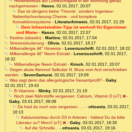
Höheneinfluss auf Luftfeuchtigkeit in der Wohnung genau
nachgemessen
-
Hasso
,
02.01.2017, 20:07
Das ist übrigens keine 'Theorie', sondern Ingenieur-
Nebenfachvorlesung Chemie - und komplexe
Konvektionssysteme
-
Literaturhinweis
,
02.01.2017, 21:29
Dein Infrarotstrahler-Tipp ist wertvoll für Eigentümer
und Mieter
-
Hasso
,
02.01.2017, 22:07
Kestine (ebastin)
-
Martino
,
02.01.2017, 17:04
Stressreduzierung
-
Olivia
,
02.01.2017, 18:17
Milbenallergie â€“ Hinweise
-
Leserzuschrift
,
02.01.2017, 18:22
Milbenallergie â€“ Neem-Extrakt
-
Leserzuschrift
,
02.01.2017,
18:32
Milbenallergie Neem Extrakt
-
Kirsch
,
02.01.2017, 20:07
Gegen akute Atemnot Salbulair N. Muss vom Arzt verschrieben
werden.
-
SevenSamurai
,
02.01.2017, 19:09
Was sagt denn das allergologische Gesamtprofil?
-
Gaby
,
02.01.2017, 19:43
B-Vitamine
-
Slinky
,
02.01.2017, 21:19
Noch zwei Nährstoffe vergessen: Calcium, Vitamin D (oT)
-
Gaby
,
03.01.2017, 08:08
Da hast du noch was vergessen......
-
ottoasta
,
03.01.2017,
18:13
Kalziumeinbau durch D3 in Arterien - hättest Du da bitte
Literatur zu? Merci! (oT)
-
Gaby
,
03.01.2017, 18:30
Auf die Schnelle...
-
ottoasta
,
03.01.2017, 19:16