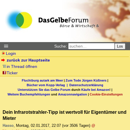
Suche:
Los
Login
zurück zur Hauptseite
in Thread öffnen
Ticker
Fluchtburg autark am Meer
|
Zum Tode Jürgen Küßners
|
Bücher vom Kopp-Verlag |
Datenschutzerklärung
Unterstützen Sie das Gelbe Forum
durch
Käufe bei Amazon
! |
Weitere Buchempfehlungen
und
Amazonnavigation
|
Cookie-Einstellungen
Dein Infrarotstrahler-Tipp ist wertvoll für Eigentümer und
Mieter
Hasso
,
Montag, 02.01.2017, 22:07
(vor 3506 Tagen)
@