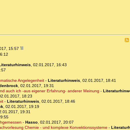
017, 15:57
16:12
Literaturhinweis
,
02.01.2017, 16:43
:57
lematische Angelegenheit
-
Literaturhinweis
,
02.01.2017, 18:41
idenbrock
,
02.01.2017, 19:31
und auch ich -aus eigener Erfahrung- anderer Meinung
-
Literaturhinw
02.01.2017, 18:23
it
-
Literaturhinweis
,
02.01.2017, 18:46
ck
,
02.01.2017, 19:19
2.01.2017, 19:31
09:55
achgemessen
-
Hasso
,
02.01.2017, 20:07
nfachvorlesung Chemie - und komplexe Konvektionssysteme
-
Literatur