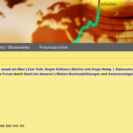
ts / Börsenlinks
Forumsarchive
 autark am Meer
|
Zum Tode Jürgen Küßners
|
Bücher vom Kopp-Verlag |
Datenschut
be Forum
durch
Käufe bei Amazon
! |
Weitere Buchempfehlungen
und
Amazonnavigat
te bei mir im