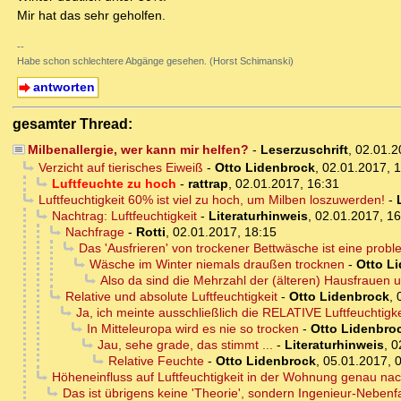
Mir hat das sehr geholfen.
--
Habe schon schlechtere Abgänge gesehen. (Horst Schimanski)
antworten
gesamter Thread:
Milbenallergie, wer kann mir helfen?
-
Leserzuschrift
,
02.01.2
Verzicht auf tierisches Eiweiß
-
Otto Lidenbrock
,
02.01.2017, 
Luftfeuchte zu hoch
-
rattrap
,
02.01.2017, 16:31
Luftfeuchtigkeit 60% ist viel zu hoch, um Milben loszuwerden!
-
Nachtrag: Luftfeuchtigkeit
-
Literaturhinweis
,
02.01.2017, 16
Nachfrage
-
Rotti
,
02.01.2017, 18:15
Das 'Ausfrieren' von trockener Bettwäsche ist eine prob
Wäsche im Winter niemals draußen trocknen
-
Otto L
Also da sind die Mehrzahl der (älteren) Hausfrauen 
Relative und absolute Luftfeuchtigkeit
-
Otto Lidenbrock
,
Ja, ich meinte ausschließlich die RELATIVE Luftfeuchtigke
In Mitteleuropa wird es nie so trocken
-
Otto Lidenbro
Jau, sehe grade, das stimmt ...
-
Literaturhinweis
,
0
Relative Feuchte
-
Otto Lidenbrock
,
05.01.2017, 
Höheneinfluss auf Luftfeuchtigkeit in der Wohnung genau n
Das ist übrigens keine 'Theorie', sondern Ingenieur-Nebe