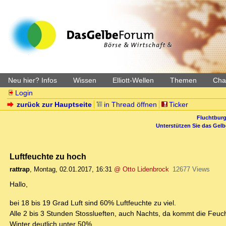
Neu hier? Infos
Wissen
Elliott-Wellen
Themen
Char
Login
zurück zur Hauptseite
in Thread öffnen
Ticker
Fluchtburg
Unterstützen Sie das Gel
Luftfeuchte zu hoch
rattrap
,
Montag, 02.01.2017, 16:31
@ Otto Lidenbrock
12677 Views
Hallo,
bei 18 bis 19 Grad Luft sind 60% Luftfeuchte zu viel.
Alle 2 bis 3 Stunden Stosslueften, auch Nachts, da kommt die Feuch
Winter deutlich unter 50%.