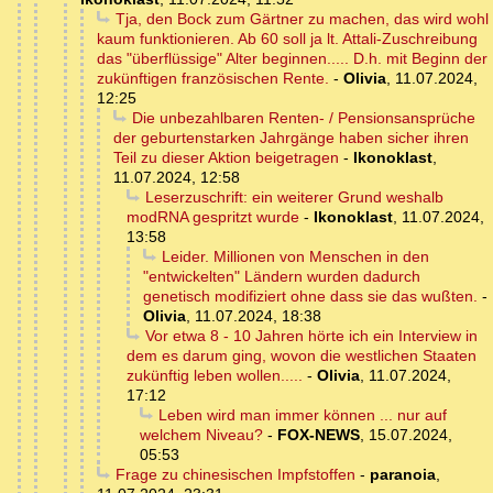
Tja, den Bock zum Gärtner zu machen, das wird wohl
kaum funktionieren. Ab 60 soll ja lt. Attali-Zuschreibung
das "überflüssige" Alter beginnen..... D.h. mit Beginn der
zukünftigen französischen Rente.
-
Olivia
,
11.07.2024,
12:25
Die unbezahlbaren Renten- / Pensionsansprüche
der geburtenstarken Jahrgänge haben sicher ihren
Teil zu dieser Aktion beigetragen
-
Ikonoklast
,
11.07.2024, 12:58
Leserzuschrift: ein weiterer Grund weshalb
modRNA gespritzt wurde
-
Ikonoklast
,
11.07.2024,
13:58
Leider. Millionen von Menschen in den
"entwickelten" Ländern wurden dadurch
genetisch modifiziert ohne dass sie das wußten.
-
Olivia
,
11.07.2024, 18:38
Vor etwa 8 - 10 Jahren hörte ich ein Interview in
dem es darum ging, wovon die westlichen Staaten
zukünftig leben wollen.....
-
Olivia
,
11.07.2024,
17:12
Leben wird man immer können ... nur auf
welchem Niveau?
-
FOX-NEWS
,
15.07.2024,
05:53
Frage zu chinesischen Impfstoffen
-
paranoia
,