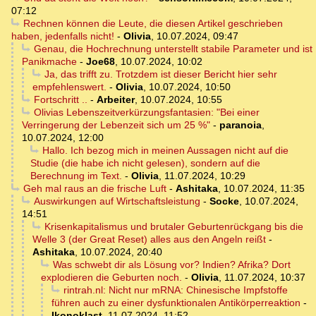
07:12
Rechnen können die Leute, die diesen Artikel geschrieben
haben, jedenfalls nicht!
-
Olivia
,
10.07.2024, 09:47
Genau, die Hochrechnung unterstellt stabile Parameter und ist
Panikmache
-
Joe68
,
10.07.2024, 10:02
Ja, das trifft zu. Trotzdem ist dieser Bericht hier sehr
empfehlenswert.
-
Olivia
,
10.07.2024, 10:50
Fortschritt ..
-
Arbeiter
,
10.07.2024, 10:55
Olivias Lebenszeitverkürzungsfantasien: "Bei einer
Verringerung der Lebenzeit sich um 25 %"
-
paranoia
,
10.07.2024, 12:00
Hallo. Ich bezog mich in meinen Aussagen nicht auf die
Studie (die habe ich nicht gelesen), sondern auf die
Berechnung im Text.
-
Olivia
,
11.07.2024, 10:29
Geh mal raus an die frische Luft
-
Ashitaka
,
10.07.2024, 11:35
Auswirkungen auf Wirtschaftsleistung
-
Socke
,
10.07.2024,
14:51
Krisenkapitalismus und brutaler Geburtenrückgang bis die
Welle 3 (der Great Reset) alles aus den Angeln reißt
-
Ashitaka
,
10.07.2024, 20:40
Was schwebt dir als Lösung vor? Indien? Afrika? Dort
explodieren die Geburten noch.
-
Olivia
,
11.07.2024, 10:37
rintrah.nl: Nicht nur mRNA: Chinesische Impfstoffe
führen auch zu einer dysfunktionalen Antikörperreaktion
-
Ikonoklast
,
11.07.2024, 11:52