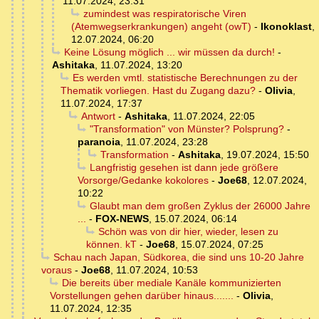
11.07.2024, 23:31
zumindest was respiratorische Viren
(Atemwegserkrankungen) angeht (owT)
-
Ikonoklast
,
12.07.2024, 06:20
Keine Lösung möglich ... wir müssen da durch!
-
Ashitaka
,
11.07.2024, 13:20
Es werden vmtl. statistische Berechnungen zu der
Thematik vorliegen. Hast du Zugang dazu?
-
Olivia
,
11.07.2024, 17:37
Antwort
-
Ashitaka
,
11.07.2024, 22:05
"Transformation" von Münster? Polsprung?
-
paranoia
,
11.07.2024, 23:28
Transformation
-
Ashitaka
,
19.07.2024, 15:50
Langfristig gesehen ist dann jede größere
Vorsorge/Gedanke kokolores
-
Joe68
,
12.07.2024,
10:22
Glaubt man dem großen Zyklus der 26000 Jahre
...
-
FOX-NEWS
,
15.07.2024, 06:14
Schön was von dir hier, wieder, lesen zu
können. kT
-
Joe68
,
15.07.2024, 07:25
Schau nach Japan, Südkorea, die sind uns 10-20 Jahre
voraus
-
Joe68
,
11.07.2024, 10:53
Die bereits über mediale Kanäle kommunizierten
Vorstellungen gehen darüber hinaus.......
-
Olivia
,
11.07.2024, 12:35