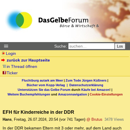
Suche:
Los
Login
zurück zur Hauptseite
in Thread öffnen
Ticker
Fluchtburg autark am Meer
|
Zum Tode Jürgen Küßners
|
Bücher vom Kopp-Verlag |
Datenschutzerklärung
Unterstützen Sie das Gelbe Forum
durch
Käufe bei Amazon
! |
Weitere Buchempfehlungen
und
Amazonnavigation
|
Cookie-Einstellungen
EFH für Kinderreiche in der DDR
Hans
,
Freitag, 26.07.2024, 20:54
(vor 741 Tagen)
@ Brutus
3478 Views
In der DDR bekamen Eltern mit 3 oder mehr, auf dem Land auch