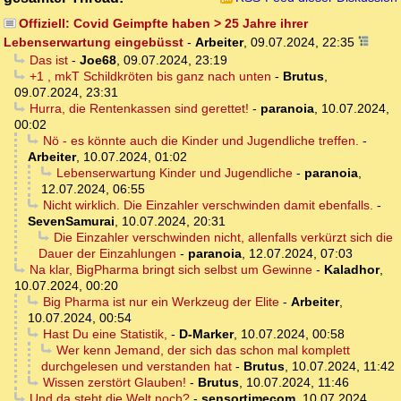
Offiziell: Covid Geimpfte haben > 25 Jahre ihrer
Lebenserwartung eingebüsst
-
Arbeiter
,
09.07.2024, 22:35
Das ist
-
Joe68
,
09.07.2024, 23:19
+1 , mkT Schildkröten bis ganz nach unten
-
Brutus
,
09.07.2024, 23:31
Hurra, die Rentenkassen sind gerettet!
-
paranoia
,
10.07.2024,
00:02
Nö - es könnte auch die Kinder und Jugendliche treffen.
-
Arbeiter
,
10.07.2024, 01:02
Lebenserwartung Kinder und Jugendliche
-
paranoia
,
12.07.2024, 06:55
Nicht wirklich. Die Einzahler verschwinden damit ebenfalls.
-
SevenSamurai
,
10.07.2024, 20:31
Die Einzahler verschwinden nicht, allenfalls verkürzt sich die
Dauer der Einzahlungen
-
paranoia
,
12.07.2024, 07:03
Na klar, BigPharma bringt sich selbst um Gewinne
-
Kaladhor
,
10.07.2024, 00:20
Big Pharma ist nur ein Werkzeug der Elite
-
Arbeiter
,
10.07.2024, 00:54
Hast Du eine Statistik,
-
D-Marker
,
10.07.2024, 00:58
Wer kenn Jemand, der sich das schon mal komplett
durchgelesen und verstanden hat
-
Brutus
,
10.07.2024, 11:42
Wissen zerstört Glauben!
-
Brutus
,
10.07.2024, 11:46
Und da steht die Welt noch?
-
sensortimecom
,
10.07.2024,