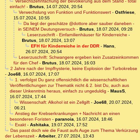
Versechszehnfachung der Bevölkerung aus dem Stand - total
einfach!
-
Brutus
,
14.07.2024, 20:54
Verwechslung von Funktion und Funktionswert
-
Ostfriese
,
15.07.2024, 10:55
Da liegt der geschätze @dottore aber sauber daneben -
in SEINEM Deutungsversuch
-
Brutus
,
18.07.2024, 09:28
Leserzuschrift - Einfamilienhäuser für Kinderreiche
-
Brutus
,
18.07.2024, 13:07
EFH für Kinderreiche in der DDR
-
Hans
,
26.07.2024, 20:54
Leserzuschrift: Schwangere ergeben kein Zusatzeinkommen
für den Chef
-
Brutus
,
18.07.2024, 16:03
2 Jahre nach der Impfhysterie, keine Explosion der Turbokrebse
-
Joe68
,
16.07.2024, 17:07
1. verfolgst Du ganz offensichtlich die wissenschaftlichen
Veröffentlichungen zur Thematik nicht & 2. bist Du, auch aus
dieser Unkenntnis heraus, einfach zu ungeduldig
-
MausS
,
16.07.2024, 17:44
Wissenschaft: Alkohol ist ein Zellgift
-
Joe68
,
20.07.2024,
06:21
Anstieg der Krebserkrankungen + Nachricht an einen
besonderen Foristen
-
paranoia
,
16.07.2024, 18:46
Exakt
-
Ashitaka
,
19.07.2024, 17:52
Das passt doch wie die Faust aufs Auge zum Thema Verkürzung
der Lebenszeit
-
Arbeiter
,
27.07.2024, 13:43