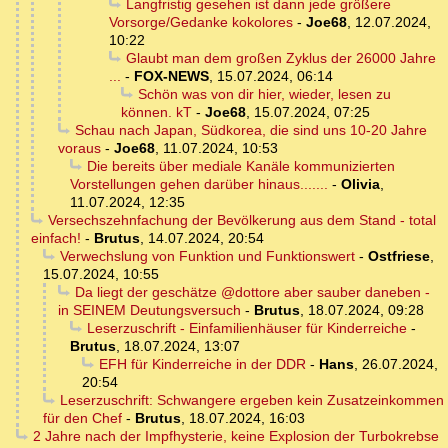
Langfristig gesehen ist dann jede größere
Vorsorge/Gedanke kokolores
-
Joe68
,
12.07.2024,
10:22
Glaubt man dem großen Zyklus der 26000 Jahre
...
-
FOX-NEWS
,
15.07.2024, 06:14
Schön was von dir hier, wieder, lesen zu
können. kT
-
Joe68
,
15.07.2024, 07:25
Schau nach Japan, Südkorea, die sind uns 10-20 Jahre
voraus
-
Joe68
,
11.07.2024, 10:53
Die bereits über mediale Kanäle kommunizierten
Vorstellungen gehen darüber hinaus.......
-
Olivia
,
11.07.2024, 12:35
Versechszehnfachung der Bevölkerung aus dem Stand - total
einfach!
-
Brutus
,
14.07.2024, 20:54
Verwechslung von Funktion und Funktionswert
-
Ostfriese
,
15.07.2024, 10:55
Da liegt der geschätze @dottore aber sauber daneben -
in SEINEM Deutungsversuch
-
Brutus
,
18.07.2024, 09:28
Leserzuschrift - Einfamilienhäuser für Kinderreiche
-
Brutus
,
18.07.2024, 13:07
EFH für Kinderreiche in der DDR
-
Hans
,
26.07.2024,
20:54
Leserzuschrift: Schwangere ergeben kein Zusatzeinkommen
für den Chef
-
Brutus
,
18.07.2024, 16:03
2 Jahre nach der Impfhysterie, keine Explosion der Turbokrebse