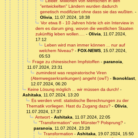
Leider. Millionen von Menschen in den
"entwickelten" Ländern wurden dadurch
genetisch modifiziert ohne dass sie das wußten.
-
Olivia
,
11.07.2024, 18:38
Vor etwa 8 - 10 Jahren hörte ich ein Interview in
dem es darum ging, wovon die westlichen Staaten
zukünftig leben wollen.....
-
Olivia
,
11.07.2024,
17:12
Leben wird man immer können ... nur auf
welchem Niveau?
-
FOX-NEWS
,
15.07.2024,
05:53
Frage zu chinesischen Impfstoffen
-
paranoia
,
11.07.2024, 23:31
zumindest was respiratorische Viren
(Atemwegserkrankungen) angeht (owT)
-
Ikonoklast
,
12.07.2024, 06:20
Keine Lösung möglich ... wir müssen da durch!
-
Ashitaka
,
11.07.2024, 13:20
Es werden vmtl. statistische Berechnungen zu der
Thematik vorliegen. Hast du Zugang dazu?
-
Olivia
,
11.07.2024, 17:37
Antwort
-
Ashitaka
,
11.07.2024, 22:05
"Transformation" von Münster? Polsprung?
-
paranoia
,
11.07.2024, 23:28
Transformation
-
Ashitaka
,
19.07.2024, 15:50