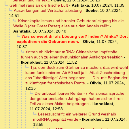
Berechnung im Text.
-
Olivia
,
11.07.2024, 10:29
Geh mal raus an die frische Luft
-
Ashitaka
,
10.07.2024, 11:35
Auswirkungen auf Wirtschaftsleistung
-
Socke
,
10.07.2024,
14:51
Krisenkapitalismus und brutaler Geburtenrückgang bis die
Welle 3 (der Great Reset) alles aus den Angeln reißt
-
Ashitaka
,
10.07.2024, 20:40
Was schwebt dir als Lösung vor? Indien? Afrika? Dort
explodieren die Geburten noch.
-
Olivia
,
11.07.2024,
10:37
rintrah.nl: Nicht nur mRNA: Chinesische Impfstoffe
führen auch zu einer dysfunktionalen Antikörperreaktion
-
Ikonoklast
,
11.07.2024, 11:52
Tja, den Bock zum Gärtner zu machen, das wird wohl
kaum funktionieren. Ab 60 soll ja lt. Attali-Zuschreibung
das "überflüssige" Alter beginnen..... D.h. mit Beginn der
zukünftigen französischen Rente.
-
Olivia
,
11.07.2024,
12:25
Die unbezahlbaren Renten- / Pensionsansprüche
der geburtenstarken Jahrgänge haben sicher ihren
Teil zu dieser Aktion beigetragen
-
Ikonoklast
,
11.07.2024, 12:58
Leserzuschrift: ein weiterer Grund weshalb
modRNA gespritzt wurde
-
Ikonoklast
,
11.07.2024,
13:58