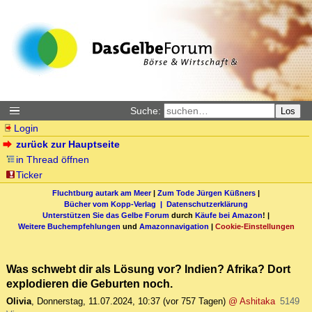
Suche:
Los
Login
zurück zur Hauptseite
in Thread öffnen
Ticker
Fluchtburg autark am Meer
|
Zum Tode Jürgen Küßners
|
Bücher vom Kopp-Verlag |
Datenschutzerklärung
Unterstützen Sie das Gelbe Forum
durch
Käufe bei Amazon
! |
Weitere Buchempfehlungen
und
Amazonnavigation
|
Cookie-Einstellungen
Was schwebt dir als Lösung vor? Indien? Afrika? Dort
explodieren die Geburten noch.
Olivia
,
Donnerstag, 11.07.2024, 10:37
(vor 757 Tagen)
@ Ashitaka
5149