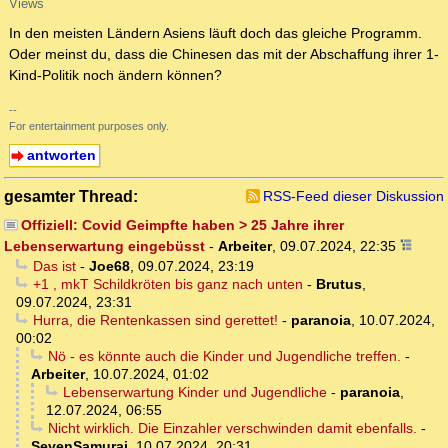
Views
In den meisten Ländern Asiens läuft doch das gleiche Programm.
Oder meinst du, dass die Chinesen das mit der Abschaffung ihrer 1-
Kind-Politik noch ändern können?
--
For entertainment purposes only.
antworten
gesamter Thread:
RSS-Feed dieser Diskussion
Offiziell: Covid Geimpfte haben > 25 Jahre ihrer
Lebenserwartung eingebüsst
-
Arbeiter
,
09.07.2024, 22:35
Das ist
-
Joe68
,
09.07.2024, 23:19
+1 , mkT Schildkröten bis ganz nach unten
-
Brutus
,
09.07.2024, 23:31
Hurra, die Rentenkassen sind gerettet!
-
paranoia
,
10.07.2024,
00:02
Nö - es könnte auch die Kinder und Jugendliche treffen.
-
Arbeiter
,
10.07.2024, 01:02
Lebenserwartung Kinder und Jugendliche
-
paranoia
,
12.07.2024, 06:55
Nicht wirklich. Die Einzahler verschwinden damit ebenfalls.
-
SevenSamurai
,
10.07.2024, 20:31