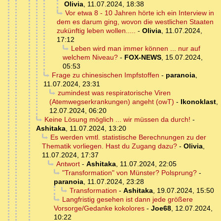
Olivia
,
11.07.2024, 18:38
Vor etwa 8 - 10 Jahren hörte ich ein Interview in
dem es darum ging, wovon die westlichen Staaten
zukünftig leben wollen.....
-
Olivia
,
11.07.2024,
17:12
Leben wird man immer können ... nur auf
welchem Niveau?
-
FOX-NEWS
,
15.07.2024,
05:53
Frage zu chinesischen Impfstoffen
-
paranoia
,
11.07.2024, 23:31
zumindest was respiratorische Viren
(Atemwegserkrankungen) angeht (owT)
-
Ikonoklast
,
12.07.2024, 06:20
Keine Lösung möglich ... wir müssen da durch!
-
Ashitaka
,
11.07.2024, 13:20
Es werden vmtl. statistische Berechnungen zu der
Thematik vorliegen. Hast du Zugang dazu?
-
Olivia
,
11.07.2024, 17:37
Antwort
-
Ashitaka
,
11.07.2024, 22:05
"Transformation" von Münster? Polsprung?
-
paranoia
,
11.07.2024, 23:28
Transformation
-
Ashitaka
,
19.07.2024, 15:50
Langfristig gesehen ist dann jede größere
Vorsorge/Gedanke kokolores
-
Joe68
,
12.07.2024,
10:22