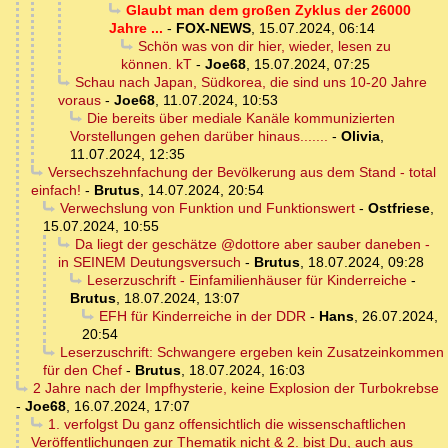
Glaubt man dem großen Zyklus der 26000
Jahre ...
-
FOX-NEWS
,
15.07.2024, 06:14
Schön was von dir hier, wieder, lesen zu
können. kT
-
Joe68
,
15.07.2024, 07:25
Schau nach Japan, Südkorea, die sind uns 10-20 Jahre
voraus
-
Joe68
,
11.07.2024, 10:53
Die bereits über mediale Kanäle kommunizierten
Vorstellungen gehen darüber hinaus.......
-
Olivia
,
11.07.2024, 12:35
Versechszehnfachung der Bevölkerung aus dem Stand - total
einfach!
-
Brutus
,
14.07.2024, 20:54
Verwechslung von Funktion und Funktionswert
-
Ostfriese
,
15.07.2024, 10:55
Da liegt der geschätze @dottore aber sauber daneben -
in SEINEM Deutungsversuch
-
Brutus
,
18.07.2024, 09:28
Leserzuschrift - Einfamilienhäuser für Kinderreiche
-
Brutus
,
18.07.2024, 13:07
EFH für Kinderreiche in der DDR
-
Hans
,
26.07.2024,
20:54
Leserzuschrift: Schwangere ergeben kein Zusatzeinkommen
für den Chef
-
Brutus
,
18.07.2024, 16:03
2 Jahre nach der Impfhysterie, keine Explosion der Turbokrebse
-
Joe68
,
16.07.2024, 17:07
1. verfolgst Du ganz offensichtlich die wissenschaftlichen
Veröffentlichungen zur Thematik nicht & 2. bist Du, auch aus