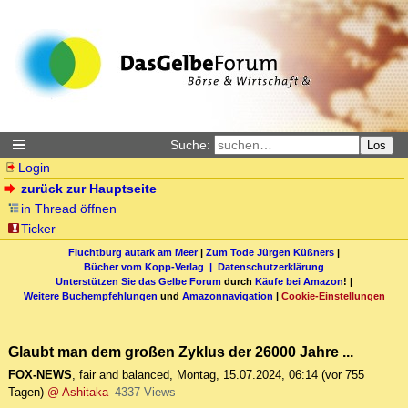
Suche:
Los
Login
zurück zur Hauptseite
in Thread öffnen
Ticker
Fluchtburg autark am Meer
|
Zum Tode Jürgen Küßners
|
Bücher vom Kopp-Verlag |
Datenschutzerklärung
Unterstützen Sie das Gelbe Forum
durch
Käufe bei Amazon
! |
Weitere Buchempfehlungen
und
Amazonnavigation
|
Cookie-Einstellungen
Glaubt man dem großen Zyklus der 26000 Jahre ...
FOX-NEWS
,
fair and balanced
,
Montag, 15.07.2024, 06:14
(vor 755
Tagen)
@ Ashitaka
4337 Views