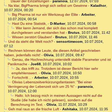
Dauer der Einzahlungen
-
paranoia
,
12.07.2024, 07:03
Na klar, BigPharma bringt sich selbst um Gewinne
-
Kaladhor
,
10.07.2024, 00:20
Big Pharma ist nur ein Werkzeug der Elite
-
Arbeiter
,
10.07.2024, 00:54
Hast Du eine Statistik,
-
D-Marker
,
10.07.2024, 00:58
Wer kenn Jemand, der sich das schon mal komplett
durchgelesen und verstanden hat
-
Brutus
,
10.07.2024, 11:42
Wissen zerstört Glauben!
-
Brutus
,
10.07.2024, 11:46
Und da steht die Welt noch?
-
sensortimecom
,
10.07.2024,
07:12
Rechnen können die Leute, die diesen Artikel geschrieben
haben, jedenfalls nicht!
-
Olivia
,
10.07.2024, 09:47
Genau, die Hochrechnung unterstellt stabile Parameter und ist
Panikmache
-
Joe68
,
10.07.2024, 10:02
Ja, das trifft zu. Trotzdem ist dieser Bericht hier sehr
empfehlenswert.
-
Olivia
,
10.07.2024, 10:50
Fortschritt ..
-
Arbeiter
,
10.07.2024, 10:55
Olivias Lebenszeitverkürzungsfantasien: "Bei einer
Verringerung der Lebenzeit sich um 25 %"
-
paranoia
,
10.07.2024, 12:00
Hallo. Ich bezog mich in meinen Aussagen nicht auf die
Studie (die habe ich nicht gelesen), sondern auf die
Berechnung im Text.
-
Olivia
,
11.07.2024, 10:29
Geh mal raus an die frische Luft
-
Ashitaka
,
10.07.2024, 11:35