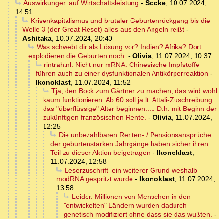
Auswirkungen auf Wirtschaftsleistung
-
Socke
,
10.07.2024,
14:51
Krisenkapitalismus und brutaler Geburtenrückgang bis die
Welle 3 (der Great Reset) alles aus den Angeln reißt
-
Ashitaka
,
10.07.2024, 20:40
Was schwebt dir als Lösung vor? Indien? Afrika? Dort
explodieren die Geburten noch.
-
Olivia
,
11.07.2024, 10:37
rintrah.nl: Nicht nur mRNA: Chinesische Impfstoffe
führen auch zu einer dysfunktionalen Antikörperreaktion
-
Ikonoklast
,
11.07.2024, 11:52
Tja, den Bock zum Gärtner zu machen, das wird wohl
kaum funktionieren. Ab 60 soll ja lt. Attali-Zuschreibung
das "überflüssige" Alter beginnen..... D.h. mit Beginn der
zukünftigen französischen Rente.
-
Olivia
,
11.07.2024,
12:25
Die unbezahlbaren Renten- / Pensionsansprüche
der geburtenstarken Jahrgänge haben sicher ihren
Teil zu dieser Aktion beigetragen
-
Ikonoklast
,
11.07.2024, 12:58
Leserzuschrift: ein weiterer Grund weshalb
modRNA gespritzt wurde
-
Ikonoklast
,
11.07.2024,
13:58
Leider. Millionen von Menschen in den
"entwickelten" Ländern wurden dadurch
genetisch modifiziert ohne dass sie das wußten.
-