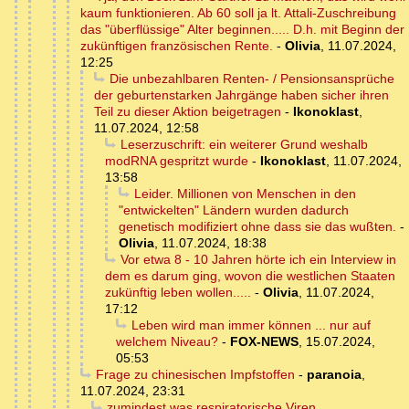
kaum funktionieren. Ab 60 soll ja lt. Attali-Zuschreibung
das "überflüssige" Alter beginnen..... D.h. mit Beginn der
zukünftigen französischen Rente.
-
Olivia
,
11.07.2024,
12:25
Die unbezahlbaren Renten- / Pensionsansprüche
der geburtenstarken Jahrgänge haben sicher ihren
Teil zu dieser Aktion beigetragen
-
Ikonoklast
,
11.07.2024, 12:58
Leserzuschrift: ein weiterer Grund weshalb
modRNA gespritzt wurde
-
Ikonoklast
,
11.07.2024,
13:58
Leider. Millionen von Menschen in den
"entwickelten" Ländern wurden dadurch
genetisch modifiziert ohne dass sie das wußten.
-
Olivia
,
11.07.2024, 18:38
Vor etwa 8 - 10 Jahren hörte ich ein Interview in
dem es darum ging, wovon die westlichen Staaten
zukünftig leben wollen.....
-
Olivia
,
11.07.2024,
17:12
Leben wird man immer können ... nur auf
welchem Niveau?
-
FOX-NEWS
,
15.07.2024,
05:53
Frage zu chinesischen Impfstoffen
-
paranoia
,
11.07.2024, 23:31
zumindest was respiratorische Viren