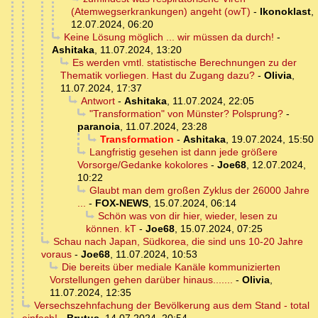
(Atemwegserkrankungen) angeht (owT)
-
Ikonoklast
,
12.07.2024, 06:20
Keine Lösung möglich ... wir müssen da durch!
-
Ashitaka
,
11.07.2024, 13:20
Es werden vmtl. statistische Berechnungen zu der
Thematik vorliegen. Hast du Zugang dazu?
-
Olivia
,
11.07.2024, 17:37
Antwort
-
Ashitaka
,
11.07.2024, 22:05
"Transformation" von Münster? Polsprung?
-
paranoia
,
11.07.2024, 23:28
Transformation
-
Ashitaka
,
19.07.2024, 15:50
Langfristig gesehen ist dann jede größere
Vorsorge/Gedanke kokolores
-
Joe68
,
12.07.2024,
10:22
Glaubt man dem großen Zyklus der 26000 Jahre
...
-
FOX-NEWS
,
15.07.2024, 06:14
Schön was von dir hier, wieder, lesen zu
können. kT
-
Joe68
,
15.07.2024, 07:25
Schau nach Japan, Südkorea, die sind uns 10-20 Jahre
voraus
-
Joe68
,
11.07.2024, 10:53
Die bereits über mediale Kanäle kommunizierten
Vorstellungen gehen darüber hinaus.......
-
Olivia
,
11.07.2024, 12:35
Versechszehnfachung der Bevölkerung aus dem Stand - total