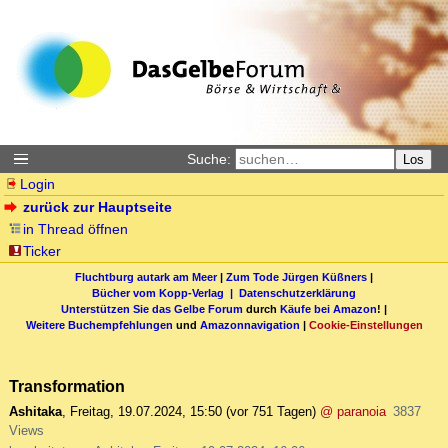
Suche:
Los
Login
zurück zur Hauptseite
in Thread öffnen
Ticker
Fluchtburg autark am Meer
|
Zum Tode Jürgen Küßners
|
Bücher vom Kopp-Verlag |
Datenschutzerklärung
Unterstützen Sie das Gelbe Forum
durch
Käufe bei Amazon
! |
Weitere Buchempfehlungen
und
Amazonnavigation
|
Cookie-Einstellungen
Transformation
Ashitaka
,
Freitag, 19.07.2024, 15:50
(vor 751 Tagen)
@ paranoia
3837
Views