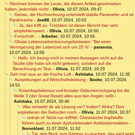
Rechnen können die Leute, die diesen Artikel geschrieben
haben, jedenfalls nicht!
-
Olivia
,
10.07.2024, 09:47
Genau, die Hochrechnung unterstellt stabile Parameter und ist
Panikmache
-
Joe68
,
10.07.2024, 10:02
Ja, das trifft zu. Trotzdem ist dieser Bericht hier sehr
empfehlenswert.
-
Olivia
,
10.07.2024, 10:50
Fortschritt ..
-
Arbeiter
,
10.07.2024, 10:55
Olivias Lebenszeitverkürzungsfantasien: "Bei einer
Verringerung der Lebenzeit sich um 25 %"
-
paranoia
,
10.07.2024, 12:00
Hallo. Ich bezog mich in meinen Aussagen nicht auf die
Studie (die habe ich nicht gelesen), sondern auf die
Berechnung im Text.
-
Olivia
,
11.07.2024, 10:29
Geh mal raus an die frische Luft
-
Ashitaka
,
10.07.2024, 11:35
Auswirkungen auf Wirtschaftsleistung
-
Socke
,
10.07.2024,
14:51
Krisenkapitalismus und brutaler Geburtenrückgang bis die
Welle 3 (der Great Reset) alles aus den Angeln reißt
-
Ashitaka
,
10.07.2024, 20:40
Was schwebt dir als Lösung vor? Indien? Afrika? Dort
explodieren die Geburten noch.
-
Olivia
,
11.07.2024, 10:37
rintrah.nl: Nicht nur mRNA: Chinesische Impfstoffe
führen auch zu einer dysfunktionalen Antikörperreaktion
-
Ikonoklast
,
11.07.2024, 11:52
Tja, den Bock zum Gärtner zu machen, das wird wohl