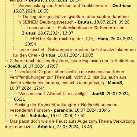
einfach!
-
Brutus
,
14.07.2024, 20:54
Verwechslung von Funktion und Funktionswert
-
Ostfriese
,
15.07.2024, 10:55
Da liegt der geschätze @dottore aber sauber daneben -
in SEINEM Deutungsversuch
-
Brutus
,
18.07.2024, 09:28
Leserzuschrift - Einfamilienhäuser für Kinderreiche
-
Brutus
,
18.07.2024, 13:07
EFH für Kinderreiche in der DDR
-
Hans
,
26.07.2024,
20:54
Leserzuschrift: Schwangere ergeben kein Zusatzeinkommen
für den Chef
-
Brutus
,
18.07.2024, 16:03
2 Jahre nach der Impfhysterie, keine Explosion der Turbokrebse
-
Joe68
,
16.07.2024, 17:07
1. verfolgst Du ganz offensichtlich die wissenschaftlichen
Veröffentlichungen zur Thematik nicht & 2. bist Du, auch aus
dieser Unkenntnis heraus, einfach zu ungeduldig
-
MausS
,
16.07.2024, 17:44
Wissenschaft: Alkohol ist ein Zellgift
-
Joe68
,
20.07.2024,
06:21
Anstieg der Krebserkrankungen + Nachricht an einen
besonderen Foristen
-
paranoia
,
16.07.2024, 18:46
Exakt
-
Ashitaka
,
19.07.2024, 17:52
Das passt doch wie die Faust aufs Auge zum Thema Verkürzung
der Lebenszeit
-
Arbeiter
,
27.07.2024, 13:43