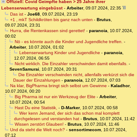
Offiziell: Covid Geimpfte haben > 25 Jahre ihrer
Lebenserwartung eingebüsst
-
Arbeiter
,
09.07.2024, 22:35
Das ist
-
Joe68
,
09.07.2024, 23:19
+1 , mkT Schildkröten bis ganz nach unten
-
Brutus
,
09.07.2024, 23:31
Hurra, die Rentenkassen sind gerettet!
-
paranoia
,
10.07.2024,
00:02
Nö - es könnte auch die Kinder und Jugendliche treffen.
-
Arbeiter
,
10.07.2024, 01:02
Lebenserwartung Kinder und Jugendliche
-
paranoia
,
12.07.2024, 06:55
Nicht wirklich. Die Einzahler verschwinden damit ebenfalls.
-
SevenSamurai
,
10.07.2024, 20:31
Die Einzahler verschwinden nicht, allenfalls verkürzt sich die
Dauer der Einzahlungen
-
paranoia
,
12.07.2024, 07:03
Na klar, BigPharma bringt sich selbst um Gewinne
-
Kaladhor
,
10.07.2024, 00:20
Big Pharma ist nur ein Werkzeug der Elite
-
Arbeiter
,
10.07.2024, 00:54
Hast Du eine Statistik,
-
D-Marker
,
10.07.2024, 00:58
Wer kenn Jemand, der sich das schon mal komplett
durchgelesen und verstanden hat
-
Brutus
,
10.07.2024, 11:42
Wissen zerstört Glauben!
-
Brutus
,
10.07.2024, 11:46
Und da steht die Welt noch?
-
sensortimecom
,
10.07.2024,
07:12