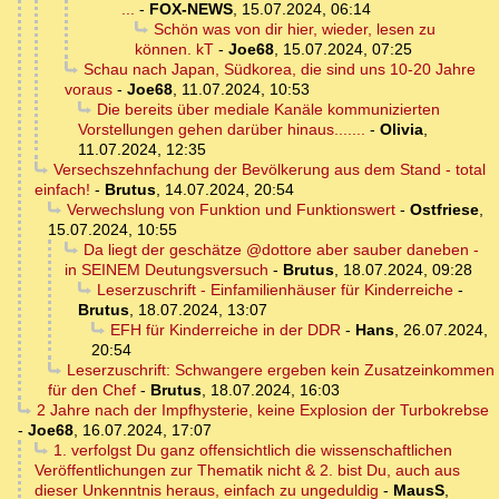
...
-
FOX-NEWS
,
15.07.2024, 06:14
Schön was von dir hier, wieder, lesen zu
können. kT
-
Joe68
,
15.07.2024, 07:25
Schau nach Japan, Südkorea, die sind uns 10-20 Jahre
voraus
-
Joe68
,
11.07.2024, 10:53
Die bereits über mediale Kanäle kommunizierten
Vorstellungen gehen darüber hinaus.......
-
Olivia
,
11.07.2024, 12:35
Versechszehnfachung der Bevölkerung aus dem Stand - total
einfach!
-
Brutus
,
14.07.2024, 20:54
Verwechslung von Funktion und Funktionswert
-
Ostfriese
,
15.07.2024, 10:55
Da liegt der geschätze @dottore aber sauber daneben -
in SEINEM Deutungsversuch
-
Brutus
,
18.07.2024, 09:28
Leserzuschrift - Einfamilienhäuser für Kinderreiche
-
Brutus
,
18.07.2024, 13:07
EFH für Kinderreiche in der DDR
-
Hans
,
26.07.2024,
20:54
Leserzuschrift: Schwangere ergeben kein Zusatzeinkommen
für den Chef
-
Brutus
,
18.07.2024, 16:03
2 Jahre nach der Impfhysterie, keine Explosion der Turbokrebse
-
Joe68
,
16.07.2024, 17:07
1. verfolgst Du ganz offensichtlich die wissenschaftlichen
Veröffentlichungen zur Thematik nicht & 2. bist Du, auch aus
dieser Unkenntnis heraus, einfach zu ungeduldig
-
MausS
,