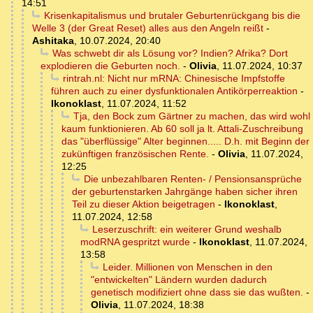
14:51
Krisenkapitalismus und brutaler Geburtenrückgang bis die
Welle 3 (der Great Reset) alles aus den Angeln reißt
-
Ashitaka
,
10.07.2024, 20:40
Was schwebt dir als Lösung vor? Indien? Afrika? Dort
explodieren die Geburten noch.
-
Olivia
,
11.07.2024, 10:37
rintrah.nl: Nicht nur mRNA: Chinesische Impfstoffe
führen auch zu einer dysfunktionalen Antikörperreaktion
-
Ikonoklast
,
11.07.2024, 11:52
Tja, den Bock zum Gärtner zu machen, das wird wohl
kaum funktionieren. Ab 60 soll ja lt. Attali-Zuschreibung
das "überflüssige" Alter beginnen..... D.h. mit Beginn der
zukünftigen französischen Rente.
-
Olivia
,
11.07.2024,
12:25
Die unbezahlbaren Renten- / Pensionsansprüche
der geburtenstarken Jahrgänge haben sicher ihren
Teil zu dieser Aktion beigetragen
-
Ikonoklast
,
11.07.2024, 12:58
Leserzuschrift: ein weiterer Grund weshalb
modRNA gespritzt wurde
-
Ikonoklast
,
11.07.2024,
13:58
Leider. Millionen von Menschen in den
"entwickelten" Ländern wurden dadurch
genetisch modifiziert ohne dass sie das wußten.
-
Olivia
,
11.07.2024, 18:38