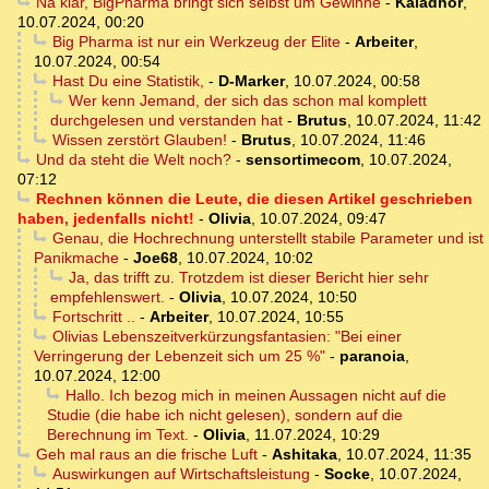
Na klar, BigPharma bringt sich selbst um Gewinne
-
Kaladhor
,
10.07.2024, 00:20
Big Pharma ist nur ein Werkzeug der Elite
-
Arbeiter
,
10.07.2024, 00:54
Hast Du eine Statistik,
-
D-Marker
,
10.07.2024, 00:58
Wer kenn Jemand, der sich das schon mal komplett
durchgelesen und verstanden hat
-
Brutus
,
10.07.2024, 11:42
Wissen zerstört Glauben!
-
Brutus
,
10.07.2024, 11:46
Und da steht die Welt noch?
-
sensortimecom
,
10.07.2024,
07:12
Rechnen können die Leute, die diesen Artikel geschrieben
haben, jedenfalls nicht!
-
Olivia
,
10.07.2024, 09:47
Genau, die Hochrechnung unterstellt stabile Parameter und ist
Panikmache
-
Joe68
,
10.07.2024, 10:02
Ja, das trifft zu. Trotzdem ist dieser Bericht hier sehr
empfehlenswert.
-
Olivia
,
10.07.2024, 10:50
Fortschritt ..
-
Arbeiter
,
10.07.2024, 10:55
Olivias Lebenszeitverkürzungsfantasien: "Bei einer
Verringerung der Lebenzeit sich um 25 %"
-
paranoia
,
10.07.2024, 12:00
Hallo. Ich bezog mich in meinen Aussagen nicht auf die
Studie (die habe ich nicht gelesen), sondern auf die
Berechnung im Text.
-
Olivia
,
11.07.2024, 10:29
Geh mal raus an die frische Luft
-
Ashitaka
,
10.07.2024, 11:35
Auswirkungen auf Wirtschaftsleistung
-
Socke
,
10.07.2024,