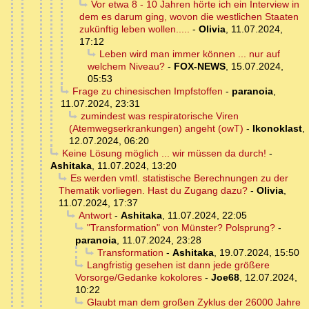
Vor etwa 8 - 10 Jahren hörte ich ein Interview in
dem es darum ging, wovon die westlichen Staaten
zukünftig leben wollen.....
-
Olivia
,
11.07.2024,
17:12
Leben wird man immer können ... nur auf
welchem Niveau?
-
FOX-NEWS
,
15.07.2024,
05:53
Frage zu chinesischen Impfstoffen
-
paranoia
,
11.07.2024, 23:31
zumindest was respiratorische Viren
(Atemwegserkrankungen) angeht (owT)
-
Ikonoklast
,
12.07.2024, 06:20
Keine Lösung möglich ... wir müssen da durch!
-
Ashitaka
,
11.07.2024, 13:20
Es werden vmtl. statistische Berechnungen zu der
Thematik vorliegen. Hast du Zugang dazu?
-
Olivia
,
11.07.2024, 17:37
Antwort
-
Ashitaka
,
11.07.2024, 22:05
"Transformation" von Münster? Polsprung?
-
paranoia
,
11.07.2024, 23:28
Transformation
-
Ashitaka
,
19.07.2024, 15:50
Langfristig gesehen ist dann jede größere
Vorsorge/Gedanke kokolores
-
Joe68
,
12.07.2024,
10:22
Glaubt man dem großen Zyklus der 26000 Jahre