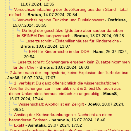
11.07.2024, 12:35
Versechszehnfachung der Bevölkerung aus dem Stand - total
einfach!
-
Brutus
,
14.07.2024, 20:54
Verwechslung von Funktion und Funktionswert
-
Ostfriese
,
15.07.2024, 10:55
Da liegt der geschätze @dottore aber sauber daneben -
in SEINEM Deutungsversuch
-
Brutus
,
18.07.2024, 09:28
Leserzuschrift - Einfamilienhäuser für Kinderreiche
-
Brutus
,
18.07.2024, 13:07
EFH für Kinderreiche in der DDR
-
Hans
,
26.07.2024,
20:54
Leserzuschrift: Schwangere ergeben kein Zusatzeinkommen
für den Chef
-
Brutus
,
18.07.2024, 16:03
2 Jahre nach der Impfhysterie, keine Explosion der Turbokrebse
-
Joe68
,
16.07.2024, 17:07
1. verfolgst Du ganz offensichtlich die wissenschaftlichen
Veröffentlichungen zur Thematik nicht & 2. bist Du, auch aus
dieser Unkenntnis heraus, einfach zu ungeduldig
-
MausS
,
16.07.2024, 17:44
Wissenschaft: Alkohol ist ein Zellgift
-
Joe68
,
20.07.2024,
06:21
Anstieg der Krebserkrankungen + Nachricht an einen
besonderen Foristen
-
paranoia
,
16.07.2024, 18:46
Exakt
-
Ashitaka
,
19.07.2024, 17:52
Das passt doch wie die Faust aufs Auge zum Thema Verkürzung