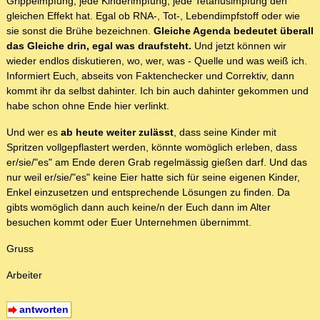
Grippeimpfung, jede Kinderimpfung, jede Tetanusimpfung den
gleichen Effekt hat. Egal ob RNA-, Tot-, Lebendimpfstoff oder wie
sie sonst die Brühe bezeichnen.
Gleiche Agenda bedeutet überall
das Gleiche drin, egal was draufsteht.
Und jetzt können wir
wieder endlos diskutieren, wo, wer, was - Quelle und was weiß ich.
Informiert Euch, abseits von Faktenchecker und Correktiv, dann
kommt ihr da selbst dahinter. Ich bin auch dahinter gekommen und
habe schon ohne Ende hier verlinkt.
Und wer es
ab heute weiter zulässt
, dass seine Kinder mit
Spritzen vollgepflastert werden, könnte womöglich erleben, dass
er/sie/"es" am Ende deren Grab regelmässig gießen darf. Und das
nur weil er/sie/"es" keine Eier hatte sich für seine eigenen Kinder,
Enkel einzusetzen und entsprechende Lösungen zu finden. Da
gibts womöglich dann auch keine/n der Euch dann im Alter
besuchen kommt oder Euer Unternehmen übernimmt.
Gruss
Arbeiter
antworten