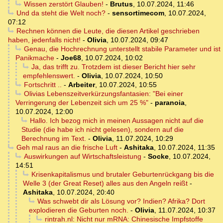
Wissen zerstört Glauben!
-
Brutus
,
10.07.2024, 11:46
Und da steht die Welt noch?
-
sensortimecom
,
10.07.2024,
07:12
Rechnen können die Leute, die diesen Artikel geschrieben
haben, jedenfalls nicht!
-
Olivia
,
10.07.2024, 09:47
Genau, die Hochrechnung unterstellt stabile Parameter und ist
Panikmache
-
Joe68
,
10.07.2024, 10:02
Ja, das trifft zu. Trotzdem ist dieser Bericht hier sehr
empfehlenswert.
-
Olivia
,
10.07.2024, 10:50
Fortschritt ..
-
Arbeiter
,
10.07.2024, 10:55
Olivias Lebenszeitverkürzungsfantasien: "Bei einer
Verringerung der Lebenzeit sich um 25 %"
-
paranoia
,
10.07.2024, 12:00
Hallo. Ich bezog mich in meinen Aussagen nicht auf die
Studie (die habe ich nicht gelesen), sondern auf die
Berechnung im Text.
-
Olivia
,
11.07.2024, 10:29
Geh mal raus an die frische Luft
-
Ashitaka
,
10.07.2024, 11:35
Auswirkungen auf Wirtschaftsleistung
-
Socke
,
10.07.2024,
14:51
Krisenkapitalismus und brutaler Geburtenrückgang bis die
Welle 3 (der Great Reset) alles aus den Angeln reißt
-
Ashitaka
,
10.07.2024, 20:40
Was schwebt dir als Lösung vor? Indien? Afrika? Dort
explodieren die Geburten noch.
-
Olivia
,
11.07.2024, 10:37
rintrah.nl: Nicht nur mRNA: Chinesische Impfstoffe