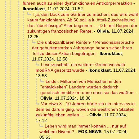
führen auch zu einer dysfunktionalen Antikörperreaktion
-
Ikonoklast
,
11.07.2024, 11:52
Tja, den Bock zum Gärtner zu machen, das wird wohl
kaum funktionieren. Ab 60 soll ja lt. Attali-Zuschreibung
das "überflüssige" Alter beginnen..... D.h. mit Beginn der
zukünftigen französischen Rente.
-
Olivia
,
11.07.2024,
12:25
Die unbezahlbaren Renten- / Pensionsansprüche
der geburtenstarken Jahrgänge haben sicher ihren
Teil zu dieser Aktion beigetragen
-
Ikonoklast
,
11.07.2024, 12:58
Leserzuschrift: ein weiterer Grund weshalb
modRNA gespritzt wurde
-
Ikonoklast
,
11.07.2024,
13:58
Leider. Millionen von Menschen in den
"entwickelten" Ländern wurden dadurch
genetisch modifiziert ohne dass sie das wußten.
-
Olivia
,
11.07.2024, 18:38
Vor etwa 8 - 10 Jahren hörte ich ein Interview in
dem es darum ging, wovon die westlichen Staaten
zukünftig leben wollen.....
-
Olivia
,
11.07.2024,
17:12
Leben wird man immer können ... nur auf
welchem Niveau?
-
FOX-NEWS
,
15.07.2024,
05:53