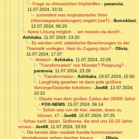
Frage zu chinesischen Impfstoffen
-
paranoia
,
11.07.2024, 23:31
zumindest was respiratorische Viren
(Atemwegserkrankungen) angeht (owT)
-
Ikonoklast
,
12.07.2024, 06:20
Keine Lösung möglich ... wir müssen da durch!
-
Ashitaka
,
11.07.2024, 13:20
Es werden vmtl. statistische Berechnungen zu der
Thematik vorliegen. Hast du Zugang dazu?
-
Olivia
,
11.07.2024, 17:37
Antwort
-
Ashitaka
,
11.07.2024, 22:05
"Transformation" von Münster? Polsprung?
-
paranoia
,
11.07.2024, 23:28
Transformation
-
Ashitaka
,
19.07.2024, 15:50
Langfristig gesehen ist dann jede größere
Vorsorge/Gedanke kokolores
-
Joe68
,
12.07.2024,
10:22
Glaubt man dem großen Zyklus der 26000 Jahre
...
-
FOX-NEWS
,
15.07.2024, 06:14
Schön was von dir hier, wieder, lesen zu
können. kT
-
Joe68
,
15.07.2024, 07:25
Schau nach Japan, Südkorea, die sind uns 10-20 Jahre
voraus
-
Joe68
,
11.07.2024, 10:53
Die bereits über mediale Kanäle kommunizierten
Vorstellungen gehen darüber hinaus.......
-
Olivia
,