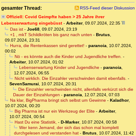
gesamter Thread:
RSS-Feed dieser Diskussion
Offiziell: Covid Geimpfte haben > 25 Jahre ihrer
Lebenserwartung eingebüsst
-
Arbeiter
,
09.07.2024, 22:35
Das ist
-
Joe68
,
09.07.2024, 23:19
+1 , mkT Schildkröten bis ganz nach unten
-
Brutus
,
09.07.2024, 23:31
Hurra, die Rentenkassen sind gerettet!
-
paranoia
,
10.07.2024,
00:02
Nö - es könnte auch die Kinder und Jugendliche treffen.
-
Arbeiter
,
10.07.2024, 01:02
Lebenserwartung Kinder und Jugendliche
-
paranoia
,
12.07.2024, 06:55
Nicht wirklich. Die Einzahler verschwinden damit ebenfalls.
-
SevenSamurai
,
10.07.2024, 20:31
Die Einzahler verschwinden nicht, allenfalls verkürzt sich die
Dauer der Einzahlungen
-
paranoia
,
12.07.2024, 07:03
Na klar, BigPharma bringt sich selbst um Gewinne
-
Kaladhor
,
10.07.2024, 00:20
Big Pharma ist nur ein Werkzeug der Elite
-
Arbeiter
,
10.07.2024, 00:54
Hast Du eine Statistik,
-
D-Marker
,
10.07.2024, 00:58
Wer kenn Jemand, der sich das schon mal komplett
durchgelesen und verstanden hat
-
Brutus
,
10.07.2024, 11:42