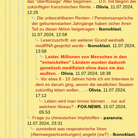
das "überflüssige" Alter beginnen..... D.h. mit Beginn der
zukünftigen französischen Rente.
-
Olivia
,
11.07.2024,
12:25
Die unbezahlbaren Renten- / Pensionsansprüche
der geburtenstarken Jahrgänge haben sicher ihren
Teil zu dieser Aktion beigetragen
-
Ikonoklast
,
11.07.2024, 12:58
Leserzuschrift: ein weiterer Grund weshalb
modRNA gespritzt wurde
-
Ikonoklast
,
11.07.2024,
13:58
Leider. Millionen von Menschen in den
"entwickelten" Ländern wurden dadurch
genetisch modifiziert ohne dass sie das
wußten.
-
Olivia
,
11.07.2024, 18:38
Vor etwa 8 - 10 Jahren hörte ich ein Interview in
dem es darum ging, wovon die westlichen Staaten
zukünftig leben wollen.....
-
Olivia
,
11.07.2024,
17:12
Leben wird man immer können ... nur auf
welchem Niveau?
-
FOX-NEWS
,
15.07.2024,
05:53
Frage zu chinesischen Impfstoffen
-
paranoia
,
11.07.2024, 23:31
zumindest was respiratorische Viren
(Atemwegserkrankungen) angeht (owT)
-
Ikonoklast
,