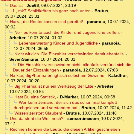
Das ist
-
Joe68
,
09.07.2024, 23:19
+1 , mkT Schildkröten bis ganz nach unten
-
Brutus
,
09.07.2024, 23:31
Hurra, die Rentenkassen sind gerettet!
-
paranoia
,
10.07.2024,
00:02
Nö - es könnte auch die Kinder und Jugendliche treffen.
-
Arbeiter
,
10.07.2024, 01:02
Lebenserwartung Kinder und Jugendliche
-
paranoia
,
12.07.2024, 06:55
Nicht wirklich. Die Einzahler verschwinden damit ebenfalls.
-
SevenSamurai
,
10.07.2024, 20:31
Die Einzahler verschwinden nicht, allenfalls verkürzt sich die
Dauer der Einzahlungen
-
paranoia
,
12.07.2024, 07:03
Na klar, BigPharma bringt sich selbst um Gewinne
-
Kaladhor
,
10.07.2024, 00:20
Big Pharma ist nur ein Werkzeug der Elite
-
Arbeiter
,
10.07.2024, 00:54
Hast Du eine Statistik,
-
D-Marker
,
10.07.2024, 00:58
Wer kenn Jemand, der sich das schon mal komplett
durchgelesen und verstanden hat
-
Brutus
,
10.07.2024, 11:42
Wissen zerstört Glauben!
-
Brutus
,
10.07.2024, 11:46
Und da steht die Welt noch?
-
sensortimecom
,
10.07.2024,
07:12
Rechnen können die Leute, die diesen Artikel geschrieben