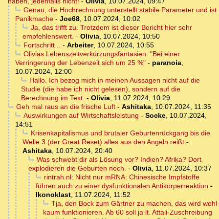
haben, jedenfalls nicht!
-
Olivia
,
10.07.2024, 09:47
Genau, die Hochrechnung unterstellt stabile Parameter und ist
Panikmache
-
Joe68
,
10.07.2024, 10:02
Ja, das trifft zu. Trotzdem ist dieser Bericht hier sehr
empfehlenswert.
-
Olivia
,
10.07.2024, 10:50
Fortschritt ..
-
Arbeiter
,
10.07.2024, 10:55
Olivias Lebenszeitverkürzungsfantasien: "Bei einer
Verringerung der Lebenzeit sich um 25 %"
-
paranoia
,
10.07.2024, 12:00
Hallo. Ich bezog mich in meinen Aussagen nicht auf die
Studie (die habe ich nicht gelesen), sondern auf die
Berechnung im Text.
-
Olivia
,
11.07.2024, 10:29
Geh mal raus an die frische Luft
-
Ashitaka
,
10.07.2024, 11:35
Auswirkungen auf Wirtschaftsleistung
-
Socke
,
10.07.2024,
14:51
Krisenkapitalismus und brutaler Geburtenrückgang bis die
Welle 3 (der Great Reset) alles aus den Angeln reißt
-
Ashitaka
,
10.07.2024, 20:40
Was schwebt dir als Lösung vor? Indien? Afrika? Dort
explodieren die Geburten noch.
-
Olivia
,
11.07.2024, 10:37
rintrah.nl: Nicht nur mRNA: Chinesische Impfstoffe
führen auch zu einer dysfunktionalen Antikörperreaktion
-
Ikonoklast
,
11.07.2024, 11:52
Tja, den Bock zum Gärtner zu machen, das wird wohl
kaum funktionieren. Ab 60 soll ja lt. Attali-Zuschreibung