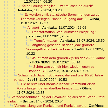
12.07.2024, 06:20
Keine Lösung möglich ... wir müssen da durch!
-
Ashitaka
,
11.07.2024, 13:20
Es werden vmtl. statistische Berechnungen zu der
Thematik vorliegen. Hast du Zugang dazu?
-
Olivia
,
11.07.2024, 17:37
Antwort
-
Ashitaka
,
11.07.2024, 22:05
"Transformation" von Münster? Polsprung?
-
paranoia
,
11.07.2024, 23:28
Transformation
-
Ashitaka
,
19.07.2024, 15:50
Langfristig gesehen ist dann jede größere
Vorsorge/Gedanke kokolores
-
Joe68
,
12.07.2024,
10:22
Glaubt man dem großen Zyklus der 26000 Jahre
...
-
FOX-NEWS
,
15.07.2024, 06:14
Schön was von dir hier, wieder, lesen zu
können. kT
-
Joe68
,
15.07.2024, 07:25
Schau nach Japan, Südkorea, die sind uns 10-20 Jahre
voraus
-
Joe68
,
11.07.2024, 10:53
Die bereits über mediale Kanäle kommunizierten
Vorstellungen gehen darüber hinaus.......
-
Olivia
,
11.07.2024, 12:35
Versechszehnfachung der Bevölkerung aus dem Stand - total
einfach!
-
Brutus
,
14.07.2024, 20:54
Verwechslung von Funktion und Funktionswert
-
Ostfriese
,