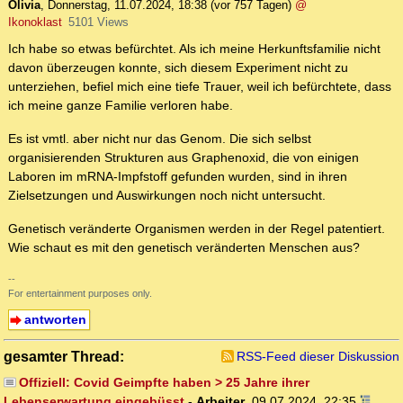
Olivia
,
Donnerstag, 11.07.2024, 18:38
(vor 757 Tagen)
@
Ikonoklast
5101 Views
Ich habe so etwas befürchtet. Als ich meine Herkunftsfamilie nicht
davon überzeugen konnte, sich diesem Experiment nicht zu
unterziehen, befiel mich eine tiefe Trauer, weil ich befürchtete, dass
ich meine ganze Familie verloren habe.
Es ist vmtl. aber nicht nur das Genom. Die sich selbst
organisierenden Strukturen aus Graphenoxid, die von einigen
Laboren im mRNA-Impfstoff gefunden wurden, sind in ihren
Zielsetzungen und Auswirkungen noch nicht untersucht.
Genetisch veränderte Organismen werden in der Regel patentiert.
Wie schaut es mit den genetisch veränderten Menschen aus?
--
For entertainment purposes only.
antworten
gesamter Thread:
RSS-Feed dieser Diskussion
Offiziell: Covid Geimpfte haben > 25 Jahre ihrer
Lebenserwartung eingebüsst
-
Arbeiter
,
09.07.2024, 22:35