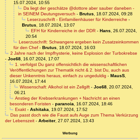
15.07.2024, 10:55
Da liegt der geschätze @dottore aber sauber daneben -
in SEINEM Deutungsversuch
-
Brutus
,
18.07.2024, 09:28
Leserzuschrift - Einfamilienhäuser für Kinderreiche
-
Brutus
,
18.07.2024, 13:07
EFH für Kinderreiche in der DDR
-
Hans
,
26.07.2024,
20:54
Leserzuschrift: Schwangere ergeben kein Zusatzeinkommen
für den Chef
-
Brutus
,
18.07.2024, 16:03
2 Jahre nach der Impfhysterie, keine Explosion der Turbokrebse
-
Joe68
,
16.07.2024, 17:07
1. verfolgst Du ganz offensichtlich die wissenschaftlichen
Veröffentlichungen zur Thematik nicht & 2. bist Du, auch aus
dieser Unkenntnis heraus, einfach zu ungeduldig
-
MausS
,
16.07.2024, 17:44
Wissenschaft: Alkohol ist ein Zellgift
-
Joe68
,
20.07.2024,
06:21
Anstieg der Krebserkrankungen + Nachricht an einen
besonderen Foristen
-
paranoia
,
16.07.2024, 18:46
Exakt
-
Ashitaka
,
19.07.2024, 17:52
Das passt doch wie die Faust aufs Auge zum Thema Verkürzung
der Lebenszeit
-
Arbeiter
,
27.07.2024, 13:43
Werbung