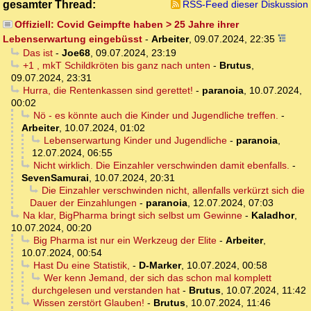
gesamter Thread:
RSS-Feed dieser Diskussion
Offiziell: Covid Geimpfte haben > 25 Jahre ihrer
Lebenserwartung eingebüsst
-
Arbeiter
,
09.07.2024, 22:35
Das ist
-
Joe68
,
09.07.2024, 23:19
+1 , mkT Schildkröten bis ganz nach unten
-
Brutus
,
09.07.2024, 23:31
Hurra, die Rentenkassen sind gerettet!
-
paranoia
,
10.07.2024,
00:02
Nö - es könnte auch die Kinder und Jugendliche treffen.
-
Arbeiter
,
10.07.2024, 01:02
Lebenserwartung Kinder und Jugendliche
-
paranoia
,
12.07.2024, 06:55
Nicht wirklich. Die Einzahler verschwinden damit ebenfalls.
-
SevenSamurai
,
10.07.2024, 20:31
Die Einzahler verschwinden nicht, allenfalls verkürzt sich die
Dauer der Einzahlungen
-
paranoia
,
12.07.2024, 07:03
Na klar, BigPharma bringt sich selbst um Gewinne
-
Kaladhor
,
10.07.2024, 00:20
Big Pharma ist nur ein Werkzeug der Elite
-
Arbeiter
,
10.07.2024, 00:54
Hast Du eine Statistik,
-
D-Marker
,
10.07.2024, 00:58
Wer kenn Jemand, der sich das schon mal komplett
durchgelesen und verstanden hat
-
Brutus
,
10.07.2024, 11:42
Wissen zerstört Glauben!
-
Brutus
,
10.07.2024, 11:46