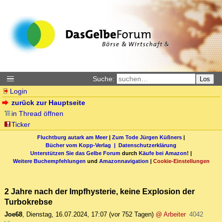
Suche:
Los
Login
zurück zur Hauptseite
in Thread öffnen
Ticker
Fluchtburg autark am Meer
|
Zum Tode Jürgen Küßners
|
Bücher vom Kopp-Verlag |
Datenschutzerklärung
Unterstützen Sie das Gelbe Forum
durch
Käufe bei Amazon
! |
Weitere Buchempfehlungen
und
Amazonnavigation
|
Cookie-Einstellungen
2 Jahre nach der Impfhysterie, keine Explosion der
Turbokrebse
Joe68
,
Dienstag, 16.07.2024, 17:07
(vor 752 Tagen)
@ Arbeiter
4042