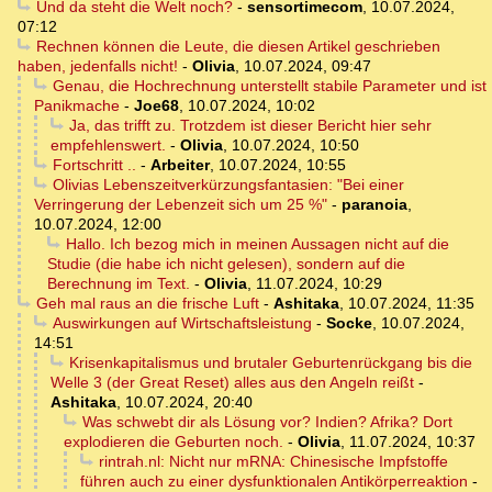
Und da steht die Welt noch?
-
sensortimecom
,
10.07.2024,
07:12
Rechnen können die Leute, die diesen Artikel geschrieben
haben, jedenfalls nicht!
-
Olivia
,
10.07.2024, 09:47
Genau, die Hochrechnung unterstellt stabile Parameter und ist
Panikmache
-
Joe68
,
10.07.2024, 10:02
Ja, das trifft zu. Trotzdem ist dieser Bericht hier sehr
empfehlenswert.
-
Olivia
,
10.07.2024, 10:50
Fortschritt ..
-
Arbeiter
,
10.07.2024, 10:55
Olivias Lebenszeitverkürzungsfantasien: "Bei einer
Verringerung der Lebenzeit sich um 25 %"
-
paranoia
,
10.07.2024, 12:00
Hallo. Ich bezog mich in meinen Aussagen nicht auf die
Studie (die habe ich nicht gelesen), sondern auf die
Berechnung im Text.
-
Olivia
,
11.07.2024, 10:29
Geh mal raus an die frische Luft
-
Ashitaka
,
10.07.2024, 11:35
Auswirkungen auf Wirtschaftsleistung
-
Socke
,
10.07.2024,
14:51
Krisenkapitalismus und brutaler Geburtenrückgang bis die
Welle 3 (der Great Reset) alles aus den Angeln reißt
-
Ashitaka
,
10.07.2024, 20:40
Was schwebt dir als Lösung vor? Indien? Afrika? Dort
explodieren die Geburten noch.
-
Olivia
,
11.07.2024, 10:37
rintrah.nl: Nicht nur mRNA: Chinesische Impfstoffe
führen auch zu einer dysfunktionalen Antikörperreaktion
-