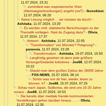
11.07.2024, 23:31
zumindest was respiratorische Viren
(Atemwegserkrankungen) angeht (owT)
-
Ikonoklast
,
12.07.2024, 06:20
Keine Lösung möglich ... wir müssen da durch!
-
Ashitaka
,
11.07.2024, 13:20
Es werden vmtl. statistische Berechnungen zu der
Thematik vorliegen. Hast du Zugang dazu?
-
Olivia
,
11.07.2024, 17:37
Antwort
-
Ashitaka
,
11.07.2024, 22:05
"Transformation" von Münster? Polsprung?
-
paranoia
,
11.07.2024, 23:28
Transformation
-
Ashitaka
,
19.07.2024, 15:50
Langfristig gesehen ist dann jede größere
Vorsorge/Gedanke kokolores
-
Joe68
,
12.07.2024,
10:22
Glaubt man dem großen Zyklus der 26000 Jahre
...
-
FOX-NEWS
,
15.07.2024, 06:14
Schön was von dir hier, wieder, lesen zu
können. kT
-
Joe68
,
15.07.2024, 07:25
Schau nach Japan, Südkorea, die sind uns 10-20 Jahre
voraus
-
Joe68
,
11.07.2024, 10:53
Die bereits über mediale Kanäle kommunizierten
Vorstellungen gehen darüber hinaus.......
-
Olivia
,
11.07.2024, 12:35