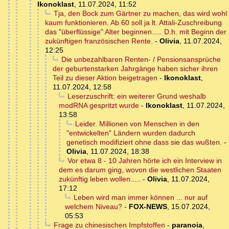
Ikonoklast
,
11.07.2024, 11:52
Tja, den Bock zum Gärtner zu machen, das wird wohl
kaum funktionieren. Ab 60 soll ja lt. Attali-Zuschreibung
das "überflüssige" Alter beginnen..... D.h. mit Beginn der
zukünftigen französischen Rente.
-
Olivia
,
11.07.2024,
12:25
Die unbezahlbaren Renten- / Pensionsansprüche
der geburtenstarken Jahrgänge haben sicher ihren
Teil zu dieser Aktion beigetragen
-
Ikonoklast
,
11.07.2024, 12:58
Leserzuschrift: ein weiterer Grund weshalb
modRNA gespritzt wurde
-
Ikonoklast
,
11.07.2024,
13:58
Leider. Millionen von Menschen in den
"entwickelten" Ländern wurden dadurch
genetisch modifiziert ohne dass sie das wußten.
-
Olivia
,
11.07.2024, 18:38
Vor etwa 8 - 10 Jahren hörte ich ein Interview in
dem es darum ging, wovon die westlichen Staaten
zukünftig leben wollen.....
-
Olivia
,
11.07.2024,
17:12
Leben wird man immer können ... nur auf
welchem Niveau?
-
FOX-NEWS
,
15.07.2024,
05:53
Frage zu chinesischen Impfstoffen
-
paranoia
,