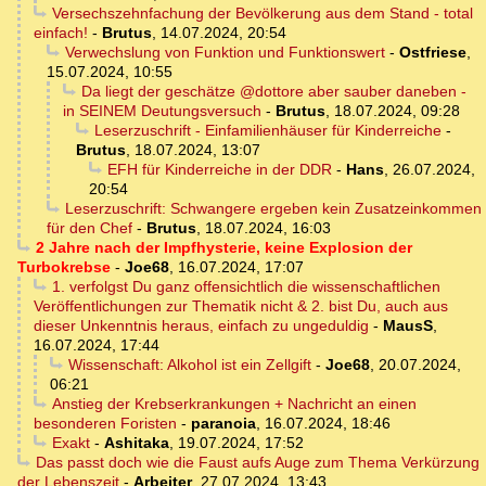
Versechszehnfachung der Bevölkerung aus dem Stand - total
einfach!
-
Brutus
,
14.07.2024, 20:54
Verwechslung von Funktion und Funktionswert
-
Ostfriese
,
15.07.2024, 10:55
Da liegt der geschätze @dottore aber sauber daneben -
in SEINEM Deutungsversuch
-
Brutus
,
18.07.2024, 09:28
Leserzuschrift - Einfamilienhäuser für Kinderreiche
-
Brutus
,
18.07.2024, 13:07
EFH für Kinderreiche in der DDR
-
Hans
,
26.07.2024,
20:54
Leserzuschrift: Schwangere ergeben kein Zusatzeinkommen
für den Chef
-
Brutus
,
18.07.2024, 16:03
2 Jahre nach der Impfhysterie, keine Explosion der
Turbokrebse
-
Joe68
,
16.07.2024, 17:07
1. verfolgst Du ganz offensichtlich die wissenschaftlichen
Veröffentlichungen zur Thematik nicht & 2. bist Du, auch aus
dieser Unkenntnis heraus, einfach zu ungeduldig
-
MausS
,
16.07.2024, 17:44
Wissenschaft: Alkohol ist ein Zellgift
-
Joe68
,
20.07.2024,
06:21
Anstieg der Krebserkrankungen + Nachricht an einen
besonderen Foristen
-
paranoia
,
16.07.2024, 18:46
Exakt
-
Ashitaka
,
19.07.2024, 17:52
Das passt doch wie die Faust aufs Auge zum Thema Verkürzung
der Lebenszeit
-
Arbeiter
,
27.07.2024, 13:43