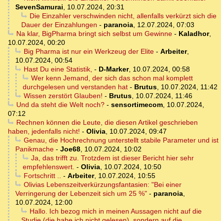
SevenSamurai
,
10.07.2024, 20:31
Die Einzahler verschwinden nicht, allenfalls verkürzt sich die
Dauer der Einzahlungen
-
paranoia
,
12.07.2024, 07:03
Na klar, BigPharma bringt sich selbst um Gewinne
-
Kaladhor
,
10.07.2024, 00:20
Big Pharma ist nur ein Werkzeug der Elite
-
Arbeiter
,
10.07.2024, 00:54
Hast Du eine Statistik,
-
D-Marker
,
10.07.2024, 00:58
Wer kenn Jemand, der sich das schon mal komplett
durchgelesen und verstanden hat
-
Brutus
,
10.07.2024, 11:42
Wissen zerstört Glauben!
-
Brutus
,
10.07.2024, 11:46
Und da steht die Welt noch?
-
sensortimecom
,
10.07.2024,
07:12
Rechnen können die Leute, die diesen Artikel geschrieben
haben, jedenfalls nicht!
-
Olivia
,
10.07.2024, 09:47
Genau, die Hochrechnung unterstellt stabile Parameter und ist
Panikmache
-
Joe68
,
10.07.2024, 10:02
Ja, das trifft zu. Trotzdem ist dieser Bericht hier sehr
empfehlenswert.
-
Olivia
,
10.07.2024, 10:50
Fortschritt ..
-
Arbeiter
,
10.07.2024, 10:55
Olivias Lebenszeitverkürzungsfantasien: "Bei einer
Verringerung der Lebenzeit sich um 25 %"
-
paranoia
,
10.07.2024, 12:00
Hallo. Ich bezog mich in meinen Aussagen nicht auf die
Studie (die habe ich nicht gelesen), sondern auf die