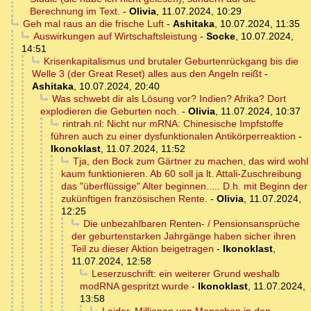
Berechnung im Text.
-
Olivia
,
11.07.2024, 10:29
Geh mal raus an die frische Luft
-
Ashitaka
,
10.07.2024, 11:35
Auswirkungen auf Wirtschaftsleistung
-
Socke
,
10.07.2024,
14:51
Krisenkapitalismus und brutaler Geburtenrückgang bis die
Welle 3 (der Great Reset) alles aus den Angeln reißt
-
Ashitaka
,
10.07.2024, 20:40
Was schwebt dir als Lösung vor? Indien? Afrika? Dort
explodieren die Geburten noch.
-
Olivia
,
11.07.2024, 10:37
rintrah.nl: Nicht nur mRNA: Chinesische Impfstoffe
führen auch zu einer dysfunktionalen Antikörperreaktion
-
Ikonoklast
,
11.07.2024, 11:52
Tja, den Bock zum Gärtner zu machen, das wird wohl
kaum funktionieren. Ab 60 soll ja lt. Attali-Zuschreibung
das "überflüssige" Alter beginnen..... D.h. mit Beginn der
zukünftigen französischen Rente.
-
Olivia
,
11.07.2024,
12:25
Die unbezahlbaren Renten- / Pensionsansprüche
der geburtenstarken Jahrgänge haben sicher ihren
Teil zu dieser Aktion beigetragen
-
Ikonoklast
,
11.07.2024, 12:58
Leserzuschrift: ein weiterer Grund weshalb
modRNA gespritzt wurde
-
Ikonoklast
,
11.07.2024,
13:58