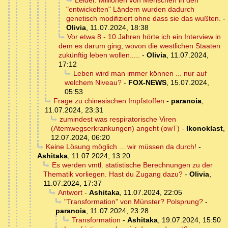
Leider. Millionen von Menschen in den
"entwickelten" Ländern wurden dadurch
genetisch modifiziert ohne dass sie das wußten.
-
Olivia
,
11.07.2024, 18:38
Vor etwa 8 - 10 Jahren hörte ich ein Interview in
dem es darum ging, wovon die westlichen Staaten
zukünftig leben wollen.....
-
Olivia
,
11.07.2024,
17:12
Leben wird man immer können ... nur auf
welchem Niveau?
-
FOX-NEWS
,
15.07.2024,
05:53
Frage zu chinesischen Impfstoffen
-
paranoia
,
11.07.2024, 23:31
zumindest was respiratorische Viren
(Atemwegserkrankungen) angeht (owT)
-
Ikonoklast
,
12.07.2024, 06:20
Keine Lösung möglich ... wir müssen da durch!
-
Ashitaka
,
11.07.2024, 13:20
Es werden vmtl. statistische Berechnungen zu der
Thematik vorliegen. Hast du Zugang dazu?
-
Olivia
,
11.07.2024, 17:37
Antwort
-
Ashitaka
,
11.07.2024, 22:05
"Transformation" von Münster? Polsprung?
-
paranoia
,
11.07.2024, 23:28
Transformation
-
Ashitaka
,
19.07.2024, 15:50