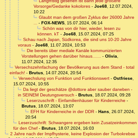
Langfristig gesehen ist dann jede größere
Vorsorge/Gedanke kokolores
-
Joe68
,
12.07.2024,
10:22
Glaubt man dem großen Zyklus der 26000 Jahre
...
-
FOX-NEWS
,
15.07.2024, 06:14
Schön was von dir hier, wieder, lesen zu
können. kT
-
Joe68
,
15.07.2024, 07:25
Schau nach Japan, Südkorea, die sind uns 10-20 Jahre
voraus
-
Joe68
,
11.07.2024, 10:53
Die bereits über mediale Kanäle kommunizierten
Vorstellungen gehen darüber hinaus.......
-
Olivia
,
11.07.2024, 12:35
Versechszehnfachung der Bevölkerung aus dem Stand - total
einfach!
-
Brutus
,
14.07.2024, 20:54
Verwechslung von Funktion und Funktionswert
-
Ostfriese
,
15.07.2024, 10:55
Da liegt der geschätze @dottore aber sauber daneben -
in SEINEM Deutungsversuch
-
Brutus
,
18.07.2024, 09:28
Leserzuschrift - Einfamilienhäuser für Kinderreiche
-
Brutus
,
18.07.2024, 13:07
EFH für Kinderreiche in der DDR
-
Hans
,
26.07.2024,
20:54
Leserzuschrift: Schwangere ergeben kein Zusatzeinkommen
für den Chef
-
Brutus
,
18.07.2024, 16:03
2 Jahre nach der Impfhysterie, keine Explosion der Turbokrebse