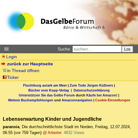
Suche:
Los
Login
zurück zur Hauptseite
in Thread öffnen
Ticker
Fluchtburg autark am Meer
|
Zum Tode Jürgen Küßners
|
Bücher vom Kopp-Verlag |
Datenschutzerklärung
Unterstützen Sie das Gelbe Forum
durch
Käufe bei Amazon
! |
Weitere Buchempfehlungen
und
Amazonnavigation
|
Cookie-Einstellungen
Lebenserwartung Kinder und Jugendliche
paranoia
,
Die durchschnittlichste Stadt im Norden
,
Freitag, 12.07.2024,
06:55
(vor 759 Tagen)
@ Arbeiter
4832 Views