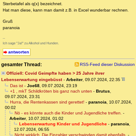
Sterbetafel als q(x) bezeichnet.
Hat man diese, kann man damit z.B. in Excel wunderbar rechnen.
Gruß
paranoia
--
Ich sage "Ja!" zu Alkohol und Hunden.
antworten
gesamter Thread:
RSS-Feed dieser Diskussion
Offiziell: Covid Geimpfte haben > 25 Jahre ihrer
Lebenserwartung eingebüsst
-
Arbeiter
,
09.07.2024, 22:35
Das ist
-
Joe68
,
09.07.2024, 23:19
+1 , mkT Schildkröten bis ganz nach unten
-
Brutus
,
09.07.2024, 23:31
Hurra, die Rentenkassen sind gerettet!
-
paranoia
,
10.07.2024,
00:02
Nö - es könnte auch die Kinder und Jugendliche treffen.
-
Arbeiter
,
10.07.2024, 01:02
Lebenserwartung Kinder und Jugendliche
-
paranoia
,
12.07.2024, 06:55
Nicht wirklich. Die Einzahler verschwinden damit ebenfalls.
-