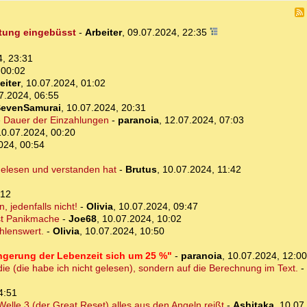
rtung eingebüsst
-
Arbeiter
,
09.07.2024, 22:35
4, 23:31
 00:02
eiter
,
10.07.2024, 01:02
7.2024, 06:55
evenSamurai
,
10.07.2024, 20:31
die Dauer der Einzahlungen
-
paranoia
,
12.07.2024, 07:03
10.07.2024, 00:20
024, 00:54
elesen und verstanden hat
-
Brutus
,
10.07.2024, 11:42
:12
 jedenfalls nicht!
-
Olivia
,
10.07.2024, 09:47
ist Panikmache
-
Joe68
,
10.07.2024, 10:02
ehlenswert.
-
Olivia
,
10.07.2024, 10:50
ingerung der Lebenzeit sich um 25 %"
-
paranoia
,
10.07.2024, 12:00
ie (die habe ich nicht gelesen), sondern auf die Berechnung im Text.
-
4:51
elle 3 (der Great Reset) alles aus den Angeln reißt
-
Ashitaka
,
10.07