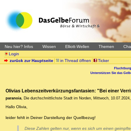
Neu hier? Infos
Wissen
Elliott-Wellen
Themen
Char
Login
zurück zur Hauptseite
in Thread öffnen
Ticker
Fluchtburg
Unterstützen Sie das Gel
Olivias Lebenszeitverkürzungsfantasien: "Bei einer Ver
paranoia
,
Die durchschnittlichste Stadt im Norden
,
Mittwoch, 10.07.2024,
Hallo Olivia,
leider fehlt in Deiner Darstellung der Quellbezug!
Diese Zahlen gelten nur, wenn es sich um einen geimpfte