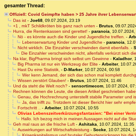
gesamter Thread:
Offiziell: Covid Geimpfte haben > 25 Jahre ihrer Lebenserwa
Das ist
-
Joe68
,
09.07.2024, 23:19
+1 , mkT Schildkröten bis ganz nach unten
-
Brutus
,
09.07.202
Hurra, die Rentenkassen sind gerettet!
-
paranoia
,
10.07.2024,
Nö - es könnte auch die Kinder und Jugendliche treffen.
-
Arb
Lebenserwartung Kinder und Jugendliche
-
paranoia
,
12.0
Nicht wirklich. Die Einzahler verschwinden damit ebenfalls.
-
S
Die Einzahler verschwinden nicht, allenfalls verkürzt sich 
Na klar, BigPharma bringt sich selbst um Gewinne
-
Kaladhor
,
Big Pharma ist nur ein Werkzeug der Elite
-
Arbeiter
,
10.07.2
Hast Du eine Statistik,
-
D-Marker
,
10.07.2024, 00:58
Wer kenn Jemand, der sich das schon mal komplett durchg
Wissen zerstört Glauben!
-
Brutus
,
10.07.2024, 11:46
Und da steht die Welt noch?
-
sensortimecom
,
10.07.2024, 07
Rechnen können die Leute, die diesen Artikel geschrieben haben,
Genau, die Hochrechnung unterstellt stabile Parameter und 
Ja, das trifft zu. Trotzdem ist dieser Bericht hier sehr empf
Fortschritt ..
-
Arbeiter
,
10.07.2024, 10:55
Olivias Lebenszeitverkürzungsfantasien: "Bei einer Verr
Hallo. Ich bezog mich in meinen Aussagen nicht auf die Stud
Geh mal raus an die frische Luft
-
Ashitaka
,
10.07.2024, 11:35
Auswirkungen auf Wirtschaftsleistung
-
Socke
,
10.07.2024, 1
Krisenkapitalismus und brutaler Geburtenrückgang bis die W