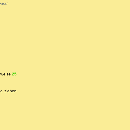
irkt.
gsweise
25
ollziehen.