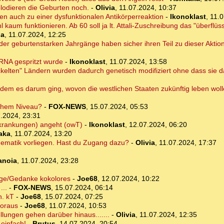
plodieren die Geburten noch.
-
Olivia
,
11.07.2024, 10:37
ren auch zu einer dysfunktionalen Antikörperreaktion
-
Ikonoklast
,
11.0
um funktionieren. Ab 60 soll ja lt. Attali-Zuschreibung das "überflüssi
ia
,
11.07.2024, 12:25
r geburtenstarken Jahrgänge haben sicher ihren Teil zu dieser Aktio
RNA gespritzt wurde
-
Ikonoklast
,
11.07.2024, 13:58
ckelten" Ländern wurden dadurch genetisch modifiziert ohne dass sie 
n dem es darum ging, wovon die westlichen Staaten zukünftig leben wolle
lchem Niveau?
-
FOX-NEWS
,
15.07.2024, 05:53
.2024, 23:31
rkrankungen) angeht (owT)
-
Ikonoklast
,
12.07.2024, 06:20
aka
,
11.07.2024, 13:20
hematik vorliegen. Hast du Zugang dazu?
-
Olivia
,
11.07.2024, 17:37
anoia
,
11.07.2024, 23:28
orge/Gedanke kokolores
-
Joe68
,
12.07.2024, 10:22
...
-
FOX-NEWS
,
15.07.2024, 06:14
n. kT
-
Joe68
,
15.07.2024, 07:25
voraus
-
Joe68
,
11.07.2024, 10:53
lungen gehen darüber hinaus.......
-
Olivia
,
11.07.2024, 12:35
einfach!
-
Brutus
,
14.07.2024, 20:54