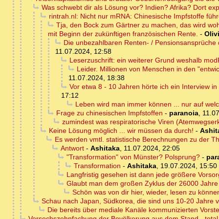
Was schwebt dir als Lösung vor? Indien? Afrika? Dort ex
rintrah.nl: Nicht nur mRNA: Chinesische Impfstoffe füh
Tja, den Bock zum Gärtner zu machen, das wird wohl ka
mit Beginn der zukünftigen französischen Rente.
-
Oliv
Die unbezahlbaren Renten- / Pensionsansprüche de
11.07.2024, 12:58
Leserzuschrift: ein weiterer Grund weshalb mod
Leider. Millionen von Menschen in den "entwi
11.07.2024, 18:38
Vor etwa 8 - 10 Jahren hörte ich ein Interview i
17:12
Leben wird man immer können ... nur auf we
Frage zu chinesischen Impfstoffen
-
paranoia
,
11.07
zumindest was respiratorische Viren (Atemwegse
Keine Lösung möglich ... wir müssen da durch!
-
Ashit
Es werden vmtl. statistische Berechnungen zu der T
Antwort
-
Ashitaka
,
11.07.2024, 22:05
"Transformation" von Münster? Polsprung?
-
par
Transformation
-
Ashitaka
,
19.07.2024, 15:50
Langfristig gesehen ist dann jede größere Vors
Glaubt man dem großen Zyklus der 26000 Jahre 
Schön was von dir hier, wieder, lesen zu könne
Schau nach Japan, Südkorea, die sind uns 10-20 Jahre 
Die bereits über mediale Kanäle kommunizierten Vorstel
Versechszehnfachung der Bevölkerung aus dem Stand - total 