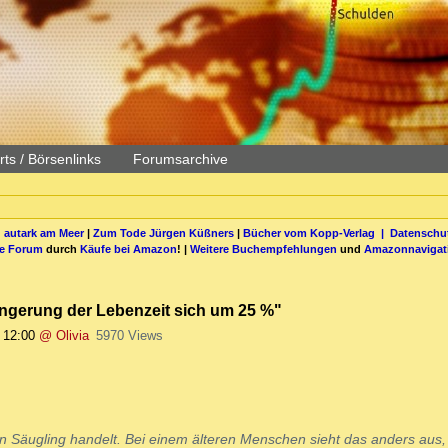
ts / Börsenlinks
Forumsarchive
 autark am Meer
|
Zum Tode Jürgen Küßners
|
Bücher vom Kopp-Verlag |
Datenschut
be Forum
durch
Käufe bei Amazon
! |
Weitere Buchempfehlungen
und
Amazonnavigat
ringerung der Lebenzeit sich um 25 %"
 12:00
@ Olivia
5970 Views
n Säugling handelt. Bei einem älteren Menschen sieht das anders aus,