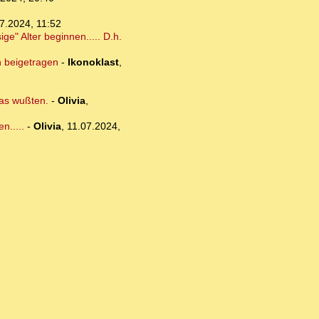
7.2024, 11:52
ge" Alter beginnen..... D.h.
n beigetragen
-
Ikonoklast
,
das wußten.
-
Olivia
,
n.....
-
Olivia
,
11.07.2024,