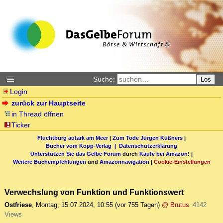
Suche:
Los
Login
zurück zur Hauptseite
in Thread öffnen
Ticker
Fluchtburg autark am Meer
|
Zum Tode Jürgen Küßners
|
Bücher vom Kopp-Verlag |
Datenschutzerklärung
Unterstützen Sie das Gelbe Forum
durch
Käufe bei Amazon
! |
Weitere Buchempfehlungen
und
Amazonnavigation
|
Cookie-Einstellungen
Verwechslung von Funktion und Funktionswert
Ostfriese
,
Montag, 15.07.2024, 10:55
(vor 755 Tagen)
@ Brutus
4142
Views