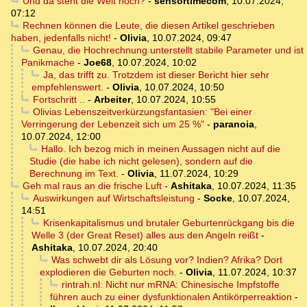
Und da steht die Welt noch?
-
sensortimecom
,
10.07.2024,
07:12
Rechnen können die Leute, die diesen Artikel geschrieben
haben, jedenfalls nicht!
-
Olivia
,
10.07.2024, 09:47
Genau, die Hochrechnung unterstellt stabile Parameter und ist
Panikmache
-
Joe68
,
10.07.2024, 10:02
Ja, das trifft zu. Trotzdem ist dieser Bericht hier sehr
empfehlenswert.
-
Olivia
,
10.07.2024, 10:50
Fortschritt ..
-
Arbeiter
,
10.07.2024, 10:55
Olivias Lebenszeitverkürzungsfantasien: "Bei einer
Verringerung der Lebenzeit sich um 25 %"
-
paranoia
,
10.07.2024, 12:00
Hallo. Ich bezog mich in meinen Aussagen nicht auf die
Studie (die habe ich nicht gelesen), sondern auf die
Berechnung im Text.
-
Olivia
,
11.07.2024, 10:29
Geh mal raus an die frische Luft
-
Ashitaka
,
10.07.2024, 11:35
Auswirkungen auf Wirtschaftsleistung
-
Socke
,
10.07.2024,
14:51
Krisenkapitalismus und brutaler Geburtenrückgang bis die
Welle 3 (der Great Reset) alles aus den Angeln reißt
-
Ashitaka
,
10.07.2024, 20:40
Was schwebt dir als Lösung vor? Indien? Afrika? Dort
explodieren die Geburten noch.
-
Olivia
,
11.07.2024, 10:37
rintrah.nl: Nicht nur mRNA: Chinesische Impfstoffe
führen auch zu einer dysfunktionalen Antikörperreaktion
-