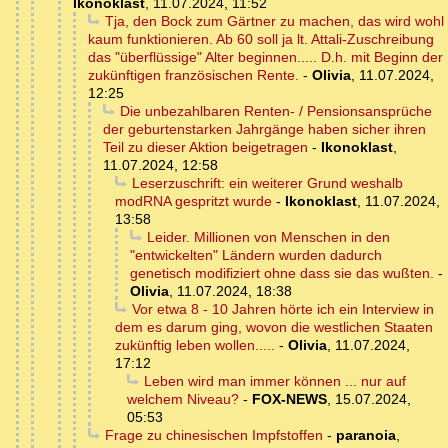
Ikonoklast
,
11.07.2024, 11:52
Tja, den Bock zum Gärtner zu machen, das wird wohl
kaum funktionieren. Ab 60 soll ja lt. Attali-Zuschreibung
das "überflüssige" Alter beginnen..... D.h. mit Beginn der
zukünftigen französischen Rente.
-
Olivia
,
11.07.2024,
12:25
Die unbezahlbaren Renten- / Pensionsansprüche
der geburtenstarken Jahrgänge haben sicher ihren
Teil zu dieser Aktion beigetragen
-
Ikonoklast
,
11.07.2024, 12:58
Leserzuschrift: ein weiterer Grund weshalb
modRNA gespritzt wurde
-
Ikonoklast
,
11.07.2024,
13:58
Leider. Millionen von Menschen in den
"entwickelten" Ländern wurden dadurch
genetisch modifiziert ohne dass sie das wußten.
-
Olivia
,
11.07.2024, 18:38
Vor etwa 8 - 10 Jahren hörte ich ein Interview in
dem es darum ging, wovon die westlichen Staaten
zukünftig leben wollen.....
-
Olivia
,
11.07.2024,
17:12
Leben wird man immer können ... nur auf
welchem Niveau?
-
FOX-NEWS
,
15.07.2024,
05:53
Frage zu chinesischen Impfstoffen
-
paranoia
,