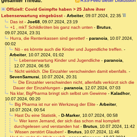
gesamter Thread:
RSS-Feed dieser Diskussion
Offiziell: Covid Geimpfte haben > 25 Jahre ihrer
Lebenserwartung eingebüsst
-
Arbeiter
,
09.07.2024, 22:35
Das ist
-
Joe68
,
09.07.2024, 23:19
+1 , mkT Schildkröten bis ganz nach unten
-
Brutus
,
09.07.2024, 23:31
Hurra, die Rentenkassen sind gerettet!
-
paranoia
,
10.07.2024,
00:02
Nö - es könnte auch die Kinder und Jugendliche treffen.
-
Arbeiter
,
10.07.2024, 01:02
Lebenserwartung Kinder und Jugendliche
-
paranoia
,
12.07.2024, 06:55
Nicht wirklich. Die Einzahler verschwinden damit ebenfalls.
-
SevenSamurai
,
10.07.2024, 20:31
Die Einzahler verschwinden nicht, allenfalls verkürzt sich die
Dauer der Einzahlungen
-
paranoia
,
12.07.2024, 07:03
Na klar, BigPharma bringt sich selbst um Gewinne
-
Kaladhor
,
10.07.2024, 00:20
Big Pharma ist nur ein Werkzeug der Elite
-
Arbeiter
,
10.07.2024, 00:54
Hast Du eine Statistik,
-
D-Marker
,
10.07.2024, 00:58
Wer kenn Jemand, der sich das schon mal komplett
durchgelesen und verstanden hat
-
Brutus
,
10.07.2024, 11:42
Wissen zerstört Glauben!
-
Brutus
,
10.07.2024, 11:46