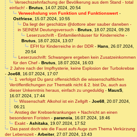
Versechszehnfachung der Bevölkerung aus dem Stand - total
einfach!
-
Brutus
,
14.07.2024, 20:54
Verwechslung von Funktion und Funktionswert
-
Ostfriese
,
15.07.2024, 10:55
Da liegt der geschätze @dottore aber sauber daneben -
in SEINEM Deutungsversuch
-
Brutus
,
18.07.2024, 09:28
Leserzuschrift - Einfamilienhäuser für Kinderreiche
-
Brutus
,
18.07.2024, 13:07
EFH für Kinderreiche in der DDR
-
Hans
,
26.07.2024,
20:54
Leserzuschrift: Schwangere ergeben kein Zusatzeinkommen
für den Chef
-
Brutus
,
18.07.2024, 16:03
2 Jahre nach der Impfhysterie, keine Explosion der Turbokrebse
-
Joe68
,
16.07.2024, 17:07
1. verfolgst Du ganz offensichtlich die wissenschaftlichen
Veröffentlichungen zur Thematik nicht & 2. bist Du, auch aus
dieser Unkenntnis heraus, einfach zu ungeduldig
-
MausS
,
16.07.2024, 17:44
Wissenschaft: Alkohol ist ein Zellgift
-
Joe68
,
20.07.2024,
06:21
Anstieg der Krebserkrankungen + Nachricht an einen
besonderen Foristen
-
paranoia
,
16.07.2024, 18:46
Exakt
-
Ashitaka
,
19.07.2024, 17:52
Das passt doch wie die Faust aufs Auge zum Thema Verkürzung
der Lebenszeit
-
Arbeiter
,
27.07.2024, 13:43