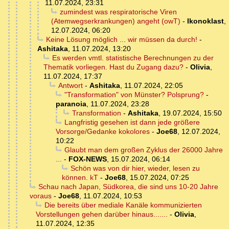
11.07.2024, 23:31
zumindest was respiratorische Viren
(Atemwegserkrankungen) angeht (owT)
-
Ikonoklast
,
12.07.2024, 06:20
Keine Lösung möglich ... wir müssen da durch!
-
Ashitaka
,
11.07.2024, 13:20
Es werden vmtl. statistische Berechnungen zu der
Thematik vorliegen. Hast du Zugang dazu?
-
Olivia
,
11.07.2024, 17:37
Antwort
-
Ashitaka
,
11.07.2024, 22:05
"Transformation" von Münster? Polsprung?
-
paranoia
,
11.07.2024, 23:28
Transformation
-
Ashitaka
,
19.07.2024, 15:50
Langfristig gesehen ist dann jede größere
Vorsorge/Gedanke kokolores
-
Joe68
,
12.07.2024,
10:22
Glaubt man dem großen Zyklus der 26000 Jahre
...
-
FOX-NEWS
,
15.07.2024, 06:14
Schön was von dir hier, wieder, lesen zu
können. kT
-
Joe68
,
15.07.2024, 07:25
Schau nach Japan, Südkorea, die sind uns 10-20 Jahre
voraus
-
Joe68
,
11.07.2024, 10:53
Die bereits über mediale Kanäle kommunizierten
Vorstellungen gehen darüber hinaus.......
-
Olivia
,
11.07.2024, 12:35