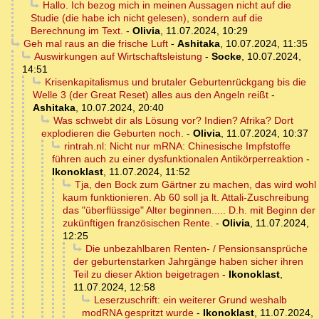
Hallo. Ich bezog mich in meinen Aussagen nicht auf die
Studie (die habe ich nicht gelesen), sondern auf die
Berechnung im Text.
-
Olivia
,
11.07.2024, 10:29
Geh mal raus an die frische Luft
-
Ashitaka
,
10.07.2024, 11:35
Auswirkungen auf Wirtschaftsleistung
-
Socke
,
10.07.2024,
14:51
Krisenkapitalismus und brutaler Geburtenrückgang bis die
Welle 3 (der Great Reset) alles aus den Angeln reißt
-
Ashitaka
,
10.07.2024, 20:40
Was schwebt dir als Lösung vor? Indien? Afrika? Dort
explodieren die Geburten noch.
-
Olivia
,
11.07.2024, 10:37
rintrah.nl: Nicht nur mRNA: Chinesische Impfstoffe
führen auch zu einer dysfunktionalen Antikörperreaktion
-
Ikonoklast
,
11.07.2024, 11:52
Tja, den Bock zum Gärtner zu machen, das wird wohl
kaum funktionieren. Ab 60 soll ja lt. Attali-Zuschreibung
das "überflüssige" Alter beginnen..... D.h. mit Beginn der
zukünftigen französischen Rente.
-
Olivia
,
11.07.2024,
12:25
Die unbezahlbaren Renten- / Pensionsansprüche
der geburtenstarken Jahrgänge haben sicher ihren
Teil zu dieser Aktion beigetragen
-
Ikonoklast
,
11.07.2024, 12:58
Leserzuschrift: ein weiterer Grund weshalb
modRNA gespritzt wurde
-
Ikonoklast
,
11.07.2024,