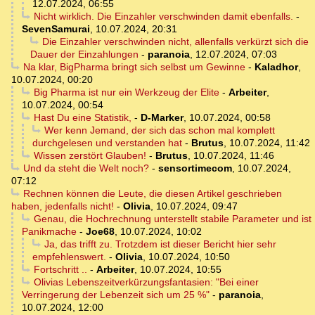
12.07.2024, 06:55
Nicht wirklich. Die Einzahler verschwinden damit ebenfalls.
-
SevenSamurai
,
10.07.2024, 20:31
Die Einzahler verschwinden nicht, allenfalls verkürzt sich die
Dauer der Einzahlungen
-
paranoia
,
12.07.2024, 07:03
Na klar, BigPharma bringt sich selbst um Gewinne
-
Kaladhor
,
10.07.2024, 00:20
Big Pharma ist nur ein Werkzeug der Elite
-
Arbeiter
,
10.07.2024, 00:54
Hast Du eine Statistik,
-
D-Marker
,
10.07.2024, 00:58
Wer kenn Jemand, der sich das schon mal komplett
durchgelesen und verstanden hat
-
Brutus
,
10.07.2024, 11:42
Wissen zerstört Glauben!
-
Brutus
,
10.07.2024, 11:46
Und da steht die Welt noch?
-
sensortimecom
,
10.07.2024,
07:12
Rechnen können die Leute, die diesen Artikel geschrieben
haben, jedenfalls nicht!
-
Olivia
,
10.07.2024, 09:47
Genau, die Hochrechnung unterstellt stabile Parameter und ist
Panikmache
-
Joe68
,
10.07.2024, 10:02
Ja, das trifft zu. Trotzdem ist dieser Bericht hier sehr
empfehlenswert.
-
Olivia
,
10.07.2024, 10:50
Fortschritt ..
-
Arbeiter
,
10.07.2024, 10:55
Olivias Lebenszeitverkürzungsfantasien: "Bei einer
Verringerung der Lebenzeit sich um 25 %"
-
paranoia
,
10.07.2024, 12:00