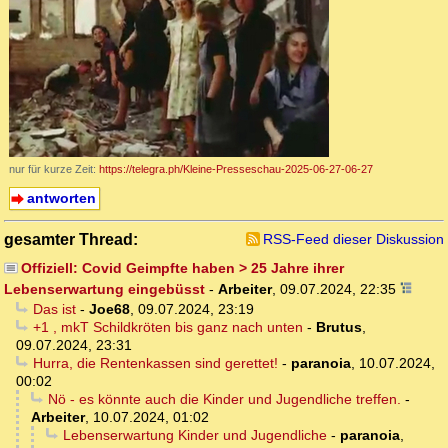
nur für kurze Zeit:
https://telegra.ph/Kleine-Presseschau-2025-06-27-06-27
antworten
gesamter Thread:
RSS-Feed dieser Diskussion
Offiziell: Covid Geimpfte haben > 25 Jahre ihrer
Lebenserwartung eingebüsst
-
Arbeiter
,
09.07.2024, 22:35
Das ist
-
Joe68
,
09.07.2024, 23:19
+1 , mkT Schildkröten bis ganz nach unten
-
Brutus
,
09.07.2024, 23:31
Hurra, die Rentenkassen sind gerettet!
-
paranoia
,
10.07.2024,
00:02
Nö - es könnte auch die Kinder und Jugendliche treffen.
-
Arbeiter
,
10.07.2024, 01:02
Lebenserwartung Kinder und Jugendliche
-
paranoia
,