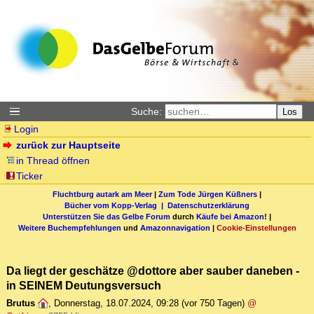
Suche:
Los
Login
zurück zur Hauptseite
in Thread öffnen
Ticker
Fluchtburg autark am Meer
|
Zum Tode Jürgen Küßners
|
Bücher vom Kopp-Verlag |
Datenschutzerklärung
Unterstützen Sie das Gelbe Forum
durch
Käufe bei Amazon
! |
Weitere Buchempfehlungen
und
Amazonnavigation
|
Cookie-Einstellungen
Da liegt der geschätze @dottore aber sauber daneben -
in SEINEM Deutungsversuch
Brutus
,
Donnerstag, 18.07.2024, 09:28
(vor 750 Tagen)
@