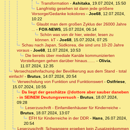
Transformation
-
Ashitaka
,
19.07.2024, 15:50
Langfristig gesehen ist dann jede größere
Vorsorge/Gedanke kokolores
-
Joe68
,
12.07.2024,
10:22
Glaubt man dem großen Zyklus der 26000 Jahre
...
-
FOX-NEWS
,
15.07.2024, 06:14
Schön was von dir hier, wieder, lesen zu
können. kT
-
Joe68
,
15.07.2024, 07:25
Schau nach Japan, Südkorea, die sind uns 10-20 Jahre
voraus
-
Joe68
,
11.07.2024, 10:53
Die bereits über mediale Kanäle kommunizierten
Vorstellungen gehen darüber hinaus.......
-
Olivia
,
11.07.2024, 12:35
Versechszehnfachung der Bevölkerung aus dem Stand - total
einfach!
-
Brutus
,
14.07.2024, 20:54
Verwechslung von Funktion und Funktionswert
-
Ostfriese
,
15.07.2024, 10:55
Da liegt der geschätze @dottore aber sauber daneben
- in SEINEM Deutungsversuch
-
Brutus
,
18.07.2024,
09:28
Leserzuschrift - Einfamilienhäuser für Kinderreiche
-
Brutus
,
18.07.2024, 13:07
EFH für Kinderreiche in der DDR
-
Hans
,
26.07.2024,
20:54
Leserzuschrift: Schwangere ergeben kein Zusatzeinkommen