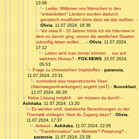
13:58
Leider. Millionen von Menschen in den
"entwickelten" Ländern wurden dadurch
genetisch modifiziert ohne dass sie das wußten.
-
Olivia
,
11.07.2024, 18:38
Vor etwa 8 - 10 Jahren hörte ich ein Interview in
dem es darum ging, wovon die westlichen Staaten
zukünftig leben wollen.....
-
Olivia
,
11.07.2024,
17:12
Leben wird man immer können ... nur auf
welchem Niveau?
-
FOX-NEWS
,
15.07.2024,
05:53
Frage zu chinesischen Impfstoffen
-
paranoia
,
11.07.2024, 23:31
zumindest was respiratorische Viren
(Atemwegserkrankungen) angeht (owT)
-
Ikonoklast
,
12.07.2024, 06:20
Keine Lösung möglich ... wir müssen da durch!
-
Ashitaka
,
11.07.2024, 13:20
Es werden vmtl. statistische Berechnungen zu der
Thematik vorliegen. Hast du Zugang dazu?
-
Olivia
,
11.07.2024, 17:37
Antwort
-
Ashitaka
,
11.07.2024, 22:05
"Transformation" von Münster? Polsprung?
-
paranoia
,
11.07.2024, 23:28