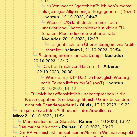
12:12
:-) Von wegen "gestohlen"!: Ich hab's mental
als geistiges Allgemeingut freigegeben. ;-) (owT)
-
neptun
,
19.10.2023, 04:47
Wieso? DAS läuft doch. Immer noch
unerklärliche Übersterblichkeit in vielen EU-
Staaten. Plus reduzierte Geburtenraten.
-
Naclador
,
20.10.2023, 12:33
Es geht nicht um Übertreibungen, wie @dito
schreibt
-
helmut-1
,
21.10.2023, 06:54
Änderung meiner Einschätzung.
-
Naclador
,
20.10.2023, 13:17
Das freut mich von Herzen :-)
-
Arbeiter
,
22.10.2023, 20:30
Was denn jetzt? Daß Du bezüglich Wodarg
noch Fakten liefern mußt? (owT)
-
neptun
,
23.10.2023, 01:42
Füllmich hat offensichtlich unabgesprochen in die
Kasse gegriffen! So etwas geht nicht! Ganz besonders
nicht mit Spendengeldern!
-
Olivia
,
17.10.2023, 19:25
Es gab die Zeit des Aufbruchs in der Anwaltschaft ...
-
Mirko2
,
16.10.2023, 11:54
Manipulation einer Statistik
-
Rainer
,
16.10.2023, 13:27
Das meinte ich doch
-
Rainer
,
16.10.2023, 23:29
Der RA Füllmich ist mir seit seiner Aktion in Weimar suspekt.