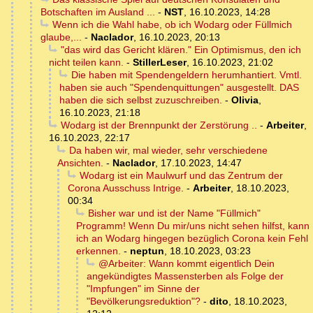
Botschaften im Ausland ...
-
NST
,
16.10.2023, 14:28
Wenn ich die Wahl habe, ob ich Wodarg oder Füllmich
glaube,...
-
Naclador
,
16.10.2023, 20:13
"das wird das Gericht klären." Ein Optimismus, den ich
nicht teilen kann.
-
StillerLeser
,
16.10.2023, 21:02
Die haben mit Spendengeldern herumhantiert. Vmtl.
haben sie auch "Spendenquittungen" ausgestellt. DAS
haben die sich selbst zuzuschreiben.
-
Olivia
,
16.10.2023, 21:18
Wodarg ist der Brennpunkt der Zerstörung ..
-
Arbeiter
,
16.10.2023, 22:17
Da haben wir, mal wieder, sehr verschiedene
Ansichten.
-
Naclador
,
17.10.2023, 14:47
Wodarg ist ein Maulwurf und das Zentrum der
Corona Ausschuss Intrige.
-
Arbeiter
,
18.10.2023,
00:34
Bisher war und ist der Name "Füllmich"
Programm! Wenn Du mir/uns nicht sehen hilfst, kann
ich an Wodarg hingegen bezüglich Corona kein Fehl
erkennen.
-
neptun
,
18.10.2023, 03:23
@Arbeiter: Wann kommt eigentlich Dein
angekündigtes Massensterben als Folge der
"Impfungen" im Sinne der
"Bevölkerungsreduktion"?
-
dito
,
18.10.2023,