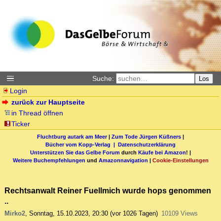
Suche:
Los
Login
zurück zur Hauptseite
in Thread öffnen
Ticker
Fluchtburg autark am Meer
|
Zum Tode Jürgen Küßners
|
Bücher vom Kopp-Verlag |
Datenschutzerklärung
Unterstützen Sie das Gelbe Forum
durch
Käufe bei Amazon
! |
Weitere Buchempfehlungen
und
Amazonnavigation
|
Cookie-Einstellungen
Rechtsanwalt Reiner Fuellmich wurde hops genommen
..
Mirko2
,
Sonntag, 15.10.2023, 20:30
(vor 1026 Tagen)
10109 Views