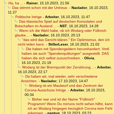
Ha, ha ...
-
Rainer
,
15.10.2023, 21:56
Das stimmt schon mit der Untreue.
-
Naclador
,
16.10.2023,
11:27
Politische Intrige
-
Arbeiter
,
16.10.2023, 11:47
Das klassische Spiel auf deutschen Konsulaten und
Botschaften im Ausland ...
-
NST
,
16.10.2023, 14:28
Wenn ich die Wahl habe, ob ich Wodarg oder Füllmich
glaube,...
-
Naclador
,
16.10.2023, 20:13
"das wird das Gericht klären." Ein Optimismus, den ich
nicht teilen kann.
-
StillerLeser
,
16.10.2023, 21:02
Die haben mit Spendengeldern herumhantiert. Vmtl.
haben sie auch "Spendenquittungen" ausgestellt. DAS
haben die sich selbst zuzuschreiben.
-
Olivia
,
16.10.2023, 21:18
Wodarg ist der Brennpunkt der Zerstörung ..
-
Arbeiter
,
16.10.2023, 22:17
Da haben wir, mal wieder, sehr verschiedene
Ansichten.
-
Naclador
,
17.10.2023, 14:47
Wodarg ist ein Maulwurf und das Zentrum der
Corona Ausschuss Intrige.
-
Arbeiter
,
18.10.2023,
00:34
Bisher war und ist der Name "Füllmich"
Programm! Wenn Du mir/uns nicht sehen hilfst, kann
ich an Wodarg hingegen bezüglich Corona kein Fehl
erkennen.
-
neptun
,
18.10.2023, 03:23