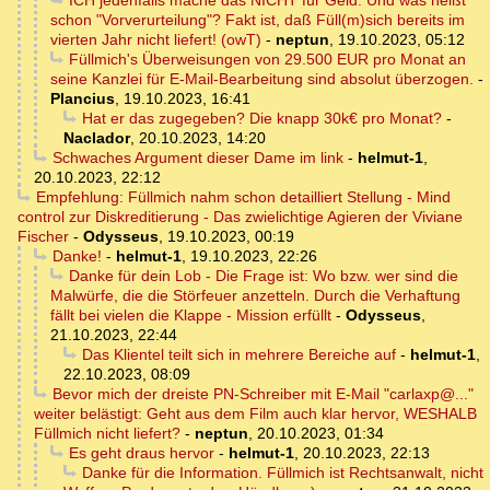
ICH jedenfalls mache das NICHT für Geld. Und was heißt
schon "Vorverurteilung"? Fakt ist, daß Füll(m)sich bereits im
vierten Jahr nicht liefert! (owT)
-
neptun
,
19.10.2023, 05:12
Füllmich's Überweisungen von 29.500 EUR pro Monat an
seine Kanzlei für E-Mail-Bearbeitung sind absolut überzogen.
-
Plancius
,
19.10.2023, 16:41
Hat er das zugegeben? Die knapp 30k€ pro Monat?
-
Naclador
,
20.10.2023, 14:20
Schwaches Argument dieser Dame im link
-
helmut-1
,
20.10.2023, 22:12
Empfehlung: Füllmich nahm schon detailliert Stellung - Mind
control zur Diskreditierung - Das zwielichtige Agieren der Viviane
Fischer
-
Odysseus
,
19.10.2023, 00:19
Danke!
-
helmut-1
,
19.10.2023, 22:26
Danke für dein Lob - Die Frage ist: Wo bzw. wer sind die
Malwürfe, die die Störfeuer anzetteln. Durch die Verhaftung
fällt bei vielen die Klappe - Mission erfüllt
-
Odysseus
,
21.10.2023, 22:44
Das Klientel teilt sich in mehrere Bereiche auf
-
helmut-1
,
22.10.2023, 08:09
Bevor mich der dreiste PN-Schreiber mit E-Mail "carlaxp@..."
weiter belästigt: Geht aus dem Film auch klar hervor, WESHALB
Füllmich nicht liefert?
-
neptun
,
20.10.2023, 01:34
Es geht draus hervor
-
helmut-1
,
20.10.2023, 22:13
Danke für die Information. Füllmich ist Rechtsanwalt, nicht