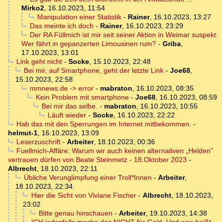
Mirko2
,
16.10.2023, 11:54
Manipulation einer Statistik
-
Rainer
,
16.10.2023, 13:27
Das meinte ich doch
-
Rainer
,
16.10.2023, 23:29
Der RA Füllmich ist mir seit seiner Aktion in Weimar suspekt.
Wer fährt in gepanzerten Limousinen rum?
-
Griba
,
17.10.2023, 13:01
Link geht nicht
-
Socke
,
15.10.2023, 22:48
Bei mir, auf Smartphone, geht der letzte Link
-
Joe68
,
15.10.2023, 22:58
mmnews.de -> error
-
mabraton
,
16.10.2023, 08:35
Kein Problem mit smartphone
-
Joe68
,
16.10.2023, 08:59
Bei mir das selbe.
-
mabraton
,
16.10.2023, 10:55
Läuft wieder
-
Socke
,
16.10.2023, 22:22
Hab das mit den Sperrungen im Internet mitbekommen.
-
helmut-1
,
16.10.2023, 13:09
Leserzuschrift
-
Arbeiter
,
18.10.2023, 00:36
Fuellmich-Affäre: Warum wir auch keinen alternativen „Helden”
vertrauen dürfen von Beate Steinmetz - 18.Oktober 2023
-
Albrecht
,
18.10.2023, 22:11
Übliche Verunglimpfung einer Troll*Innen
-
Arbeiter
,
18.10.2023, 22:34
Hier die Sicht von Viviane Fischer
-
Albrecht
,
18.10.2023,
23:02
Bitte genau hinschauen
-
Arbeiter
,
19.10.2023, 14:38