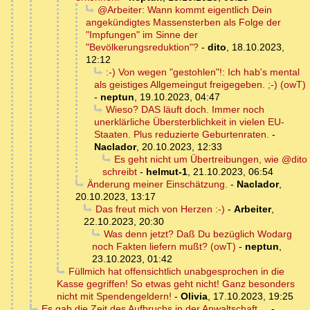
@Arbeiter: Wann kommt eigentlich Dein
angekündigtes Massensterben als Folge der
"Impfungen" im Sinne der
"Bevölkerungsreduktion"?
-
dito
,
18.10.2023,
12:12
:-) Von wegen "gestohlen"!: Ich hab's mental
als geistiges Allgemeingut freigegeben. ;-) (owT)
-
neptun
,
19.10.2023, 04:47
Wieso? DAS läuft doch. Immer noch
unerklärliche Übersterblichkeit in vielen EU-
Staaten. Plus reduzierte Geburtenraten.
-
Naclador
,
20.10.2023, 12:33
Es geht nicht um Übertreibungen, wie @dito
schreibt
-
helmut-1
,
21.10.2023, 06:54
Änderung meiner Einschätzung.
-
Naclador
,
20.10.2023, 13:17
Das freut mich von Herzen :-)
-
Arbeiter
,
22.10.2023, 20:30
Was denn jetzt? Daß Du bezüglich Wodarg
noch Fakten liefern mußt? (owT)
-
neptun
,
23.10.2023, 01:42
Füllmich hat offensichtlich unabgesprochen in die
Kasse gegriffen! So etwas geht nicht! Ganz besonders
nicht mit Spendengeldern!
-
Olivia
,
17.10.2023, 19:25
Es gab die Zeit des Aufbruchs in der Anwaltschaft ...
-