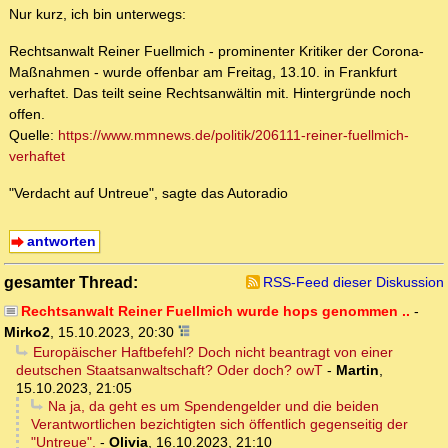
Nur kurz, ich bin unterwegs:
Rechtsanwalt Reiner Fuellmich - prominenter Kritiker der Corona-
Maßnahmen - wurde offenbar am Freitag, 13.10. in Frankfurt
verhaftet. Das teilt seine Rechtsanwältin mit. Hintergründe noch
offen.
Quelle:
https://www.mmnews.de/politik/206111-reiner-fuellmich-
verhaftet
"Verdacht auf Untreue", sagte das Autoradio
antworten
gesamter Thread:
RSS-Feed dieser Diskussion
Rechtsanwalt Reiner Fuellmich wurde hops genommen ..
-
Mirko2
,
15.10.2023, 20:30
Europäischer Haftbefehl? Doch nicht beantragt von einer
deutschen Staatsanwaltschaft? Oder doch? owT
-
Martin
,
15.10.2023, 21:05
Na ja, da geht es um Spendengelder und die beiden
Verantwortlichen bezichtigten sich öffentlich gegenseitig der
"Untreue".
-
Olivia
,
16.10.2023, 21:10