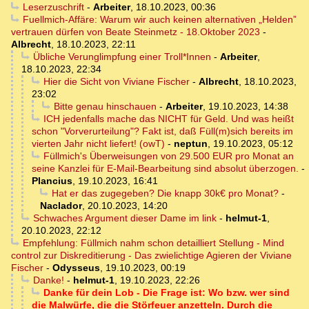
Leserzuschrift
-
Arbeiter
,
18.10.2023, 00:36
Fuellmich-Affäre: Warum wir auch keinen alternativen „Helden”
vertrauen dürfen von Beate Steinmetz - 18.Oktober 2023
-
Albrecht
,
18.10.2023, 22:11
Übliche Verunglimpfung einer Troll*Innen
-
Arbeiter
,
18.10.2023, 22:34
Hier die Sicht von Viviane Fischer
-
Albrecht
,
18.10.2023,
23:02
Bitte genau hinschauen
-
Arbeiter
,
19.10.2023, 14:38
ICH jedenfalls mache das NICHT für Geld. Und was heißt
schon "Vorverurteilung"? Fakt ist, daß Füll(m)sich bereits im
vierten Jahr nicht liefert! (owT)
-
neptun
,
19.10.2023, 05:12
Füllmich's Überweisungen von 29.500 EUR pro Monat an
seine Kanzlei für E-Mail-Bearbeitung sind absolut überzogen.
-
Plancius
,
19.10.2023, 16:41
Hat er das zugegeben? Die knapp 30k€ pro Monat?
-
Naclador
,
20.10.2023, 14:20
Schwaches Argument dieser Dame im link
-
helmut-1
,
20.10.2023, 22:12
Empfehlung: Füllmich nahm schon detailliert Stellung - Mind
control zur Diskreditierung - Das zwielichtige Agieren der Viviane
Fischer
-
Odysseus
,
19.10.2023, 00:19
Danke!
-
helmut-1
,
19.10.2023, 22:26
Danke für dein Lob - Die Frage ist: Wo bzw. wer sind
die Malwürfe, die die Störfeuer anzetteln. Durch die