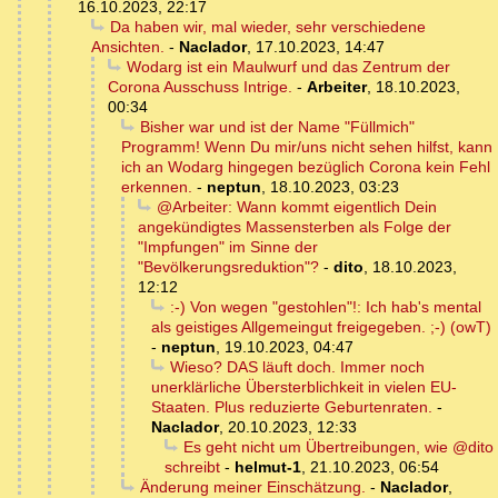
16.10.2023, 22:17
Da haben wir, mal wieder, sehr verschiedene
Ansichten.
-
Naclador
,
17.10.2023, 14:47
Wodarg ist ein Maulwurf und das Zentrum der
Corona Ausschuss Intrige.
-
Arbeiter
,
18.10.2023,
00:34
Bisher war und ist der Name "Füllmich"
Programm! Wenn Du mir/uns nicht sehen hilfst, kann
ich an Wodarg hingegen bezüglich Corona kein Fehl
erkennen.
-
neptun
,
18.10.2023, 03:23
@Arbeiter: Wann kommt eigentlich Dein
angekündigtes Massensterben als Folge der
"Impfungen" im Sinne der
"Bevölkerungsreduktion"?
-
dito
,
18.10.2023,
12:12
:-) Von wegen "gestohlen"!: Ich hab's mental
als geistiges Allgemeingut freigegeben. ;-) (owT)
-
neptun
,
19.10.2023, 04:47
Wieso? DAS läuft doch. Immer noch
unerklärliche Übersterblichkeit in vielen EU-
Staaten. Plus reduzierte Geburtenraten.
-
Naclador
,
20.10.2023, 12:33
Es geht nicht um Übertreibungen, wie @dito
schreibt
-
helmut-1
,
21.10.2023, 06:54
Änderung meiner Einschätzung.
-
Naclador
,