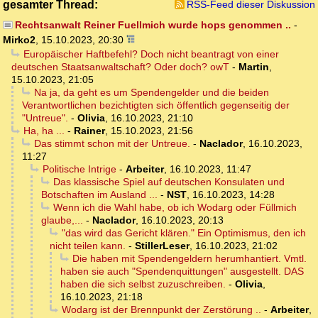
gesamter Thread:
RSS-Feed dieser Diskussion
Rechtsanwalt Reiner Fuellmich wurde hops genommen ..
-
Mirko2
,
15.10.2023, 20:30
Europäischer Haftbefehl? Doch nicht beantragt von einer
deutschen Staatsanwaltschaft? Oder doch? owT
-
Martin
,
15.10.2023, 21:05
Na ja, da geht es um Spendengelder und die beiden
Verantwortlichen bezichtigten sich öffentlich gegenseitig der
"Untreue".
-
Olivia
,
16.10.2023, 21:10
Ha, ha ...
-
Rainer
,
15.10.2023, 21:56
Das stimmt schon mit der Untreue.
-
Naclador
,
16.10.2023,
11:27
Politische Intrige
-
Arbeiter
,
16.10.2023, 11:47
Das klassische Spiel auf deutschen Konsulaten und
Botschaften im Ausland ...
-
NST
,
16.10.2023, 14:28
Wenn ich die Wahl habe, ob ich Wodarg oder Füllmich
glaube,...
-
Naclador
,
16.10.2023, 20:13
"das wird das Gericht klären." Ein Optimismus, den ich
nicht teilen kann.
-
StillerLeser
,
16.10.2023, 21:02
Die haben mit Spendengeldern herumhantiert. Vmtl.
haben sie auch "Spendenquittungen" ausgestellt. DAS
haben die sich selbst zuzuschreiben.
-
Olivia
,
16.10.2023, 21:18
Wodarg ist der Brennpunkt der Zerstörung ..
-
Arbeiter
,