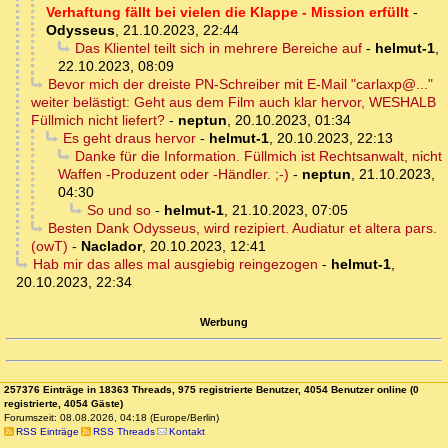
Verhaftung fällt bei vielen die Klappe - Mission erfüllt
-
Odysseus
,
21.10.2023, 22:44
Das Klientel teilt sich in mehrere Bereiche auf
-
helmut-1
,
22.10.2023, 08:09
Bevor mich der dreiste PN-Schreiber mit E-Mail "carlaxp@..."
weiter belästigt: Geht aus dem Film auch klar hervor, WESHALB
Füllmich nicht liefert?
-
neptun
,
20.10.2023, 01:34
Es geht draus hervor
-
helmut-1
,
20.10.2023, 22:13
Danke für die Information. Füllmich ist Rechtsanwalt, nicht
Waffen -Produzent oder -Händler. ;-)
-
neptun
,
21.10.2023,
04:30
So und so
-
helmut-1
,
21.10.2023, 07:05
Besten Dank Odysseus, wird rezipiert. Audiatur et altera pars.
(owT)
-
Naclador
,
20.10.2023, 12:41
Hab mir das alles mal ausgiebig reingezogen
-
helmut-1
,
20.10.2023, 22:34
Werbung
257376 Einträge in 18363 Threads, 975 registrierte Benutzer, 4054 Benutzer online (0
registrierte, 4054 Gäste)
Forumszeit: 08.08.2026, 04:18 (Europe/Berlin)
RSS Einträge
RSS Threads
Kontakt