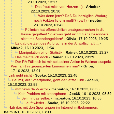
20.10.2023, 13:17
Das freut mich von Herzen :-)
-
Arbeiter
,
22.10.2023, 20:30
Was denn jetzt? Daß Du bezüglich Wodarg
noch Fakten liefern mußt? (owT)
-
neptun
,
23.10.2023, 01:42
Füllmich hat offensichtlich unabgesprochen in die
Kasse gegriffen! So etwas geht nicht! Ganz besonders
nicht mit Spendengeldern!
-
Olivia
,
17.10.2023, 19:25
Es gab die Zeit des Aufbruchs in der Anwaltschaft ...
-
Mirko2
,
16.10.2023, 11:54
Manipulation einer Statistik
-
Rainer
,
16.10.2023, 13:27
Das meinte ich doch
-
Rainer
,
16.10.2023, 23:29
Der RA Füllmich ist mir seit seiner Aktion in Weimar suspekt.
Wer fährt in gepanzerten Limousinen rum?
-
Griba
,
17.10.2023, 13:01
Link geht nicht
-
Socke
,
15.10.2023, 22:48
Bei mir, auf Smartphone, geht der letzte Link
-
Joe68
,
15.10.2023, 22:58
mmnews.de -> error
-
mabraton
,
16.10.2023, 08:35
Kein Problem mit smartphone
-
Joe68
,
16.10.2023, 08:59
Bei mir das selbe.
-
mabraton
,
16.10.2023, 10:55
Läuft wieder
-
Socke
,
16.10.2023, 22:22
Hab das mit den Sperrungen im Internet mitbekommen.
-
helmut-1
,
16.10.2023, 13:09