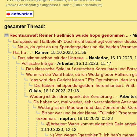
"Es zeugt nicht von geistiger Gesundheit, an eine von Grund auf
kranke Gesellschaft gut angepasst zu sein." (Jiddu Krishnamurti)
antworten
gesamter Thread:
Rechtsanwalt Reiner Fuellmich wurde hops genommen ..
-
M
Europäischer Haftbefehl? Doch nicht beantragt von einer deut
Na ja, da geht es um Spendengelder und die beiden Verantwort
Ha, ha ...
-
Rainer
,
15.10.2023, 21:56
Das stimmt schon mit der Untreue.
-
Naclador
,
16.10.2023, 1
Politische Intrige
-
Arbeiter
,
16.10.2023, 11:47
Das klassische Spiel auf deutschen Konsulaten und Botsc
Wenn ich die Wahl habe, ob ich Wodarg oder Füllmich gla
"das wird das Gericht klären." Ein Optimismus, den ich n
Die haben mit Spendengeldern herumhantiert. Vmtl. 
Olivia
,
16.10.2023, 21:18
Wodarg ist der Brennpunkt der Zerstörung ..
-
Arbeiter
Da haben wir, mal wieder, sehr verschiedene Ansicht
Wodarg ist ein Maulwurf und das Zentrum der Coro
Bisher war und ist der Name "Füllmich" Programm
erkennen.
-
neptun
,
18.10.2023, 03:23
@Arbeiter: Wann kommt eigentlich Dein angekü
18.10.2023, 12:12
:-) Von wegen "gestohlen"!: Ich hab's mental 