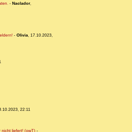
aten.
-
Naclador
,
eldern!
-
Olivia
,
17.10.2023,
1
8.10.2023, 22:11
nicht liefert! (owT)
-