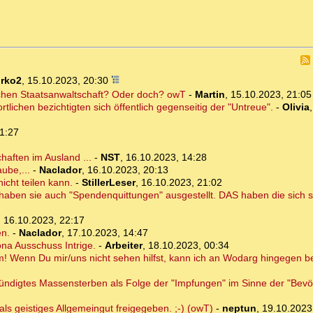
irko2
,
15.10.2023, 20:30
schen Staatsanwaltschaft? Oder doch? owT
-
Martin
,
15.10.2023, 21:05
lichen bezichtigten sich öffentlich gegenseitig der "Untreue".
-
Olivia
1:27
haften im Ausland ...
-
NST
,
16.10.2023, 14:28
ube,...
-
Naclador
,
16.10.2023, 20:13
icht teilen kann.
-
StillerLeser
,
16.10.2023, 21:02
haben sie auch "Spendenquittungen" ausgestellt. DAS haben die sich s
,
16.10.2023, 22:17
en.
-
Naclador
,
17.10.2023, 14:47
na Ausschuss Intrige.
-
Arbeiter
,
18.10.2023, 00:34
! Wenn Du mir/uns nicht sehen hilfst, kann ich an Wodarg hingegen b
ndigtes Massensterben als Folge der "Impfungen" im Sinne der "Bevö
als geistiges Allgemeingut freigegeben. ;-) (owT)
-
neptun
,
19.10.2023