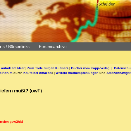
ts / Börsenlinks
Forumsarchive
 autark am Meer
|
Zum Tode Jürgen Küßners
|
Bücher vom Kopp-Verlag |
Datenschut
be Forum
durch
Käufe bei Amazon
! |
Weitere Buchempfehlungen
und
Amazonnavigat
iefern mußt? (owT)
rteien gewählt!