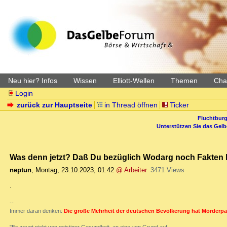
Neu hier? Infos
Wissen
Elliott-Wellen
Themen
Char
Login
zurück zur Hauptseite
in Thread öffnen
Ticker
Fluchtburg
Unterstützen Sie das Gel
Was denn jetzt? Daß Du bezüglich Wodarg noch Fakten l
neptun
,
Montag, 23.10.2023, 01:42
@ Arbeiter
3471 Views
.
--
Immer daran denken:
Die große Mehrheit der deutschen Bevölkerung hat Mörderpa