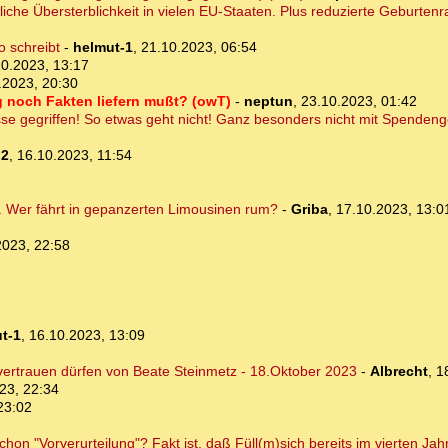
che Übersterblichkeit in vielen EU-Staaten. Plus reduzierte Geburtenr
o schreibt
-
helmut-1
,
21.10.2023, 06:54
10.2023, 13:17
.2023, 20:30
 noch Fakten liefern mußt? (owT)
-
neptun
,
23.10.2023, 01:42
sse gegriffen! So etwas geht nicht! Ganz besonders nicht mit Spendeng
o2
,
16.10.2023, 11:54
kt. Wer fährt in gepanzerten Limousinen rum?
-
Griba
,
17.10.2023, 13:0
2023, 22:58
t-1
,
16.10.2023, 13:09
 vertrauen dürfen von Beate Steinmetz - 18.Oktober 2023
-
Albrecht
,
1
23, 22:34
23:02
n "Vorverurteilung"? Fakt ist, daß Füll(m)sich bereits im vierten Jahr 