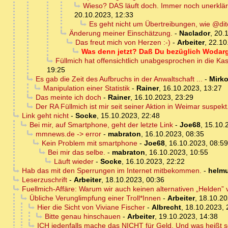
Wieso? DAS läuft doch. Immer noch unerklärli
20.10.2023, 12:33
Es geht nicht um Übertreibungen, wie @dit
Änderung meiner Einschätzung.
-
Naclador
,
20.
Das freut mich von Herzen :-)
-
Arbeiter
,
22.10
Was denn jetzt? Daß Du bezüglich Wodarg
Füllmich hat offensichtlich unabgesprochen in die Ka
19:25
Es gab die Zeit des Aufbruchs in der Anwaltschaft ...
-
Mirk
Manipulation einer Statistik
-
Rainer
,
16.10.2023, 13:27
Das meinte ich doch
-
Rainer
,
16.10.2023, 23:29
Der RA Füllmich ist mir seit seiner Aktion in Weimar suspe
Link geht nicht
-
Socke
,
15.10.2023, 22:48
Bei mir, auf Smartphone, geht der letzte Link
-
Joe68
,
15.10.
mmnews.de -> error
-
mabraton
,
16.10.2023, 08:35
Kein Problem mit smartphone
-
Joe68
,
16.10.2023, 08:59
Bei mir das selbe.
-
mabraton
,
16.10.2023, 10:55
Läuft wieder
-
Socke
,
16.10.2023, 22:22
Hab das mit den Sperrungen im Internet mitbekommen.
-
helmu
Leserzuschrift
-
Arbeiter
,
18.10.2023, 00:36
Fuellmich-Affäre: Warum wir auch keinen alternativen „Helden”
Übliche Verunglimpfung einer Troll*Innen
-
Arbeiter
,
18.10.20
Hier die Sicht von Viviane Fischer
-
Albrecht
,
18.10.2023, 
Bitte genau hinschauen
-
Arbeiter
,
19.10.2023, 14:38
ICH jedenfalls mache das NICHT für Geld. Und was heißt scho