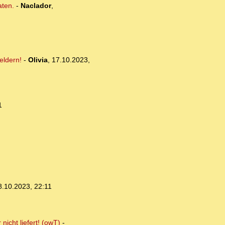
aten.
-
Naclador
,
eldern!
-
Olivia
,
17.10.2023,
1
8.10.2023, 22:11
nicht liefert! (owT)
-