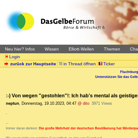
Neu hier? Infos
Wissen
Elliott-Wellen
Themen
Char
Login
zurück zur Hauptseite
in Thread öffnen
Ticker
Fluchtburg
Unterstützen Sie das Gel
:-) Von wegen "gestohlen"!: Ich hab's mental als geistige
neptun
,
Donnerstag, 19.10.2023, 04:47
@ dito
3971 Views
.
--
Immer daran denken:
Die große Mehrheit der deutschen Bevölkerung hat Mörderpa