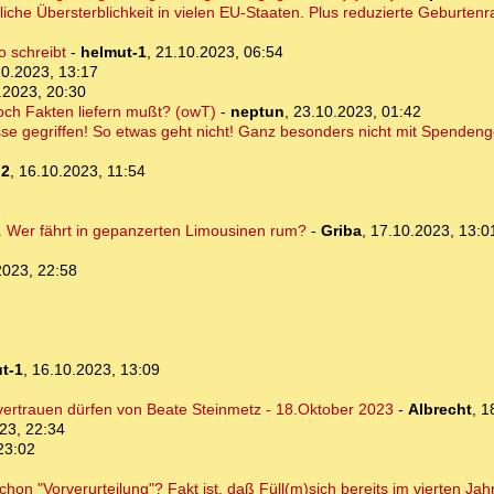
che Übersterblichkeit in vielen EU-Staaten. Plus reduzierte Geburtenr
o schreibt
-
helmut-1
,
21.10.2023, 06:54
10.2023, 13:17
.2023, 20:30
ch Fakten liefern mußt? (owT)
-
neptun
,
23.10.2023, 01:42
sse gegriffen! So etwas geht nicht! Ganz besonders nicht mit Spendeng
o2
,
16.10.2023, 11:54
kt. Wer fährt in gepanzerten Limousinen rum?
-
Griba
,
17.10.2023, 13:0
2023, 22:58
t-1
,
16.10.2023, 13:09
 vertrauen dürfen von Beate Steinmetz - 18.Oktober 2023
-
Albrecht
,
1
23, 22:34
23:02
n "Vorverurteilung"? Fakt ist, daß Füll(m)sich bereits im vierten Jahr 