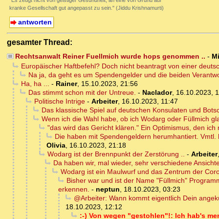
"Es zeugt nicht von geistiger Gesundheit, an eine von Grund auf
kranke Gesellschaft gut angepasst zu sein." (Jiddu Krishnamurti)
antworten
gesamter Thread:
Rechtsanwalt Reiner Fuellmich wurde hops genommen ..
-
M
Europäischer Haftbefehl? Doch nicht beantragt von einer deut
Na ja, da geht es um Spendengelder und die beiden Verantwort
Ha, ha ...
-
Rainer
,
15.10.2023, 21:56
Das stimmt schon mit der Untreue.
-
Naclador
,
16.10.2023, 1
Politische Intrige
-
Arbeiter
,
16.10.2023, 11:47
Das klassische Spiel auf deutschen Konsulaten und Botsc
Wenn ich die Wahl habe, ob ich Wodarg oder Füllmich gla
"das wird das Gericht klären." Ein Optimismus, den ich n
Die haben mit Spendengeldern herumhantiert. Vmtl. 
Olivia
,
16.10.2023, 21:18
Wodarg ist der Brennpunkt der Zerstörung ..
-
Arbeiter
Da haben wir, mal wieder, sehr verschiedene Ansicht
Wodarg ist ein Maulwurf und das Zentrum der Coro
Bisher war und ist der Name "Füllmich" Programm
erkennen.
-
neptun
,
18.10.2023, 03:23
@Arbeiter: Wann kommt eigentlich Dein angekü
18.10.2023, 12:12
:-) Von wegen "gestohlen"!: Ich hab's men