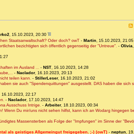
irko2
,
15.10.2023, 20:30
schen Staatsanwaltschaft? Oder doch? owT
-
Martin
,
15.10.2023, 21:05
lichen bezichtigten sich öffentlich gegenseitig der "Untreue".
-
Olivia
1:27
haften im Ausland ...
-
NST
,
16.10.2023, 14:28
ube,...
-
Naclador
,
16.10.2023, 20:13
icht teilen kann.
-
StillerLeser
,
16.10.2023, 21:02
haben sie auch "Spendenquittungen" ausgestellt. DAS haben die sich s
,
16.10.2023, 22:17
en.
-
Naclador
,
17.10.2023, 14:47
na Ausschuss Intrige.
-
Arbeiter
,
18.10.2023, 00:34
! Wenn Du mir/uns nicht sehen hilfst, kann ich an Wodarg hingegen b
ndigtes Massensterben als Folge der "Impfungen" im Sinne der "Bevö
tal als geistiges Allgemeingut freigegeben. ;-) (owT)
-
neptun
,
19