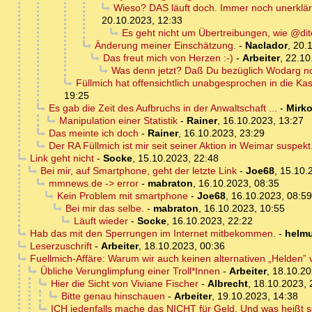
Wieso? DAS läuft doch. Immer noch unerklärli
20.10.2023, 12:33
Es geht nicht um Übertreibungen, wie @dit
Änderung meiner Einschätzung.
-
Naclador
,
20.
Das freut mich von Herzen :-)
-
Arbeiter
,
22.10
Was denn jetzt? Daß Du bezüglich Wodarg no
Füllmich hat offensichtlich unabgesprochen in die Ka
19:25
Es gab die Zeit des Aufbruchs in der Anwaltschaft ...
-
Mirk
Manipulation einer Statistik
-
Rainer
,
16.10.2023, 13:27
Das meinte ich doch
-
Rainer
,
16.10.2023, 23:29
Der RA Füllmich ist mir seit seiner Aktion in Weimar suspe
Link geht nicht
-
Socke
,
15.10.2023, 22:48
Bei mir, auf Smartphone, geht der letzte Link
-
Joe68
,
15.10.
mmnews.de -> error
-
mabraton
,
16.10.2023, 08:35
Kein Problem mit smartphone
-
Joe68
,
16.10.2023, 08:59
Bei mir das selbe.
-
mabraton
,
16.10.2023, 10:55
Läuft wieder
-
Socke
,
16.10.2023, 22:22
Hab das mit den Sperrungen im Internet mitbekommen.
-
helmu
Leserzuschrift
-
Arbeiter
,
18.10.2023, 00:36
Fuellmich-Affäre: Warum wir auch keinen alternativen „Helden”
Übliche Verunglimpfung einer Troll*Innen
-
Arbeiter
,
18.10.20
Hier die Sicht von Viviane Fischer
-
Albrecht
,
18.10.2023, 
Bitte genau hinschauen
-
Arbeiter
,
19.10.2023, 14:38
ICH jedenfalls mache das NICHT für Geld. Und was heißt scho