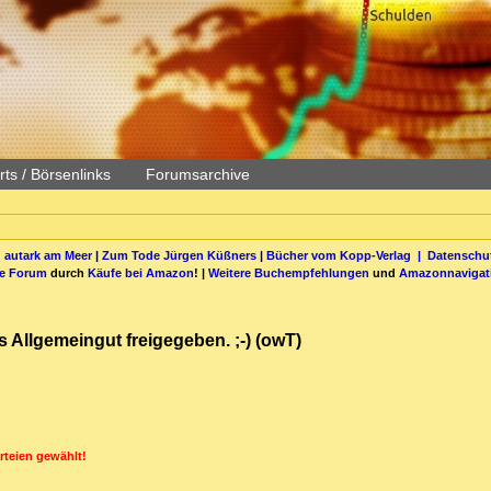
ts / Börsenlinks
Forumsarchive
 autark am Meer
|
Zum Tode Jürgen Küßners
|
Bücher vom Kopp-Verlag |
Datenschut
be Forum
durch
Käufe bei Amazon
! |
Weitere Buchempfehlungen
und
Amazonnavigat
s Allgemeingut freigegeben. ;-) (owT)
rteien gewählt!