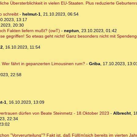
che Übersterblichkeit in vielen EU-Staaten. Plus reduzierte Geburtenr
o schreibt
-
helmut-1
,
21.10.2023, 06:54
10.2023, 13:17
.2023, 20:30
ch Fakten liefern mußt? (owT)
-
neptun
,
23.10.2023, 01:42
sse gegriffen! So etwas geht nicht! Ganz besonders nicht mit Spendeng
o2
,
16.10.2023, 11:54
kt. Wer fährt in gepanzerten Limousinen rum?
-
Griba
,
17.10.2023, 13:0
2023, 22:58
t-1
,
16.10.2023, 13:09
 vertrauen dürfen von Beate Steinmetz - 18.Oktober 2023
-
Albrecht
,
1
23, 22:34
23:02
n "Vorverurteilung"? Fakt ist, daß Füll(m)sich bereits im vierten Jahr 