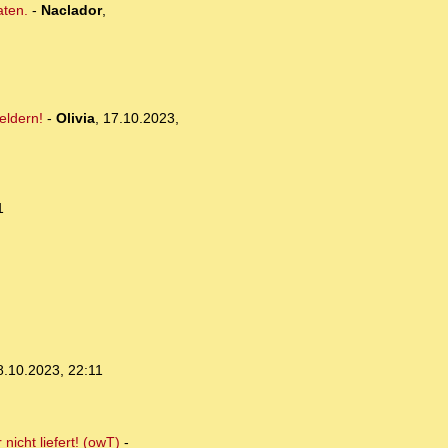
aten.
-
Naclador
,
eldern!
-
Olivia
,
17.10.2023,
1
8.10.2023, 22:11
nicht liefert! (owT)
-