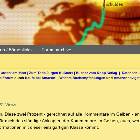
ts / Börsenlinks
Forumsarchive
 autark am Meer
|
Zum Tode Jürgen Küßners
|
Bücher vom Kopp-Verlag |
Datenschut
be Forum
durch
Käufe bei Amazon
! |
Weitere Buchempfehlungen
und
Amazonnavigat
61 Views
en. Diese zwei Prozent - gerechnet auf alle Kommentare im Gelben - an
en für mich das ständige Abklopfen der Kommentare im Gelben, auch, we
formationen mit dieser einzigartigen Klasse kommt.