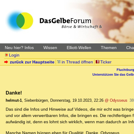
Neu hier? Infos
Wissen
Elliott-Wellen
Themen
Char
Login
zurück zur Hauptseite
in Thread öffnen
Ticker
Fluchtburg
Unterstützen Sie das Gel
Danke!
helmut-1
,
Siebenbürgen
,
Donnerstag, 19.10.2023, 22:26
@ Odysseus
38
Das sind die Infos und Hinweise auf Videos, die mir echt was bring
und vor allem verwertbaren Infos, die bringen es. Die rechtfertig
aufwändig ist, denn es lohnt sich wirklich, wenn man dadurch an In
Manche Namen bürgen eben für Qualität. Danke, Odysseus.