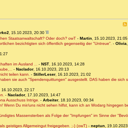
irko2
,
15.10.2023, 20:30
schen Staatsanwaltschaft? Oder doch? owT
-
Martin
,
15.10.2023, 21:05
lichen bezichtigten sich öffentlich gegenseitig der "Untreue".
-
Olivia
1:27
haften im Ausland ...
-
NST
,
16.10.2023, 14:28
ube,...
-
Naclador
,
16.10.2023, 20:13
icht teilen kann.
-
StillerLeser
,
16.10.2023, 21:02
haben sie auch "Spendenquittungen" ausgestellt. DAS haben die sich s
,
16.10.2023, 22:17
en.
-
Naclador
,
17.10.2023, 14:47
na Ausschuss Intrige.
-
Arbeiter
,
18.10.2023, 00:34
! Wenn Du mir/uns nicht sehen hilfst, kann ich an Wodarg hingegen b
ndigtes Massensterben als Folge der "Impfungen" im Sinne der "Bevö
als geistiges Allgemeingut freigegeben. ;-) (owT)
-
neptun
,
19.10.2023