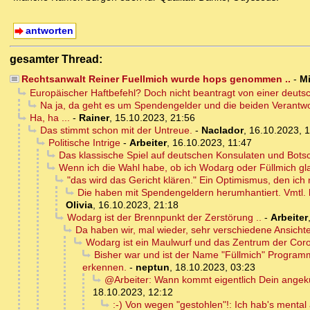
antworten
gesamter Thread:
Rechtsanwalt Reiner Fuellmich wurde hops genommen ..
-
M
Europäischer Haftbefehl? Doch nicht beantragt von einer deut
Na ja, da geht es um Spendengelder und die beiden Verantwort
Ha, ha ...
-
Rainer
,
15.10.2023, 21:56
Das stimmt schon mit der Untreue.
-
Naclador
,
16.10.2023, 1
Politische Intrige
-
Arbeiter
,
16.10.2023, 11:47
Das klassische Spiel auf deutschen Konsulaten und Botsc
Wenn ich die Wahl habe, ob ich Wodarg oder Füllmich gla
"das wird das Gericht klären." Ein Optimismus, den ich n
Die haben mit Spendengeldern herumhantiert. Vmtl. 
Olivia
,
16.10.2023, 21:18
Wodarg ist der Brennpunkt der Zerstörung ..
-
Arbeiter
Da haben wir, mal wieder, sehr verschiedene Ansicht
Wodarg ist ein Maulwurf und das Zentrum der Coro
Bisher war und ist der Name "Füllmich" Programm
erkennen.
-
neptun
,
18.10.2023, 03:23
@Arbeiter: Wann kommt eigentlich Dein angekü
18.10.2023, 12:12
:-) Von wegen "gestohlen"!: Ich hab's mental 