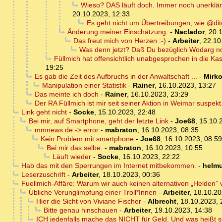
Wieso? DAS läuft doch. Immer noch unerklärli
20.10.2023, 12:33
Es geht nicht um Übertreibungen, wie @dit
Änderung meiner Einschätzung.
-
Naclador
,
20.
Das freut mich von Herzen :-)
-
Arbeiter
,
22.10
Was denn jetzt? Daß Du bezüglich Wodarg no
Füllmich hat offensichtlich unabgesprochen in die Ka
19:25
Es gab die Zeit des Aufbruchs in der Anwaltschaft ...
-
Mirk
Manipulation einer Statistik
-
Rainer
,
16.10.2023, 13:27
Das meinte ich doch
-
Rainer
,
16.10.2023, 23:29
Der RA Füllmich ist mir seit seiner Aktion in Weimar suspe
Link geht nicht
-
Socke
,
15.10.2023, 22:48
Bei mir, auf Smartphone, geht der letzte Link
-
Joe68
,
15.10.
mmnews.de -> error
-
mabraton
,
16.10.2023, 08:35
Kein Problem mit smartphone
-
Joe68
,
16.10.2023, 08:59
Bei mir das selbe.
-
mabraton
,
16.10.2023, 10:55
Läuft wieder
-
Socke
,
16.10.2023, 22:22
Hab das mit den Sperrungen im Internet mitbekommen.
-
helmu
Leserzuschrift
-
Arbeiter
,
18.10.2023, 00:36
Fuellmich-Affäre: Warum wir auch keinen alternativen „Helden”
Übliche Verunglimpfung einer Troll*Innen
-
Arbeiter
,
18.10.20
Hier die Sicht von Viviane Fischer
-
Albrecht
,
18.10.2023, 
Bitte genau hinschauen
-
Arbeiter
,
19.10.2023, 14:38
ICH jedenfalls mache das NICHT für Geld. Und was heißt scho