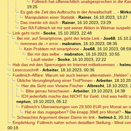
Füllmich hat offensichtlich unabgesprochen in die Ka
19:25
Es gab die Zeit des Aufbruchs in der Anwaltschaft ...
-
Mirk
Manipulation einer Statistik
-
Rainer
,
16.10.2023, 13:27
Das meinte ich doch
-
Rainer
,
16.10.2023, 23:29
Der RA Füllmich ist mir seit seiner Aktion in Weimar suspe
Link geht nicht
-
Socke
,
15.10.2023, 22:48
Bei mir, auf Smartphone, geht der letzte Link
-
Joe68
,
15.10.
mmnews.de -> error
-
mabraton
,
16.10.2023, 08:35
Kein Problem mit smartphone
-
Joe68
,
16.10.2023, 08:59
Bei mir das selbe.
-
mabraton
,
16.10.2023, 10:55
Läuft wieder
-
Socke
,
16.10.2023, 22:22
Hab das mit den Sperrungen im Internet mitbekommen.
-
helmu
Leserzuschrift
-
Arbeiter
,
18.10.2023, 00:36
Fuellmich-Affäre: Warum wir auch keinen alternativen „Helden”
Übliche Verunglimpfung einer Troll*Innen
-
Arbeiter
,
18.10.20
Hier die Sicht von Viviane Fischer
-
Albrecht
,
18.10.2023, 
Bitte genau hinschauen
-
Arbeiter
,
19.10.2023, 14:38
ICH jedenfalls mache das NICHT für Geld. Und was heißt scho
neptun
,
19.10.2023, 05:12
Füllmich's Überweisungen von 29.500 EUR pro Monat an sei
Hat er das zugegeben? Die knapp 30k€ pro Monat?
-
Na
Schwaches Argument dieser Dame im link
-
helmut-1
,
20.10.
Empfehlung: Füllmich nahm schon detailliert Stellung - Mind cont
00:19