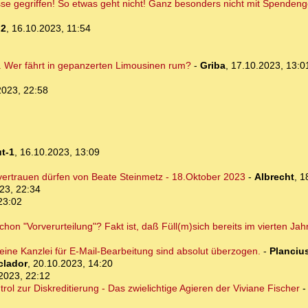
sse gegriffen! So etwas geht nicht! Ganz besonders nicht mit Spendeng
o2
,
16.10.2023, 11:54
kt. Wer fährt in gepanzerten Limousinen rum?
-
Griba
,
17.10.2023, 13:0
2023, 22:58
t-1
,
16.10.2023, 13:09
 vertrauen dürfen von Beate Steinmetz - 18.Oktober 2023
-
Albrecht
,
1
23, 22:34
23:02
n "Vorverurteilung"? Fakt ist, daß Füll(m)sich bereits im vierten Jahr 
ne Kanzlei für E-Mail-Bearbeitung sind absolut überzogen.
-
Planciu
clador
,
20.10.2023, 14:20
2023, 22:12
rol zur Diskreditierung - Das zwielichtige Agieren der Viviane Fischer