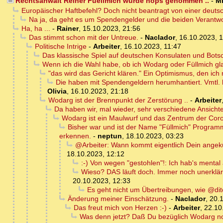
Rechtsanwalt Reiner Fuellmich wurde hops genommen ..
-
M
Europäischer Haftbefehl? Doch nicht beantragt von einer deut
Na ja, da geht es um Spendengelder und die beiden Verantwort
Ha, ha ...
-
Rainer
,
15.10.2023, 21:56
Das stimmt schon mit der Untreue.
-
Naclador
,
16.10.2023, 1
Politische Intrige
-
Arbeiter
,
16.10.2023, 11:47
Das klassische Spiel auf deutschen Konsulaten und Botsc
Wenn ich die Wahl habe, ob ich Wodarg oder Füllmich gla
"das wird das Gericht klären." Ein Optimismus, den ich n
Die haben mit Spendengeldern herumhantiert. Vmtl. 
Olivia
,
16.10.2023, 21:18
Wodarg ist der Brennpunkt der Zerstörung ..
-
Arbeiter
Da haben wir, mal wieder, sehr verschiedene Ansicht
Wodarg ist ein Maulwurf und das Zentrum der Coro
Bisher war und ist der Name "Füllmich" Programm
erkennen.
-
neptun
,
18.10.2023, 03:23
@Arbeiter: Wann kommt eigentlich Dein angekü
18.10.2023, 12:12
:-) Von wegen "gestohlen"!: Ich hab's mental 
Wieso? DAS läuft doch. Immer noch unerklärli
20.10.2023, 12:33
Es geht nicht um Übertreibungen, wie @dit
Änderung meiner Einschätzung.
-
Naclador
,
20.
Das freut mich von Herzen :-)
-
Arbeiter
,
22.10
Was denn jetzt? Daß Du bezüglich Wodarg no