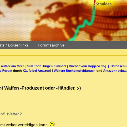
ts / Börsenlinks
Forumsarchive
 autark am Meer
|
Zum Tode Jürgen Küßners
|
Bücher vom Kopp-Verlag |
Datenschut
be Forum
durch
Käufe bei Amazon
! |
Weitere Buchempfehlungen
und
Amazonnavigat
ht Waffen -Produzent oder -Händler. ;-)
soll. Waffen?
Amt weiter verteidigen kann.