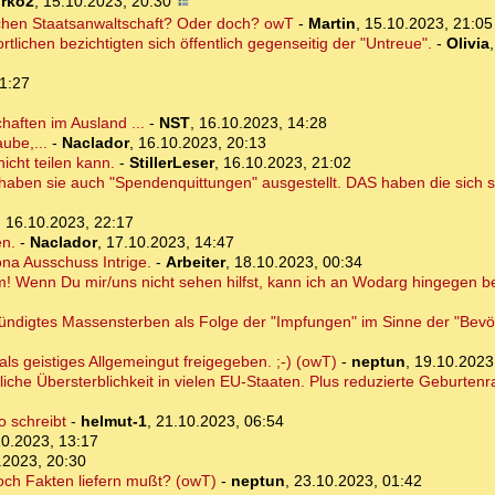
irko2
,
15.10.2023, 20:30
schen Staatsanwaltschaft? Oder doch? owT
-
Martin
,
15.10.2023, 21:05
lichen bezichtigten sich öffentlich gegenseitig der "Untreue".
-
Olivia
1:27
haften im Ausland ...
-
NST
,
16.10.2023, 14:28
ube,...
-
Naclador
,
16.10.2023, 20:13
icht teilen kann.
-
StillerLeser
,
16.10.2023, 21:02
haben sie auch "Spendenquittungen" ausgestellt. DAS haben die sich s
,
16.10.2023, 22:17
en.
-
Naclador
,
17.10.2023, 14:47
na Ausschuss Intrige.
-
Arbeiter
,
18.10.2023, 00:34
! Wenn Du mir/uns nicht sehen hilfst, kann ich an Wodarg hingegen b
ndigtes Massensterben als Folge der "Impfungen" im Sinne der "Bevö
als geistiges Allgemeingut freigegeben. ;-) (owT)
-
neptun
,
19.10.2023
che Übersterblichkeit in vielen EU-Staaten. Plus reduzierte Geburtenr
o schreibt
-
helmut-1
,
21.10.2023, 06:54
10.2023, 13:17
.2023, 20:30
ch Fakten liefern mußt? (owT)
-
neptun
,
23.10.2023, 01:42