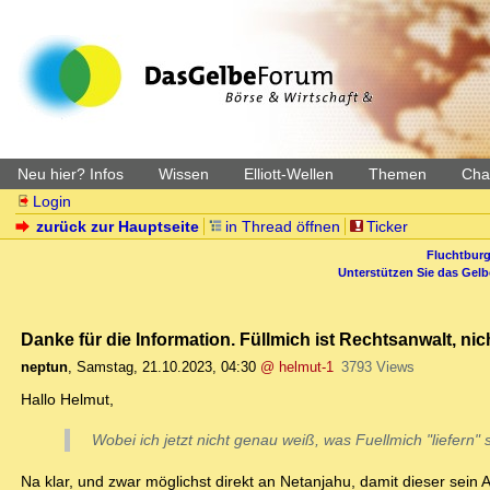
Neu hier? Infos
Wissen
Elliott-Wellen
Themen
Char
Login
zurück zur Hauptseite
in Thread öffnen
Ticker
Fluchtburg
Unterstützen Sie das Gel
Danke für die Information. Füllmich ist Rechtsanwalt, nic
neptun
,
Samstag, 21.10.2023, 04:30
@ helmut-1
3793 Views
Hallo Helmut,
Wobei ich jetzt nicht genau weiß, was Fuellmich "liefern" 
Na klar, und zwar möglichst direkt an Netanjahu, damit dieser sein 