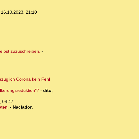
,
16.10.2023, 21:10
elbst zuzuschreiben.
-
ezüglich Corona kein Fehl
lkerungsreduktion"?
-
dito
,
, 04:47
aten.
-
Naclador
,