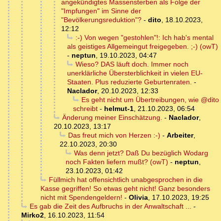
angekündigtes Massensterben als Folge der
"Impfungen" im Sinne der
"Bevölkerungsreduktion"?
-
dito
,
18.10.2023,
12:12
:-) Von wegen "gestohlen"!: Ich hab's mental
als geistiges Allgemeingut freigegeben. ;-) (owT)
-
neptun
,
19.10.2023, 04:47
Wieso? DAS läuft doch. Immer noch
unerklärliche Übersterblichkeit in vielen EU-
Staaten. Plus reduzierte Geburtenraten.
-
Naclador
,
20.10.2023, 12:33
Es geht nicht um Übertreibungen, wie @dito
schreibt
-
helmut-1
,
21.10.2023, 06:54
Änderung meiner Einschätzung.
-
Naclador
,
20.10.2023, 13:17
Das freut mich von Herzen :-)
-
Arbeiter
,
22.10.2023, 20:30
Was denn jetzt? Daß Du bezüglich Wodarg
noch Fakten liefern mußt? (owT)
-
neptun
,
23.10.2023, 01:42
Füllmich hat offensichtlich unabgesprochen in die
Kasse gegriffen! So etwas geht nicht! Ganz besonders
nicht mit Spendengeldern!
-
Olivia
,
17.10.2023, 19:25
Es gab die Zeit des Aufbruchs in der Anwaltschaft ...
-
Mirko2
,
16.10.2023, 11:54