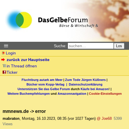
Suche:
Los
Login
zurück zur Hauptseite
in Thread öffnen
Ticker
Fluchtburg autark am Meer
|
Zum Tode Jürgen Küßners
|
Bücher vom Kopp-Verlag |
Datenschutzerklärung
Unterstützen Sie das Gelbe Forum
durch
Käufe bei Amazon
! |
Weitere Buchempfehlungen
und
Amazonnavigation
|
Cookie-Einstellungen
mmnews.de -> error
mabraton
,
Montag, 16.10.2023, 08:35
(vor 1027 Tagen)
@ Joe68
5399
Views