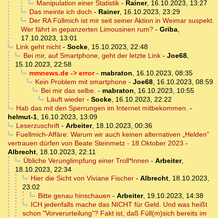
Manipulation einer Statistik
-
Rainer
,
16.10.2023, 13:27
Das meinte ich doch
-
Rainer
,
16.10.2023, 23:29
Der RA Füllmich ist mir seit seiner Aktion in Weimar suspekt.
Wer fährt in gepanzerten Limousinen rum?
-
Griba
,
17.10.2023, 13:01
Link geht nicht
-
Socke
,
15.10.2023, 22:48
Bei mir, auf Smartphone, geht der letzte Link
-
Joe68
,
15.10.2023, 22:58
mmnews.de -> error
-
mabraton
,
16.10.2023, 08:35
Kein Problem mit smartphone
-
Joe68
,
16.10.2023, 08:59
Bei mir das selbe.
-
mabraton
,
16.10.2023, 10:55
Läuft wieder
-
Socke
,
16.10.2023, 22:22
Hab das mit den Sperrungen im Internet mitbekommen.
-
helmut-1
,
16.10.2023, 13:09
Leserzuschrift
-
Arbeiter
,
18.10.2023, 00:36
Fuellmich-Affäre: Warum wir auch keinen alternativen „Helden”
vertrauen dürfen von Beate Steinmetz - 18.Oktober 2023
-
Albrecht
,
18.10.2023, 22:11
Übliche Verunglimpfung einer Troll*Innen
-
Arbeiter
,
18.10.2023, 22:34
Hier die Sicht von Viviane Fischer
-
Albrecht
,
18.10.2023,
23:02
Bitte genau hinschauen
-
Arbeiter
,
19.10.2023, 14:38
ICH jedenfalls mache das NICHT für Geld. Und was heißt
schon "Vorverurteilung"? Fakt ist, daß Füll(m)sich bereits im