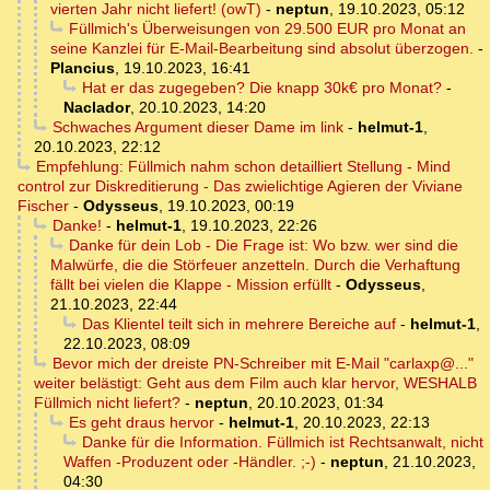
vierten Jahr nicht liefert! (owT)
-
neptun
,
19.10.2023, 05:12
Füllmich's Überweisungen von 29.500 EUR pro Monat an
seine Kanzlei für E-Mail-Bearbeitung sind absolut überzogen.
-
Plancius
,
19.10.2023, 16:41
Hat er das zugegeben? Die knapp 30k€ pro Monat?
-
Naclador
,
20.10.2023, 14:20
Schwaches Argument dieser Dame im link
-
helmut-1
,
20.10.2023, 22:12
Empfehlung: Füllmich nahm schon detailliert Stellung - Mind
control zur Diskreditierung - Das zwielichtige Agieren der Viviane
Fischer
-
Odysseus
,
19.10.2023, 00:19
Danke!
-
helmut-1
,
19.10.2023, 22:26
Danke für dein Lob - Die Frage ist: Wo bzw. wer sind die
Malwürfe, die die Störfeuer anzetteln. Durch die Verhaftung
fällt bei vielen die Klappe - Mission erfüllt
-
Odysseus
,
21.10.2023, 22:44
Das Klientel teilt sich in mehrere Bereiche auf
-
helmut-1
,
22.10.2023, 08:09
Bevor mich der dreiste PN-Schreiber mit E-Mail "carlaxp@..."
weiter belästigt: Geht aus dem Film auch klar hervor, WESHALB
Füllmich nicht liefert?
-
neptun
,
20.10.2023, 01:34
Es geht draus hervor
-
helmut-1
,
20.10.2023, 22:13
Danke für die Information. Füllmich ist Rechtsanwalt, nicht
Waffen -Produzent oder -Händler. ;-)
-
neptun
,
21.10.2023,
04:30