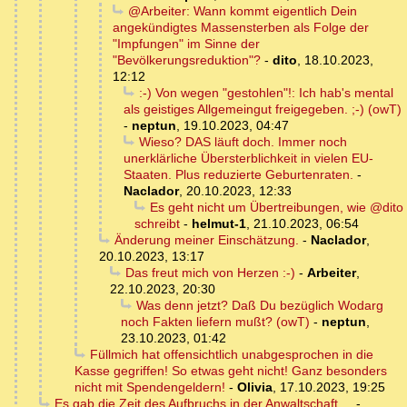
@Arbeiter: Wann kommt eigentlich Dein
angekündigtes Massensterben als Folge der
"Impfungen" im Sinne der
"Bevölkerungsreduktion"?
-
dito
,
18.10.2023,
12:12
:-) Von wegen "gestohlen"!: Ich hab's mental
als geistiges Allgemeingut freigegeben. ;-) (owT)
-
neptun
,
19.10.2023, 04:47
Wieso? DAS läuft doch. Immer noch
unerklärliche Übersterblichkeit in vielen EU-
Staaten. Plus reduzierte Geburtenraten.
-
Naclador
,
20.10.2023, 12:33
Es geht nicht um Übertreibungen, wie @dito
schreibt
-
helmut-1
,
21.10.2023, 06:54
Änderung meiner Einschätzung.
-
Naclador
,
20.10.2023, 13:17
Das freut mich von Herzen :-)
-
Arbeiter
,
22.10.2023, 20:30
Was denn jetzt? Daß Du bezüglich Wodarg
noch Fakten liefern mußt? (owT)
-
neptun
,
23.10.2023, 01:42
Füllmich hat offensichtlich unabgesprochen in die
Kasse gegriffen! So etwas geht nicht! Ganz besonders
nicht mit Spendengeldern!
-
Olivia
,
17.10.2023, 19:25
Es gab die Zeit des Aufbruchs in der Anwaltschaft ...
-