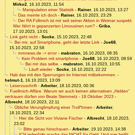
Mirko2
,
16.10.2023, 11:54
Manipulation einer Statistik
-
Rainer
,
16.10.2023, 13:27
Das meinte ich doch
-
Rainer
,
16.10.2023, 23:29
Der RA Füllmich ist mir seit seiner Aktion in Weimar suspekt.
Wer fährt in gepanzerten Limousinen rum?
-
Griba
,
17.10.2023, 13:01
Link geht nicht
-
Socke
,
15.10.2023, 22:48
Bei mir, auf Smartphone, geht der letzte Link
-
Joe68
,
15.10.2023, 22:58
mmnews.de -> error
-
mabraton
,
16.10.2023, 08:35
Kein Problem mit smartphone
-
Joe68
,
16.10.2023, 08:59
Bei mir das selbe.
-
mabraton
,
16.10.2023, 10:55
Läuft wieder
-
Socke
,
16.10.2023, 22:22
Hab das mit den Sperrungen im Internet mitbekommen.
-
helmut-1
,
16.10.2023, 13:09
Leserzuschrift
-
Arbeiter
,
18.10.2023, 00:36
Fuellmich-Affäre: Warum wir auch keinen alternativen „Helden”
vertrauen dürfen von Beate Steinmetz - 18.Oktober 2023
-
Albrecht
,
18.10.2023, 22:11
Übliche Verunglimpfung einer Troll*Innen
-
Arbeiter
,
18.10.2023, 22:34
Hier die Sicht von Viviane Fischer
-
Albrecht
,
18.10.2023,
23:02
Bitte genau hinschauen
-
Arbeiter
,
19.10.2023, 14:38
ICH jedenfalls mache das NICHT für Geld. Und was heißt