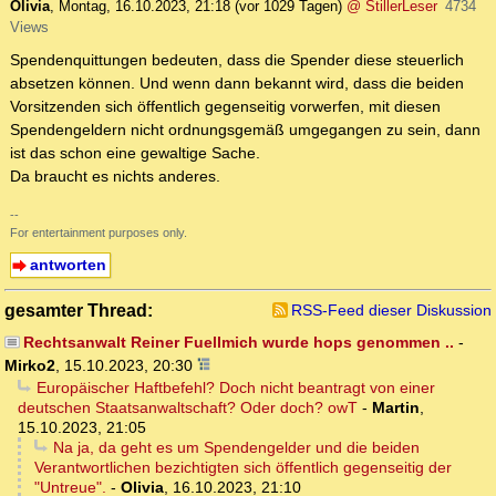
Olivia
,
Montag, 16.10.2023, 21:18
(vor 1029 Tagen)
@ StillerLeser
4734
Views
Spendenquittungen bedeuten, dass die Spender diese steuerlich
absetzen können. Und wenn dann bekannt wird, dass die beiden
Vorsitzenden sich öffentlich gegenseitig vorwerfen, mit diesen
Spendengeldern nicht ordnungsgemäß umgegangen zu sein, dann
ist das schon eine gewaltige Sache.
Da braucht es nichts anderes.
--
For entertainment purposes only.
antworten
gesamter Thread:
RSS-Feed dieser Diskussion
Rechtsanwalt Reiner Fuellmich wurde hops genommen ..
-
Mirko2
,
15.10.2023, 20:30
Europäischer Haftbefehl? Doch nicht beantragt von einer
deutschen Staatsanwaltschaft? Oder doch? owT
-
Martin
,
15.10.2023, 21:05
Na ja, da geht es um Spendengelder und die beiden
Verantwortlichen bezichtigten sich öffentlich gegenseitig der
"Untreue".
-
Olivia
,
16.10.2023, 21:10