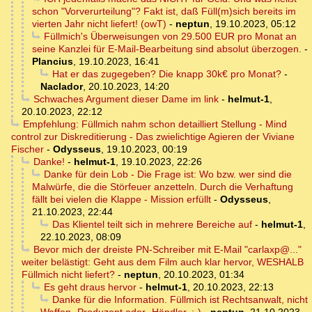
schon "Vorverurteilung"? Fakt ist, daß Füll(m)sich bereits im
vierten Jahr nicht liefert! (owT)
-
neptun
,
19.10.2023, 05:12
Füllmich's Überweisungen von 29.500 EUR pro Monat an
seine Kanzlei für E-Mail-Bearbeitung sind absolut überzogen.
-
Plancius
,
19.10.2023, 16:41
Hat er das zugegeben? Die knapp 30k€ pro Monat?
-
Naclador
,
20.10.2023, 14:20
Schwaches Argument dieser Dame im link
-
helmut-1
,
20.10.2023, 22:12
Empfehlung: Füllmich nahm schon detailliert Stellung - Mind
control zur Diskreditierung - Das zwielichtige Agieren der Viviane
Fischer
-
Odysseus
,
19.10.2023, 00:19
Danke!
-
helmut-1
,
19.10.2023, 22:26
Danke für dein Lob - Die Frage ist: Wo bzw. wer sind die
Malwürfe, die die Störfeuer anzetteln. Durch die Verhaftung
fällt bei vielen die Klappe - Mission erfüllt
-
Odysseus
,
21.10.2023, 22:44
Das Klientel teilt sich in mehrere Bereiche auf
-
helmut-1
,
22.10.2023, 08:09
Bevor mich der dreiste PN-Schreiber mit E-Mail "carlaxp@..."
weiter belästigt: Geht aus dem Film auch klar hervor, WESHALB
Füllmich nicht liefert?
-
neptun
,
20.10.2023, 01:34
Es geht draus hervor
-
helmut-1
,
20.10.2023, 22:13
Danke für die Information. Füllmich ist Rechtsanwalt, nicht