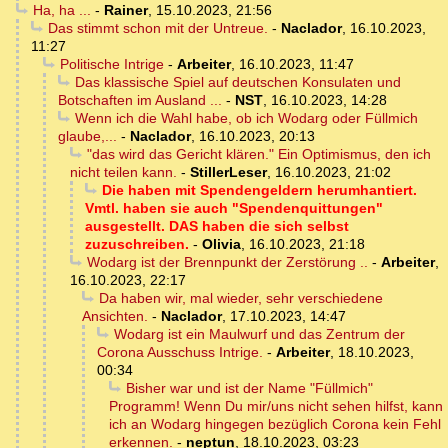
Ha, ha ...
-
Rainer
,
15.10.2023, 21:56
Das stimmt schon mit der Untreue.
-
Naclador
,
16.10.2023,
11:27
Politische Intrige
-
Arbeiter
,
16.10.2023, 11:47
Das klassische Spiel auf deutschen Konsulaten und
Botschaften im Ausland ...
-
NST
,
16.10.2023, 14:28
Wenn ich die Wahl habe, ob ich Wodarg oder Füllmich
glaube,...
-
Naclador
,
16.10.2023, 20:13
"das wird das Gericht klären." Ein Optimismus, den ich
nicht teilen kann.
-
StillerLeser
,
16.10.2023, 21:02
Die haben mit Spendengeldern herumhantiert.
Vmtl. haben sie auch "Spendenquittungen"
ausgestellt. DAS haben die sich selbst
zuzuschreiben.
-
Olivia
,
16.10.2023, 21:18
Wodarg ist der Brennpunkt der Zerstörung ..
-
Arbeiter
,
16.10.2023, 22:17
Da haben wir, mal wieder, sehr verschiedene
Ansichten.
-
Naclador
,
17.10.2023, 14:47
Wodarg ist ein Maulwurf und das Zentrum der
Corona Ausschuss Intrige.
-
Arbeiter
,
18.10.2023,
00:34
Bisher war und ist der Name "Füllmich"
Programm! Wenn Du mir/uns nicht sehen hilfst, kann
ich an Wodarg hingegen bezüglich Corona kein Fehl
erkennen.
-
neptun
,
18.10.2023, 03:23