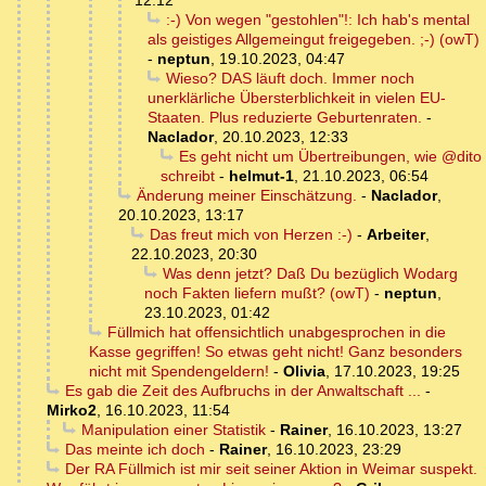
12:12
:-) Von wegen "gestohlen"!: Ich hab's mental
als geistiges Allgemeingut freigegeben. ;-) (owT)
-
neptun
,
19.10.2023, 04:47
Wieso? DAS läuft doch. Immer noch
unerklärliche Übersterblichkeit in vielen EU-
Staaten. Plus reduzierte Geburtenraten.
-
Naclador
,
20.10.2023, 12:33
Es geht nicht um Übertreibungen, wie @dito
schreibt
-
helmut-1
,
21.10.2023, 06:54
Änderung meiner Einschätzung.
-
Naclador
,
20.10.2023, 13:17
Das freut mich von Herzen :-)
-
Arbeiter
,
22.10.2023, 20:30
Was denn jetzt? Daß Du bezüglich Wodarg
noch Fakten liefern mußt? (owT)
-
neptun
,
23.10.2023, 01:42
Füllmich hat offensichtlich unabgesprochen in die
Kasse gegriffen! So etwas geht nicht! Ganz besonders
nicht mit Spendengeldern!
-
Olivia
,
17.10.2023, 19:25
Es gab die Zeit des Aufbruchs in der Anwaltschaft ...
-
Mirko2
,
16.10.2023, 11:54
Manipulation einer Statistik
-
Rainer
,
16.10.2023, 13:27
Das meinte ich doch
-
Rainer
,
16.10.2023, 23:29
Der RA Füllmich ist mir seit seiner Aktion in Weimar suspekt.