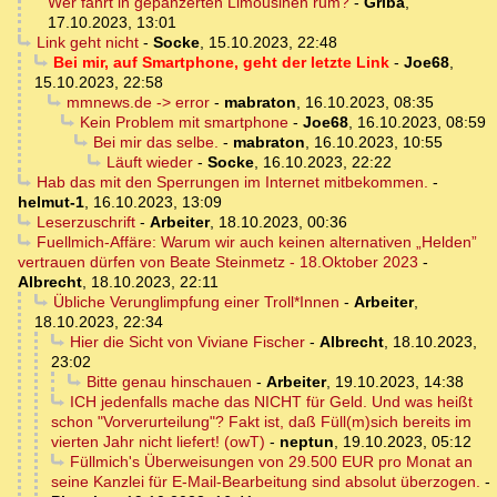
Wer fährt in gepanzerten Limousinen rum?
-
Griba
,
17.10.2023, 13:01
Link geht nicht
-
Socke
,
15.10.2023, 22:48
Bei mir, auf Smartphone, geht der letzte Link
-
Joe68
,
15.10.2023, 22:58
mmnews.de -> error
-
mabraton
,
16.10.2023, 08:35
Kein Problem mit smartphone
-
Joe68
,
16.10.2023, 08:59
Bei mir das selbe.
-
mabraton
,
16.10.2023, 10:55
Läuft wieder
-
Socke
,
16.10.2023, 22:22
Hab das mit den Sperrungen im Internet mitbekommen.
-
helmut-1
,
16.10.2023, 13:09
Leserzuschrift
-
Arbeiter
,
18.10.2023, 00:36
Fuellmich-Affäre: Warum wir auch keinen alternativen „Helden”
vertrauen dürfen von Beate Steinmetz - 18.Oktober 2023
-
Albrecht
,
18.10.2023, 22:11
Übliche Verunglimpfung einer Troll*Innen
-
Arbeiter
,
18.10.2023, 22:34
Hier die Sicht von Viviane Fischer
-
Albrecht
,
18.10.2023,
23:02
Bitte genau hinschauen
-
Arbeiter
,
19.10.2023, 14:38
ICH jedenfalls mache das NICHT für Geld. Und was heißt
schon "Vorverurteilung"? Fakt ist, daß Füll(m)sich bereits im
vierten Jahr nicht liefert! (owT)
-
neptun
,
19.10.2023, 05:12
Füllmich's Überweisungen von 29.500 EUR pro Monat an
seine Kanzlei für E-Mail-Bearbeitung sind absolut überzogen.
-