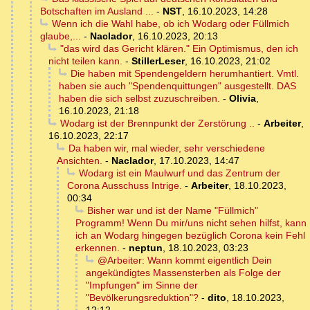
Botschaften im Ausland ...
-
NST
,
16.10.2023, 14:28
Wenn ich die Wahl habe, ob ich Wodarg oder Füllmich
glaube,...
-
Naclador
,
16.10.2023, 20:13
"das wird das Gericht klären." Ein Optimismus, den ich
nicht teilen kann.
-
StillerLeser
,
16.10.2023, 21:02
Die haben mit Spendengeldern herumhantiert. Vmtl.
haben sie auch "Spendenquittungen" ausgestellt. DAS
haben die sich selbst zuzuschreiben.
-
Olivia
,
16.10.2023, 21:18
Wodarg ist der Brennpunkt der Zerstörung ..
-
Arbeiter
,
16.10.2023, 22:17
Da haben wir, mal wieder, sehr verschiedene
Ansichten.
-
Naclador
,
17.10.2023, 14:47
Wodarg ist ein Maulwurf und das Zentrum der
Corona Ausschuss Intrige.
-
Arbeiter
,
18.10.2023,
00:34
Bisher war und ist der Name "Füllmich"
Programm! Wenn Du mir/uns nicht sehen hilfst, kann
ich an Wodarg hingegen bezüglich Corona kein Fehl
erkennen.
-
neptun
,
18.10.2023, 03:23
@Arbeiter: Wann kommt eigentlich Dein
angekündigtes Massensterben als Folge der
"Impfungen" im Sinne der
"Bevölkerungsreduktion"?
-
dito
,
18.10.2023,