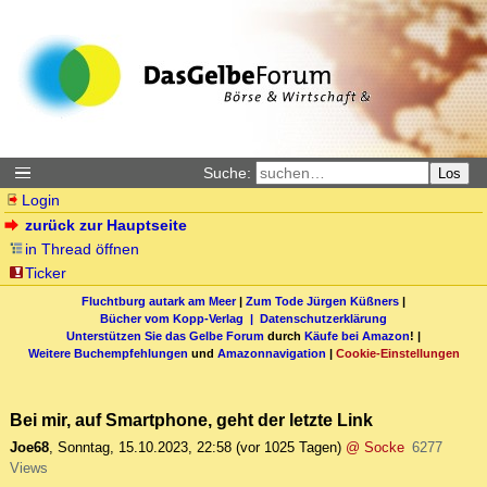
Suche:
Los
Login
zurück zur Hauptseite
in Thread öffnen
Ticker
Fluchtburg autark am Meer
|
Zum Tode Jürgen Küßners
|
Bücher vom Kopp-Verlag |
Datenschutzerklärung
Unterstützen Sie das Gelbe Forum
durch
Käufe bei Amazon
! |
Weitere Buchempfehlungen
und
Amazonnavigation
|
Cookie-Einstellungen
Bei mir, auf Smartphone, geht der letzte Link
Joe68
,
Sonntag, 15.10.2023, 22:58
(vor 1025 Tagen)
@ Socke
6277
Views