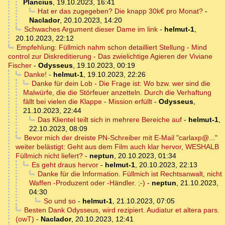
Plancius
,
19.10.2023, 16:41
Hat er das zugegeben? Die knapp 30k€ pro Monat?
-
Naclador
,
20.10.2023, 14:20
Schwaches Argument dieser Dame im link
-
helmut-1
,
20.10.2023, 22:12
Empfehlung: Füllmich nahm schon detailliert Stellung - Mind
control zur Diskreditierung - Das zwielichtige Agieren der Viviane
Fischer
-
Odysseus
,
19.10.2023, 00:19
Danke!
-
helmut-1
,
19.10.2023, 22:26
Danke für dein Lob - Die Frage ist: Wo bzw. wer sind die
Malwürfe, die die Störfeuer anzetteln. Durch die Verhaftung
fällt bei vielen die Klappe - Mission erfüllt
-
Odysseus
,
21.10.2023, 22:44
Das Klientel teilt sich in mehrere Bereiche auf
-
helmut-1
,
22.10.2023, 08:09
Bevor mich der dreiste PN-Schreiber mit E-Mail "carlaxp@..."
weiter belästigt: Geht aus dem Film auch klar hervor, WESHALB
Füllmich nicht liefert?
-
neptun
,
20.10.2023, 01:34
Es geht draus hervor
-
helmut-1
,
20.10.2023, 22:13
Danke für die Information. Füllmich ist Rechtsanwalt, nicht
Waffen -Produzent oder -Händler. ;-)
-
neptun
,
21.10.2023,
04:30
So und so
-
helmut-1
,
21.10.2023, 07:05
Besten Dank Odysseus, wird rezipiert. Audiatur et altera pars.
(owT)
-
Naclador
,
20.10.2023, 12:41