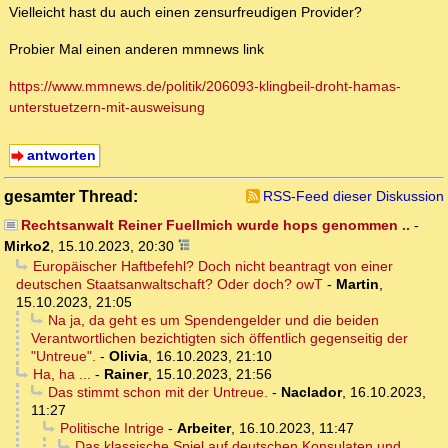
Vielleicht hast du auch einen zensurfreudigen Provider?
Probier Mal einen anderen mmnews link
https://www.mmnews.de/politik/206093-klingbeil-droht-hamas-
unterstuetzern-mit-ausweisung
antworten
gesamter Thread:
RSS-Feed dieser Diskussion
Rechtsanwalt Reiner Fuellmich wurde hops genommen ..
-
Mirko2
,
15.10.2023, 20:30
Europäischer Haftbefehl? Doch nicht beantragt von einer
deutschen Staatsanwaltschaft? Oder doch? owT
-
Martin
,
15.10.2023, 21:05
Na ja, da geht es um Spendengelder und die beiden
Verantwortlichen bezichtigten sich öffentlich gegenseitig der
"Untreue".
-
Olivia
,
16.10.2023, 21:10
Ha, ha ...
-
Rainer
,
15.10.2023, 21:56
Das stimmt schon mit der Untreue.
-
Naclador
,
16.10.2023,
11:27
Politische Intrige
-
Arbeiter
,
16.10.2023, 11:47
Das klassische Spiel auf deutschen Konsulaten und