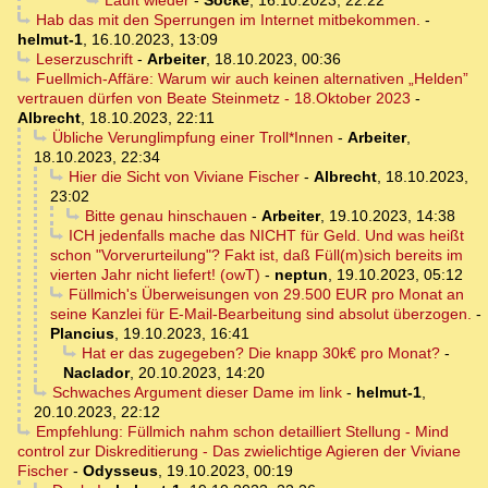
Läuft wieder
-
Socke
,
16.10.2023, 22:22
Hab das mit den Sperrungen im Internet mitbekommen.
-
helmut-1
,
16.10.2023, 13:09
Leserzuschrift
-
Arbeiter
,
18.10.2023, 00:36
Fuellmich-Affäre: Warum wir auch keinen alternativen „Helden”
vertrauen dürfen von Beate Steinmetz - 18.Oktober 2023
-
Albrecht
,
18.10.2023, 22:11
Übliche Verunglimpfung einer Troll*Innen
-
Arbeiter
,
18.10.2023, 22:34
Hier die Sicht von Viviane Fischer
-
Albrecht
,
18.10.2023,
23:02
Bitte genau hinschauen
-
Arbeiter
,
19.10.2023, 14:38
ICH jedenfalls mache das NICHT für Geld. Und was heißt
schon "Vorverurteilung"? Fakt ist, daß Füll(m)sich bereits im
vierten Jahr nicht liefert! (owT)
-
neptun
,
19.10.2023, 05:12
Füllmich's Überweisungen von 29.500 EUR pro Monat an
seine Kanzlei für E-Mail-Bearbeitung sind absolut überzogen.
-
Plancius
,
19.10.2023, 16:41
Hat er das zugegeben? Die knapp 30k€ pro Monat?
-
Naclador
,
20.10.2023, 14:20
Schwaches Argument dieser Dame im link
-
helmut-1
,
20.10.2023, 22:12
Empfehlung: Füllmich nahm schon detailliert Stellung - Mind
control zur Diskreditierung - Das zwielichtige Agieren der Viviane
Fischer
-
Odysseus
,
19.10.2023, 00:19