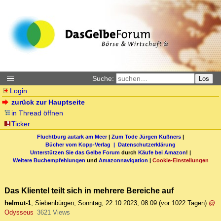
Suche:
Los
Login
zurück zur Hauptseite
in Thread öffnen
Ticker
Fluchtburg autark am Meer
|
Zum Tode Jürgen Küßners
|
Bücher vom Kopp-Verlag |
Datenschutzerklärung
Unterstützen Sie das Gelbe Forum
durch
Käufe bei Amazon
! |
Weitere Buchempfehlungen
und
Amazonnavigation
|
Cookie-Einstellungen
Das Klientel teilt sich in mehrere Bereiche auf
helmut-1
,
Siebenbürgen
,
Sonntag, 22.10.2023, 08:09
(vor 1022 Tagen)
@
Odysseus
3621 Views