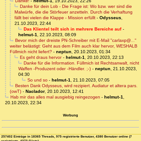
Danke!
-
helmut-1
,
19.10.2023, 22:26
Danke für dein Lob - Die Frage ist: Wo bzw. wer sind die
Malwürfe, die die Störfeuer anzetteln. Durch die Verhaftung
fällt bei vielen die Klappe - Mission erfüllt
-
Odysseus
,
21.10.2023, 22:44
Das Klientel teilt sich in mehrere Bereiche auf
-
helmut-1
,
22.10.2023, 08:09
Bevor mich der dreiste PN-Schreiber mit E-Mail "carlaxp@..."
weiter belästigt: Geht aus dem Film auch klar hervor, WESHALB
Füllmich nicht liefert?
-
neptun
,
20.10.2023, 01:34
Es geht draus hervor
-
helmut-1
,
20.10.2023, 22:13
Danke für die Information. Füllmich ist Rechtsanwalt, nicht
Waffen -Produzent oder -Händler. ;-)
-
neptun
,
21.10.2023,
04:30
So und so
-
helmut-1
,
21.10.2023, 07:05
Besten Dank Odysseus, wird rezipiert. Audiatur et altera pars.
(owT)
-
Naclador
,
20.10.2023, 12:41
Hab mir das alles mal ausgiebig reingezogen
-
helmut-1
,
20.10.2023, 22:34
Werbung
257402 Einträge in 18365 Threads, 975 registrierte Benutzer, 4380 Benutzer online (7
registrierte, 4373 Gäste)