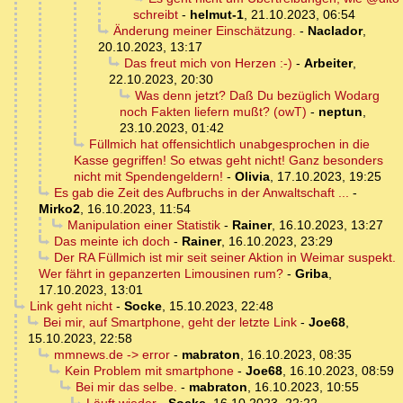
schreibt
-
helmut-1
,
21.10.2023, 06:54
Änderung meiner Einschätzung.
-
Naclador
,
20.10.2023, 13:17
Das freut mich von Herzen :-)
-
Arbeiter
,
22.10.2023, 20:30
Was denn jetzt? Daß Du bezüglich Wodarg
noch Fakten liefern mußt? (owT)
-
neptun
,
23.10.2023, 01:42
Füllmich hat offensichtlich unabgesprochen in die
Kasse gegriffen! So etwas geht nicht! Ganz besonders
nicht mit Spendengeldern!
-
Olivia
,
17.10.2023, 19:25
Es gab die Zeit des Aufbruchs in der Anwaltschaft ...
-
Mirko2
,
16.10.2023, 11:54
Manipulation einer Statistik
-
Rainer
,
16.10.2023, 13:27
Das meinte ich doch
-
Rainer
,
16.10.2023, 23:29
Der RA Füllmich ist mir seit seiner Aktion in Weimar suspekt.
Wer fährt in gepanzerten Limousinen rum?
-
Griba
,
17.10.2023, 13:01
Link geht nicht
-
Socke
,
15.10.2023, 22:48
Bei mir, auf Smartphone, geht der letzte Link
-
Joe68
,
15.10.2023, 22:58
mmnews.de -> error
-
mabraton
,
16.10.2023, 08:35
Kein Problem mit smartphone
-
Joe68
,
16.10.2023, 08:59
Bei mir das selbe.
-
mabraton
,
16.10.2023, 10:55