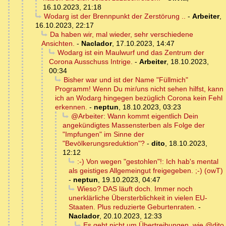
16.10.2023, 21:18
Wodarg ist der Brennpunkt der Zerstörung ..
-
Arbeiter
,
16.10.2023, 22:17
Da haben wir, mal wieder, sehr verschiedene
Ansichten.
-
Naclador
,
17.10.2023, 14:47
Wodarg ist ein Maulwurf und das Zentrum der
Corona Ausschuss Intrige.
-
Arbeiter
,
18.10.2023,
00:34
Bisher war und ist der Name "Füllmich"
Programm! Wenn Du mir/uns nicht sehen hilfst, kann
ich an Wodarg hingegen bezüglich Corona kein Fehl
erkennen.
-
neptun
,
18.10.2023, 03:23
@Arbeiter: Wann kommt eigentlich Dein
angekündigtes Massensterben als Folge der
"Impfungen" im Sinne der
"Bevölkerungsreduktion"?
-
dito
,
18.10.2023,
12:12
:-) Von wegen "gestohlen"!: Ich hab's mental
als geistiges Allgemeingut freigegeben. ;-) (owT)
-
neptun
,
19.10.2023, 04:47
Wieso? DAS läuft doch. Immer noch
unerklärliche Übersterblichkeit in vielen EU-
Staaten. Plus reduzierte Geburtenraten.
-
Naclador
,
20.10.2023, 12:33
Es geht nicht um Übertreibungen, wie @dito