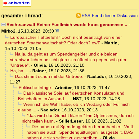
antworten
gesamter Thread:
RSS-Feed dieser Diskussion
Rechtsanwalt Reiner Fuellmich wurde hops genommen ..
-
Mirko2
,
15.10.2023, 20:30
Europäischer Haftbefehl? Doch nicht beantragt von einer
deutschen Staatsanwaltschaft? Oder doch? owT
-
Martin
,
15.10.2023, 21:05
Na ja, da geht es um Spendengelder und die beiden
Verantwortlichen bezichtigten sich öffentlich gegenseitig der
"Untreue".
-
Olivia
,
16.10.2023, 21:10
Ha, ha ...
-
Rainer
,
15.10.2023, 21:56
Das stimmt schon mit der Untreue.
-
Naclador
,
16.10.2023,
11:27
Politische Intrige
-
Arbeiter
,
16.10.2023, 11:47
Das klassische Spiel auf deutschen Konsulaten und
Botschaften im Ausland ...
-
NST
,
16.10.2023, 14:28
Wenn ich die Wahl habe, ob ich Wodarg oder Füllmich
glaube,...
-
Naclador
,
16.10.2023, 20:13
"das wird das Gericht klären." Ein Optimismus, den ich
nicht teilen kann.
-
StillerLeser
,
16.10.2023, 21:02
Die haben mit Spendengeldern herumhantiert. Vmtl.
haben sie auch "Spendenquittungen" ausgestellt. DAS
haben die sich selbst zuzuschreiben.
-
Olivia
,