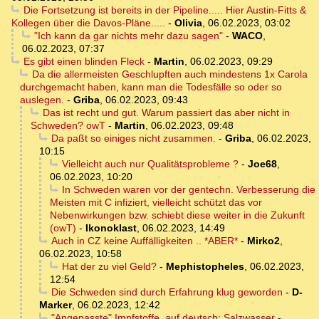
Die Fortsetzung ist bereits in der Pipeline..... Hier Austin-Fitts &
Kollegen über die Davos-Pläne.....
-
Olivia
,
06.02.2023, 03:02
"Ich kann da gar nichts mehr dazu sagen"
-
WACO
,
06.02.2023, 07:37
Es gibt einen blinden Fleck
-
Martin
,
06.02.2023, 09:29
Da die allermeisten Geschlupften auch mindestens 1x Carola
durchgemacht haben, kann man die Todesfälle so oder so
auslegen.
-
Griba
,
06.02.2023, 09:43
Das ist recht und gut. Warum passiert das aber nicht in
Schweden? owT
-
Martin
,
06.02.2023, 09:48
Da paßt so einiges nicht zusammen.
-
Griba
,
06.02.2023,
10:15
Vielleicht auch nur Qualitätsprobleme ?
-
Joe68
,
06.02.2023, 10:20
In Schweden waren vor der gentechn. Verbesserung die
Meisten mit C infiziert, vielleicht schützt das vor
Nebenwirkungen bzw. schiebt diese weiter in die Zukunft
(owT)
-
Ikonoklast
,
06.02.2023, 14:49
Auch in CZ keine Auffälligkeiten .. *ABER*
-
Mirko2
,
06.02.2023, 10:58
Hat der zu viel Geld?
-
Mephistopheles
,
06.02.2023,
12:54
Die Schweden sind durch Erfahrung klug geworden
-
D-
Marker
,
06.02.2023, 12:42
"Angepasste" Impfstoffe, auf deutsch: Salzwasser
-