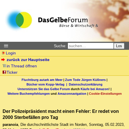
Suche:
Los
Login
zurück zur Hauptseite
in Thread öffnen
Ticker
Fluchtburg autark am Meer
|
Zum Tode Jürgen Küßners
|
Bücher vom Kopp-Verlag |
Datenschutzerklärung
Unterstützen Sie das Gelbe Forum
durch
Käufe bei Amazon
! |
Weitere Buchempfehlungen
und
Amazonnavigation
|
Cookie-Einstellungen
Der Polizeipräsident macht einen Fehler: Er redet von
2000 Sterbefällen pro Tag
paranoia
,
Die durchschnittlichste Stadt im Norden
,
Sonntag, 05.02.2023,