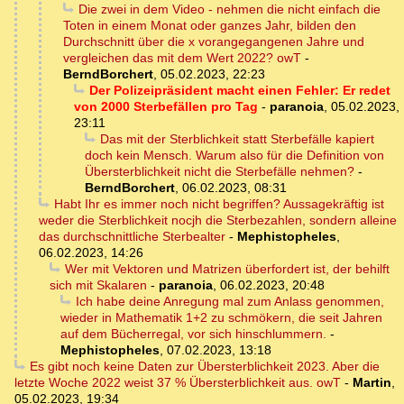
Die zwei in dem Video - nehmen die nicht einfach die
Toten in einem Monat oder ganzes Jahr, bilden den
Durchschnitt über die x vorangegangenen Jahre und
vergleichen das mit dem Wert 2022? owT
-
BerndBorchert
,
05.02.2023, 22:23
Der Polizeipräsident macht einen Fehler: Er redet
von 2000 Sterbefällen pro Tag
-
paranoia
,
05.02.2023,
23:11
Das mit der Sterblichkeit statt Sterbefälle kapiert
doch kein Mensch. Warum also für die Definition von
Übersterblichkeit nicht die Sterbefälle nehmen?
-
BerndBorchert
,
06.02.2023, 08:31
Habt Ihr es immer noch nicht begriffen? Aussagekräftig ist
weder die Sterblichkeit nocjh die Sterbezahlen, sondern alleine
das durchschnittliche Sterbealter
-
Mephistopheles
,
06.02.2023, 14:26
Wer mit Vektoren und Matrizen überfordert ist, der behilft
sich mit Skalaren
-
paranoia
,
06.02.2023, 20:48
Ich habe deine Anregung mal zum Anlass genommen,
wieder in Mathematik 1+2 zu schmökern, die seit Jahren
auf dem Bücherregal, vor sich hinschlummern.
-
Mephistopheles
,
07.02.2023, 13:18
Es gibt noch keine Daten zur Übersterblichkeit 2023. Aber die
letzte Woche 2022 weist 37 % Übersterblichkeit aus. owT
-
Martin
,
05.02.2023, 19:34