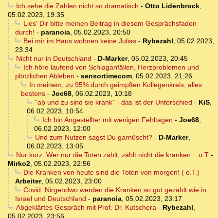
Ich sehe die Zahlen nicht so dramatisch
-
Otto Lidenbrock
,
05.02.2023, 19:35
Lies' Dir bitte meinen Beitrag in diesem Gesprächsfaden
durch!
-
paranoia
,
05.02.2023, 20:50
Bei mir im Haus wohnen keine Julias
-
Rybezahl
,
05.02.2023,
23:34
Nicht nur in Deutschland
-
D-Marker
,
05.02.2023, 20:45
Ich höre laufend von Schlaganfällen, Herzproblemen und
plötzlichen Ableben
-
sensortimecom
,
05.02.2023, 21:26
In meinem, zu 95% durch geimpften Kollegenkreis, alles
bestens
-
Joe68
,
06.02.2023, 10:18
"ab und zu sind sie krank" - das ist der Unterschied
-
KiS
,
06.02.2023, 10:54
Ich bin Angestellter mit wenigen Fehltagen
-
Joe68
,
06.02.2023, 12:00
Und zum Nutzen sagst Du garnüscht?
-
D-Marker
,
06.02.2023, 13:05
Nur kurz: Wer nur die Toten zählt, zählt nicht die kranken .. o.T
-
Mirko2
,
05.02.2023, 22:56
Die Kranken von heute sind die Toten von morgen! ( o.T.)
-
Arbeiter
,
05.02.2023, 23:00
Covid: Nirgendwo werden die Kranken so gut gezählt wie in
Israel und Deutschland
-
paranoia
,
05.02.2023, 23:17
Abgeklärtes Gespräch mit Prof. Dr. Kutschera
-
Rybezahl
,
05.02.2023, 23:56