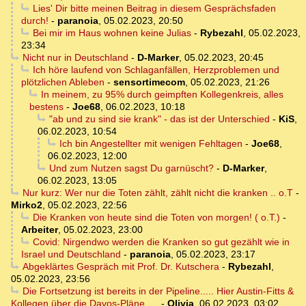
Lies' Dir bitte meinen Beitrag in diesem Gesprächsfaden
durch!
-
paranoia
,
05.02.2023, 20:50
Bei mir im Haus wohnen keine Julias
-
Rybezahl
,
05.02.2023,
23:34
Nicht nur in Deutschland
-
D-Marker
,
05.02.2023, 20:45
Ich höre laufend von Schlaganfällen, Herzproblemen und
plötzlichen Ableben
-
sensortimecom
,
05.02.2023, 21:26
In meinem, zu 95% durch geimpften Kollegenkreis, alles
bestens
-
Joe68
,
06.02.2023, 10:18
"ab und zu sind sie krank" - das ist der Unterschied
-
KiS
,
06.02.2023, 10:54
Ich bin Angestellter mit wenigen Fehltagen
-
Joe68
,
06.02.2023, 12:00
Und zum Nutzen sagst Du garnüscht?
-
D-Marker
,
06.02.2023, 13:05
Nur kurz: Wer nur die Toten zählt, zählt nicht die kranken .. o.T
-
Mirko2
,
05.02.2023, 22:56
Die Kranken von heute sind die Toten von morgen! ( o.T.)
-
Arbeiter
,
05.02.2023, 23:00
Covid: Nirgendwo werden die Kranken so gut gezählt wie in
Israel und Deutschland
-
paranoia
,
05.02.2023, 23:17
Abgeklärtes Gespräch mit Prof. Dr. Kutschera
-
Rybezahl
,
05.02.2023, 23:56
Die Fortsetzung ist bereits in der Pipeline..... Hier Austin-Fitts &
Kollegen über die Davos-Pläne.....
-
Olivia
,
06.02.2023, 03:02