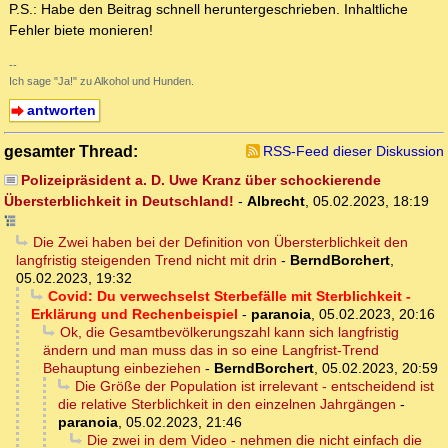
P.S.: Habe den Beitrag schnell heruntergeschrieben. Inhaltliche
Fehler biete monieren!
--
Ich sage "Ja!" zu Alkohol und Hunden.
antworten
gesamter Thread:
RSS-Feed dieser Diskussion
Polizeipräsident a. D. Uwe Kranz über schockierende
Übersterblichkeit in Deutschland!
-
Albrecht
,
05.02.2023, 18:19
Die Zwei haben bei der Definition von Übersterblichkeit den
langfristig steigenden Trend nicht mit drin
-
BerndBorchert
,
05.02.2023, 19:32
Covid: Du verwechselst Sterbefälle mit Sterblichkeit -
Erklärung und Rechenbeispiel
-
paranoia
,
05.02.2023, 20:16
Ok, die Gesamtbevölkerungszahl kann sich langfristig
ändern und man muss das in so eine Langfrist-Trend
Behauptung einbeziehen
-
BerndBorchert
,
05.02.2023, 20:59
Die Größe der Population ist irrelevant - entscheidend ist
die relative Sterblichkeit in den einzelnen Jahrgängen
-
paranoia
,
05.02.2023, 21:46
Die zwei in dem Video - nehmen die nicht einfach die