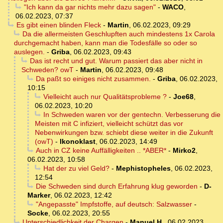
"Ich kann da gar nichts mehr dazu sagen"
-
WACO
,
06.02.2023, 07:37
Es gibt einen blinden Fleck
-
Martin
,
06.02.2023, 09:29
Da die allermeisten Geschlupften auch mindestens 1x Carola
durchgemacht haben, kann man die Todesfälle so oder so
auslegen.
-
Griba
,
06.02.2023, 09:43
Das ist recht und gut. Warum passiert das aber nicht in
Schweden? owT
-
Martin
,
06.02.2023, 09:48
Da paßt so einiges nicht zusammen.
-
Griba
,
06.02.2023,
10:15
Vielleicht auch nur Qualitätsprobleme ?
-
Joe68
,
06.02.2023, 10:20
In Schweden waren vor der gentechn. Verbesserung die
Meisten mit C infiziert, vielleicht schützt das vor
Nebenwirkungen bzw. schiebt diese weiter in die Zukunft
(owT)
-
Ikonoklast
,
06.02.2023, 14:49
Auch in CZ keine Auffälligkeiten .. *ABER*
-
Mirko2
,
06.02.2023, 10:58
Hat der zu viel Geld?
-
Mephistopheles
,
06.02.2023,
12:54
Die Schweden sind durch Erfahrung klug geworden
-
D-
Marker
,
06.02.2023, 12:42
"Angepasste" Impfstoffe, auf deutsch: Salzwasser
-
Socke
,
06.02.2023, 20:55
Unterschiedlichkeit der Chargen
-
Manuel H.
,
06.02.2023,