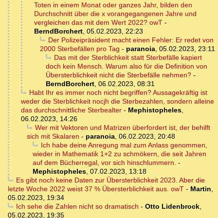
Toten in einem Monat oder ganzes Jahr, bilden den
Durchschnitt über die x vorangegangenen Jahre und
vergleichen das mit dem Wert 2022? owT
-
BerndBorchert
,
05.02.2023, 22:23
Der Polizeipräsident macht einen Fehler: Er redet von
2000 Sterbefällen pro Tag
-
paranoia
,
05.02.2023, 23:11
Das mit der Sterblichkeit statt Sterbefälle kapiert
doch kein Mensch. Warum also für die Definition von
Übersterblichkeit nicht die Sterbefälle nehmen?
-
BerndBorchert
,
06.02.2023, 08:31
Habt Ihr es immer noch nicht begriffen? Aussagekräftig ist
weder die Sterblichkeit nocjh die Sterbezahlen, sondern alleine
das durchschnittliche Sterbealter
-
Mephistopheles
,
06.02.2023, 14:26
Wer mit Vektoren und Matrizen überfordert ist, der behilft
sich mit Skalaren
-
paranoia
,
06.02.2023, 20:48
Ich habe deine Anregung mal zum Anlass genommen,
wieder in Mathematik 1+2 zu schmökern, die seit Jahren
auf dem Bücherregal, vor sich hinschlummern.
-
Mephistopheles
,
07.02.2023, 13:18
Es gibt noch keine Daten zur Übersterblichkeit 2023. Aber die
letzte Woche 2022 weist 37 % Übersterblichkeit aus. owT
-
Martin
,
05.02.2023, 19:34
Ich sehe die Zahlen nicht so dramatisch
-
Otto Lidenbrock
,
05.02.2023, 19:35