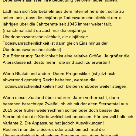
Lebensverhältnissen ihre Bedeutung verloren haben sollten.
Lädt man sich Sterbetafeln aus dem Internet herunter, sollte zu
sehen sein, dass die einjährige Todeswahrscheinlichkeit der x-
jährigen über die Jahrzehnte seit 1945 immer weiter fällt.
(manchmal steht da auch nur die einjährige
Überlebenswahrscheinlichkeit, die einjährige
Todeswahrscheinlichkeit ist dann gleich Eins minus der
Überlebenswahrscheinlichkeit)
Zur Erinnerung: Sterblichkeit ist eine relative Größe. Je größer die
Altersklasse ist, desto mehr Tote sind auch zu erwarten!
Wenn Bhakdi und andere Doom-Prognostiker (ist jetzt nicht
abwertend gemeint) Recht behalten, werden die
Todeswahrscheinlichkeiten hoch bleiben und/oder weiter steigen.
Wenn dieser Zustand über mehrere Jahre vorherrscht, dann
bestehen berechtigte Zweifel, ob wir mit der alten Sterbetafel aus
2019 oder früher weiterrechnen sollten oder doch besser die
Sterbetafel an die Sterbewirklichkeit anpassen. Für sinnvoll halte ich
Variante 2. Die Anpassung hat jedoch Auswirkungen!
Rechnet man die z-Scores oder auch einfach mal die
Übersterblichkeit in absoluten Personen aus, dann fallen mit