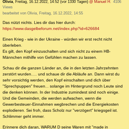
Olivia
,
Freitag, 16.12.2022, 14:52
(vor 1330 Tagen)
@ Manuel H.
4106
Views
bearbeitet von Olivia, Freitag, 16.12.2022, 14:55
Das nützt nichts. Lies dir das hier durch:
https://www.dasgelbeforum.net/index.php?id=626684
Einen Krieg - wie in der Ukraine - würden wir erst recht nicht
überleben.
Es gilt, den Kopf einzuschalten und sich nicht zu einem HB-
Männchen mithilfe von Gefühlen machen zu lassen.
Schau dir die ganzen Länder an, die in den letzten Jahrzehnten
zerstört wurden..... und schaue dir die Abläufe an. Dann wirst du
sehr vorsichtig werden, den Kopf einschalten und dich über
"Sprechpuppen" freuen... solange im Hintergrund noch Leute sind
die denken können. In der Industrie zumindest sind noch einige.
Und die Gemeinden, die werden aufwachen, wenn die
Gewerbesteuer-Einnahmen wegbrechen und die Energiekosten
explodieren. Sei froh, dass Scholz nur "verzögert" kriegsgeil ist.
Schlimmer geht immer.
Erinnere dich daran, WARUM D seine Waren mit "made in