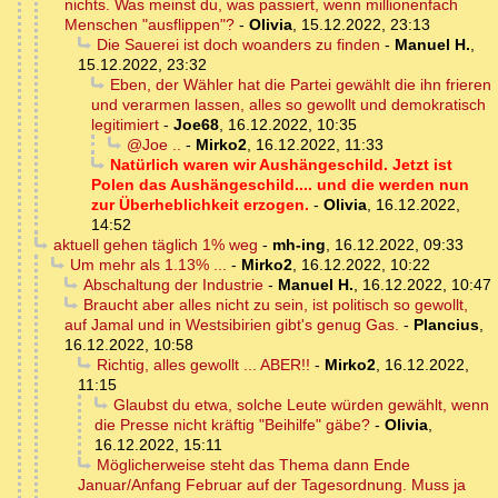
nichts. Was meinst du, was passiert, wenn millionenfach
Menschen "ausflippen"?
-
Olivia
,
15.12.2022, 23:13
Die Sauerei ist doch woanders zu finden
-
Manuel H.
,
15.12.2022, 23:32
Eben, der Wähler hat die Partei gewählt die ihn frieren
und verarmen lassen, alles so gewollt und demokratisch
legitimiert
-
Joe68
,
16.12.2022, 10:35
@Joe ..
-
Mirko2
,
16.12.2022, 11:33
Natürlich waren wir Aushängeschild. Jetzt ist
Polen das Aushängeschild.... und die werden nun
zur Überheblichkeit erzogen.
-
Olivia
,
16.12.2022,
14:52
aktuell gehen täglich 1% weg
-
mh-ing
,
16.12.2022, 09:33
Um mehr als 1.13% ...
-
Mirko2
,
16.12.2022, 10:22
Abschaltung der Industrie
-
Manuel H.
,
16.12.2022, 10:47
Braucht aber alles nicht zu sein, ist politisch so gewollt,
auf Jamal und in Westsibirien gibt's genug Gas.
-
Plancius
,
16.12.2022, 10:58
Richtig, alles gewollt ... ABER!!
-
Mirko2
,
16.12.2022,
11:15
Glaubst du etwa, solche Leute würden gewählt, wenn
die Presse nicht kräftig "Beihilfe" gäbe?
-
Olivia
,
16.12.2022, 15:11
Möglicherweise steht das Thema dann Ende
Januar/Anfang Februar auf der Tagesordnung. Muss ja