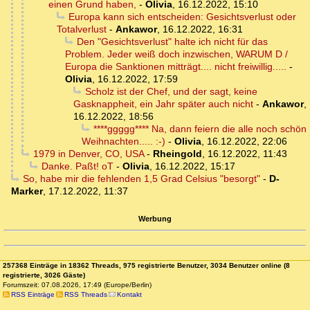
einen Grund haben,
-
Olivia
,
16.12.2022, 15:10
Europa kann sich entscheiden: Gesichtsverlust oder
Totalverlust
-
Ankawor
,
16.12.2022, 16:31
Den "Gesichtsverlust" halte ich nicht für das
Problem. Jeder weiß doch inzwischen, WARUM D /
Europa die Sanktionen mitträgt.... nicht freiwillig.....
-
Olivia
,
16.12.2022, 17:59
Scholz ist der Chef, und der sagt, keine
Gasknappheit, ein Jahr später auch nicht
-
Ankawor
,
16.12.2022, 18:56
****ggggg**** Na, dann feiern die alle noch schön
Weihnachten..... :-)
-
Olivia
,
16.12.2022, 22:06
1979 in Denver, CO, USA
-
Rheingold
,
16.12.2022, 11:43
Danke. Paßt! oT
-
Olivia
,
16.12.2022, 15:17
So, habe mir die fehlenden 1,5 Grad Celsius "besorgt"
-
D-
Marker
,
17.12.2022, 11:37
Werbung
257368 Einträge in 18362 Threads, 975 registrierte Benutzer, 3034 Benutzer online (8
registrierte, 3026 Gäste)
Forumszeit: 07.08.2026, 17:49 (Europe/Berlin)
RSS Einträge
RSS Threads
Kontakt