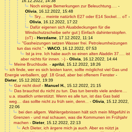
16.12.2022, 14:38
Noch einige Bemerkungen zur Beleuchtung.....
-
Olivia
,
16.12.2022, 15:48
Sry.... meinte natürlich E27 oder E14 Sockel.... oT
-
Olivia
,
16.12.2022, 17:22
Dafür eigenen sich Aluabdeckungen für die
Windschutzscheibe sehr gut:) Einfach dahinterstopfen.
(oT)
-
Herzdame
,
17.12.2022, 11:14
"Gasheizungen setzen Wasser frei. Petroleumheizungen
tun das nicht."
-
WACO
,
16.12.2022, 07:53
Ist ja irre. Ich habe auch so einen alten Aladdin 37..... ist
aber nichts für innen. :-)
-
Olivia
,
16.12.2022, 14:44
Meine Bruchbude.
-
aprilzi
,
15.12.2022, 18:26
ich finde, wer es sich leisten kann, sollte möglichst viel Gas und
Energie verballern, ggf. 18 Grad, aber bei offenem Fenster
-
Dieter
,
15.12.2022, 19:39
Gar nicht doof
-
Manuel H.
,
15.12.2022, 21:15
Das brauchst du nicht zu tun. Das tun bereits viele andere....
u.a. staatlich unterstützt. Wenn es alle tun, ist das Gas bald
weg.... das sollte nicht zu früh sein, denn...
-
Olivia
,
15.12.2022,
22:06
bei den allgem. Wahlergebnissen hält sich mein Mitgefühl in
Grenzen - und mal schauen, was die Kommunen im Frühjahr
machen
-
Dieter
,
15.12.2022, 22:13
Ach Dieter, ich ärgere mich ja auch. Aber es nützt ja