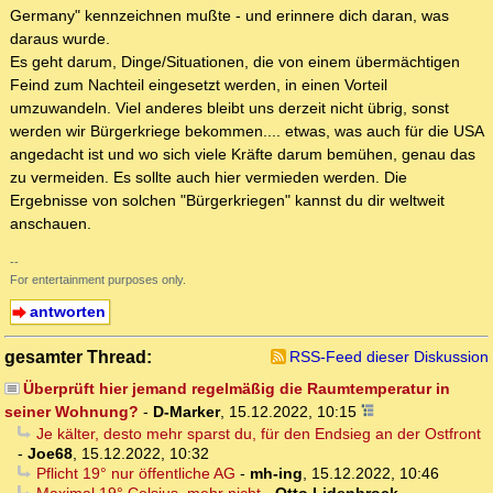
Germany" kennzeichnen mußte - und erinnere dich daran, was
daraus wurde.
Es geht darum, Dinge/Situationen, die von einem übermächtigen
Feind zum Nachteil eingesetzt werden, in einen Vorteil
umzuwandeln. Viel anderes bleibt uns derzeit nicht übrig, sonst
werden wir Bürgerkriege bekommen.... etwas, was auch für die USA
angedacht ist und wo sich viele Kräfte darum bemühen, genau das
zu vermeiden. Es sollte auch hier vermieden werden. Die
Ergebnisse von solchen "Bürgerkriegen" kannst du dir weltweit
anschauen.
--
For entertainment purposes only.
antworten
gesamter Thread:
RSS-Feed dieser Diskussion
Überprüft hier jemand regelmäßig die Raumtemperatur in
seiner Wohnung?
-
D-Marker
,
15.12.2022, 10:15
Je kälter, desto mehr sparst du, für den Endsieg an der Ostfront
-
Joe68
,
15.12.2022, 10:32
Pflicht 19° nur öffentliche AG
-
mh-ing
,
15.12.2022, 10:46