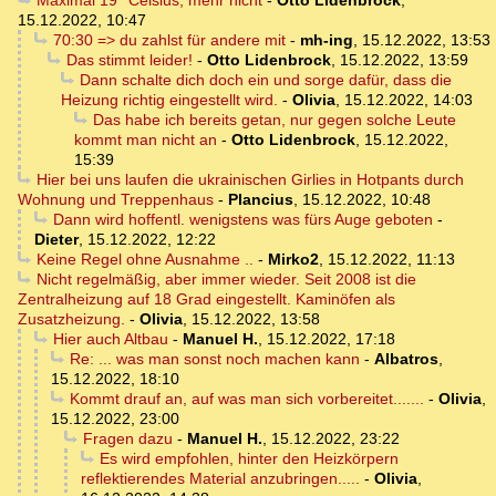
Maximal 19° Celsius, mehr nicht
-
Otto Lidenbrock
,
15.12.2022, 10:47
70:30 => du zahlst für andere mit
-
mh-ing
,
15.12.2022, 13:53
Das stimmt leider!
-
Otto Lidenbrock
,
15.12.2022, 13:59
Dann schalte dich doch ein und sorge dafür, dass die
Heizung richtig eingestellt wird.
-
Olivia
,
15.12.2022, 14:03
Das habe ich bereits getan, nur gegen solche Leute
kommt man nicht an
-
Otto Lidenbrock
,
15.12.2022,
15:39
Hier bei uns laufen die ukrainischen Girlies in Hotpants durch
Wohnung und Treppenhaus
-
Plancius
,
15.12.2022, 10:48
Dann wird hoffentl. wenigstens was fürs Auge geboten
-
Dieter
,
15.12.2022, 12:22
Keine Regel ohne Ausnahme ..
-
Mirko2
,
15.12.2022, 11:13
Nicht regelmäßig, aber immer wieder. Seit 2008 ist die
Zentralheizung auf 18 Grad eingestellt. Kaminöfen als
Zusatzheizung.
-
Olivia
,
15.12.2022, 13:58
Hier auch Altbau
-
Manuel H.
,
15.12.2022, 17:18
Re: ... was man sonst noch machen kann
-
Albatros
,
15.12.2022, 18:10
Kommt drauf an, auf was man sich vorbereitet.......
-
Olivia
,
15.12.2022, 23:00
Fragen dazu
-
Manuel H.
,
15.12.2022, 23:22
Es wird empfohlen, hinter den Heizkörpern
reflektierendes Material anzubringen.....
-
Olivia
,