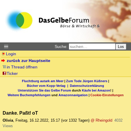
Suche:
Los
Login
zurück zur Hauptseite
in Thread öffnen
Ticker
Fluchtburg autark am Meer
|
Zum Tode Jürgen Küßners
|
Bücher vom Kopp-Verlag |
Datenschutzerklärung
Unterstützen Sie das Gelbe Forum
durch
Käufe bei Amazon
! |
Weitere Buchempfehlungen
und
Amazonnavigation
|
Cookie-Einstellungen
Danke. Paßt! oT
Olivia
,
Freitag, 16.12.2022, 15:17
(vor 1332 Tagen)
@ Rheingold
4032
Views