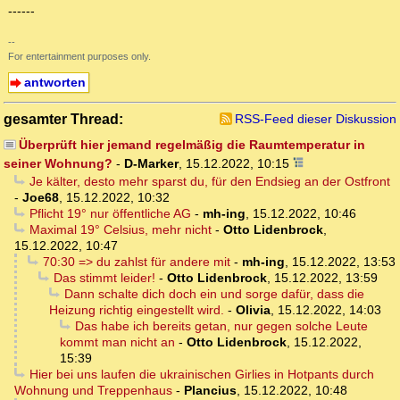
------
--
For entertainment purposes only.
antworten
gesamter Thread:
RSS-Feed dieser Diskussion
Überprüft hier jemand regelmäßig die Raumtemperatur in
seiner Wohnung?
-
D-Marker
,
15.12.2022, 10:15
Je kälter, desto mehr sparst du, für den Endsieg an der Ostfront
-
Joe68
,
15.12.2022, 10:32
Pflicht 19° nur öffentliche AG
-
mh-ing
,
15.12.2022, 10:46
Maximal 19° Celsius, mehr nicht
-
Otto Lidenbrock
,
15.12.2022, 10:47
70:30 => du zahlst für andere mit
-
mh-ing
,
15.12.2022, 13:53
Das stimmt leider!
-
Otto Lidenbrock
,
15.12.2022, 13:59
Dann schalte dich doch ein und sorge dafür, dass die
Heizung richtig eingestellt wird.
-
Olivia
,
15.12.2022, 14:03
Das habe ich bereits getan, nur gegen solche Leute
kommt man nicht an
-
Otto Lidenbrock
,
15.12.2022,
15:39
Hier bei uns laufen die ukrainischen Girlies in Hotpants durch
Wohnung und Treppenhaus
-
Plancius
,
15.12.2022, 10:48