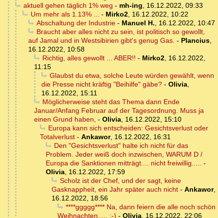
aktuell gehen täglich 1% weg
-
mh-ing
,
16.12.2022, 09:33
Um mehr als 1.13% ...
-
Mirko2
,
16.12.2022, 10:22
Abschaltung der Industrie
-
Manuel H.
,
16.12.2022, 10:47
Braucht aber alles nicht zu sein, ist politisch so gewollt,
auf Jamal und in Westsibirien gibt's genug Gas.
-
Plancius
,
16.12.2022, 10:58
Richtig, alles gewollt ... ABER!!
-
Mirko2
,
16.12.2022,
11:15
Glaubst du etwa, solche Leute würden gewählt, wenn
die Presse nicht kräftig "Beihilfe" gäbe?
-
Olivia
,
16.12.2022, 15:11
Möglicherweise steht das Thema dann Ende
Januar/Anfang Februar auf der Tagesordnung. Muss ja
einen Grund haben,
-
Olivia
,
16.12.2022, 15:10
Europa kann sich entscheiden: Gesichtsverlust oder
Totalverlust
-
Ankawor
,
16.12.2022, 16:31
Den "Gesichtsverlust" halte ich nicht für das
Problem. Jeder weiß doch inzwischen, WARUM D /
Europa die Sanktionen mitträgt.... nicht freiwillig.....
-
Olivia
,
16.12.2022, 17:59
Scholz ist der Chef, und der sagt, keine
Gasknappheit, ein Jahr später auch nicht
-
Ankawor
,
16.12.2022, 18:56
****ggggg**** Na, dann feiern die alle noch schön
Weihnachten..... :-)
-
Olivia
,
16.12.2022, 22:06