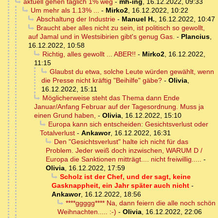
aktuell gehen täglich 1% weg
-
mh-ing
,
16.12.2022, 09:33
Um mehr als 1.13% ...
-
Mirko2
,
16.12.2022, 10:22
Abschaltung der Industrie
-
Manuel H.
,
16.12.2022, 10:47
Braucht aber alles nicht zu sein, ist politisch so gewollt,
auf Jamal und in Westsibirien gibt's genug Gas.
-
Plancius
,
16.12.2022, 10:58
Richtig, alles gewollt ... ABER!!
-
Mirko2
,
16.12.2022,
11:15
Glaubst du etwa, solche Leute würden gewählt, wenn
die Presse nicht kräftig "Beihilfe" gäbe?
-
Olivia
,
16.12.2022, 15:11
Möglicherweise steht das Thema dann Ende
Januar/Anfang Februar auf der Tagesordnung. Muss ja
einen Grund haben,
-
Olivia
,
16.12.2022, 15:10
Europa kann sich entscheiden: Gesichtsverlust oder
Totalverlust
-
Ankawor
,
16.12.2022, 16:31
Den "Gesichtsverlust" halte ich nicht für das
Problem. Jeder weiß doch inzwischen, WARUM D /
Europa die Sanktionen mitträgt.... nicht freiwillig.....
-
Olivia
,
16.12.2022, 17:59
Scholz ist der Chef, und der sagt, keine
Gasknappheit, ein Jahr später auch nicht
-
Ankawor
,
16.12.2022, 18:56
****ggggg**** Na, dann feiern die alle noch schön
Weihnachten..... :-)
-
Olivia
,
16.12.2022, 22:06