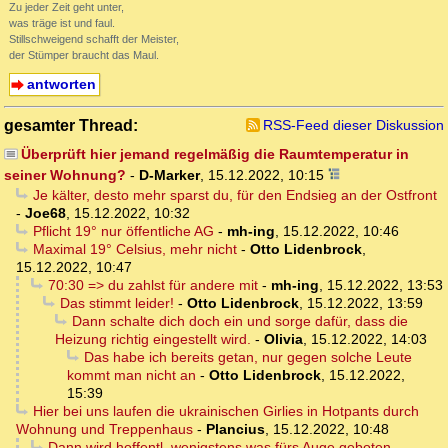
Zu jeder Zeit geht unter,
was träge ist und faul.
Stillschweigend schafft der Meister,
der Stümper braucht das Maul.
antworten
gesamter Thread:
RSS-Feed dieser Diskussion
Überprüft hier jemand regelmäßig die Raumtemperatur in
seiner Wohnung?
-
D-Marker
,
15.12.2022, 10:15
Je kälter, desto mehr sparst du, für den Endsieg an der Ostfront
-
Joe68
,
15.12.2022, 10:32
Pflicht 19° nur öffentliche AG
-
mh-ing
,
15.12.2022, 10:46
Maximal 19° Celsius, mehr nicht
-
Otto Lidenbrock
,
15.12.2022, 10:47
70:30 => du zahlst für andere mit
-
mh-ing
,
15.12.2022, 13:53
Das stimmt leider!
-
Otto Lidenbrock
,
15.12.2022, 13:59
Dann schalte dich doch ein und sorge dafür, dass die
Heizung richtig eingestellt wird.
-
Olivia
,
15.12.2022, 14:03
Das habe ich bereits getan, nur gegen solche Leute
kommt man nicht an
-
Otto Lidenbrock
,
15.12.2022,
15:39
Hier bei uns laufen die ukrainischen Girlies in Hotpants durch
Wohnung und Treppenhaus
-
Plancius
,
15.12.2022, 10:48
Dann wird hoffentl. wenigstens was fürs Auge geboten
-