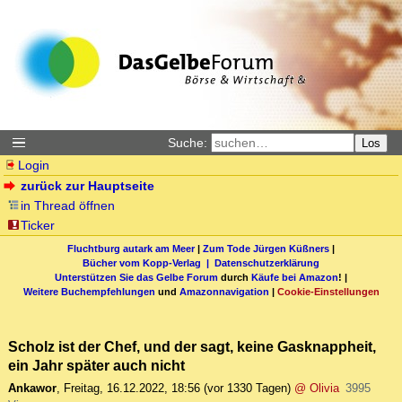
Suche:
Los
Login
zurück zur Hauptseite
in Thread öffnen
Ticker
Fluchtburg autark am Meer
|
Zum Tode Jürgen Küßners
|
Bücher vom Kopp-Verlag |
Datenschutzerklärung
Unterstützen Sie das Gelbe Forum
durch
Käufe bei Amazon
! |
Weitere Buchempfehlungen
und
Amazonnavigation
|
Cookie-Einstellungen
Scholz ist der Chef, und der sagt, keine Gasknappheit,
ein Jahr später auch nicht
Ankawor
,
Freitag, 16.12.2022, 18:56
(vor 1330 Tagen)
@ Olivia
3995