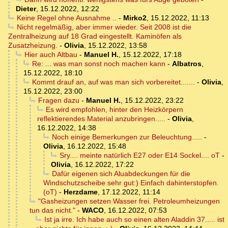
Dieter
,
15.12.2022, 12:22
Keine Regel ohne Ausnahme ..
-
Mirko2
,
15.12.2022, 11:13
Nicht regelmäßig, aber immer wieder. Seit 2008 ist die
Zentralheizung auf 18 Grad eingestellt. Kaminöfen als
Zusatzheizung.
-
Olivia
,
15.12.2022, 13:58
Hier auch Altbau
-
Manuel H.
,
15.12.2022, 17:18
Re: ... was man sonst noch machen kann
-
Albatros
,
15.12.2022, 18:10
Kommt drauf an, auf was man sich vorbereitet.......
-
Olivia
,
15.12.2022, 23:00
Fragen dazu
-
Manuel H.
,
15.12.2022, 23:22
Es wird empfohlen, hinter den Heizkörpern
reflektierendes Material anzubringen.....
-
Olivia
,
16.12.2022, 14:38
Noch einige Bemerkungen zur Beleuchtung.....
-
Olivia
,
16.12.2022, 15:48
Sry.... meinte natürlich E27 oder E14 Sockel.... oT
-
Olivia
,
16.12.2022, 17:22
Dafür eigenen sich Aluabdeckungen für die
Windschutzscheibe sehr gut:) Einfach dahinterstopfen.
(oT)
-
Herzdame
,
17.12.2022, 11:14
"Gasheizungen setzen Wasser frei. Petroleumheizungen
tun das nicht."
-
WACO
,
16.12.2022, 07:53
Ist ja irre. Ich habe auch so einen alten Aladdin 37..... ist