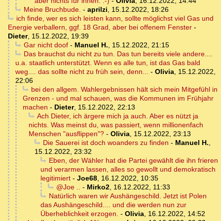
aber nichts für innen. :-)
-
Olivia
,
16.12.2022, 14:44
Meine Bruchbude.
-
aprilzi
,
15.12.2022, 18:26
ich finde, wer es sich leisten kann, sollte möglichst viel Gas und
Energie verballern, ggf. 18 Grad, aber bei offenem Fenster
-
Dieter
,
15.12.2022, 19:39
Gar nicht doof
-
Manuel H.
,
15.12.2022, 21:15
Das brauchst du nicht zu tun. Das tun bereits viele andere....
u.a. staatlich unterstützt. Wenn es alle tun, ist das Gas bald
weg.... das sollte nicht zu früh sein, denn...
-
Olivia
,
15.12.2022,
22:06
bei den allgem. Wahlergebnissen hält sich mein Mitgefühl in
Grenzen - und mal schauen, was die Kommunen im Frühjahr
machen
-
Dieter
,
15.12.2022, 22:13
Ach Dieter, ich ärgere mich ja auch. Aber es nützt ja
nichts. Was meinst du, was passiert, wenn millionenfach
Menschen "ausflippen"?
-
Olivia
,
15.12.2022, 23:13
Die Sauerei ist doch woanders zu finden
-
Manuel H.
,
15.12.2022, 23:32
Eben, der Wähler hat die Partei gewählt die ihn frieren
und verarmen lassen, alles so gewollt und demokratisch
legitimiert
-
Joe68
,
16.12.2022, 10:35
@Joe ..
-
Mirko2
,
16.12.2022, 11:33
Natürlich waren wir Aushängeschild. Jetzt ist Polen
das Aushängeschild.... und die werden nun zur
Überheblichkeit erzogen.
-
Olivia
,
16.12.2022, 14:52