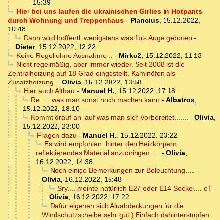
15:39
Hier bei uns laufen die ukrainischen Girlies in Hotpants
durch Wohnung und Treppenhaus
-
Plancius
,
15.12.2022,
10:48
Dann wird hoffentl. wenigstens was fürs Auge geboten
-
Dieter
,
15.12.2022, 12:22
Keine Regel ohne Ausnahme ..
-
Mirko2
,
15.12.2022, 11:13
Nicht regelmäßig, aber immer wieder. Seit 2008 ist die
Zentralheizung auf 18 Grad eingestellt. Kaminöfen als
Zusatzheizung.
-
Olivia
,
15.12.2022, 13:58
Hier auch Altbau
-
Manuel H.
,
15.12.2022, 17:18
Re: ... was man sonst noch machen kann
-
Albatros
,
15.12.2022, 18:10
Kommt drauf an, auf was man sich vorbereitet.......
-
Olivia
,
15.12.2022, 23:00
Fragen dazu
-
Manuel H.
,
15.12.2022, 23:22
Es wird empfohlen, hinter den Heizkörpern
reflektierendes Material anzubringen.....
-
Olivia
,
16.12.2022, 14:38
Noch einige Bemerkungen zur Beleuchtung.....
-
Olivia
,
16.12.2022, 15:48
Sry.... meinte natürlich E27 oder E14 Sockel.... oT
-
Olivia
,
16.12.2022, 17:22
Dafür eigenen sich Aluabdeckungen für die
Windschutzscheibe sehr gut:) Einfach dahinterstopfen.