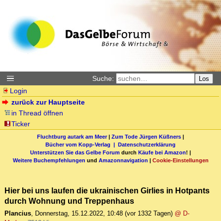
Suche:
Los
Login
zurück zur Hauptseite
in Thread öffnen
Ticker
Fluchtburg autark am Meer
|
Zum Tode Jürgen Küßners
|
Bücher vom Kopp-Verlag |
Datenschutzerklärung
Unterstützen Sie das Gelbe Forum
durch
Käufe bei Amazon
! |
Weitere Buchempfehlungen
und
Amazonnavigation
|
Cookie-Einstellungen
Hier bei uns laufen die ukrainischen Girlies in Hotpants
durch Wohnung und Treppenhaus
Plancius
,
Donnerstag, 15.12.2022, 10:48
(vor 1332 Tagen)
@ D-