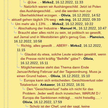
@Joe ..
-
Mirko2
,
16.12.2022, 11:33
Natürlich waren wir Aushängeschild. Jetzt ist Polen
das Aushängeschild.... und die werden nun zur
Überheblichkeit erzogen.
-
Olivia
,
16.12.2022, 14:52
aktuell gehen täglich 1% weg
-
mh-ing
,
16.12.2022, 09:33
Um mehr als 1.13% ...
-
Mirko2
,
16.12.2022, 10:22
Abschaltung der Industrie
-
Manuel H.
,
16.12.2022, 10:47
Braucht aber alles nicht zu sein, ist politisch so gewollt,
auf Jamal und in Westsibirien gibt's genug Gas.
-
Plancius
,
16.12.2022, 10:58
Richtig, alles gewollt ... ABER!!
-
Mirko2
,
16.12.2022,
11:15
Glaubst du etwa, solche Leute würden gewählt, wenn
die Presse nicht kräftig "Beihilfe" gäbe?
-
Olivia
,
16.12.2022, 15:11
Möglicherweise steht das Thema dann Ende
Januar/Anfang Februar auf der Tagesordnung. Muss ja
einen Grund haben,
-
Olivia
,
16.12.2022, 15:10
Europa kann sich entscheiden: Gesichtsverlust oder
Totalverlust
-
Ankawor
,
16.12.2022, 16:31
Den "Gesichtsverlust" halte ich nicht für das
Problem. Jeder weiß doch inzwischen, WARUM D /
Europa die Sanktionen mitträgt.... nicht freiwillig.....
-
Olivia
,
16.12.2022, 17:59
Scholz ist der Chef, und der sagt, keine