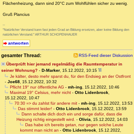
Flächenheizung, dann sind 20°C zum Wohlfühlen sicher zu wenig.
Gruß Plancius
--
"Natürlicher Verstand kann fast jeden Grad an Bildung ersetzen, aber keine Bildung den
natürlichen Verstand." ARTHUR SCHOPENHAUER
antworten
gesamter Thread:
RSS-Feed dieser Diskussion
Überprüft hier jemand regelmäßig die Raumtemperatur in
seiner Wohnung?
-
D-Marker
,
15.12.2022, 10:15
Je kälter, desto mehr sparst du, für den Endsieg an der Ostfront
-
Joe68
,
15.12.2022, 10:32
Pflicht 19° nur öffentliche AG
-
mh-ing
,
15.12.2022, 10:46
Maximal 19° Celsius, mehr nicht
-
Otto Lidenbrock
,
15.12.2022, 10:47
70:30 => du zahlst für andere mit
-
mh-ing
,
15.12.2022, 13:53
Das stimmt leider!
-
Otto Lidenbrock
,
15.12.2022, 13:59
Dann schalte dich doch ein und sorge dafür, dass die
Heizung richtig eingestellt wird.
-
Olivia
,
15.12.2022, 14:03
Das habe ich bereits getan, nur gegen solche Leute
kommt man nicht an
-
Otto Lidenbrock
,
15.12.2022,