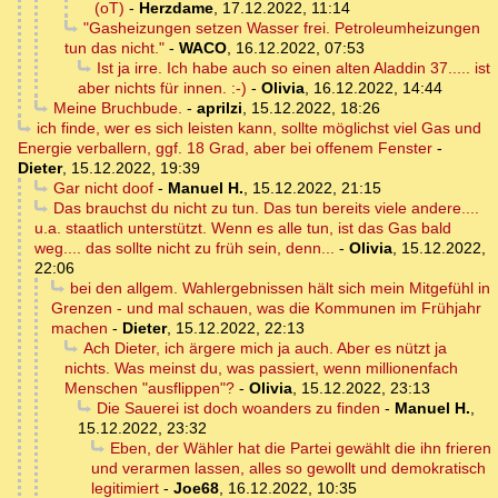
(oT)
-
Herzdame
,
17.12.2022, 11:14
"Gasheizungen setzen Wasser frei. Petroleumheizungen
tun das nicht."
-
WACO
,
16.12.2022, 07:53
Ist ja irre. Ich habe auch so einen alten Aladdin 37..... ist
aber nichts für innen. :-)
-
Olivia
,
16.12.2022, 14:44
Meine Bruchbude.
-
aprilzi
,
15.12.2022, 18:26
ich finde, wer es sich leisten kann, sollte möglichst viel Gas und
Energie verballern, ggf. 18 Grad, aber bei offenem Fenster
-
Dieter
,
15.12.2022, 19:39
Gar nicht doof
-
Manuel H.
,
15.12.2022, 21:15
Das brauchst du nicht zu tun. Das tun bereits viele andere....
u.a. staatlich unterstützt. Wenn es alle tun, ist das Gas bald
weg.... das sollte nicht zu früh sein, denn...
-
Olivia
,
15.12.2022,
22:06
bei den allgem. Wahlergebnissen hält sich mein Mitgefühl in
Grenzen - und mal schauen, was die Kommunen im Frühjahr
machen
-
Dieter
,
15.12.2022, 22:13
Ach Dieter, ich ärgere mich ja auch. Aber es nützt ja
nichts. Was meinst du, was passiert, wenn millionenfach
Menschen "ausflippen"?
-
Olivia
,
15.12.2022, 23:13
Die Sauerei ist doch woanders zu finden
-
Manuel H.
,
15.12.2022, 23:32
Eben, der Wähler hat die Partei gewählt die ihn frieren
und verarmen lassen, alles so gewollt und demokratisch
legitimiert
-
Joe68
,
16.12.2022, 10:35